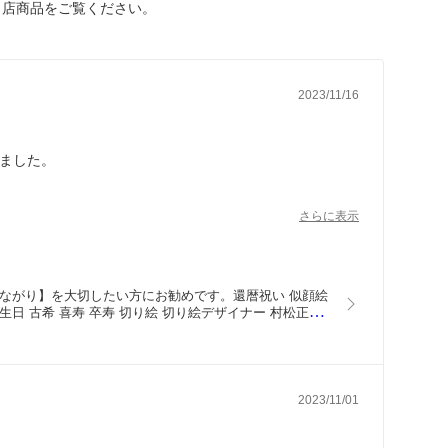
当店商品をご覧ください。
2023/11/16
ました。
さらに表示
ながり】を大切したい方にお勧めです。還暦祝い 似顔絵
 古希 喜寿 卒寿 切り絵 切り絵デザイナー 村松正寛
暦 還暦記念 似顔絵 アート
2023/11/01