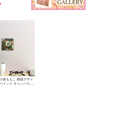
小倉ももこ 模様デザイ
ペイント キャンバス 10
デザイン 絵 模様 柄 絵画
ート 北欧 おしゃれ か
 送料無料 ウォールアー
築祝い 開店祝い 結婚祝
関 寝室 リビング 貼り絵