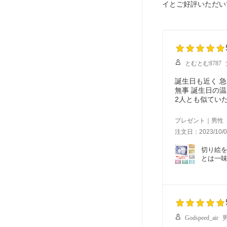
イとご好評いただい
とむとむ8787
誕生日も近く 
無事 誕生日の
2人とも似てい
すべてのクオリ
スゴいです。仕上
プレゼント｜男性
注文日：2023/10/0
切り絵を
とは一味
 夫婦 
Godspeed_air