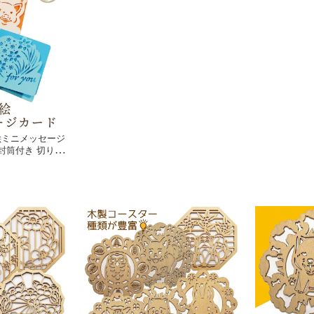
絵ミニメッセージ
封筒付き 切り絵
花 フラワー カ
祝い 誕生日 父の
生日カード 出産
ード メッセージ
ード