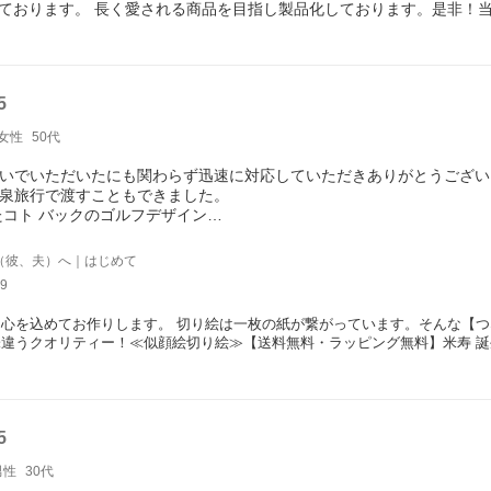
ております。 長く愛される商品を目指し製品化しております。是非！
5
女性
50代
急いでいただいたにも関わらず迅速に対応していただきありがとうござい
温泉旅行で渡すこともできました。
たコト バックのゴルフデザイン
ティの高さに喜んでもらえました。
がりサイコー(≧∇≦)
（彼、夫）へ｜はじめて
9
心を込めてお作りします。 切り絵は一枚の紙が繋がっています。そんな【つ
違うクオリティー！≪似顔絵切り絵≫【送料無料・ラッピング無料】米寿 誕生日
家族 両親 ギフト プレゼント ラッピング 妻 夫 父 母 サプライズ 男性 女性 還
5
男性
30代