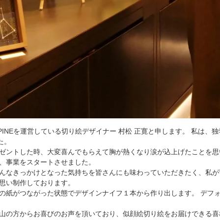
R-PINEを運営している切り絵デザイナー 村松 正寛と申します。 私
た。
ゼントした時、大変喜んでもらえて胸が熱くなり涙が込上げたことを思
、事業をスタートさせました。
んなきっかけとなった気持ちを皆さんにも味わっていただきたく、私が
思い制作しております。
の紙がつながった状態でデザインナイフ１本から作り出します。 デフ
山の方からお喜びのお声を頂いており、似顔絵切り絵をお届けできる喜