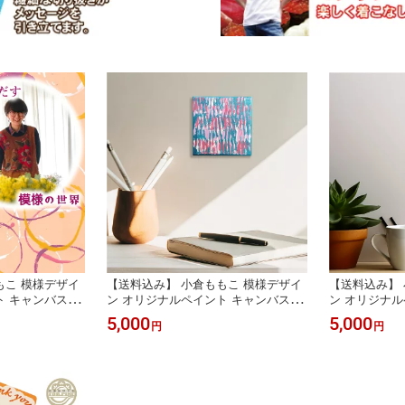
もこ 模様デザイ
【送料込み】 小倉ももこ 模様デザイ
【送料込み】 
 キャンバス 10
ン オリジナルペイント キャンバス 10
ン オリジナル
絵 模様 柄 絵画
0×100mm デザイン 絵 模様 柄 絵画
0×100mm 
5,000
5,000
円
円
欧 おしゃれ か
インテリア アート 北欧 おしゃれ か
インテリア ア
料 ウォールアー
わいい モダン 送料無料 ウォールアー
わいい モダン
開店祝い 結婚祝
ト 壁掛け 新築祝い 開店祝い 結婚祝
ト 壁掛け 新
 リビング 貼り絵
い お洒落 玄関 寝室 リビング 貼り絵
い お洒落 玄
模様替え 飾り
模様替え 飾り