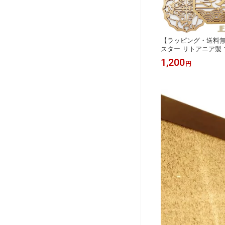
【ラッピング・送料無
スター リトアニア製 
ト ラッピング おしゃ
1,200
円
起物 切り絵 花柄 置物
絵 飾り 装飾 コーヒー
ナメント 和柄 和風 