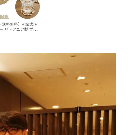
・送料無料】≪柴犬≫
ー リトアニア製 プレゼ
ラッピング おしゃれ か
ニア 柴犬グッズ 柴犬
 戌 縁起物 わんこ 切り
花 飾り 装飾 お茶 飾り
ント 和柄 和風 母の日