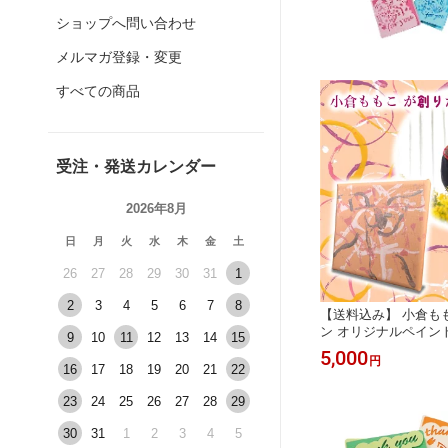
ショップへ問い合わせ
メルマガ登録・変更
すべての商品
受注・発送カレンダー
2026年8月
日
月
火
水
木
金
土
26
27
28
29
30
31
1
2
3
4
5
6
7
8
【送料込み】 小倉も
ン オリジナルペイント
9
10
11
12
13
14
15
0×100mm デザイン 
5,000
円
インテリア アート 北
16
17
18
19
20
21
22
わいい モダン 送料無
ト 壁掛け 新築祝い 
23
24
25
26
27
28
29
い お洒落 玄関 寝室
30
31
1
2
3
4
5
模様替え 飾り