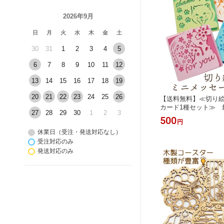
2026年9月
日
月
火
水
木
金
土
30
31
1
2
3
4
5
6
7
8
9
10
11
12
13
14
15
16
17
18
19
20
21
22
23
24
25
26
【送料無料】≪切り
カード1種セット≫ 
27
28
29
30
1
2
3
グリーティングカード 
500
円
ード 手紙 文房具 お
休業日（受注・発送対応なし）
日 母の日 ギフト 誕
祝い ウェディングカ
受注対応のみ
カード バースデーカ
発送対応のみ