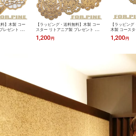
料】木製 コー
【ラッピング・送料無料】木製 コー
【ラッピング
プレゼント ギフ
スター リトアニア製 プレゼント ギフ
木製 コースタ
れ かわいい 縁
ト ラッピング おしゃれ かわいい 縁
ント ギフト 
1,200
1,200
円
円
 飾り 装飾 切り
起物 切り絵 花柄 置物 飾り 装飾 切り
わいい リトア
 紅茶 北欧 オー
絵 飾り 装飾 コーヒー 紅茶 北欧 オー
しばいぬ いぬ
母の日 父の日
ナメント 和柄 和風 母の日 父の日
絵 癒し 置物 
北欧 オーナメ
父の日