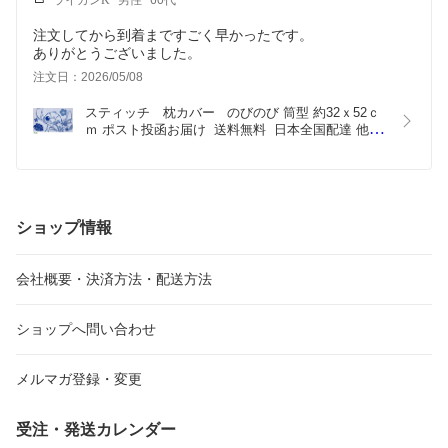
注文してから到着まですごく早かったです。
ありがとうございました。
注文日：2026/05/08
スティッチ　枕カバー   のびのび 筒型 約32ｘ52ｃ
ｍ ポスト投函お届け  送料無料  日本全国配達 他商
品と同梱不可 筒状 筒形 タオル地 まくらカバー の
びのび枕カバー ディズニーキャラクター ポスト投
函 モリシタ
ショップ情報
会社概要・決済方法・配送方法
ショップへ問い合わせ
メルマガ登録・変更
受注・発送カレンダー