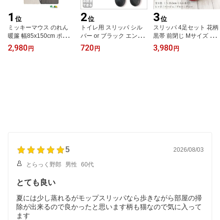
1
2
3
位
位
位
ミッキーマウス のれん
トイレ用 スリッパ シル
スリッパ 4足セット 花柄
暖簾 幅85x150cm ポスト
バー or ブラック エンゼ
黒帯 前閉じ Mサイズ 滑
投函 送料無料 日本全国
ル刺繍 TOILET アウトレ
りにくい加工 おしゃれ
2,980
720
3,980
円
円
円
お届け アウトレット品
ット品 クリニック 診療
スリッパセット 来客用
正規ライセンス商品 公式
所 旅館 家庭用 おしゃれ
自宅用 来客準備 4色セッ
キャラクター 可愛い お
お洒落 オシャレ かわい
ト 沖縄不可
しゃれ かわいい タペス
い 可愛い トイレスリッ
トリー 間仕切り ディズ
パ 沖縄不可 10-1-700-09
ニー 北欧 和風 ミツマル
10-1-700-08
ミッキー 隠れミッキー
他商品と同梱不可
5
2026/08/03
とらっく野郎
男性
60代
とても良い
夏には少し蒸れるがモップスリッパなら歩きながら部屋の掃
除が出来るので良かったと思います柄も猫なので気に入って
ます