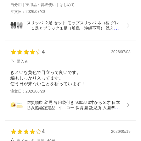
自分用｜実用品・普段使い｜はじめて
注文日：2026/07/30
スリッパ ２足 セット モップスリッパ ネコ柄 グレ
ー１足とブラック１足（離島・沖縄不可） 洗える  
掃除 室内履き マイクロファイバー 猫 ねこ ネコ 柄 
キャラクター かわいい おしゃれ ウォッシャブル モ
ップ付き お掃除スリッパ 前開き スリッパ セット 
モップネコ
4
2026/07/08
購入者
きれいな黄色で目立って良いです。
綿もしっかり入ってます。
使う日が来ないことを祈っています！
注文日：2026/06/28
防災頭巾 幼児 専用袋付き 90038 0才から３才 日本
防炎協会認定品  イエロー 保育園 託児所 入園準備
用品 乳幼児 園児 乳児 赤ちゃん キッズ 防災ずきん 
防災グッズ 避難 帽子 立体構造 丈夫 防寒保温 黄色 
ポリエステル 大明企画 離島 沖縄不可
4
2026/05/19
ライカンK
男性
60代