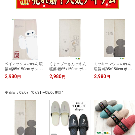
ベイマックス のれん 暖
くまのプーさん のれん
ミッキーマウス のれん
簾 幅85x150cm ポスト投
暖簾 幅85x150cm ポスト
暖簾 幅85x150cm ポスト
函 送料無料 日本全国お
投函 送料無料 日本全国
投函 送料無料 日本全国
2,980
2,980
2,980
円
円
円
届け 公式キャラクターグ
お届け アウトレット品
お届け アウトレット品
ッズ 可愛い おしゃれ か
正規ライセンス商品 公式
正規ライセンス商品 公式
わいい タペストリー 間
キャラクターグッズ 可愛
キャラクター 可愛い お
更新日
：
08/07
（07/31〜08/06集計）
仕切り ディズニー キャ
い おしゃれ かわいい タ
しゃれ かわいい タペス
ラクター ポスト入れお届
ペストリー 間仕切り デ
トリー 間仕切り ディズ
け 北欧 和風 他商品と同
ィズニー キャラクター
ニー 北欧 和風 ミツマル
梱不可 代引き 配達日 時
ポスト入れお届け 北欧
ミッキー 隠れミッキー
間指定不可
和風 他商品と同梱不可
他商品と同梱不可