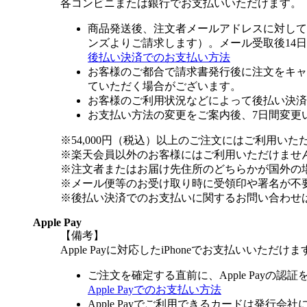
各コンビニまたは銀行でお支払いいただけます。
商品発送後、注文者メールアドレスに対して
ンズよりご請求します）。メール受取後14
後払い決済でのお支払い方法
お客様のご都合で請求書発行後に注文をキャ
ていただく場合がございます。
お客様のご利用状況などによって後払い決済
お支払い方法の変更をご案内後、7日間変更
※54,000円（税込）以上のご注文にはご利用いた
※楽天会員以外のお客様にはご利用いただけませ
※注文者またはお届け先住所のどちらかが国外の
※メール便等のお受け取り時に受領印や署名が不
※後払い決済でのお支払いに関するお問い合わせ
Apple Pay
【備考】
Apple Payに対応したiPhoneでお支払いいただけま
ご注文を確定する直前に、Apple Payの認
Apple Payでのお支払い方法
Apple Payでご利用できるカードは発行会