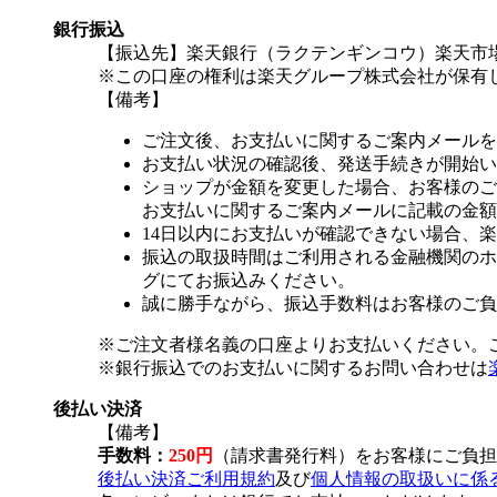
銀行振込
【振込先】楽天銀行（ラクテンギンコウ）楽天市場支
※この口座の権利は楽天グループ株式会社が保有
【備考】
ご注文後、お支払いに関するご案内メールを
お支払い状況の確認後、発送手続きが開始い
ショップが金額を変更した場合、お客様のご
お支払いに関するご案内メールに記載の金額
14日以内にお支払いが確認できない場合、
振込の取扱時間はご利用される金融機関のホ
グにてお振込みください。
誠に勝手ながら、振込手数料はお客様のご負
※ご注文者様名義の口座よりお支払いください。
※銀行振込でのお支払いに関するお問い合わせは
後払い決済
【備考】
手数料：
250円
（請求書発行料）をお客様にご負担
後払い決済ご利用規約
及び
個人情報の取扱いに係