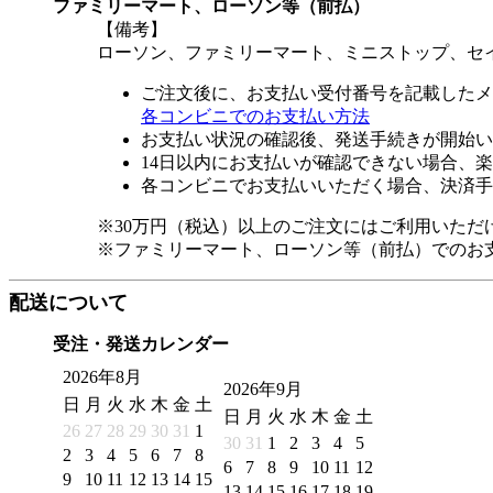
ファミリーマート、ローソン等（前払）
【備考】
ローソン、ファミリーマート、ミニストップ、セ
ご注文後に、お支払い受付番号を記載したメ
各コンビニでのお支払い方法
お支払い状況の確認後、発送手続きが開始い
14日以内にお支払いが確認できない場合、
各コンビニでお支払いいただく場合、決済手
※30万円（税込）以上のご注文にはご利用いただ
※ファミリーマート、ローソン等（前払）でのお
配送について
受注・発送カレンダー
2026年8月
2026年9月
日
月
火
水
木
金
土
日
月
火
水
木
金
土
26
27
28
29
30
31
1
30
31
1
2
3
4
5
2
3
4
5
6
7
8
6
7
8
9
10
11
12
9
10
11
12
13
14
15
13
14
15
16
17
18
19