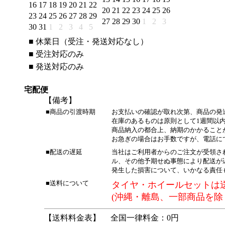
16
17
18
19
20
21
22
20
21
22
23
24
25
26
23
24
25
26
27
28
29
27
28
29
30
1
2
3
30
31
1
2
3
4
5
■
休業日（受注・発送対応なし）
■
受注対応のみ
■
発送対応のみ
宅配便
【備考】
■商品の引渡時期
お支払いの確認が取れ次第、商品の発
在庫のあるものは原則として1週間以
商品納入の都合上、納期のかかること
お急ぎの場合はお手数ですが、電話に
■配送の遅延
当社はご利用者からのご注文が受領さ
ル、その他予期せぬ事態により配送が
発生した損害について、いかなる責任
■送料について
タイヤ・ホイールセットは
(沖縄・離島、一部商品を除
【送料料金表】
全国一律料金：0円