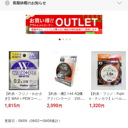
長期休暇のお知らせ
【釣糸・フジノ・わかさ
【釣糸・磯】I-44 AQ磯
【釣糸・フジノ・Fujin
ぎ】WAX＋PEWコー
アドバンテージ 150m
o・テンカラ】レベルラ
ト ホワイト30m
1.5号〜3号
イン仕掛け 「ソフティラ
1,815
2,090
1,320
円
円
円
イン」 3m～3.6m
更新日
：
08/09
（08/02〜08/08集計）