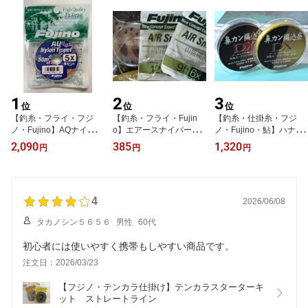
1
2
3
位
位
位
【釣糸・フライ・フジ
【釣糸・フライ・Fujin
【釣糸・仕掛糸・フジ
ノ・Fujino】AQナイロン
o】エアースナイパーリ
ノ・Fujino・鮎】ハナカ
ティペット 50m 4X〜
ーダー7．5ft・9ft・12ft
ン編込糸DX100m
2,090
385
1,320
円
円
円
10X
4
2026/06/08
タカノシン５６５６
男性
60代
初心者には使いやすく携帯もしやすい商品です。
注文日：2026/03/23
【フジノ・テンカラ仕掛け】テンカラスターターキ
ット　ストレートライン