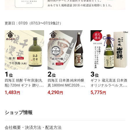
更新日
：
07/20
（07/13〜07/19集計）
1
2
3
位
位
位
四海王 焼酎 千年浪漫(丸
四海王 日本酒 純米吟醸
ギフト 蔵元直送 日本酒
瓶) 720ml ギフト 贈り物
真 1800ml IWC2026 シ
オリジナルラベル 大吟醸
に最適 福井酒造 蔵元直
ルバー賞受賞 ギフト 贈
「山田錦」 720ml 自由に
1,483
4,290
5,775
円
円
円
送
り物 に最適 福井酒造 蔵
メッセージが入れられま
元直送
す 名入れ可 福井酒造
ショップ情報
会社概要・決済方法・配送方法