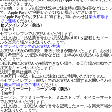
ことができません。
その他、ショップの設定状況やご注文時の選択内容などによっ
て、Apple Payがご利用いただけない場合がございます。
※Apple Payでのお支払いに関するお問い合わせは
楽天市場ま
でご連絡
ください。
セブンイレブン（前払）
【備考】
セブンイレブンでお支払いいただけます。
ご注文後に、払込票番号および払込票のURLを記載したメー
ルを楽天市場からお送りいたします。
セブンイレブンでのお支払い方法
お支払い状況の確認後、発送手続きが開始いたします。お受け
取り希望日をご指定の場合などは、お早めのお支払いをお願い
いたします。
14日以内にお支払いが確認できない場合、楽天市場が自動でご
注文をキャンセルいたします。
決済手数料は無料です。
※30万円（税込）以上のご注文にはご利用いただけません。
※セブンイレブン（前払）でのお支払いに関するお問い合わせ
は
楽天市場までご連絡
ください。
ファミリーマート、ローソン等（前払）
【備考】
ローソン、ファミリーマート、ミニストップ、セイコーマート
でお支払いいただけます。
ご注文後に、お支払い受付番号を記載したメールを楽天市場か
らお送りいたします。