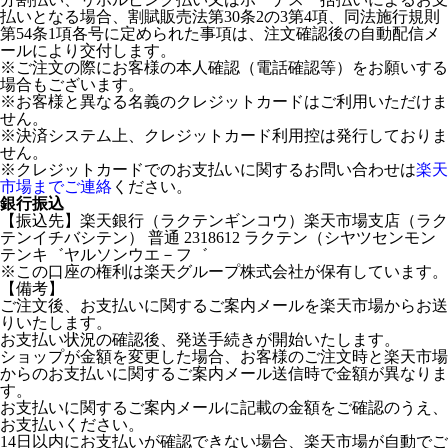
払いとなる場合、割賦販売法第30条2の3第4項、同法施行規則
第54条1項各号に定められた事項は、注文確認後の自動配信メ
ールにより交付します。
※ご注文の際にお客様の本人確認（電話確認等）をお願いする
場合もございます。
※お客様と異なる名義のクレジットカードはご利用いただけま
せん。
※決済システム上、クレジットカード利用控は発行しておりま
せん。
※クレジットカードでのお支払いに関するお問い合わせは
楽天
市場までご連絡
ください。
銀行振込
【振込先】楽天銀行（ラクテンギンコウ）楽天市場支店（ラク
テンイチバシテン） 普通 2318612 ラクテン（シヤツセンモン
テンキ゛ヤルソンウエ－フ゛
※この口座の権利は楽天グループ株式会社が保有しています。
【備考】
ご注文後、お支払いに関するご案内メールを楽天市場からお送
りいたします。
お支払い状況の確認後、発送手続きが開始いたします。
ショップが金額を変更した場合、お客様のご注文時と楽天市場
からのお支払いに関するご案内メール送信時で金額が異なりま
す。
お支払いに関するご案内メールに記載の金額をご確認のうえ、
お支払いください。
14日以内にお支払いが確認できない場合、楽天市場が自動でご