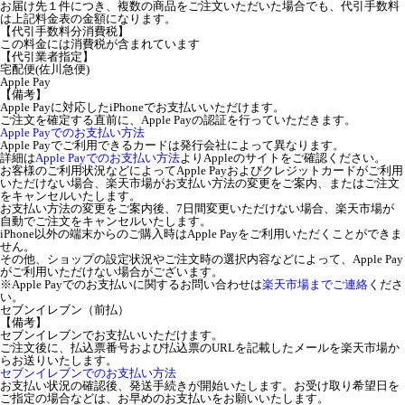
お届け先１件につき、複数の商品をご注文いただいた場合でも、代引手数料
は上記料金表の金額になります。
【代引手数料分消費税】
この料金には消費税が含まれています
【代引業者指定】
宅配便(佐川急便)
Apple Pay
【備考】
Apple Payに対応したiPhoneでお支払いいただけます。
ご注文を確定する直前に、Apple Payの認証を行っていただきます。
Apple Payでのお支払い方法
Apple Payでご利用できるカードは発行会社によって異なります。
詳細は
Apple Payでのお支払い方法
よりAppleのサイトをご確認ください。
お客様のご利用状況などによってApple Payおよびクレジットカードがご利用
いただけない場合、楽天市場がお支払い方法の変更をご案内、またはご注文
をキャンセルいたします。
お支払い方法の変更をご案内後、7日間変更いただけない場合、楽天市場が
自動でご注文をキャンセルいたします。
iPhone以外の端末からのご購入時はApple Payをご利用いただくことができま
せん。
その他、ショップの設定状況やご注文時の選択内容などによって、Apple Pay
がご利用いただけない場合がございます。
※Apple Payでのお支払いに関するお問い合わせは
楽天市場までご連絡
くださ
い。
セブンイレブン（前払）
【備考】
セブンイレブンでお支払いいただけます。
ご注文後に、払込票番号および払込票のURLを記載したメールを楽天市場か
らお送りいたします。
セブンイレブンでのお支払い方法
お支払い状況の確認後、発送手続きが開始いたします。お受け取り希望日を
ご指定の場合などは、お早めのお支払いをお願いいたします。