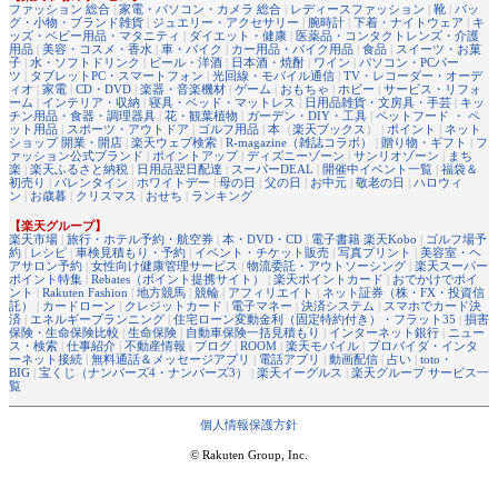
ファッション 総合
|
家電・パソコン・カメラ 総合
|
レディースファッション
|
靴
|
バッ
グ・小物・ブランド雑貨
|
ジュエリー・アクセサリー
|
腕時計
|
下着・ナイトウェア
|
キ
ッズ・ベビー用品・マタニティ
|
ダイエット・健康
|
医薬品・コンタクトレンズ・介護
用品
|
美容・コスメ・香水
|
車・バイク
|
カー用品・バイク用品
|
食品
|
スイーツ・お菓
子
|
水・ソフトドリンク
|
ビール・洋酒
|
日本酒・焼酎
|
ワイン
|
パソコン・PCパー
ツ
|
タブレットPC・スマートフォン
|
光回線・モバイル通信
|
TV・レコーダー・オーデ
ィオ
|
家電
|
CD・DVD
|
楽器・音楽機材
|
ゲーム
|
おもちゃ
|
ホビー
|
サービス・リフォ
ーム
|
インテリア・収納
|
寝具・ベッド・マットレス
|
日用品雑貨・文房具・手芸
|
キッ
チン用品・食器・調理器具
|
花・観葉植物
|
ガーデン・DIY・工具
|
ペットフード ・ ペ
ット用品
|
スポーツ・アウトドア
|
ゴルフ用品
|
本
（
楽天ブックス
） |
ポイント
|
ネット
ショップ 開業・開店
|
楽天ウェブ検索
|
R-magazine（雑誌コラボ）
|
贈り物・ギフト
|
フ
ァッション公式ブランド
|
ポイントアップ
|
ディズニーゾーン
|
サンリオゾーン
|
まち
楽
|
楽天ふるさと納税
|
日用品翌日配達
|
スーパーDEAL
|
開催中イベント一覧
|
福袋＆
初売り
|
バレンタイン
|
ホワイトデー
|
母の日
|
父の日
|
お中元
|
敬老の日
|
ハロウィ
ン
|
お歳暮
|
クリスマス
|
おせち
|
ランキング
【楽天グループ】
楽天市場
|
旅行・ホテル予約・航空券
|
本・DVD・CD
|
電子書籍 楽天Kobo
|
ゴルフ場予
約
|
レシピ
|
車検見積もり・予約
|
イベント・チケット販売
|
写真プリント
|
美容室・ヘ
アサロン予約
|
女性向け健康管理サービス
|
物流委託・アウトソーシング
|
楽天スーパー
ポイント特集
|
Rebates（ポイント提携サイト）
|
楽天ポイントカード
|
おでかけでポイ
ント
|
Rakuten Fashion
|
地方競馬
|
競輪
|
アフィリエイト
|
ネット証券（株・FX・投資信
託）
|
カードローン
|
クレジットカード
|
電子マネー
|
決済システム
|
スマホでカード決
済
|
エネルギープランニング
|
住宅ローン変動金利（固定特約付き）・フラット35
|
損害
保険・生命保険比較
|
生命保険
|
自動車保険一括見積もり
|
インターネット銀行
|
ニュー
ス・検索
|
仕事紹介
|
不動産情報
|
ブログ
|
ROOM
|
楽天モバイル
|
プロバイダ・インタ
ーネット接続
|
無料通話＆メッセージアプリ
|
電話アプリ
|
動画配信
|
占い
|
toto・
BIG
|
宝くじ（ナンバーズ4・ナンバーズ3）
|
楽天イーグルス
|
楽天グループ サービス一
覧
個人情報保護方針
© Rakuten Group, Inc.