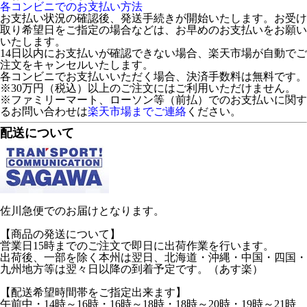
各コンビニでのお支払い方法
お支払い状況の確認後、発送手続きが開始いたします。お受け
取り希望日をご指定の場合などは、お早めのお支払いをお願い
いたします。
14日以内にお支払いが確認できない場合、楽天市場が自動でご
注文をキャンセルいたします。
各コンビニでお支払いいただく場合、決済手数料は無料です。
※30万円（税込）以上のご注文にはご利用いただけません。
※ファミリーマート、ローソン等（前払）でのお支払いに関す
るお問い合わせは
楽天市場までご連絡
ください。
配送について
佐川急便でのお届けとなります。
【商品の発送について】
営業日15時までのご注文で即日に出荷作業を行います。
出荷後、一部を除く本州は翌日、北海道・沖縄・中国・四国・
九州地方等は翌々日以降の到着予定です。（あす楽）
【配送希望時間帯をご指定出来ます】
午前中・14時～16時・16時～18時・18時～20時・19時～21時