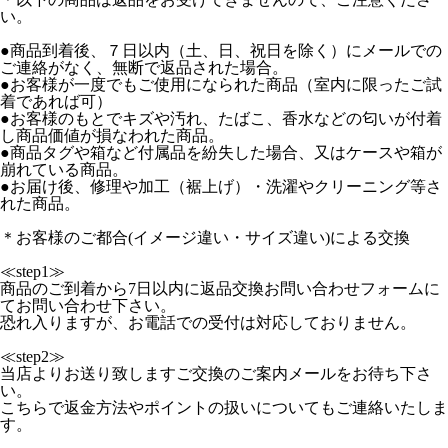
い。
●商品到着後、７日以内（土、日、祝日を除く）にメールでの
ご連絡がなく、無断で返品された場合。
●お客様が一度でもご使用になられた商品（室内に限ったご試
着であれば可）
●お客様のもとでキズや汚れ、たばこ、香水などの匂いが付着
し商品価値が損なわれた商品。
●商品タグや箱など付属品を紛失した場合、又はケースや箱が
崩れている商品。
●お届け後、修理や加工（裾上げ）・洗濯やクリーニング等さ
れた商品。
＊お客様のご都合(イメージ違い・サイズ違い)による交換
≪step1≫
商品のご到着から7日以内に返品交換お問い合わせフォームに
てお問い合わせ下さい。
恐れ入りますが、お電話での受付は対応しておりません。
≪step2≫
当店よりお送り致しますご交換のご案内メールをお待ち下さ
い。
こちらで返金方法やポイントの扱いについてもご連絡いたしま
す。