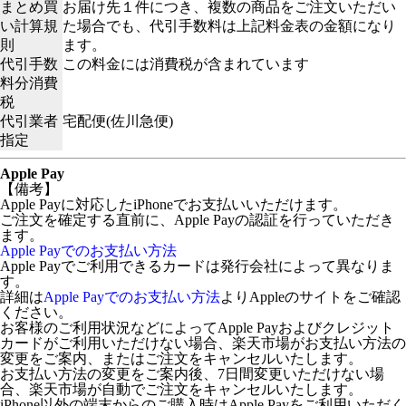
まとめ買
お届け先１件につき、複数の商品をご注文いただい
い計算規
た場合でも、代引手数料は上記料金表の金額になり
則
ます。
代引手数
この料金には消費税が含まれています
料分消費
税
代引業者
宅配便(佐川急便)
指定
Apple Pay
【備考】
Apple Payに対応したiPhoneでお支払いいただけます。
ご注文を確定する直前に、Apple Payの認証を行っていただき
ます。
Apple Payでのお支払い方法
Apple Payでご利用できるカードは発行会社によって異なりま
す。
詳細は
Apple Payでのお支払い方法
よりAppleのサイトをご確認
ください。
お客様のご利用状況などによってApple Payおよびクレジット
カードがご利用いただけない場合、楽天市場がお支払い方法の
変更をご案内、またはご注文をキャンセルいたします。
お支払い方法の変更をご案内後、7日間変更いただけない場
合、楽天市場が自動でご注文をキャンセルいたします。
iPhone以外の端末からのご購入時はApple Payをご利用いただく