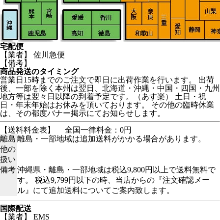
宅配便
【業者】 佐川急便
【備考】
商品発送のタイミング
営業日15時までのご注文で即日に出荷作業を行います。 出荷
後、一部を除く本州は翌日、北海道・沖縄・中国・四国・九州
地方等は翌々日以降の到着予定です。（あす楽） 土日・祝
日・年末年始はお休みを頂いております。 その他の臨時休業
は、その都度バナー掲示にてお知らせします。
【送料料金表】
全国一律料金：0円
離島
離島・一部地域は追加送料がかかる場合があります。
他の
扱い
備考
沖縄県・離島・一部地域は税込9,800円以上で送料無料で
す。 税込9,799円以下の時、当店からの『注文確認メー
ル』にて追加送料についてご案内致します。
国際配送
【業者】 EMS