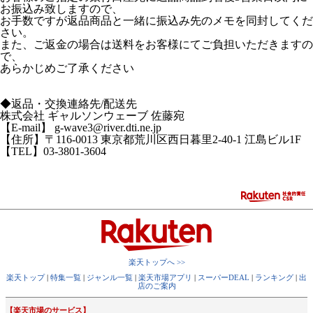
お振込み致しますので、
お手数ですが返品商品と一緒に振込み先のメモを同封してくだ
さい。
また、ご返金の場合は
送料をお客様にてご負担いただきますの
で、
あらかじめご了承ください
◆返品・交換連絡先/配送先
株式会社 ギャルソンウェーブ 佐藤宛
【E-mail】 g-wave3@river.dti.ne.jp
【住所】〒116-0013 東京都荒川区西日暮里2-40-1 江島ビル1F
【TEL】03-3801-3604
楽天トップへ >>
楽天トップ
|
特集一覧
|
ジャンル一覧
|
楽天市場アプリ
|
スーパーDEAL
|
ランキング
|
出
店のご案内
【楽天市場のサービス】