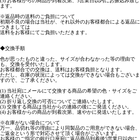
(5) お客様からの商品が到着次第、5営業日以内にお振込み致し
ます。
※返品時の送料
のご負担について
初期不良の場合は当社が、それ以外のお客様都合による返品に
つきましては
送料をお客様にてご負担いただきます。
◆交換手順
色が思ったものと違った、サイズが合わなかった等の理由で
も、交換を受付いたします。
お客様都合での交換は、送料はお客様負担
となります。
ただし、在庫の状況によっては交換ができない場合もございま
すので、ご了承ください。
(1) 当社宛にメールにて交換する商品の希望の色・サイズをご
連絡ください。
(2) 折り返し交換の可否についてご連絡いたします。
(3) 交換する商品は当社からの連絡の後にご発送ください。
(4) お客様からの商品が到着次第、速やかに発送いたします。
※在庫がない場合について
万一、品切れ等の理由により同製品のご用意ができない場合、
ご返金という形で対応させて頂く場合がございます。
お客様のご指定の銀行口座宛に返品商品到着後5営業日以内に