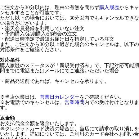
ご注文から30分以内は、理由の有無を問わず
購入履歴
からキャ
ンセルすることが可能です。
ただし以下の場合においては、30分以内でもキャンセルできな
い場合がございます。
・楽天会員登録を利用していない注文
・予約購入/定期購入/頒布会の注文
・配送日時指定で最短お届け日を指定している注文
また、ご注文から30分以上過ぎた場合のキャンセルは、以下の
対応条件をご確認ください。
対応条件
購入履歴のステータスが「新規受付済み」で、下記対応可能期
間までに電話またはメールにてご連絡いただいた場合
・商品発送前であれば、キャンセルを承ります。
※当店休業日は、
営業日カレンダー
をご確認ください。
※お電話でのキャンセルは、
営業時間
内での受け付けとなりま
す。
返金額
お支払代金全額を返金いたします。
※クレジットカード決済の場合は、当店にて請求の取り消しを
いたします。詳細については、ご利用のカード会社へお問い合