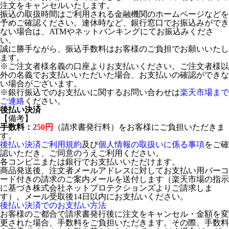
注文をキャンセルいたします。
振込の取扱時間はご利用される金融機関のホームページなどを
予めご確認ください。連休時など、銀行窓口でお振込みができ
ない場合は、ATMやネットバンキングにてお振込みくださ
い。
誠に勝手ながら、振込手数料はお客様のご負担でお願いいたし
ます。
※ご注文者様名義の口座よりお支払いください。ご注文者様以
外の名義でお支払いいただいた場合、お支払いの確認ができな
い場合がございます。
※銀行振込でのお支払いに関するお問い合わせは
楽天市場まで
ご連絡
ください。
後払い決済
【備考】
手数料：
250円
（請求書発行料）をお客様にご負担いただきま
す。
後払い決済ご利用規約
及び
個人情報の取扱いに係る事項
をご確
認いただき、ご同意のうえご利用ください。
各コンビニまたは銀行でお支払いいただけます。
商品発送後、注文者メールアドレスに対してお支払い用バーコ
ード付きの請求のご案内メールを送付します（楽天市場の指示
に基づき株式会社ネットプロテクションズよりご請求しま
す）。メール受取後14日以内にお支払いください。
後払い決済でのお支払い方法
お客様のご都合で請求書発行後に注文をキャンセル・金額を変
更された場合、手数料をご負担いただきます。その際、手数料