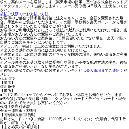
求のご案内メールを送付します（楽天市場の指示に基づき株式会社ネットプ
ロテクションズよりご請求します）。メール受取後14日以内にお支払いくだ
さい。
後払い決済でのお支払い方法
お客様のご都合で請求書発行後に注文をキャンセル・金額を変更された場
合、手数料をご負担いただきます。その際、手数料を楽天ポイントから引き
落としをさせていただく場合がございます。
お客様のご利用状況などによって後払い決済がご利用いただけない場合、楽
天市場がお支払い方法の変更をご案内いたします。
お支払い方法の変更をご案内後、7日間変更いただけない場合、楽天市場が
自動でご注文をキャンセルいたします。
※54,000円（税込）以上のご注文にはご利用いただけません。
※楽天会員以外のお客様にはご利用いただけません。
※注文者またはお届け先住所のどちらかが国外の場合、後払い決済をご利用
いただけません。
※メール便等のお受け取り時に受領印や署名が不要な配送方法の場合、後払
い決済をご利用いただけない場合がございます。
※後払い決済でのお支払いに関するお問い合わせは
楽天市場までご連絡
くだ
さい。
代金引換
【業者】
佐川急便
【備考】
●ご注文後にショップからメールにてお支払い総額をお知らせいたします。
●代金はお荷物の受け取り時に、クレジットカード・デビットカード・現金
のいずれかで配送員にお支払いください。
代引手数料料金表
全国一律料金：325円
【高額購入割引特典】
お届け先１件につき、合計 10000円以上ご注文いただいた場合、代引手数
料が 0円になります。
【まとめ買い計算規則】