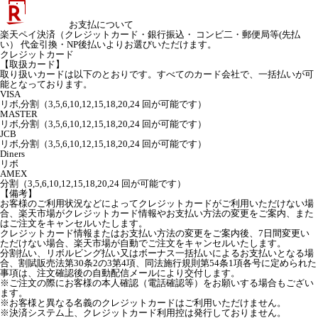
お支払について
楽天ペイ決済（クレジットカード・銀行振込・ コンビ二・郵便局等(先払
い） 代金引換・NP後払いよりお選びいただけます。
クレジットカード
【取扱カード】
取り扱いカードは以下のとおりです。すべてのカード会社で、一括払いが可
能となっております。
VISA
リボ,分割（3,5,6,10,12,15,18,20,24 回が可能です）
MASTER
リボ,分割（3,5,6,10,12,15,18,20,24 回が可能です）
JCB
リボ,分割（3,5,6,10,12,15,18,20,24 回が可能です）
Diners
リボ
AMEX
分割（3,5,6,10,12,15,18,20,24 回が可能です）
【備考】
お客様のご利用状況などによってクレジットカードがご利用いただけない場
合、楽天市場がクレジットカード情報やお支払い方法の変更をご案内、また
はご注文をキャンセルいたします。
クレジットカード情報またはお支払い方法の変更をご案内後、7日間変更い
ただけない場合、楽天市場が自動でご注文をキャンセルいたします。
分割払い、リボルビング払い又はボーナス一括払いによるお支払いとなる場
合、割賦販売法第30条2の3第4項、同法施行規則第54条1項各号に定められた
事項は、注文確認後の自動配信メールにより交付します。
※ご注文の際にお客様の本人確認（電話確認等）をお願いする場合もござい
ます。
※お客様と異なる名義のクレジットカードはご利用いただけません。
※決済システム上、クレジットカード利用控は発行しておりません。