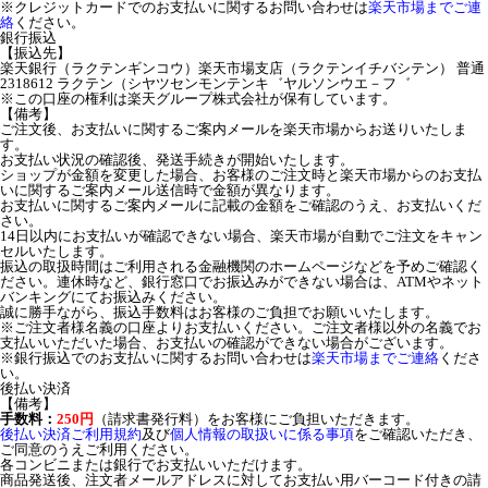
※クレジットカードでのお支払いに関するお問い合わせは
楽天市場までご連
絡
ください。
銀行振込
【振込先】
楽天銀行（ラクテンギンコウ）楽天市場支店（ラクテンイチバシテン） 普通
2318612 ラクテン（シヤツセンモンテンキ゛ヤルソンウエ－フ゛
※この口座の権利は楽天グループ株式会社が保有しています。
【備考】
ご注文後、お支払いに関するご案内メールを楽天市場からお送りいたしま
す。
お支払い状況の確認後、発送手続きが開始いたします。
ショップが金額を変更した場合、お客様のご注文時と楽天市場からのお支払
いに関するご案内メール送信時で金額が異なります。
お支払いに関するご案内メールに記載の金額をご確認のうえ、お支払いくだ
さい。
14日以内にお支払いが確認できない場合、楽天市場が自動でご注文をキャン
セルいたします。
振込の取扱時間はご利用される金融機関のホームページなどを予めご確認く
ださい。連休時など、銀行窓口でお振込みができない場合は、ATMやネット
バンキングにてお振込みください。
誠に勝手ながら、振込手数料はお客様のご負担でお願いいたします。
※ご注文者様名義の口座よりお支払いください。ご注文者様以外の名義でお
支払いいただいた場合、お支払いの確認ができない場合がございます。
※銀行振込でのお支払いに関するお問い合わせは
楽天市場までご連絡
くださ
い。
後払い決済
【備考】
手数料：
250円
（請求書発行料）をお客様にご負担いただきます。
後払い決済ご利用規約
及び
個人情報の取扱いに係る事項
をご確認いただき、
ご同意のうえご利用ください。
各コンビニまたは銀行でお支払いいただけます。
商品発送後、注文者メールアドレスに対してお支払い用バーコード付きの請