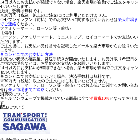
14日以内にお支払いが確認できない場合、楽天市場が自動でご注文をキャン
セルいたします。
決済手数料は無料です。
※30万円（税込）以上のご注文にはご利用いただけません。
※セブンイレブン（前払）でのお支払いに関するお問い合わせは
楽天市場ま
でご連絡
ください。
ファミリーマート、ローソン等（前払）
【備考】
ローソン、ファミリーマート、ミニストップ、セイコーマートでお支払いい
ただけます。
ご注文後に、お支払い受付番号を記載したメールを楽天市場からお送りいた
します。
各コンビニでのお支払い方法
お支払い状況の確認後、発送手続きが開始いたします。お受け取り希望日を
ご指定の場合などは、お早めのお支払いをお願いいたします。
14日以内にお支払いが確認できない場合、楽天市場が自動でご注文をキャン
セルいたします。
各コンビニでお支払いいただく場合、決済手数料は無料です。
※30万円（税込）以上のご注文にはご利用いただけません。
※ファミリーマート、ローソン等（前払）でのお支払いに関するお問い合わ
せは
楽天市場までご連絡
ください。
消費税について
ギャルソンウェーブで掲載されている商品は全て
消費税10%
となっておりま
す。
配送について