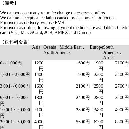
【備考】
We cannot accept any return/exchange on overseas orders.
We can not accept cancellation caused by customers' preference.
For overseas delivery, we use EMS.
For overseas orders, following payment methods are available: - Credit
card (Visa, MasterCard, JCB, AMEX and Diners)
【送料料金表】
Asia
Osenia , Middle East ,
Europe
South
North America
America ,
Africa
0～1,000円
1200
1600円
1900
2100円
円
円
1,001～3,000円
1400
1900円
2200
2400円
円
円
3,001～6,000円
1600
2100円
2500
2700円
円
円
6,001～10,000
1800
2400円
2800
3500円
円
円
円
10,001～20,000
2100
2800円
3400
4000円
円
円
円
20,001～50,000
4000
5600円
6200
8800円
円
円
円