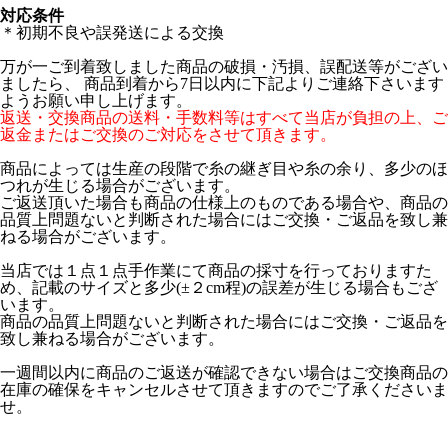
対応条件
＊初期不良や誤発送による交換
万が一ご到着致しました商品の破損・汚損、誤配送等がござい
ましたら、 商品到着から7日以内に下記よりご連絡下さいます
ようお願い申し上げます。
返送・交換商品の送料・手数料等はすべて当店が負担の上、ご
返金またはご交換のご対応をさせて頂きます。
商品によっては生産の段階で糸の継ぎ目や糸の余り、多少のほ
つれが生じる場合がございます。
ご返送頂いた場合も商品の仕様上のものである場合や、商品の
品質上問題ないと判断された場合にはご交換・ご返品を致し兼
ねる場合がございます。
当店では１点１点手作業にて商品の採寸を行っておりますた
め、記載のサイズと多少(±２cm程)の誤差が生じる場合もござ
います。
商品の品質上問題ないと判断された場合にはご交換・ご返品を
致し兼ねる場合がございます。
一週間以内に商品のご返送が確認できない場合はご交換商品の
在庫の確保をキャンセルさせて頂きますのでご了承くださいま
せ。