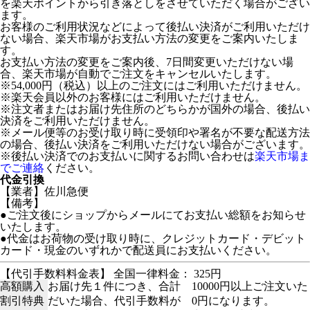
を楽天ポイントから引き落としをさせていただく場合がござい
ます。
お客様のご利用状況などによって後払い決済がご利用いただけ
ない場合、楽天市場がお支払い方法の変更をご案内いたしま
す。
お支払い方法の変更をご案内後、7日間変更いただけない場
合、楽天市場が自動でご注文をキャンセルいたします。
※54,000円（税込）以上のご注文にはご利用いただけません。
※楽天会員以外のお客様にはご利用いただけません。
※注文者またはお届け先住所のどちらかが国外の場合、後払い
決済をご利用いただけません。
※メール便等のお受け取り時に受領印や署名が不要な配送方法
の場合、後払い決済をご利用いただけない場合がございます。
※後払い決済でのお支払いに関するお問い合わせは
楽天市場ま
でご連絡
ください。
代金引換
【業者】佐川急便
【備考】
●ご注文後にショップからメールにてお支払い総額をお知らせ
いたします。
●代金はお荷物の受け取り時に、クレジットカード・デビット
カード・現金のいずれかで配送員にお支払いください。
【代引手数料料金表】 全国一律料金： 325円
高額購入
お届け先１件につき、合計 10000円以上ご注文いた
割引特典
だいた場合、代引手数料が 0円になります。