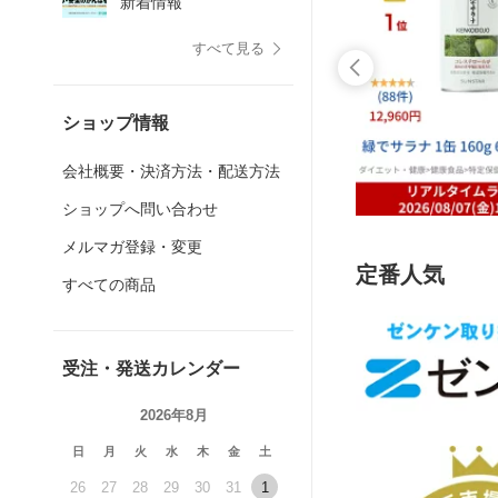
新着情報
すべて見る
ショップ情報
会社概要・決済方法・配送方法
ショップへ問い合わせ
メルマガ登録・変更
定番人気
すべての商品
受注・発送カレンダー
2026年8月
日
月
火
水
木
金
土
26
27
28
29
30
31
1