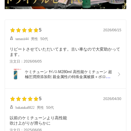
5
2026/06/15
tamasii44
男性
50代
リピートさせていただいてます。古い車なので大変助かって
ます。
注文日：2026/06/05
ケミチューン ｻｲﾉｽ-M280ml 高性能ケミチューン 超
極圧潤滑添加剤 親金属性の特殊金属被膜＋ボロン
ナイトNB.PTFEの三重層被膜が金属保護を実現 更
に摺動抵抗を軽減することで燃費向上 レスポンス
アップ ケミチューン ハイグレード
5
2026/04/30
bakataka8822
男性
50代
以前のケミチューンより高性能
吹け上がりが滑らかに
注文日：2025/06/06