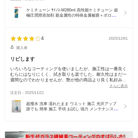
ケミチューン ｻｲﾉｽ-M280ml 高性能ケミチューン 超
極圧潤滑添加剤 親金属性の特殊金属被膜＋ボロン
ナイトNB.PTFEの三重層被膜が金属保護を実現 更
に摺動抵抗を軽減することで燃費向上 レスポンス
アップ ケミチューン ハイグレード
4
2025/12/01
購入者
リピします
いろいろなコーティングを使いましたが、施工性は一番良く
むらにはなりにくく、拭き取りも楽でした。耐久性はまだ一
週間なのでわかりませんが、艶が他の商品より良く私好みの
濡れたような艶です。
さらに表示
この値段でこの量はコスパ良いと思います。
注文日：2025/11/21
超撥水 洗車 濡れたまま ウエット 施工 光沢アップ 
誰でも 簡単 施工 手頃 お試し 強力 メンテナンス剤 
車 カーケア スプレー 耐久 光沢 ツヤ【超撥水光沢
メンテナンス剤】マニキアコートプレミアム 100ml 
ミニボトル/スプレーガン付き