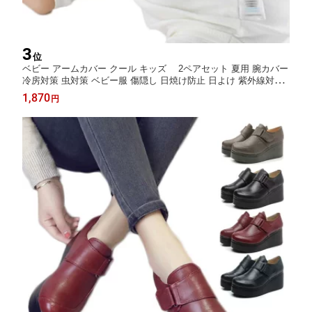
3
位
ベビー アームカバー クール キッズ 2ペアセット 夏用 腕カバー
冷房対策 虫対策 ベビー服 傷隠し 日焼け防止 日よけ 紫外線対策
子供用 男の子 女の子 コットン 柔らかい 薄手 通気性 送料無料
1,870
円