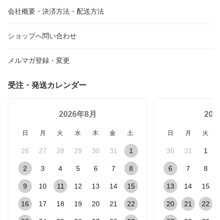
会社概要・決済方法・配送方法
ショップへ問い合わせ
メルマガ登録・変更
受注・発送カレンダー
2026年8月
20
日
月
火
水
木
金
土
日
月
火
26
27
28
29
30
31
1
30
31
1
2
3
4
5
6
7
8
6
7
8
9
10
11
12
13
14
15
13
14
15
16
17
18
19
20
21
22
20
21
22