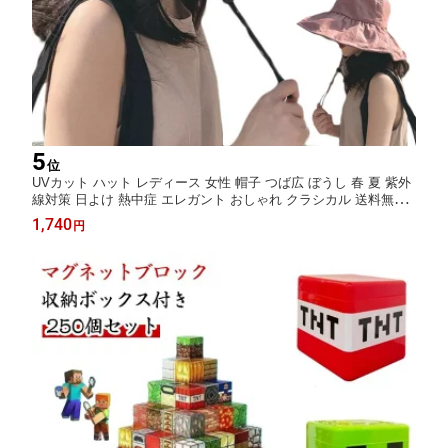
5
位
UVカット ハット レディース 女性 帽子 つば広 ぼうし 春 夏 紫外
線対策 日よけ 熱中症 エレガント おしゃれ クラシカル 送料無料
可愛い カジュアル おでかけ デート デイリー 海 プール アウトド
1,740
円
ア ピンク ベージュ ブラック イエロー オフホワイト