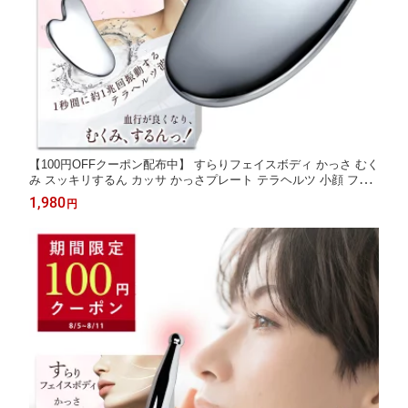
【100円OFFクーポン配布中】 すらりフェイスボディ かっさ むく
み スッキリするん カッサ かっさプレート テラヘルツ 小顔 フェ
イスライン ほうれい線 コリほぐし 筋膜リリース 頭皮 ボディ マ
1,980
円
ッサージ テラヘルツ波 ハート型 ギフト プレゼント Coneflake