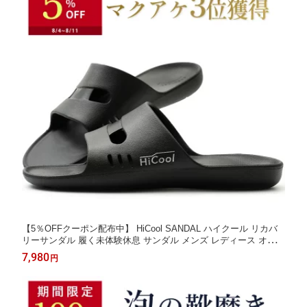
【5％OFFクーポン配布中】 HiCool SANDAL ハイクール リカバ
リーサンダル 履く未体験休息 サンダル メンズ レディース オフィ
スサンダル 健康サンダル 健康スリッパ 厚底サンダル ルームシュ
7,980
円
ーズ 防臭 外履き 屋外 屋内 室内 ギフト プレゼント23cm 24cm 2
5cm 26cm 27cm