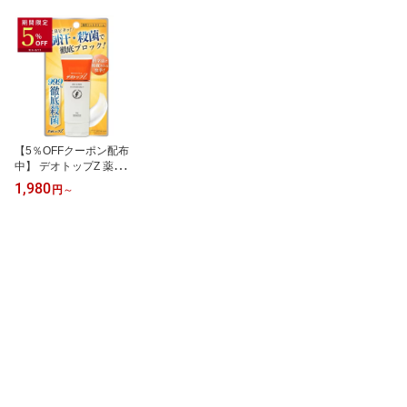
【5％OFFクーポン配布
中】 デオトップZ 薬用 フ
ットクリーム 40g 80g 2
1,980
円
～
4時間持続の99.9%殺菌
デオドラントクリーム デ
オドラント 防臭 制汗 足
の臭い 対策 足 消臭 匂い
足の匂い消し 足臭い 足
汗 制汗剤 フットケア 足
のにおい クリーム 角質
子供 脇汗 ワキガ 医薬部
外品