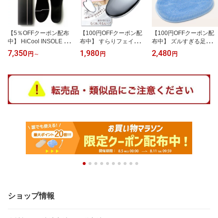
【5％OFFクーポン配布
【100円OFFクーポン配
【100円OFFクーポン配
中】 HiCool INSOLE ハ
布中】 すらりフェイスボ
布中】 ズルすぎる足臭ブ
イクール インソール 身
ディ かっさ むくみ スッ
ラシ くさ〜い足臭を撃退
7,350
1,980
2,480
円
～
円
円
長アップ 特許により姿勢
キリするん カッサ かっ
足洗いマット フットブラ
サポート シークレットイ
さプレート テラヘルツ
シ フットケアブラシ 足
ンソール 国内有名メーカ
小顔 フェイスライン ほ
裏ブラシ 足 消臭 洗う 足
ーと共同開発 厚底インソ
うれい線 コリほぐし 筋
ブラシ 足臭ブラシ 足洗
ール 衝撃吸収 疲労軽減
膜リリース 頭皮 ボディ
いブラシ 足洗いマット
アーチサポート 疲れない
マッサージ テラヘルツ波
フットケア 足臭 足洗い
中敷き 厚底 中敷 メンズ
ハート型 ギフト プレゼ
ブラシ 足臭い におい 対
bmz 共同開発 脚長 背筋
ント Coneflake
策 角質除去 かかと
ショップ情報