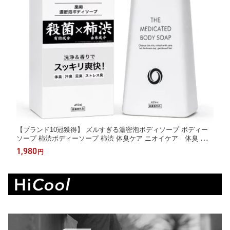
【ブランド10冠獲得】 ズルすぎる濃密泡ボディソープ ボディー
ソープ 柿渋ボディーソープ 柿渋 体臭ケア ニオイケア 体臭 加齢
臭 汗臭 ニオイ対策 デオドラント 殺菌 保湿 薬用 メンズ 男女兼用
1,980
円
泡 ボディウォッシュ ボディソープ ギフト プレゼント Coneflake