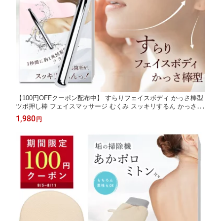
【100円OFFクーポン配布中】 すらりフェイスボディ かっさ棒型
ツボ押し棒 フェイスマッサージ むくみ スッキリするん かっさ カ
ッサ かっさプレート テラヘルツ 小顔 フェイスライン ほうれい線
1,980
円
コリほぐし 筋膜リリース 頭皮 ボディ マッサージ テラヘルツ波