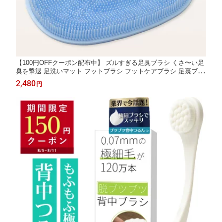
【100円OFFクーポン配布中】 ズルすぎる足臭ブラシ くさ〜い足
臭を撃退 足洗いマット フットブラシ フットケアブラシ 足裏ブラ
シ 足 消臭 洗う 足ブラシ 足臭ブラシ 足洗いブラシ 足洗いマット
2,480
円
フットケア 足臭 足洗い ブラシ 足臭い におい 対策 角質除去 かか
と