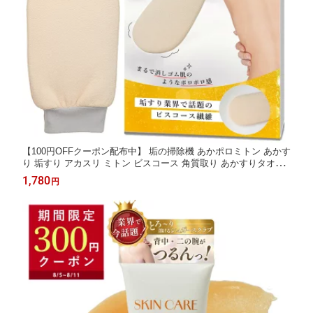
【100円OFFクーポン配布中】 垢の掃除機 あかポロミトン あかす
り 垢すり アカスリ ミトン ビスコース 角質取り あかすりタオル
韓国式 ハード 背中 足 あかすりグローブ 手袋 体臭ケア お風呂 ボ
1,780
円
ディタオル 臭い対策 ざらつき 垢取り Coneflake