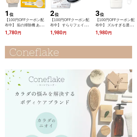
1
2
3
位
位
位
【100円OFFクーポン配
【100円OFFクーポン配
【100円OFFクーポン配
布中】 垢の掃除機 あか
布中】 すらりフェイスボ
布中】 ズルすぎる濃密泡
ポロミトン あかすり 垢
ディ かっさ むくみ スッ
フットソープ 99.9%徹底
1,780
1,980
1,980
円
円
円
すり アカスリ ミトン ビ
キリするん カッサ かっ
殺菌 足洗いソープ フッ
スコース 角質取り あか
さプレート テラヘルツ
トソープ 足用石鹸 足洗
すりタオル 韓国式 ハー
小顔 フェイスライン ほ
い 足の臭い 足の匂い消
ド 背中 足 あかすりグロ
うれい線 コリほぐし 筋
し 足 消臭 足消臭 足の匂
ーブ 手袋 体臭ケア お風
膜リリース 頭皮 ボディ
い 水虫 水虫対策 デオド
呂 ボディタオル 臭い対
マッサージ テラヘルツ波
ラント 足臭い 足のにお
策 ざらつき 垢取り Cone
ハート型 ギフト プレゼ
い 汗 ニオイ フットケア
flake
ント Coneflake
医薬部外品 薬用