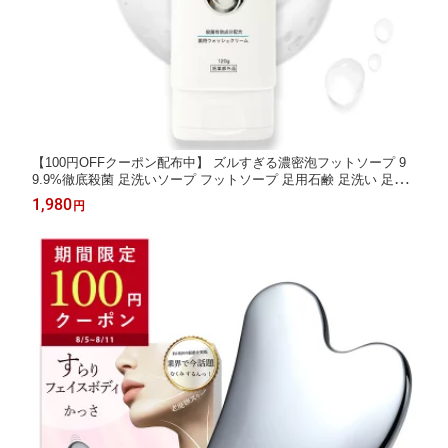
【100円OFFクーポン配布中】 ズルすぎる濃密泡フットソープ 9
9.9%徹底殺菌 足洗いソープ フットソープ 足用石鹸 足洗い 足の
臭い 足の匂い消し 足 消臭 足消臭 足の匂い 水虫 水虫対策 デオド
1,980
円
ラント 足臭い 足のにおい 汗 ニオイ フットケア 医薬部外品 薬用