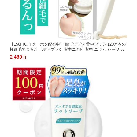
【150円OFFクーポン配布中】 脱ブツブツ 背中ブラシ 120万本の
極細毛でつるん ボディブラシ 背中ニキビ 背中 ニキビ シャワーブ
ラシ お風呂 洗う グッズ ボディ 洗い ブラシ レディース メンズ
2,480
円
男性 女性 男女兼用 Coneflake