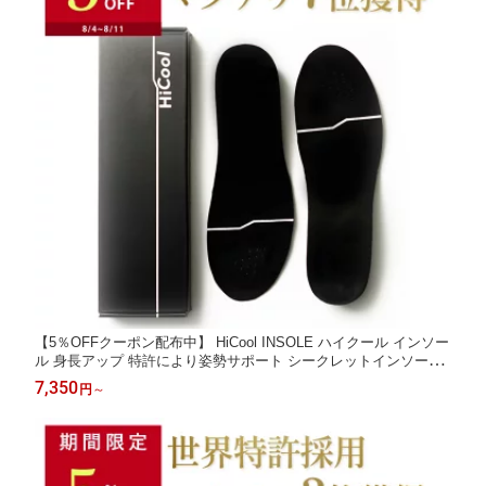
【5％OFFクーポン配布中】 HiCool INSOLE ハイクール インソー
ル 身長アップ 特許により姿勢サポート シークレットインソール
国内有名メーカーと共同開発 厚底インソール 衝撃吸収 疲労軽減
7,350
円
～
アーチサポート 疲れない 中敷き 厚底 中敷 メンズ bmz 共同開発
脚長 背筋