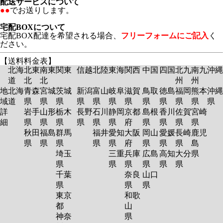
配送サービスについて
●●
でお送りします。
宅配BOXについて
宅配BOX配達を希望される場合、
フリーフォームにご記入
く
ださい。
【送料料金表】
北海
北東
南東
関東
信越
北陸
東海
関西
中国
四国
北九
南九
沖縄
道
北
北
州
州
地
北海
青森
宮城
茨城
新潟
富山
岐阜
滋賀
鳥取
徳島
福岡
熊本
沖縄
域
道
県
県
県
県
県
県
県
県
県
県
県
県
詳
岩手
山形
栃木
長野
石川
静岡
京都
島根
香川
佐賀
宮崎
細
県
県
県
県
県
県
府
県
県
県
県
秋田
福島
群馬
福井
愛知
大阪
岡山
愛媛
長崎
鹿児
県
県
県
県
県
府
県
県
県
島
埼玉
三重
兵庫
広島
高知
大分
県
県
県
県
県
県
県
千葉
奈良
山口
県
県
県
東京
和歌
都
山
神奈
県