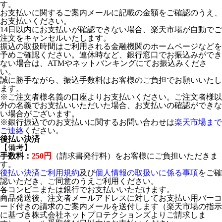
す。
お支払いに関するご案内メールに記載の金額をご確認のうえ、
お支払いください。
14日以内にお支払いが確認できない場合、楽天市場が自動でご
注文をキャンセルいたします。
振込の取扱時間はご利用される金融機関のホームページなどを
予めご確認ください。連休時など、銀行窓口でお振込みができ
ない場合は、ATMやネットバンキングにてお振込みくださ
い。
誠に勝手ながら、振込手数料はお客様のご負担でお願いいたし
ます。
※ご注文者様名義の口座よりお支払いください。ご注文者様以
外の名義でお支払いいただいた場合、お支払いの確認ができな
い場合がございます。
※銀行振込でのお支払いに関するお問い合わせは
楽天市場まで
ご連絡
ください。
後払い決済
【備考】
手数料：
250円
（請求書発行料）をお客様にご負担いただきま
す。
後払い決済ご利用規約
及び
個人情報の取扱いに係る事項
をご確
認いただき、ご同意のうえご利用ください。
各コンビニまたは銀行でお支払いいただけます。
商品発送後、注文者メールアドレスに対してお支払い用バーコ
ード付きの請求のご案内メールを送付します（楽天市場の指示
に基づき株式会社ネットプロテクションズよりご請求しま