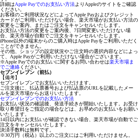
詳細は
Apple Payでのお支払い方法
よりAppleのサイトをご確認
ください。
お客様のご利用状況などによってApple Payおよびクレジット
カードがご利用いただけない場合、楽天市場がお支払い方法の
変更をご案内、またはご注文をキャンセルいたします。
お支払い方法の変更をご案内後、7日間変更いただけない場
合、楽天市場が自動でご注文をキャンセルいたします。
iPhone以外の端末からのご購入時はApple Payをご利用いただく
ことができません。
その他、ショップの設定状況やご注文時の選択内容などによっ
て、Apple Payがご利用いただけない場合がございます。
※Apple Payでのお支払いに関するお問い合わせは
楽天市場ま
でご連絡
ください。
セブンイレブン（前払）
【備考】
セブンイレブンでお支払いいただけます。
ご注文後に、払込票番号および払込票のURLを記載したメー
ルを楽天市場からお送りいたします。
セブンイレブンでのお支払い方法
お支払い状況の確認後、発送手続きが開始いたします。お受け
取り希望日をご指定の場合などは、お早めのお支払いをお願い
いたします。
14日以内にお支払いが確認できない場合、楽天市場が自動でご
注文をキャンセルいたします。
決済手数料は無料です。
※30万円（税込）以上のご注文にはご利用いただけません。