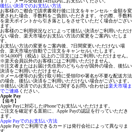
す）。メール受取後14日以内にお支払いください。
後払い決済でのお支払い方法
お客様のご都合で請求書発行後に注文をキャンセル・金額を変
更された場合、手数料をご負担いただきます。その際、手数料
を楽天ポイントから引き落としをさせていただく場合がござい
ます。
お客様のご利用状況などによって後払い決済がご利用いただけ
ない場合、楽天市場がお支払い方法の変更をご案内いたしま
す。
お支払い方法の変更をご案内後、7日間変更いただけない場
合、楽天市場が自動でご注文をキャンセルいたします。
※54,000円（税込）以上のご注文にはご利用いただけません。
※楽天会員以外のお客様にはご利用いただけません。
※注文者またはお届け先住所のどちらかが国外の場合、後払い
決済をご利用いただけません。
※メール便等のお受け取り時に受領印や署名が不要な配送方法
の場合、後払い決済をご利用いただけない場合がございます。
※後払い決済でのお支払いに関するお問い合わせは
楽天市場ま
でご連絡
ください。
Apple Pay
【備考】
Apple Payに対応したiPhoneでお支払いいただけます。
ご注文を確定する直前に、Apple Payの認証を行っていただき
ます。
Apple Payでのお支払い方法
Apple Payでご利用できるカードは発行会社によって異なりま
す。