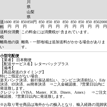
川
県
山梨
県
送
1600
850
850
850円
850
850
850
850
850
850
850
850
2000
円
円
円
円
円
円
円
円
円
円
円
円
料
送料分消費
この料金には消費税が 含まれています。
税
離島他の扱
離島・一部地域は追加送料がかかる場合がありま
い
す。
小型宅配便
【業者】 日本郵便
【配送サービス名】レターパックプラス
【備考】
【商品発送のタイミング】
特にご指定がない場合、
楽天バンク決済、銀行振込前払い、コンビニ決済前払い、Edy
決済、iD決済、au簡単決済 ⇒ご入金確認後、7営業日以内に
発送致します。
クレジット（VISA、Master、JCB、Diners、Amex） ⇒ご注文
確認後、7営業日以内に発送致します。
※お取り寄せ商品は海外からの輸入となり、輸入経路の混雑状