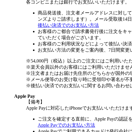
各コンビニまたは銀行でお支払いいただけます。
商品発送後、注文者メールアドレスに対して
ンズよりご請求します）。メール受取後14
後払い決済でのお支払い方法
お客様のご都合で請求書発行後に注文をキャ
ていただく場合がございます。
お客様のご利用状況などによって後払い決済
お支払い方法の変更をご案内後、7日間変更
※54,000円（税込）以上のご注文にはご利用いた
※楽天会員以外のお客様にはご利用いただけませ
※注文者またはお届け先住所のどちらかが国外の
※メール便等のお受け取り時に受領印や署名が不
※後払い決済でのお支払いに関するお問い合わせ
Apple Pay
【備考】
Apple Payに対応したiPhoneでお支払いいただけま
ご注文を確定する直前に、Apple Payの認
Apple Payでのお支払い方法
Apple Payでご利用できるカードは発行会