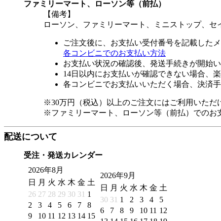
ファミリーマート、ローソン等（前払）
【備考】
ローソン、ファミリーマート、ミニストップ、セ
ご注文後に、お支払い受付番号を記載したメ
各コンビニでのお支払い方法
お支払い状況の確認後、発送手続きが開始い
14日以内にお支払いが確認できない場合、
各コンビニでお支払いいただく場合、決済手
※30万円（税込）以上のご注文にはご利用いただ
※ファミリーマート、ローソン等（前払）でのお
配送について
受注・発送カレンダー
2026年8月
2026年9月
日
月
火
水
木
金
土
日
月
火
水
木
金
土
26
27
28
29
30
31
1
30
31
1
2
3
4
5
2
3
4
5
6
7
8
6
7
8
9
10
11
12
9
10
11
12
13
14
15