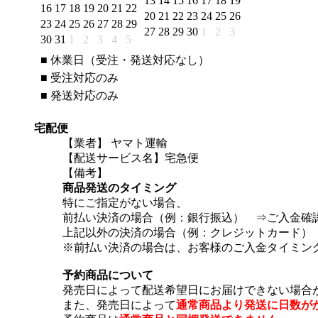
13
14
15
16
17
18
19
16
17
18
19
20
21
22
20
21
22
23
24
25
26
23
24
25
26
27
28
29
27
28
29
30
1
2
3
30
31
1
2
3
4
5
■
休業日（受注・発送対応なし）
■
受注対応のみ
■
発送対応のみ
宅配便
【業者】 ヤマト運輸
【配送サービス名】宅急便
【備考】
商品発送のタイミング
特にご指定がない場合、
前払い決済の場合（例：銀行振込） ⇒ご入金確
上記以外の決済の場合（例：クレジットカード）
※前払い決済の場合は、お客様のご入金タイミン
予約商品について
発売日によって配送希望日にお届けできない場合
また、発売日によって
通常商品より発送に日数が