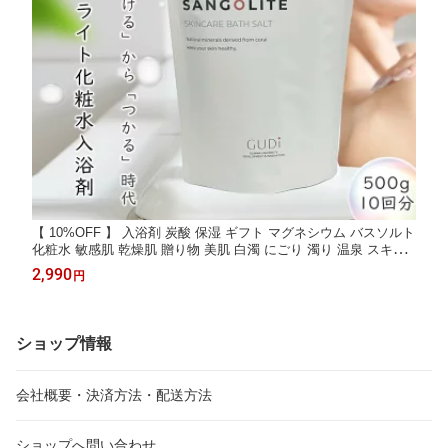
【 10%OFF 】 入浴剤 炭酸 保湿 ギフト マグネシウム バスソルト
化粧水 敏感肌 乾燥肌 贈り物 美肌 白濁 にごり 濁り 温泉 スキン
ケア カルシウム マラソン にごり 濁り 高級 オシャレ リラックス
2,990
円
500g 1個 サンゴライト化粧水入浴剤 秋 冬
ショップ情報
会社概要・決済方法・配送方法
ショップへ問い合わせ