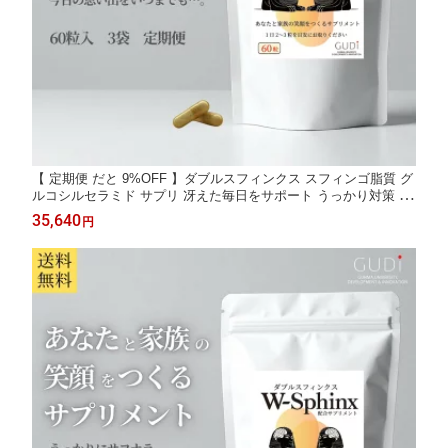
【 定期便 だと 9%OFF 】ダブルスフィンクス スフィンゴ脂質 グ
ルコシルセラミド サプリ 冴えた毎日をサポート うっかり対策 健
康 サポート 知的健康 シニア 中高年 考える力 クリアな日々 サプ
35,640
円
リメント W-Sphinx 送料無料 60粒入 3袋 90日分 日本産