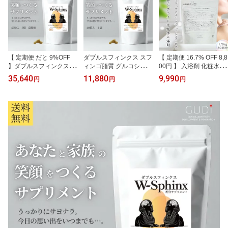
【 定期便 だと 9%OFF
ダブルスフィンクス スフ
【 定期便 16.7% OFF 8,8
】ダブルスフィンクス ス
ィンゴ脂質 グルコシルセ
00円 】 入浴剤 化粧水に
フィンゴ脂質 グルコシル
ラミド サプリ 冴えた毎
浸かる 炭酸 敏感肌 乾燥
35,640
11,880
9,990
円
円
円
セラミド サプリ 冴えた
日をサポート うっかり対
肌 冷え性 弱酸性 美肌 香
毎日をサポート うっかり
策 健康 サポート 知的健
料着色料無添加 バスソル
対策 健康 サポート 知的
康 シニア 中高年 考える
ト 美肌 マグネシウム プ
健康 シニア 中高年 考え
力 クリアな日々 サプリ
レゼント 女性 男性 高級
る力 クリアな日々 サプ
メント W-Sphinx 送料無
オシャレ リラックス 温
リメント W-Sphinx 送料
料 60粒入 1袋 約30日分
泉 贈り物 サンゴライト
無料 60粒入 3袋 90日分
日本産
バスソルトプラス 1.5kg
日本産
1ヶ月定期便