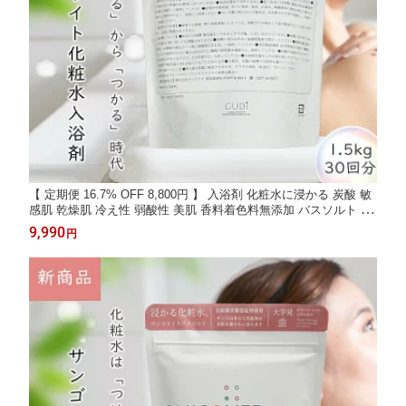
【 定期便 16.7% OFF 8,800円 】 入浴剤 化粧水に浸かる 炭酸 敏
感肌 乾燥肌 冷え性 弱酸性 美肌 香料着色料無添加 バスソルト 美
肌 マグネシウム プレゼント 女性 男性 高級 オシャレ リラックス
9,990
円
温泉 贈り物 サンゴライトバスソルトプラス 1.5kg 1ヶ月定期便