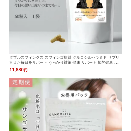
ダブルスフィンクス スフィンゴ脂質 グルコシルセラミド サプリ
冴えた毎日をサポート うっかり対策 健康 サポート 知的健康 シニ
ア 中高年 考える力 クリアな日々 サプリメント W-Sphinx 送料無
11,880
円
料 60粒入 1袋 約30日分 日本産