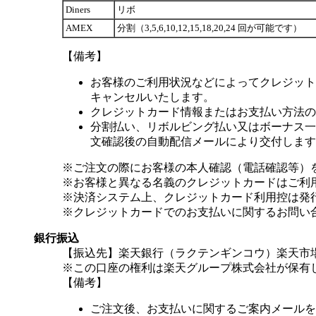
Diners
リボ
AMEX
分割（3,5,6,10,12,15,18,20,24 回が可能です）
【備考】
お客様のご利用状況などによってクレジット
キャンセルいたします。
クレジットカード情報またはお支払い方法の
分割払い、リボルビング払い又はボーナス一括
文確認後の自動配信メールにより交付します
※ご注文の際にお客様の本人確認（電話確認等）
※お客様と異なる名義のクレジットカードはご利
※決済システム上、クレジットカード利用控は発
※クレジットカードでのお支払いに関するお問い
銀行振込
【振込先】楽天銀行（ラクテンギンコウ）楽天市場支
※この口座の権利は楽天グループ株式会社が保有
【備考】
ご注文後、お支払いに関するご案内メールを