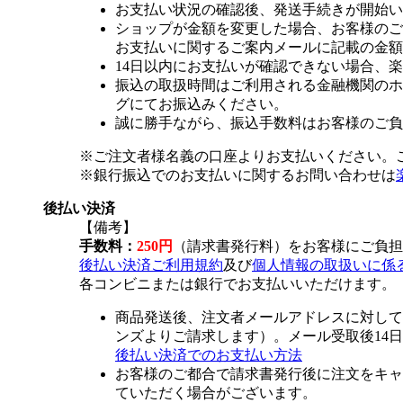
お支払い状況の確認後、発送手続きが開始い
ショップが金額を変更した場合、お客様のご
お支払いに関するご案内メールに記載の金額
14日以内にお支払いが確認できない場合、
振込の取扱時間はご利用される金融機関のホ
グにてお振込みください。
誠に勝手ながら、振込手数料はお客様のご負
※ご注文者様名義の口座よりお支払いください。
※銀行振込でのお支払いに関するお問い合わせは
後払い決済
【備考】
手数料：
250円
（請求書発行料）をお客様にご負担
後払い決済ご利用規約
及び
個人情報の取扱いに係
各コンビニまたは銀行でお支払いいただけます。
商品発送後、注文者メールアドレスに対して
ンズよりご請求します）。メール受取後14
後払い決済でのお支払い方法
お客様のご都合で請求書発行後に注文をキャ
ていただく場合がございます。