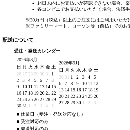
14日以内にお支払いが確認できない場合、
各コンビニでお支払いいただく場合、決済手
※30万円（税込）以上のご注文にはご利用いただ
※ファミリーマート、ローソン等（前払）でのお
配送について
受注・発送カレンダー
2026年8月
2026年9月
日
月
火
水
木
金
土
日
月
火
水
木
金
土
26
27
28
29
30
31
1
30
31
1
2
3
4
5
2
3
4
5
6
7
8
6
7
8
9
10
11
12
9
10
11
12
13
14
15
13
14
15
16
17
18
19
16
17
18
19
20
21
22
20
21
22
23
24
25
26
23
24
25
26
27
28
29
27
28
29
30
1
2
3
30
31
1
2
3
4
5
■
休業日（受注・発送対応なし）
■
受注対応のみ
■
発送対応のみ