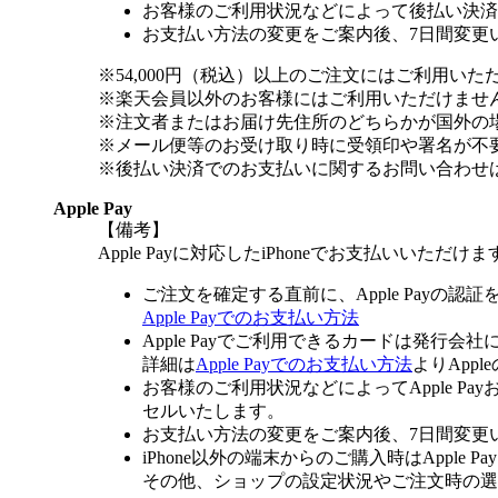
お客様のご利用状況などによって後払い決済
お支払い方法の変更をご案内後、7日間変更
※54,000円（税込）以上のご注文にはご利用いた
※楽天会員以外のお客様にはご利用いただけませ
※注文者またはお届け先住所のどちらかが国外の
※メール便等のお受け取り時に受領印や署名が不
※後払い決済でのお支払いに関するお問い合わせ
Apple Pay
【備考】
Apple Payに対応したiPhoneでお支払いいただけま
ご注文を確定する直前に、Apple Payの認
Apple Payでのお支払い方法
Apple Payでご利用できるカードは発行会
詳細は
Apple Payでのお支払い方法
よりApp
お客様のご利用状況などによってApple 
セルいたします。
お支払い方法の変更をご案内後、7日間変更
iPhone以外の端末からのご購入時はApple
その他、ショップの設定状況やご注文時の選択