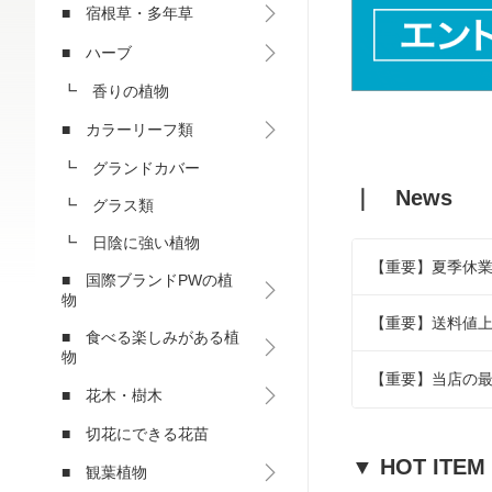
■ 宿根草・多年草
■ ハーブ
┗ 香りの植物
■ カラーリーフ類
┗ グランドカバー
｜ News
┗ グラス類
┗ 日陰に強い植物
【重要】夏季休
■ 国際ブランドPWの植
物
【重要】送料値
■ 食べる楽しみがある植
物
【重要】当店の
■ 花木・樹木
■ 切花にできる花苗
▼ HOT ITEM
■ 観葉植物