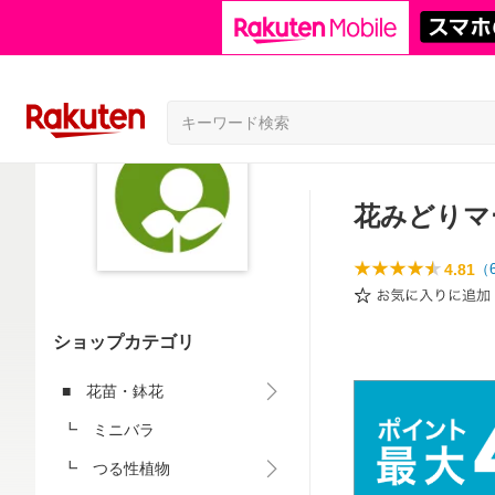
花みどりマ
4.81
（
ショップカテゴリ
■ 花苗・鉢花
┗ ミニバラ
┗ つる性植物