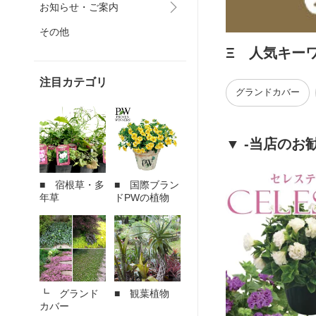
お知らせ・ご案内
その他
Ξ 人気キー
注目カテゴリ
グランドカバー
▼ -当店のお
■ 宿根草・多
■ 国際ブラン
年草
ドPWの植物
┗ グランド
■ 観葉植物
カバー