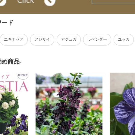
ワード
エキナセア
アジサイ
アジュガ
ラベンダー
ユッカ
勧め商品-