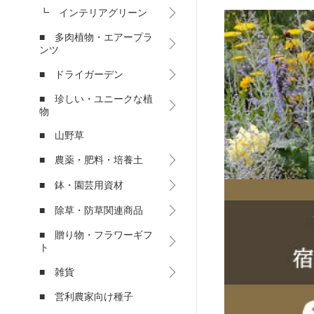
┗ インテリアグリーン
■ 多肉植物・エアープラ
ンツ
■ ドライガーデン
■ 珍しい・ユニークな植
物
■ 山野草
■ 農薬・肥料・培養土
■ 鉢・園芸用資材
■ 除草・防草関連商品
■ 贈り物・フラワーギフ
ト
■ 雑貨
■ 営利農家向け種子