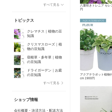
すべて見る
八重咲きトレニア セレス
円
トピックス
クレマチス｜植物の豆
知識
クリスマスローズ｜植
物の豆知識
宿根草・多年草｜植物
の豆知識
ドライガーデン｜お庭
アクアテラポット植物付き
の豆知識
cm 1900円
すべて見る
ショップ情報
会社概要・決済方法・配送方法