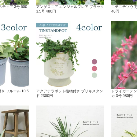
ティア 3号 600
アンゲロニア エンジェルフレア ブラック
ニチニチソウ 万
3.5号 480円
40円
 フルール 10.5
アクアテラポット植物付き ブリキスタン
ドライガーデン
ド 2300円
カ 3号 980円