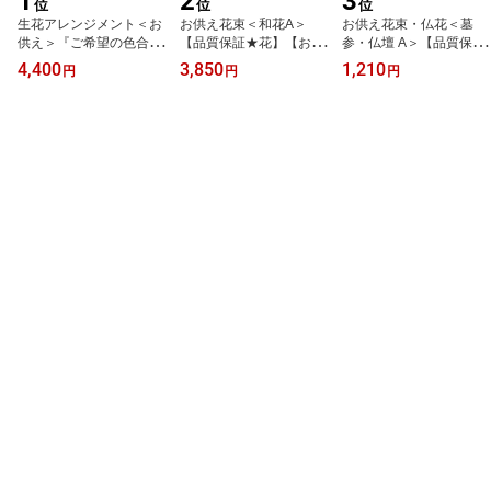
1
2
3
位
位
位
生花アレンジメント＜お
お供え花束＜和花A＞
お供え花束・仏花＜墓
供え＞『ご希望の色合
【品質保証★花】【お盆
参・仏壇 A＞【品質保証
い・イメージで花屋さん
花】【お盆 お供え】【花
★花】【お盆 花】【お盆
4,400
3,850
1,210
円
円
円
の手作り。画像配信・立
お供え】【最短発送】
お供え】【花 お供え】
て札・メッセージカード
【最短発送】
OK 』【最短発送】【送
料無料】【花 お供え】
【北海道・沖縄・九州・
四国・中国・離島はN
G】