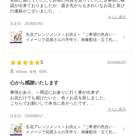
実際に届けていただくお花の写真も送っていただき事前に確
認が出来ておりましたが、届き先からもきれいなお花と喜び
の連絡がございました。
とても満足しております。
さらに表示
注文日：2026/07/01
生花アレンジメント＜お供え＞『ご希望の色合い・
イメージで花屋さんの手作り。画像配信・立て札・
メッセージカードOK 』【最短発送】【送料無料】
【花 お供え】【北海道・沖縄・九州・四国・中
国・離島はNG】
5
2026/06/25
#Dtram
女性
60代
心から感謝いたします
事情があり、一周忌にお参りに行く事が出来ず、
お花だけでも届けたいと、色々お店を探しました。
こちらでお願いして本当に良かったです。
作って頂いた方の優しさが伝わる、
さらに表示
注文日：2026/06/17
生花アレンジメント＜お供え＞『ご希望の色合い・
イメージで花屋さんの手作り。画像配信・立て札・