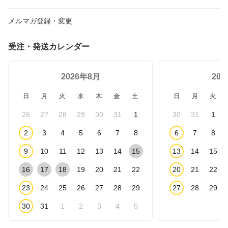
メルマガ登録・変更
受注・発送カレンダー
2026年8月
20
日
月
火
水
木
金
土
日
月
火
26
27
28
29
30
31
1
30
31
1
2
3
4
5
6
7
8
6
7
8
9
10
11
12
13
14
15
13
14
15
16
17
18
19
20
21
22
20
21
22
23
24
25
26
27
28
29
27
28
29
30
31
1
2
3
4
5