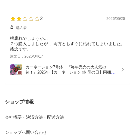
メッセージカードOK 』【最短発送】【送料無料】
【花 お供え】【北海道・沖縄・九州・四国・中
国・離島はNG】
2
2026/05/20
購入者
根腐れでしょうか…
２つ購入しましたが.、両方ともすぐに枯れてしまいました。
残念です。
注文日：2026/04/17
カーネーション7号鉢　『毎年完売の大人気の
鉢！』2026年【カーネーション 鉢 母の日】同梱不
可【沖縄・離島はお届けできません】　母の日　ギ
フト　カーネーション 　送料無料
ショップ情報
会社概要・決済方法・配送方法
ショップへ問い合わせ