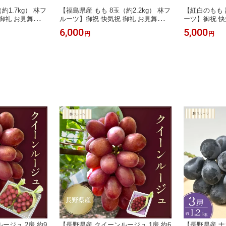
約1.7kg） 林フ
【福島県産 もも 8玉（約2.2kg） 林フ
【紅白のもも 
御礼 お見舞い
ルーツ】御祝 快気祝 御礼 お見舞い
ーツ】御祝 快
供 志 誕生日 季
粗品 内祝 出産祝い お供 志 誕生日 季
品 内祝 出産祝
6,000
5,000
円
円
 送料無料
節の果物 旬 くだもの 送料無料
の果物 旬 く
ージュ 2房 約9
【長野県産 クイーンルージュ 1房 約6
【長野県産 ナ