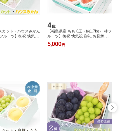
4
5
位
位
スカット・ハウスみかん
【福島県産 もも 6玉（約1.7kg） 林フ
【宮崎
フルーツ】御祝 快気祝
ルーツ】御祝 快気祝 御礼 お見舞い
ツ】柑
 粗品 内祝 出産祝い お
粗品 内祝 出産祝い お供 志 誕生日 季
5,000
3,80
円
 季節の果物 旬 くだもの
節の果物 旬 くだもの 送料無料