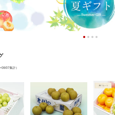
グ
〜08/07集計）