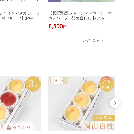
シャインマスカット 白
【長野県産 シャインマスカット・ナ
【山梨
せ 林フルーツ】お中元
ガノパープル詰め合わせ 林フルー
1.8k
礼 贈答 お返し おちゅう
ツ】御祝 快気祝 御礼 お見舞い 粗品
お見舞
8,500
6,80
円
マーギフト 季節の果物
内祝 出産祝い お供 志 誕生日 季節の
誕生日
送料無料
果物 旬 くだもの 送料無料
無料
もっと見る