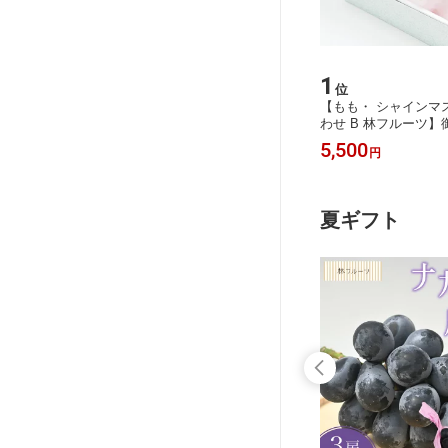
15
1
位
位
ク 林フ
【お中元企画 シャインマスカット 白
【もも・ シャインマ
お見舞い
桃 もも 詰合せ 林フルーツ】お中元
わせ B 林フルーツ】
誕生日 季
御中元 夏 御礼 贈答 お返し おちゅう
お見舞い 粗品 内祝 
10,800
5,500
円
円
げん なつ サマーギフト 季節の果物
誕生日 季節の果物 旬
旬 くだもの 送料無料
無料
夏ギフト