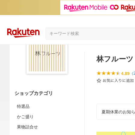
林フルーツ
4.89
（
ショップカテゴリ
特選品
夏期休業のお知
かご盛り
果物詰合せ