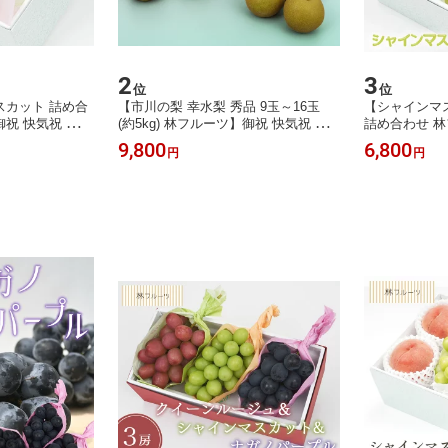
2
3
位
位
スカット 詰め合
【市川の梨 幸水梨 秀品 9玉～16玉
【シャインマ
御祝 快気祝 御礼
(約5kg) 林フルーツ】御祝 快気祝 御
詰め合わせ 林
出産祝い お供 志
礼 お見舞い 粗品 内祝 出産祝い お供
御礼 お見舞い
9,800
6,800
円
円
 くだもの 送料
志 誕生日 季節の果物 旬 くだもの 送
供 志 誕生日
料無料
送料無料