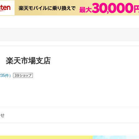
 楽天市場支店
235
件）
らせ