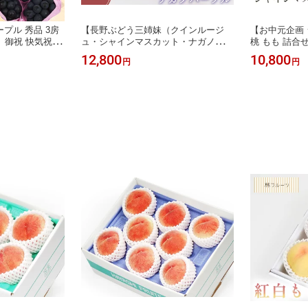
プル 秀品 3房
【長野ぶどう三姉妹（クインルージ
【お中元企画 
ツ】御祝 快気祝 御
ュ・シャインマスカット・ナガノパー
桃 もも 詰合
祝 出産祝い お供
プル） 詰め合わせ 林フルーツ】御祝
御中元 夏 御
12,800
10,800
円
円
 旬 くだもの 送
快気祝 御礼 お見舞い 粗品 内祝 出産
げん なつ サ
祝い お供 志 誕生日 季節の果物 旬 く
旬 くだもの 
だもの 送料無料