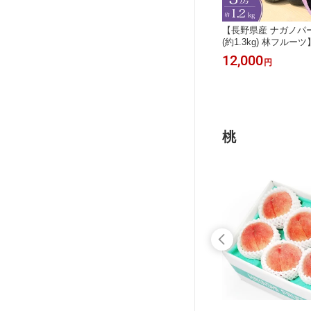
6玉 (約
【シャインマスカット・ハウスみかん
【長野県産 ナガノパー
気祝 御礼
詰め合わせ 林フルーツ】御祝 快気祝
(約1.3kg) 林フルー
お供 志
御礼 お見舞い 粗品 内祝 出産祝い お
礼 お見舞い 粗品 内
6,800
12,000
円
円
の 送料
供 志 誕生日 季節の果物 旬 くだもの
志 誕生日 季節の果物
送料無料
料無料
桃