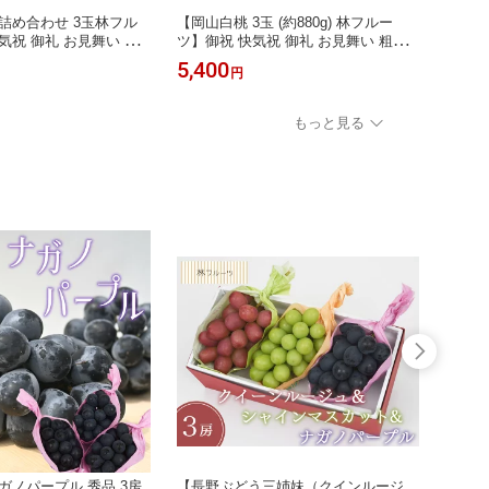
詰め合わせ 3玉林フル
【岡山白桃 3玉 (約880g) 林フルー
【岡山白
気祝 御礼 お見舞い 粗
ツ】御祝 快気祝 御礼 お見舞い 粗品
ツ】御
い お供 志 誕生日 季節
内祝 出産祝い お供 志 誕生日 季節の
内祝 
5,400
8,00
円
だもの 送料無料
果物 旬 くだもの 送料無料
果物 
もっと見る
ガノパープル 秀品 3房
【長野ぶどう三姉妹（クインルージ
【クイ