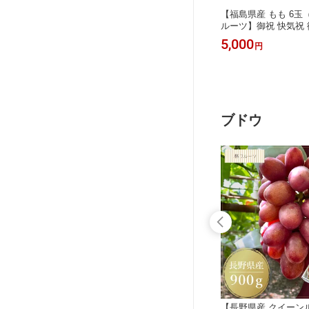
林フルー
【山梨県産 山梨の桃 『信玄』 3玉 (計
【福島県産 もも 6玉（
い 粗品
約1kg) 林フルーツ】御祝 快気祝 御礼
ルーツ】御祝 快気祝 
 季節の
お見舞い 粗品 内祝 出産祝い お供 志
粗品 内祝 出産祝い お
5,000
5,000
円
円
誕生日 季節の果物 旬 くだもの 送料
節の果物 旬 くだもの
無料
ブドウ
ンマスカ
【長野県産 シャインマスカット・ナ
【長野県産 クイーンル