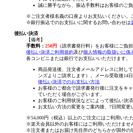
誠に勝手ながら、振込手数料はお客様のご負
※ご注文者様名義の口座よりお支払いください。
※銀行振込でのお支払いに関するお問い合わせは
後払い決済
【備考】
手数料：
250円
（請求書発行料）をお客様にご負担
後払い決済ご利用規約
及び
個人情報の取扱いに係
各コンビニまたは銀行でお支払いいただけます。
商品発送後、注文者メールアドレスに対して
ンズよりご請求します）。メール受取後14
後払い決済でのお支払い方法
お客様のご都合で請求書発行後に注文をキャ
ていただく場合がございます。
お客様のご利用状況などによって後払い決済
お支払い方法の変更をご案内後、7日間変更
※54,000円（税込）以上のご注文にはご利用いた
※楽天会員以外のお客様にはご利用いただけませ
※注文者またはお届け先住所のどちらかが国外の