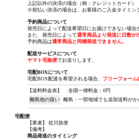
上記以外の決済の場合（例：クレジットカード）
※前払い決済の場合は、お客様のご入金タイミン
予約商品について
発売日によって配送希望日にお届けできない場合
また、発売日によって
通常商品より発送に日数が
予約商品は
通常商品と同梱発送できません。
配送サービスについて
ヤマト宅急便
でお送りします。
宅配BOXについて
宅配BOX配達を希望される場合、
フリーフォーム
【送料料金表】
全国一律料金：0円
離島他の扱い
離島・一部地域でも追加送料がか
宅配便
【業者】 佐川急便
【備考】
商品発送のタイミング