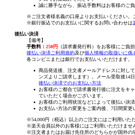
誠に勝手ながら、振込手数料はお客様のご負
※ご注文者様名義の口座よりお支払いください。
※銀行振込でのお支払いに関するお問い合わせは
後払い決済
【備考】
手数料：
250円
（請求書発行料）をお客様にご負担
後払い決済ご利用規約
及び
個人情報の取扱いに係
各コンビニまたは銀行でお支払いいただけます。
商品発送後、注文者メールアドレスに対して
ンズよりご請求します）。メール受取後14
後払い決済でのお支払い方法
お客様のご都合で請求書発行後に注文をキャ
ていただく場合がございます。
お客様のご利用状況などによって後払い決済
お支払い方法の変更をご案内後、7日間変更
※54,000円（税込）以上のご注文にはご利用いた
※楽天会員以外のお客様にはご利用いただけませ
※注文者またはお届け先住所のどちらかが国外の