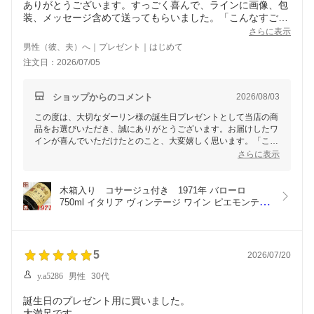
ありがとうございます。すっごく喜んで、ラインに画像、包
装、メッセージ含めて送ってもらいました。「こんなすごい
ものでびっくり！ありがとうございます」とライン届き、私
さらに表示
も良い商品贈ったこと嬉しかったです。
男性（彼、夫）へ｜プレゼント｜はじめて
注文日：2026/07/05
ショップからのコメント
2026/08/03
この度は、大切なダーリン様の誕生日プレゼントとして当店の商
品をお選びいただき、誠にありがとうございます。お届けしたワ
インが喜んでいただけたとのこと、大変嬉しく思います。「こん
なすごいものでびっくり！」とのお言葉をいただけたことは、私
さらに表示
どもにとっても大変光栄です。また、包装やメッセージまで喜ん
でいただけたとのことで、細部まで気持ちを込めてお届けできた
ようで何よりです。これからも素敵な贈り物としてお喜びいただ
木箱入り　コサージュ付き　1971年 バローロ 
ける商品をお届けできるよう努めてまいります。またのご利用を
750ml イタリア ヴィンテージ ワイン ピエモンテ 赤
心よりお待ちしております。
ワイン ミディアムボディ テヌータ・パルッシ  
[1971] 昭和46年 お誕生日 結婚式 結婚記念日 プレ
ゼント ギフト 対応可能　誕生年 生まれ年 wine
5
2026/07/20
y.a5286
男性
30代
誕生日のプレゼント用に買いました。
大満足です。