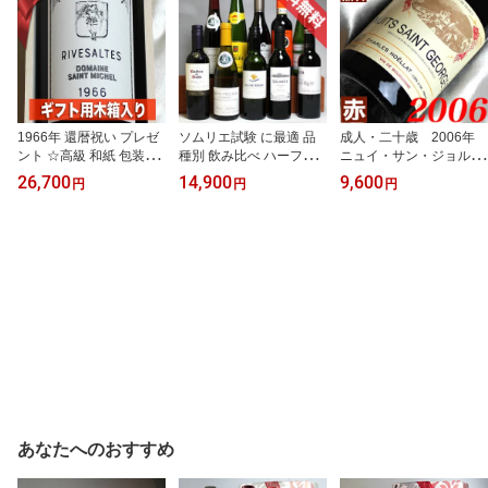
1966年 還暦祝い プレゼ
ソムリエ試験 に最適 品
成人・二十歳 2006年
ント ☆高級 和紙 包装☆
種別 飲み比べ ハーフボ
ニュイ・サン・ジョルジ
リヴザルト 750ml ギフト
トル ワイン 10本セッ
ュ 750ml フランス ヴィ
26,700
14,900
9,600
円
円
円
用 木箱 入り サン・ミッ
ト 飲みきりサイズ 【3
ンテージ ワイン 赤ワイ
シェル [1966] 退職祝い
75ml×10】【ハーフワイ
ン ミディアムボディ シ
ギフト ヴィンテージ 還
ンセット】【ソムリエ 試
ャルル・ノエラ [2006] 平
暦 ワイン 赤ワイン 甘口
験対策】【テイスティン
成18年 結婚記念日 記念
生まれ年 お誕生日 男性
グ】【ハーフサイズ】
年 プレゼント ギフト 贈
女性 父 母 wine
【楽天 通販 販売】
り物 wine 20周年 二十周
年 成人式
あなたへのおすすめ