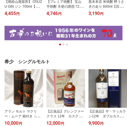
【尾鈴山蒸留所】 OSUZ
【プレミア焼酎】 宝山
黒木本店 米焼酎 野うさ
U GIN ジン 700ml【百年
芋焼酎 天使の誘惑 720ml
ぎの走り 600ml【百年の
の孤独の蔵元黒木本店の
芋焼酎 鹿児島 西酒造
孤独の蔵元】 [ メッセー
4,455
4,746
3,190
円
円
円
別蔵】 尾鈴山 [ メッセ
（株） メッセージカード
ジカード OK！]お祝い/
ージカード OK！]クラ
OK！お祝い/結婚祝い/誕
結婚祝い/誕生祝い/結婚
フト ジン/ジャパニーズ
生祝い/結婚記念日/贈り
記念日/贈り物/誕生日プ
クラフト ジン/お祝い/結
物/誕生日プレゼント/高
レゼント
婚祝い/誕生祝い/結婚記
級
念日/贈り物/誕生日プレ
ゼント
希少 シングルモルト
アラン モルト マクリ
【正規品】グレンファー
【正規品】ザ・マッカラ
ー・ムーア 箱付き（並行
クラス 12年 カスクス
ン12年 ダブルカスク T
品）/700ml/46度/オフィ
トレングス バッチ4 箱
he Macallan Aged 12 Y
10,000
12,000
9,900
円
円
円
シャル Arran Malt Machri
付き/700ml/57.6度/オフ
ears Double Cask スコ