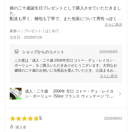
娘の二十歳誕生日プレゼントとして購入させていただきまし
た。
配送も早く、梱包も丁寧で、また包装について男性っぽくな
い感じでとお願いしたところ、赤色の包装紙にしてください
さらに表示
ました。
家族へ｜プレゼント｜はじめて
ありがとうございます！
注文日：2026/07/18
娘もとても喜んでいました。
お願いして良かったです。
ショップからのコメント
2026/08/05
この度は「成人・二十歳 2006年甘口 コトー・デュ・レイヨン・
ボーリュー」をご購入いただきありがとうございます。大切なお
嬢様の二十歳のお祝いに当商品を選んでいただき、心温まるお言
葉を頂戴し大変光栄です。
さらに表示
また、配送や梱包、ラッピングにご満足いただけたとのこと、大
変うれしく思います。赤色の包装紙が喜んでいただけたようで安
心いたしました。
成人・二十歳 　2006年 甘口 コトー・デュ・レイヨ
お嬢様がとても喜ばれたとのお話を伺い、私どももとても幸せな
ン・ボーリュー 750ml フランス ヴィンテージ ワイ
気持ちでいっぱいです。これからもお客様の大切な記念日にふさ
ン 白ワイン ミッシェル・ブルアン  [2006] 平成18
わしい商品とサービスを心掛けてまいります。
年 結婚記念日 記念年 プレゼント ギフト 贈り物 
またのご利用を心よりお待ちしております。
wine 20周年 二十周年 成人式
5
2026/08/01
購入者