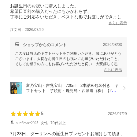
お誕生日のお祝いに購入しました。
希望日直前の購入だったにもかかわらず、
丁寧にご対応をいただき、ベストな形でお渡しができまし
た。
さらに表示
プレゼントの相手も喜んでいました。
注文日：2026/07/29
ご対応とお気遣いとに感謝いたします！
またよろしくお願いいたします。
ショップからのコメント
2026/08/03
この度は当店のギフトセットをご利用いただき、誠にありがとう
ございます。大切なお誕生日のお祝いにお選びいただけたこと、
そしてお相手の方にもお喜びいただけたと伺い、大変嬉しく思い
ます。また、ご希望に沿った形でお届けできたとのお言葉に感謝
さらに表示
申し上げます。
今後もお客様の大切なシーンを彩るお手伝いをさせていただける
富乃宝山・吉兆宝山　720ml　2本詰め包装付き　ギ
よう、丁寧な対応を心掛けてまいります。またのご利用をスタッ
フトセット　芋焼酎・鹿児島・西酒造（株）【2本
フ一同心よりお待ちしております。
セット】 [ラッピング のし メッセージカード 
OK！]お祝い/結婚祝い/誕生祝い/結婚記念日/贈り
物/誕生日プレゼント/飲み較べセット
5
2026/07/29
sunflower2025
女性
70代以上
7月28日、ダーリンへの誕生日プレゼントお届けして頂き、