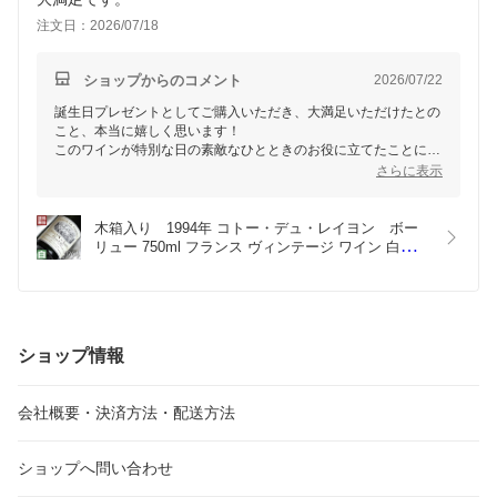
注文日：2026/07/18
ショップからのコメント
2026/07/22
誕生日プレゼントとしてご購入いただき、大満足いただけたとの
こと、本当に嬉しく思います！
このワインが特別な日の素敵なひとときのお役に立てたことに感
謝いたします。
さらに表示
またのご利用を心よりお待ちしております。
木箱入り　1994年 コトー・デュ・レイヨン　ボー
リュー 750ml フランス ヴィンテージ ワイン 白ワイ
ン マノワール・シャペル   [1994] 平成6年 お誕生日 
結婚式 結婚記念日 プレゼント ギフト 贈り物　生ま
れ年 wine
ショップ情報
会社概要・決済方法・配送方法
ショップへ問い合わせ