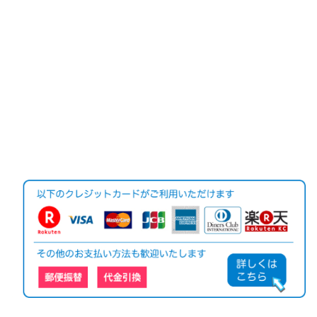
e Moor スコッチウイス
ィシャル Glenfarclas Ag
ッチウイスキー/シングル
キー/シングルモルト/ア
ed 12 Years Cask Streng
モルト/ハイランド/スペ
イランズ/アラン島 Singl
th Batch4 スコッチウイ
イサイド/700ml/40度/オ
e Malt Scotch Whisky
スキー/シングルモルト/
フィシャル Highland Sin
スペイサイド
gle Malt Scotch Whisky