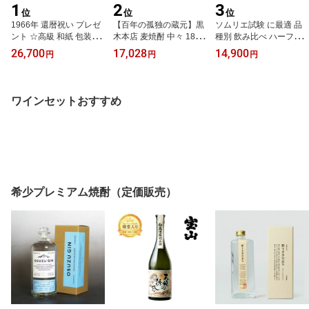
1
2
3
位
位
位
1966年 還暦祝い プレゼ
【百年の孤独の蔵元】黒
ソムリエ試験 に最適 品
ント ☆高級 和紙 包装☆
木本店 麦焼酎 中々 1800
種別 飲み比べ ハーフボ
リヴザルト 750ml ギフト
ml 6本セット ケース販売
トル ワイン 10本セッ
26,700
17,028
14,900
円
円
円
用 木箱 入り サン・ミッ
ト 飲みきりサイズ 【3
シェル [1966] 退職祝い
75ml×10】【ハーフワイ
ギフト ヴィンテージ 還
ンセット】【ソムリエ 試
暦 ワイン 赤ワイン 甘口
験対策】【テイスティン
ワインセットおすすめ
生まれ年 お誕生日 男性
グ】【ハーフサイズ】
女性 父 母 wine
【楽天 通販 販売】
希少プレミアム焼酎（定価販売）