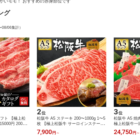
かいモモ！ おすすめの赤身部位です
ング
〜08/06集計）
2
3
位
位
ギフト 【極上松
松阪牛 A5 ステーキ 200〜1000g 1〜5
松阪牛 A5 焼肉
15000円 20000
枚 【極上松阪牛 サーロインステーキ
極上松阪牛一
ト お肉 高級 焼
「松阪牛証明書付き」】 ギフト 松坂
付き」】 ギフ
7,900
24,750
円
～
円
～
牛 カタログ 牛肉
牛 お肉 牛肉 黒毛 和牛 焼肉 肉ギフト
毛 和牛 一頭
ゴルフ 景品 結婚
プレゼント 内祝い 誕生日 お祝い お
ギフト プレゼ