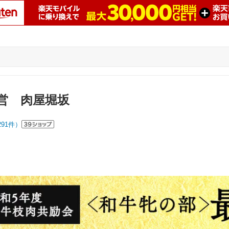
営 肉屋堀坂
291
件）