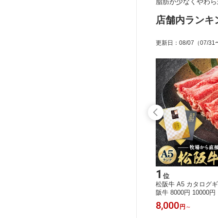
脂肪が少なくやわら
店舗内ランキ
更新日
：
08/07
（07/31
15
1
位
位
00g 【極
松阪牛 A5 すき焼き用 300g 600g 800
松阪牛 A5 カタログ
証明書付
g 1kg 【極上松阪牛 ロース スライス
阪牛 8000円 10000円 
肉 牛肉
「松阪牛証明書付き」】 ギフト 黒毛
円 商品引換券】 ギフ
10,800
8,000
円
～
円
～
プレゼント
和牛 肉 お肉 牛肉 しゃぶしゃぶ すき
肉 すき焼き 黒毛 和
 食べ比
焼き 鍋 プレゼント 内祝い 誕生日 お
国産 ギフト券 目録 