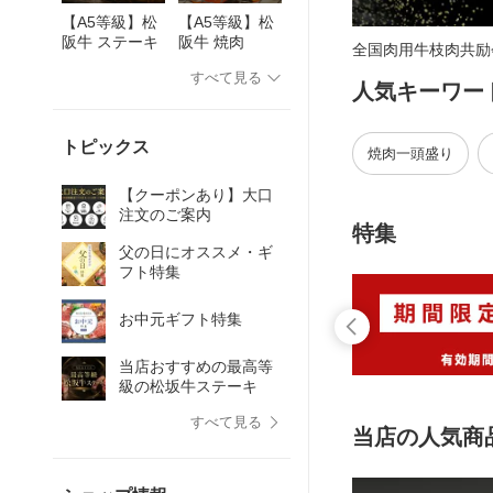
【A5等級】松
【A5等級】松
阪牛 ステーキ
阪牛 焼肉
全国肉用牛枝肉共励
すべて見る
人気キーワー
トピックス
焼肉一頭盛り
【クーポンあり】大口
注文のご案内
特集
父の日にオススメ・ギ
フト特集
お中元ギフト特集
当店おすすめの最高等
級の松坂牛ステーキ
すべて見る
当店の人気商