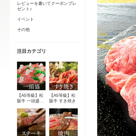
レビューを書いてクーポンプレ
ゼント♪
イベント
その他
注目カテゴリ
【A5等級】松
【A5等級】松
阪牛 一頭盛り
阪牛 すき焼き
焼肉セット ＜
特選＞