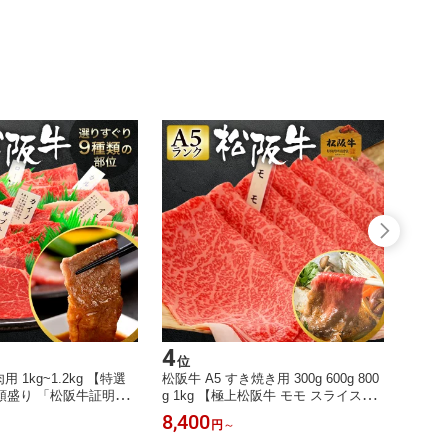
4
5
位
位
用 1kg~1.2kg 【特選
松阪牛 A5 すき焼き用 300g 600g 800
松阪牛 
頭盛り 「松阪牛証明書
g 1kg 【極上松阪牛 モモ スライス
枚 【
ト 松坂牛 お肉 牛肉 黒
「松阪牛証明書付き」】 ギフト 黒毛
「松阪
8,400
8,70
円
～
盛り 焼肉 盛り合わせ 肉
和牛 赤身 肉 お肉 牛肉 しゃぶしゃぶ
和牛 
ント 内祝い 誕生日 お
すき焼き 鍋 プレゼント 内祝い 誕生
身肉 