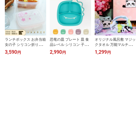
ランチボックス お弁当箱
恐竜の皿 プレート 皿 食
オリジナル風呂敷 マジッ
女の子 シリコン折りたた
品レベル シリコン 子供
クタオル 万能マルチ保護
み レンジ対応 食洗機対
用 赤ちゃん用 キッズプ
クロス 吸水マルチタオル
3,590
2,990
1,299
円
円
円
応 変色 桜 容量調整可能
レート 離乳食器 深め 転
くっつきタオル 50x50c
300ml 500ml ピンク か
倒防止 耐熱 仕切り 食洗
m 洗える 崩れない 色落
わいい プレゼント
機対応 出産祝い KIDS DI
ちしない 速乾 無臭 安全
SH
素材 収納 片付けラク キ
ズ防止 割れ対策