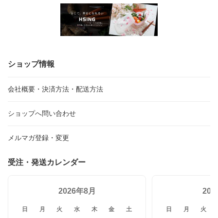
ショップ情報
会社概要・決済方法・配送方法
ショップへ問い合わせ
メルマガ登録・変更
受注・発送カレンダー
2026年8月
20
日
月
火
水
木
金
土
日
月
火