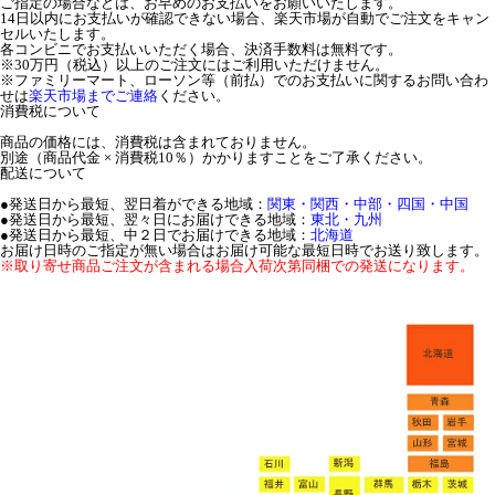
ご指定の場合などは、お早めのお支払いをお願いいたします。
14日以内にお支払いが確認できない場合、楽天市場が自動でご注文をキャン
セルいたします。
各コンビニでお支払いいただく場合、決済手数料は無料です。
※30万円（税込）以上のご注文にはご利用いただけません。
※ファミリーマート、ローソン等（前払）でのお支払いに関するお問い合わ
せは
楽天市場までご連絡
ください。
消費税について
商品の価格には、消費税は含まれておりません。
別途（商品代金 × 消費税10％）かかりますことをご了承ください。
配送について
●発送日から最短、翌日着ができる地域：
関東・関西・中部・四国・中国
●発送日から最短、翌々日にお届けできる地域：
東北・九州
●発送日から最短、中２日でお届けできる地域：
北海道
お届け日時のご指定が無い場合はお届け可能な最短日時でお送り致します。
※取り寄せ商品ご注文が含まれる場合入荷次第同梱での発送になります。