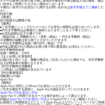
※メール便等のお受け取り時に受領印や署名が不要な配送方法の場合、後払
い決済をご利用いただけない場合がございます。
※後払い決済でのお支払いに関するお問い合わせは
楽天市場までご連絡
くだ
さい。
代金引換
【業者】
佐川急便又は郵便小包
【備考】
●ご注文後にショップからメールにてお支払い総額をお知らせいたします。
●代引き手数料はお客様のご負担になりますことをご了承ください。
●お支払総額は以下の通りです。
（商品代金 ｘ 消費税10％）+ 送料（税込） + 代引き手数料（税込）
※消費税の端数は切り捨てとさせていただきます。
※代引き手数料は全国一律330円（税込）です。
●代金は配達された商品のお受け取り時に配送員にお支払いください。
代引手数料料金表
全国一律料金：330円
【まとめ買い計算規則】
お届け先１件につき、複数の商品をご注文いただいた場合でも、代引手数料
は上記料金表の金額になります。
【代引手数料分消費税】
この料金には消費税が含まれています
【代引業者指定】
宅配便(その他)
Apple Pay
【備考】
Apple Payに対応したiPhoneでお支払いいただけます。
ご注文を確定する直前に、Apple Payの認証を行っていただきます。
Apple Payでのお支払い方法
Apple Payでご利用できるカードは発行会社によって異なります。
詳細は
Apple Payでのお支払い方法
よりAppleのサイトをご確認ください。
お客様のご利用状況などによってApple Payおよびクレジットカードがご利用