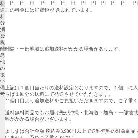
円
円
円
円
円
円
円
円
円
円
円
円
円
料
送
この料金には消費税が 含まれています。
料
分
消
費
税
離
離島・一部地域は追加送料がかかる場合があります。
島
他
の
扱
い
備
上記は１個口当たりの送料設定となりますので、１個口に入
考
らば１回分の送料にて発送させていただきます。
２個口目より追加送料をご負担いただきますので、ご了承く
送料無料商品でもお届け先が沖縄・北海道・離島・一部地域
料がかかる場合がございます。
よしずは合計金額 税込み3,980円以上で送料無料の対象商品
いません。予めご了承ください。