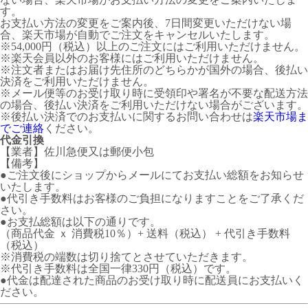
す。
お支払い方法の変更をご案内後、7日間変更いただけない場
合、楽天市場が自動でご注文をキャンセルいたします。
※54,000円（税込）以上のご注文にはご利用いただけません。
※楽天会員以外のお客様にはご利用いただけません。
※注文者またはお届け先住所のどちらかが国外の場合、後払い
決済をご利用いただけません。
※メール便等のお受け取り時に受領印や署名が不要な配送方法
の場合、後払い決済をご利用いただけない場合がございます。
※後払い決済でのお支払いに関するお問い合わせは
楽天市場ま
でご連絡
ください。
代金引換
【業者】佐川急便又は郵便小包
【備考】
●ご注文後にショップからメールにてお支払い総額をお知らせ
いたします。
●代引き手数料はお客様のご負担になりますことをご了承くだ
さい。
●お支払総額は以下の通りです。
（商品代金 ｘ 消費税10％）+ 送料（税込） + 代引き手数料
（税込）
※消費税の端数は切り捨てとさせていただきます。
※代引き手数料は全国一律330円（税込）です。
●代金は配達された商品のお受け取り時に配送員にお支払いく
ださい。