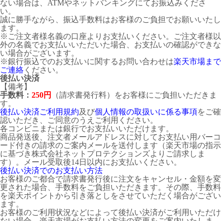
ない場合は、ATMやネットバンキングにてお振込みくださ
い。
誠に勝手ながら、振込手数料はお客様のご負担でお願いいたし
ます。
※ご注文者様名義の口座よりお支払いください。ご注文者様以
外の名義でお支払いいただいた場合、お支払いの確認ができな
い場合がございます。
※銀行振込でのお支払いに関するお問い合わせは
楽天市場まで
ご連絡
ください。
後払い決済
【備考】
手数料：
250円
（請求書発行料）をお客様にご負担いただきま
す。
後払い決済ご利用規約
及び
個人情報の取扱いに係る事項
をご確
認いただき、ご同意のうえご利用ください。
各コンビニまたは銀行でお支払いいただけます。
商品発送後、注文者メールアドレスに対してお支払い用バーコ
ード付きの請求のご案内メールを送付します（楽天市場の指示
に基づき株式会社ネットプロテクションズよりご請求しま
す）。メール受取後14日以内にお支払いください。
後払い決済でのお支払い方法
お客様のご都合で請求書発行後に注文をキャンセル・金額を変
更された場合、手数料をご負担いただきます。その際、手数料
を楽天ポイントから引き落としをさせていただく場合がござい
ます。
お客様のご利用状況などによって後払い決済がご利用いただけ
ない場合、楽天市場がお支払い方法の変更をご案内いたしま