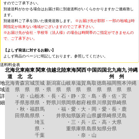
すのでご了承下さい。
別途送料がかかる場合はお届け前に別途送料がいくらかかりますかご連絡致し
ます。
別途送料ご了承を頂いた後発送致します。
※お届け先が郡部・一部の地域は時
間指定が出来ない地域がございますのでご了承下さい。
※お届け先が会社・学校等（法人様）の場合は時間帯のご指定ができませんの
で、ご了承下さい。
【よしず発送に対するお願い】
よしず商品のページに明記しております。参照してください。
送料料金表
北海
北東
南東
関東
信越
北陸
東海
関西
中国
四国
北九
南九
沖縄
道
北
北
州
州
地
北海
青森
宮城
茨城
新潟
富山
岐阜
滋賀
鳥取
徳島
福岡
熊本
沖縄
域
道
県
県
県 ・
県
県
県
県
県
県
県
県
県
詳
・岩
・山
栃木
・長
・石
・静
・京
・島
・香
・佐
・宮
細
手県
形県
県 ・
野県
川県
岡県
都府
根県
川県
賀県
崎県
・秋
・福
群馬
・福
・愛
・大
・岡
・愛
・長
・鹿
田県
島県
県 ・
井県
知県
阪府
山県
媛県
崎県
児島
埼玉
・三
・兵
・広
・高
・大
県
県 ・
重県
庫県
島県
知県
分県
千葉
・奈
・山