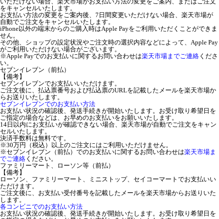
いただけない場合、楽天市場がお支払い方法の変更をご案内、またはご注文
をキャンセルいたします。
お支払い方法の変更をご案内後、7日間変更いただけない場合、楽天市場が
自動でご注文をキャンセルいたします。
iPhone以外の端末からのご購入時はApple Payをご利用いただくことができま
せん。
その他、ショップの設定状況やご注文時の選択内容などによって、Apple Pay
がご利用いただけない場合がございます。
※Apple Payでのお支払いに関するお問い合わせは
楽天市場までご連絡
くださ
い。
セブンイレブン（前払）
【備考】
セブンイレブンでお支払いいただけます。
ご注文後に、払込票番号および払込票のURLを記載したメールを楽天市場か
らお送りいたします。
セブンイレブンでのお支払い方法
お支払い状況の確認後、発送手続きが開始いたします。お受け取り希望日を
ご指定の場合などは、お早めのお支払いをお願いいたします。
14日以内にお支払いが確認できない場合、楽天市場が自動でご注文をキャン
セルいたします。
決済手数料は無料です。
※30万円（税込）以上のご注文にはご利用いただけません。
※セブンイレブン（前払）でのお支払いに関するお問い合わせは
楽天市場ま
でご連絡
ください。
ファミリーマート、ローソン等（前払）
【備考】
ローソン、ファミリーマート、ミニストップ、セイコーマートでお支払いい
ただけます。
ご注文後に、お支払い受付番号を記載したメールを楽天市場からお送りいた
します。
各コンビニでのお支払い方法
お支払い状況の確認後、発送手続きが開始いたします。お受け取り希望日を