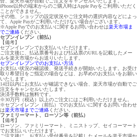
合、楽天市場が自動でご注文をキャンセルいたします。
iPhone以外の端末からのご購入時はApple Payをご利用いただく
ことができません。
その他、ショップの設定状況やご注文時の選択内容などによっ
て、Apple Payがご利用いただけない場合がございます。
※Apple Payでのお支払いに関するお問い合わせは
楽天市場ま
でご連絡
ください。
セブンイレブン（前払）
【備考】
セブンイレブンでお支払いいただけます。
ご注文後に、払込票番号および払込票のURLを記載したメー
ルを楽天市場からお送りいたします。
セブンイレブンでのお支払い方法
お支払い状況の確認後、発送手続きが開始いたします。お受け
取り希望日をご指定の場合などは、お早めのお支払いをお願い
いたします。
14日以内にお支払いが確認できない場合、楽天市場が自動でご
注文をキャンセルいたします。
決済手数料は無料です。
※30万円（税込）以上のご注文にはご利用いただけません。
※セブンイレブン（前払）でのお支払いに関するお問い合わせ
は
楽天市場までご連絡
ください。
ファミリーマート、ローソン等（前払）
【備考】
ローソン、ファミリーマート、ミニストップ、セイコーマート
でお支払いいただけます。
ご注文後に、お支払い受付番号を記載したメールを楽天市場か