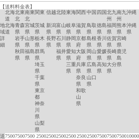
【送料料金表】
北海
北東
南東
関東
信越
北陸
東海
関西
中国
四国
北九
南九
沖縄
道
北
北
州
州
地
北海
青森
宮城
茨城
新潟
富山
岐阜
滋賀
鳥取
徳島
福岡
熊本
沖縄
域
道
県
県
県
県
県
県
県
県
県
県
県
県
詳
岩手
山形
栃木
長野
石川
静岡
京都
島根
香川
佐賀
宮崎
細
県
県
県
県
県
県
府
県
県
県
県
秋田
福島
群馬
福井
愛知
大阪
岡山
愛媛
長崎
鹿児
県
県
県
県
県
府
県
県
県
島
埼玉
三重
兵庫
広島
高知
大分
県
県
県
県
県
県
県
千葉
奈良
山口
県
県
県
東京
和歌
都
山
神奈
県
川
県
山梨
県
送
7500
7500
7500
2500
2500
2500
2500
2500
2500
7500
7500
7500
10000