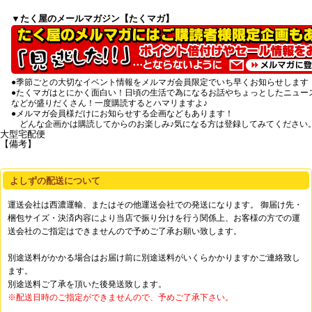
▼たく屋のメールマガジン【たくマガ】
●季節ごとの大切なイベント情報をメルマガ会員限定でいち早くお知らせします
●たくマガはとにかく面白い！日頃の生活で為になるお話やちょっとしたニュー
などが盛りだくさん！一度購読するとハマリますよ♪
●メルマガ会員様だけにお知らせする企画などもあります！
どんな企画かは購読してからのお楽しみ♪気になる方は登録してみてください
大型宅配便
【備考】
よしずの配送について
運送会社は西濃運輸、またはその他運送会社での発送になります。 御届け先・
梱包サイズ・決済内容により当店で振り分けを行う関係上、お客様の方での運
送会社のご指定はできませんので予めご了承お願い致します。
別途送料がかかる場合はお届け前に別途送料がいくらかかりますかご連絡致し
ます。
別途送料ご了承を頂いた後発送致します。
※配送日時のご指定ができませんので、予めご了承下さい。