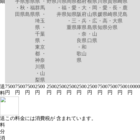
細
手県
形県
県 ・
野県
川県
岡県
都府
根県
川県
賀県
崎県
・秋
・福
群馬
・福
・愛
・大
・岡
・愛
・長
・鹿
田県
島県
県 ・
井県
知県
阪府
山県
媛県
崎県
児島
埼玉
・三
・兵
・広
・高
・大
県
県 ・
重県
庫県
島県
知県
分県
千葉
・奈
・山
県 ・
良県
口県
東京
・和
都 ・
歌山
神奈
県
川県
・山
梨県
送
7500
7500
7500
2500
2500
2500
2500
2500
2500
7500
7500
7500
10000
円
円
円
円
円
円
円
円
円
円
円
円
円
料
送
この料金には消費税が 含まれています。
料
分
消