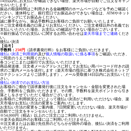
14日以内にお支払いが確認できない場合、楽天市場が自動でご注文をキャン
セルいたします。
振込の取扱時間はご利用される金融機関のホームページなどを予めご確認く
ださい。連休時など、銀行窓口でお振込みができない場合は、ATMやネット
バンキングにてお振込みください。
誠に勝手ながら、振込手数料はお客様のご負担でお願いいたします。
※ご注文者様名義の口座よりお支払いください。ご注文者様以外の名義でお
支払いいただいた場合、お支払いの確認ができない場合がございます。
※銀行振込でのお支払いに関するお問い合わせは
楽天市場までご連絡
くださ
い。
後払い決済
【備考】
手数料：
250円
（請求書発行料）をお客様にご負担いただきます。
後払い決済ご利用規約
及び
個人情報の取扱いに係る事項
をご確認いただき、
ご同意のうえご利用ください。
各コンビニまたは銀行でお支払いいただけます。
商品発送後、注文者メールアドレスに対してお支払い用バーコード付きの請
求のご案内メールを送付します（楽天市場の指示に基づき株式会社ネットプ
ロテクションズよりご請求します）。メール受取後14日以内にお支払いくだ
さい。
後払い決済でのお支払い方法
お客様のご都合で請求書発行後に注文をキャンセル・金額を変更された場
合、手数料をご負担いただきます。その際、手数料を楽天ポイントから引き
落としをさせていただく場合がございます。
お客様のご利用状況などによって後払い決済がご利用いただけない場合、楽
天市場がお支払い方法の変更をご案内いたします。
お支払い方法の変更をご案内後、7日間変更いただけない場合、楽天市場が
自動でご注文をキャンセルいたします。
※54,000円（税込）以上のご注文にはご利用いただけません。
※楽天会員以外のお客様にはご利用いただけません。
※注文者またはお届け先住所のどちらかが国外の場合、後払い決済をご利用
いただけません。