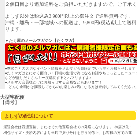
２個口目より追加送料をご負担いただきますので、ご了承く
よしず以外は税込み3,980円以上の御注文で送料無料です。
沖縄・離島・一部地域への配送は、9,800円(税込)以上で送
ります。
▼たく屋のメールマガジン【たくマガ】
●季節ごとの大切なイベント情報をメルマガ会員限定でいち早くお知らせします
●たくマガはとにかく面白い！日頃の生活で為になるお話やちょっとしたニュー
などが盛りだくさん！一度購読するとハマリますよ♪
●メルマガ会員様だけにお知らせする企画などもあります！
どんな企画かは購読してからのお楽しみ♪気になる方は登録してみてください
大型宅配便
【備考】
よしずの配送について
運送会社は西濃運輸、またはその他運送会社での発送になります。 御届け先・
梱包サイズ・決済内容により当店で振り分けを行う関係上、お客様の方での運