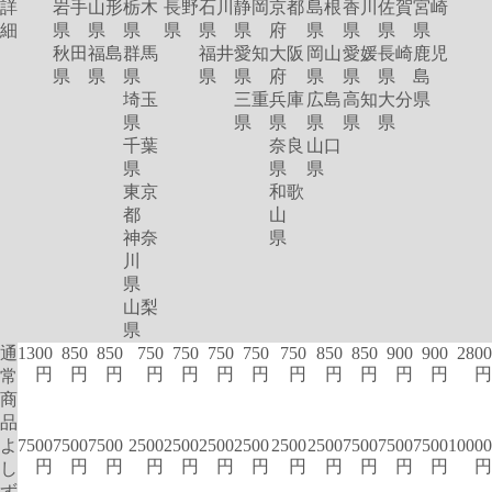
詳
岩手
山形
栃木
長野
石川
静岡
京都
島根
香川
佐賀
宮崎
細
県
県
県
県
県
県
府
県
県
県
県
秋田
福島
群馬
福井
愛知
大阪
岡山
愛媛
長崎
鹿児
県
県
県
県
県
府
県
県
県
島
埼玉
三重
兵庫
広島
高知
大分
県
県
県
県
県
県
県
千葉
奈良
山口
県
県
県
東京
和歌
都
山
神奈
県
川
県
山梨
県
通
1300
850
850
750
750
750
750
750
850
850
900
900
2800
円
円
円
円
円
円
円
円
円
円
円
円
円
常
商
品
よ
7500
7500
7500
2500
2500
2500
2500
2500
2500
7500
7500
7500
10000
円
円
円
円
円
円
円
円
円
円
円
円
円
し
ず