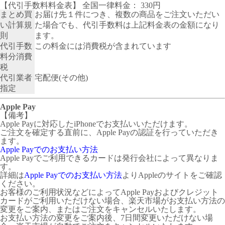
【代引手数料料金表】 全国一律料金： 330円
まとめ買
お届け先１件につき、複数の商品をご注文いただい
い計算規
た場合でも、代引手数料は上記料金表の金額になり
則
ます。
代引手数
この料金には消費税が含まれています
料分消費
税
代引業者
宅配便(その他)
指定
Apple Pay
【備考】
Apple Payに対応したiPhoneでお支払いいただけます。
ご注文を確定する直前に、Apple Payの認証を行っていただき
ます。
Apple Payでのお支払い方法
Apple Payでご利用できるカードは発行会社によって異なりま
す。
詳細は
Apple Payでのお支払い方法
よりAppleのサイトをご確認
ください。
お客様のご利用状況などによってApple Payおよびクレジット
カードがご利用いただけない場合、楽天市場がお支払い方法の
変更をご案内、またはご注文をキャンセルいたします。
お支払い方法の変更をご案内後、7日間変更いただけない場