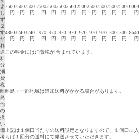
よ
7500
7500
7500
2500
2500
2500
2500
2500
2500
7500
7500
7500
10000
円
円
円
円
円
円
円
円
円
円
円
円
円
し
ず
２
す
4860
3240
3240
970
970
970
970
970
970
970
1300
1300
8640
円
円
円
円
円
円
円
円
円
円
円
円
円
だ
れ
送
この料金には消費税が 含まれています。
料
分
消
費
税
離
離島・一部地域は追加送料がかかる場合があります。
島
他
の
扱
い
備
上記は１個口当たりの送料設定となりますので、１個口に入
考
らば１回分の送料にて発送させていただきます。