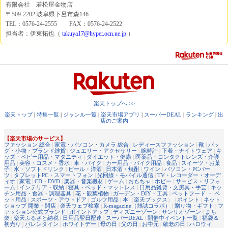
有限会社 若松屋金物店
〒509-2202 岐阜県下呂市森146
TEL：0576-24-2555 FAX：0576-24-2522
担当者：伊東拓也（
takuya17@hyper.ocn.ne.jp
）
楽天トップへ >>
楽天トップ
|
特集一覧
|
ジャンル一覧
|
楽天市場アプリ
|
スーパーDEAL
|
ランキング
|
出
店のご案内
【楽天市場のサービス】
ファッション 総合
|
家電・パソコン・カメラ 総合
|
レディースファッション
|
靴
|
バッ
グ・小物・ブランド雑貨
|
ジュエリー・アクセサリー
|
腕時計
|
下着・ナイトウェア
|
キ
ッズ・ベビー用品・マタニティ
|
ダイエット・健康
|
医薬品・コンタクトレンズ・介護
用品
|
美容・コスメ・香水
|
車・バイク
|
カー用品・バイク用品
|
食品
|
スイーツ・お菓
子
|
水・ソフトドリンク
|
ビール・洋酒
|
日本酒・焼酎
|
ワイン
|
パソコン・PCパー
ツ
|
タブレットPC・スマートフォン
|
光回線・モバイル通信
|
TV・レコーダー・オーデ
ィオ
|
家電
|
CD・DVD
|
楽器・音楽機材
|
ゲーム
|
おもちゃ
|
ホビー
|
サービス・リフォ
ーム
|
インテリア・収納
|
寝具・ベッド・マットレス
|
日用品雑貨・文房具・手芸
|
キッ
チン用品・食器・調理器具
|
花・観葉植物
|
ガーデン・DIY・工具
|
ペットフード ・ ペ
ット用品
|
スポーツ・アウトドア
|
ゴルフ用品
|
本
（
楽天ブックス
） |
ポイント
|
ネット
ショップ 開業・開店
|
楽天ウェブ検索
|
R-magazine（雑誌コラボ）
|
贈り物・ギフト
|
フ
ァッション公式ブランド
|
ポイントアップ
|
ディズニーゾーン
|
サンリオゾーン
|
まち
楽
|
楽天ふるさと納税
|
日用品翌日配達
|
スーパーDEAL
|
開催中イベント一覧
|
福袋＆
初売り
|
バレンタイン
|
ホワイトデー
|
母の日
|
父の日
|
お中元
|
敬老の日
|
ハロウィ