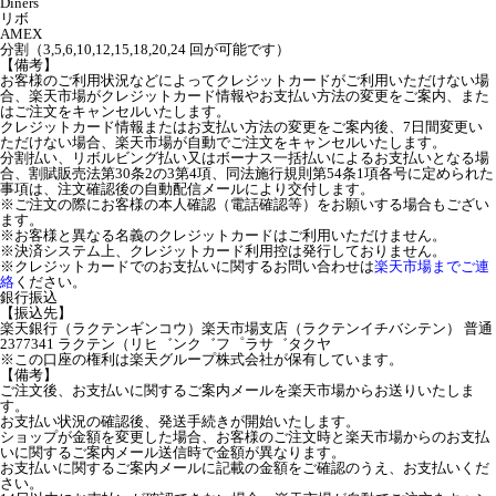
Diners
リボ
AMEX
分割（3,5,6,10,12,15,18,20,24 回が可能です）
【備考】
お客様のご利用状況などによってクレジットカードがご利用いただけない場
合、楽天市場がクレジットカード情報やお支払い方法の変更をご案内、また
はご注文をキャンセルいたします。
クレジットカード情報またはお支払い方法の変更をご案内後、7日間変更い
ただけない場合、楽天市場が自動でご注文をキャンセルいたします。
分割払い、リボルビング払い又はボーナス一括払いによるお支払いとなる場
合、割賦販売法第30条2の3第4項、同法施行規則第54条1項各号に定められた
事項は、注文確認後の自動配信メールにより交付します。
※ご注文の際にお客様の本人確認（電話確認等）をお願いする場合もござい
ます。
※お客様と異なる名義のクレジットカードはご利用いただけません。
※決済システム上、クレジットカード利用控は発行しておりません。
※クレジットカードでのお支払いに関するお問い合わせは
楽天市場までご連
絡
ください。
銀行振込
【振込先】
楽天銀行（ラクテンギンコウ）楽天市場支店（ラクテンイチバシテン） 普通
2377341 ラクテン（リヒ゛ンク゛フ゜ラサ゛タクヤ
※この口座の権利は楽天グループ株式会社が保有しています。
【備考】
ご注文後、お支払いに関するご案内メールを楽天市場からお送りいたしま
す。
お支払い状況の確認後、発送手続きが開始いたします。
ショップが金額を変更した場合、お客様のご注文時と楽天市場からのお支払
いに関するご案内メール送信時で金額が異なります。
お支払いに関するご案内メールに記載の金額をご確認のうえ、お支払いくだ
さい。