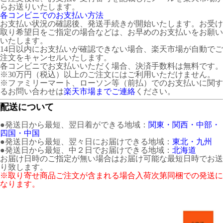
らお送りいたします。
各コンビニでのお支払い方法
お支払い状況の確認後、発送手続きが開始いたします。お受け
取り希望日をご指定の場合などは、お早めのお支払いをお願い
いたします。
14日以内にお支払いが確認できない場合、楽天市場が自動でご
注文をキャンセルいたします。
各コンビニでお支払いいただく場合、決済手数料は無料です。
※30万円（税込）以上のご注文にはご利用いただけません。
※ファミリーマート、ローソン等（前払）でのお支払いに関す
るお問い合わせは
楽天市場までご連絡
ください。
配送について
●発送日から最短、翌日着ができる地域：
関東・関西・中部・
四国・中国
●発送日から最短、翌々日にお届けできる地域：
東北・九州
●発送日から最短、中２日でお届けできる地域：
北海道
お届け日時のご指定が無い場合はお届け可能な最短日時でお送
り致します。
※取り寄せ商品ご注文が含まれる場合入荷次第同梱での発送に
なります。