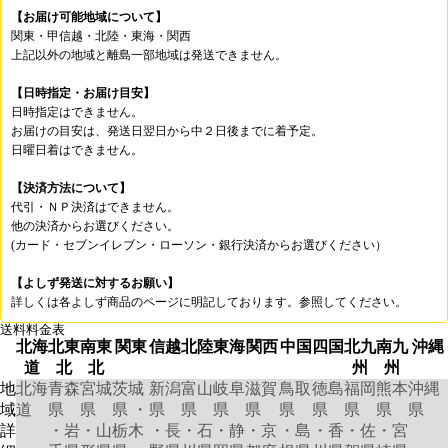
【お届け可能地域について】
関東・甲信越・北陸・東海・関西
上記以外の地域と離島一部地域は発送できません。
【日時指定・お届け目安】
日時指定はできません。
お届けの目安は、発送日翌日から中２日後までに着予定。
日曜日着はできません。
【決済方法について】
代引・ＮＰ決済はできません。
他の決済からお選びください。
(カード・セブンイレブン・ローソン・銀行決済からお選びください）
【よしず発送に対するお願い】
詳しくは各よしず商品のページに明記しております。参照してください。
送料料金表
北海
北東
南東
関東
信越
北陸
東海
関西
中国
四国
北九
南九
沖縄
道
北
北
州
州
地
北海
青森
宮城
茨城
新潟
富山
岐阜
滋賀
鳥取
徳島
福岡
熊本
沖縄
域
道
県
県
県 ・
県
県
県
県
県
県
県
県
県
詳
・岩
・山
栃木
・長
・石
・静
・京
・島
・香
・佐
・宮