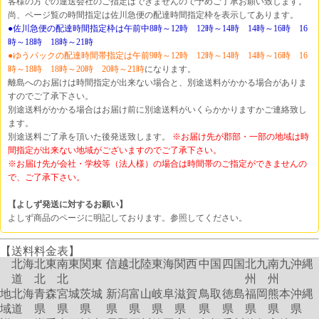
客様の方での運送会社のご指定はできませんので予めご了承お願い致します。
尚、ページ覧の時間指定は佐川急便の配達時間指定枠を表示してあります。
●佐川急便の配達時間指定枠は午前中8時～12時 12時～14時 14時～16時 16
時～18時 18時～21時
●ゆうパックの配達時間帯指定は午前9時～12時 12時～14時 14時～16時 16
時～18時 18時～20時 20時～21時
になります。
離島へのお届けは時間指定が出来ない場合と、別途送料がかかる場合がありま
すのでご了承下さい。
別途送料がかかる場合はお届け前に別途送料がいくらかかりますかご連絡致し
ます。
別途送料ご了承を頂いた後発送致します。
※お届け先が郡部・一部の地域は時
間指定が出来ない地域がございますのでご了承下さい。
※お届け先が会社・学校等（法人様）の場合は時間帯のご指定ができませんの
で、ご了承下さい。
【よしず発送に対するお願い】
よしず商品のページに明記しております。参照してください。
【送料料金表】
北海
北東
南東
関東
信越
北陸
東海
関西
中国
四国
北九
南九
沖縄
道
北
北
州
州
地
北海
青森
宮城
茨城
新潟
富山
岐阜
滋賀
鳥取
徳島
福岡
熊本
沖縄
域
道
県
県
県
県
県
県
県
県
県
県
県
県