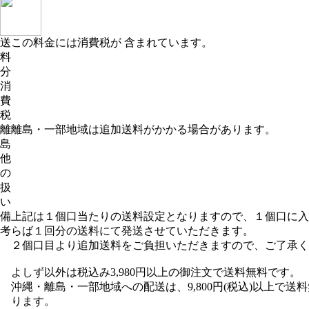
送
この料金には消費税が 含まれています。
料
分
消
費
税
離
離島・一部地域は追加送料がかかる場合があります。
島
他
の
扱
い
備
上記は１個口当たりの送料設定となりますので、１個口に入
考
らば１回分の送料にて発送させていただきます。
２個口目より追加送料をご負担いただきますので、ご了承く
よしず以外は税込み3,980円以上の御注文で送料無料です。
沖縄・離島・一部地域への配送は、9,800円(税込)以上で送
ります。