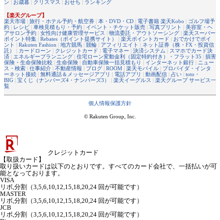
ン
|
お歳暮
|
クリスマス
|
おせち
|
ランキング
【楽天グループ】
楽天市場
|
旅行・ホテル予約・航空券
|
本・DVD・CD
|
電子書籍 楽天Kobo
|
ゴルフ場予
約
|
レシピ
|
車検見積もり・予約
|
イベント・チケット販売
|
写真プリント
|
美容室・ヘ
アサロン予約
|
女性向け健康管理サービス
|
物流委託・アウトソーシング
|
楽天スーパー
ポイント特集
|
Rebates（ポイント提携サイト）
|
楽天ポイントカード
|
おでかけでポイ
ント
|
Rakuten Fashion
|
地方競馬
|
競輪
|
アフィリエイト
|
ネット証券（株・FX・投資信
託）
|
カードローン
|
クレジットカード
|
電子マネー
|
決済システム
|
スマホでカード決
済
|
エネルギープランニング
|
住宅ローン変動金利（固定特約付き）・フラット35
|
損害
保険・生命保険比較
|
生命保険
|
自動車保険一括見積もり
|
インターネット銀行
|
ニュー
ス・検索
|
仕事紹介
|
不動産情報
|
ブログ
|
ROOM
|
楽天モバイル
|
プロバイダ・インタ
ーネット接続
|
無料通話＆メッセージアプリ
|
電話アプリ
|
動画配信
|
占い
|
toto・
BIG
|
宝くじ（ナンバーズ4・ナンバーズ3）
|
楽天イーグルス
|
楽天グループ サービス一
覧
個人情報保護方針
© Rakuten Group, Inc.
クレジットカード
【取扱カード】
取り扱いカードは以下のとおりです。すべてのカード会社で、一括払いが可
能となっております。
VISA
リボ,分割（3,5,6,10,12,15,18,20,24 回が可能です）
MASTER
リボ,分割（3,5,6,10,12,15,18,20,24 回が可能です）
JCB
リボ,分割（3,5,6,10,12,15,18,20,24 回が可能です）