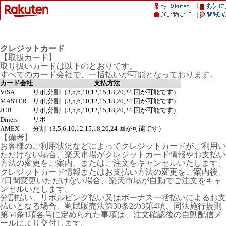
クレジットカード
【取扱カード】
取り扱いカードは以下のとおりです。
すべてのカード会社で、一括払いが可能となっております。
カード会社
支払方法
VISA
リボ,分割（3,5,6,10,12,15,18,20,24 回が可能です）
MASTER
リボ,分割（3,5,6,10,12,15,18,20,24 回が可能です）
JCB
リボ,分割（3,5,6,10,12,15,18,20,24 回が可能です）
Diners
リボ
AMEX
分割（3,5,6,10,12,15,18,20,24 回が可能です）
【備考】
お客様のご利用状況などによってクレジットカードがご利用い
ただけない場合、楽天市場がクレジットカード情報やお支払い
方法の変更をご案内、またはご注文をキャンセルいたします。
クレジットカード情報またはお支払い方法の変更をご案内後、
7日間変更いただけない場合、楽天市場が自動でご注文をキャ
ンセルいたします。
分割払い、リボルビング払い又はボーナス一括払いによるお支
払いとなる場合、割賦販売法第30条2の3第4項、同法施行規則
第54条1項各号に定められた事項は、注文確認後の自動配信メ
ールにより交付します。