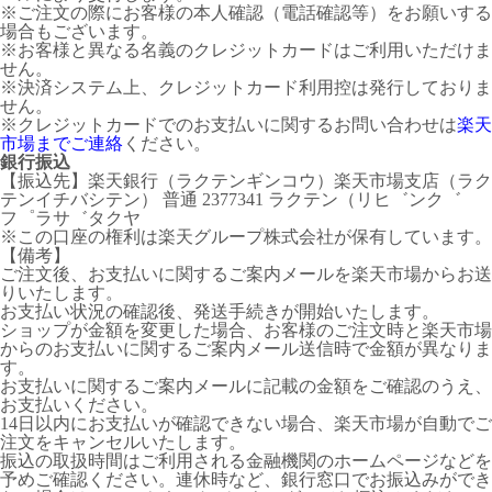
※ご注文の際にお客様の本人確認（電話確認等）をお願いする
場合もございます。
※お客様と異なる名義のクレジットカードはご利用いただけま
せん。
※決済システム上、クレジットカード利用控は発行しておりま
せん。
※クレジットカードでのお支払いに関するお問い合わせは
楽天
市場までご連絡
ください。
銀行振込
【振込先】楽天銀行（ラクテンギンコウ）楽天市場支店（ラク
テンイチバシテン） 普通 2377341 ラクテン（リヒ゛ンク゛
フ゜ラサ゛タクヤ
※この口座の権利は楽天グループ株式会社が保有しています。
【備考】
ご注文後、お支払いに関するご案内メールを楽天市場からお送
りいたします。
お支払い状況の確認後、発送手続きが開始いたします。
ショップが金額を変更した場合、お客様のご注文時と楽天市場
からのお支払いに関するご案内メール送信時で金額が異なりま
す。
お支払いに関するご案内メールに記載の金額をご確認のうえ、
お支払いください。
14日以内にお支払いが確認できない場合、楽天市場が自動でご
注文をキャンセルいたします。
振込の取扱時間はご利用される金融機関のホームページなどを
予めご確認ください。連休時など、銀行窓口でお振込みができ