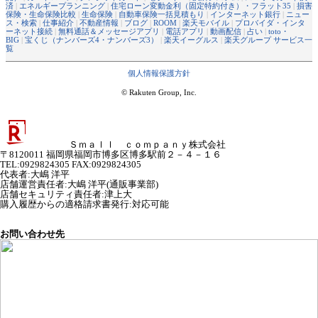
済
|
エネルギープランニング
|
住宅ローン変動金利（固定特約付き）・フラット35
|
損害
保険・生命保険比較
|
生命保険
|
自動車保険一括見積もり
|
インターネット銀行
|
ニュー
ス・検索
|
仕事紹介
|
不動産情報
|
ブログ
|
ROOM
|
楽天モバイル
|
プロバイダ・インタ
ーネット接続
|
無料通話＆メッセージアプリ
|
電話アプリ
|
動画配信
|
占い
|
toto・
BIG
|
宝くじ（ナンバーズ4・ナンバーズ3）
|
楽天イーグルス
|
楽天グループ サービス一
覧
個人情報保護方針
© Rakuten Group, Inc.
Ｓｍａｌｌ ｃｏｍｐａｎｙ株式会社
〒8120011 福岡県福岡市博多区博多駅前２－４－１６
TEL:0929824305 FAX:0929824305
代表者
:
大嶋 洋平
店舗運営責任者
:
大嶋 洋平(通販事業部)
店舗セキュリティ責任者
:
津上大
購入履歴からの適格請求書発行:対応可能
お問い合わせ先