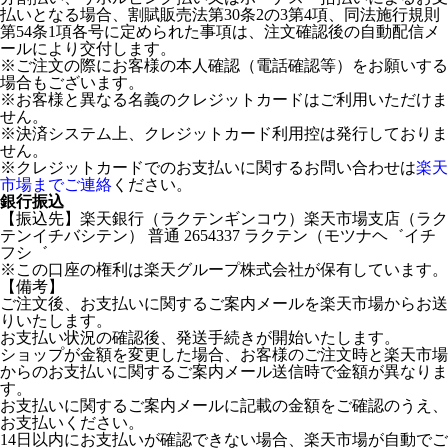
払いとなる場合、割賦販売法第30条2の3第4項、同法施行規則
第54条1項各号に定められた事項は、注文確認後の自動配信メ
ールにより交付します。
※ご注文の際にお客様の本人確認（電話確認等）をお願いする
場合もございます。
※お客様と異なる名義のクレジットカードはご利用いただけま
せん。
※決済システム上、クレジットカード利用控は発行しておりま
せん。
※クレジットカードでのお支払いに関するお問い合わせは
楽天
市場までご連絡
ください。
銀行振込
【振込先】楽天銀行（ラクテンギンコウ）楽天市場支店（ラク
テンイチバシテン） 普通 2654337 ラクテン（モツナヘ゛イチ
フシ゛
※この口座の権利は楽天グループ株式会社が保有しています。
【備考】
ご注文後、お支払いに関するご案内メールを楽天市場からお送
りいたします。
お支払い状況の確認後、発送手続きが開始いたします。
ショップが金額を変更した場合、お客様のご注文時と楽天市場
からのお支払いに関するご案内メール送信時で金額が異なりま
す。
お支払いに関するご案内メールに記載の金額をご確認のうえ、
お支払いください。
14日以内にお支払いが確認できない場合、楽天市場が自動でご