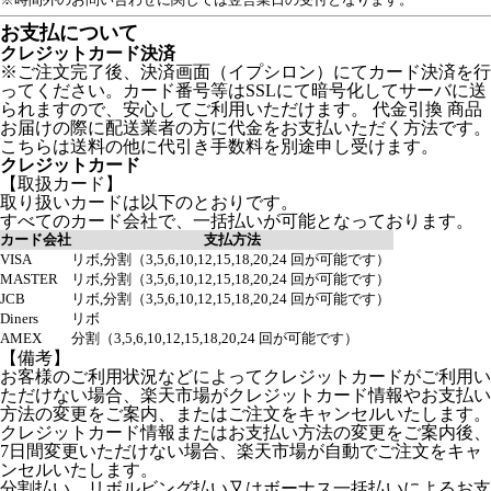
お支払について
クレジットカード決済
※ご注文完了後、決済画面（イプシロン）にてカード決済を行
ってください。カード番号等はSSLにて暗号化してサーバに送
られますので、安心してご利用いただけます。 代金引換 商品
お届けの際に配送業者の方に代金をお支払いただく方法です。
こちらは送料の他に代引き手数料を別途申し受けます。
クレジットカード
【取扱カード】
取り扱いカードは以下のとおりです。
すべてのカード会社で、一括払いが可能となっております。
カード会社
支払方法
VISA
リボ,分割（3,5,6,10,12,15,18,20,24 回が可能です）
MASTER
リボ,分割（3,5,6,10,12,15,18,20,24 回が可能です）
JCB
リボ,分割（3,5,6,10,12,15,18,20,24 回が可能です）
Diners
リボ
AMEX
分割（3,5,6,10,12,15,18,20,24 回が可能です）
【備考】
お客様のご利用状況などによってクレジットカードがご利用い
ただけない場合、楽天市場がクレジットカード情報やお支払い
方法の変更をご案内、またはご注文をキャンセルいたします。
クレジットカード情報またはお支払い方法の変更をご案内後、
7日間変更いただけない場合、楽天市場が自動でご注文をキャ
ンセルいたします。
分割払い、リボルビング払い又はボーナス一括払いによるお支