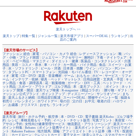
楽天トップへ >>
楽天トップ
|
特集一覧
|
ジャンル一覧
|
楽天市場アプリ
|
スーパーDEAL
|
ランキング
|
出
店のご案内
【楽天市場のサービス】
ファッション 総合
|
家電・パソコン・カメラ 総合
|
レディースファッション
|
靴
|
バッ
グ・小物・ブランド雑貨
|
ジュエリー・アクセサリー
|
腕時計
|
下着・ナイトウェア
|
キ
ッズ・ベビー用品・マタニティ
|
ダイエット・健康
|
医薬品・コンタクトレンズ・介護
用品
|
美容・コスメ・香水
|
車・バイク
|
カー用品・バイク用品
|
食品
|
スイーツ・お菓
子
|
水・ソフトドリンク
|
ビール・洋酒
|
日本酒・焼酎
|
ワイン
|
パソコン・PCパー
ツ
|
タブレットPC・スマートフォン
|
光回線・モバイル通信
|
TV・レコーダー・オーデ
ィオ
|
家電
|
CD・DVD
|
楽器・音楽機材
|
ゲーム
|
おもちゃ
|
ホビー
|
サービス・リフォ
ーム
|
インテリア・収納
|
寝具・ベッド・マットレス
|
日用品雑貨・文房具・手芸
|
キッ
チン用品・食器・調理器具
|
花・観葉植物
|
ガーデン・DIY・工具
|
ペットフード ・ ペ
ット用品
|
スポーツ・アウトドア
|
ゴルフ用品
|
本
（
楽天ブックス
） |
ポイント
|
ネット
ショップ 開業・開店
|
楽天ウェブ検索
|
R-magazine（雑誌コラボ）
|
贈り物・ギフト
|
フ
ァッション公式ブランド
|
ポイントアップ
|
ディズニーゾーン
|
サンリオゾーン
|
まち
楽
|
楽天ふるさと納税
|
日用品翌日配達
|
スーパーDEAL
|
開催中イベント一覧
|
福袋＆
初売り
|
バレンタイン
|
ホワイトデー
|
母の日
|
父の日
|
お中元
|
敬老の日
|
ハロウィ
ン
|
お歳暮
|
クリスマス
|
おせち
|
ランキング
【楽天グループ】
楽天市場
|
旅行・ホテル予約・航空券
|
本・DVD・CD
|
電子書籍 楽天Kobo
|
ゴルフ場予
約
|
レシピ
|
車検見積もり・予約
|
イベント・チケット販売
|
写真プリント
|
美容室・ヘ
アサロン予約
|
女性向け健康管理サービス
|
物流委託・アウトソーシング
|
楽天スーパー
ポイント特集
|
Rebates（ポイント提携サイト）
|
楽天ポイントカード
|
おでかけでポイ
ント
|
Rakuten Fashion
|
地方競馬
|
競輪
|
アフィリエイト
|
ネット証券（株・FX・投資信
託）
|
カードローン
|
クレジットカード
|
電子マネー
|
決済システム
|
スマホでカード決