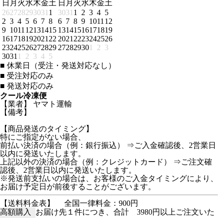
日
月
火
水
木
金
土
日
月
火
水
木
金
土
26
27
28
29
30
31
1
30
31
1
2
3
4
5
2
3
4
5
6
7
8
6
7
8
9
10
11
12
9
10
11
12
13
14
15
13
14
15
16
17
18
19
16
17
18
19
20
21
22
20
21
22
23
24
25
26
23
24
25
26
27
28
29
27
28
29
30
1
2
3
30
31
1
2
3
4
5
■
休業日（受注・発送対応なし）
■
受注対応のみ
■
発送対応のみ
クール冷凍便
【業者】 ヤマト運輸
【備考】
【商品発送のタイミング】
特にご指定がない場合、
前払い決済の場合（例：銀行振込） ⇒ご入金確認後、2営業日
以内に発送いたします。
上記以外の決済の場合（例：クレジットカード） ⇒ご注文確
認後、2営業日以内に発送いたします。
※発送前支払いの場合は、お客様のご入金タイミングにより、
お届け予定日が前後することがございます。
【送料料金表】
全国一律料金：900円
高額購入
お届け先１件につき、合計 3980円以上ご注文いた