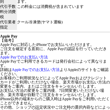
則
ます。
代引手数
この料金には消費税が含まれています
料分消費
税
代引業者
クール冷凍便(ヤマト運輸)
指定
Apple Pay
【備考】
Apple Payに対応したiPhoneでお支払いいただけます。
ご注文を確定する直前に、Apple Payの認証を行っていただき
ます。
Apple Payでのお支払い方法
Apple Payでご利用できるカードは発行会社によって異なりま
す。
詳細は
Apple Payでのお支払い方法
よりAppleのサイトをご確認
ください。
お客様のご利用状況などによってApple Payおよびクレジット
カードがご利用いただけない場合、楽天市場がお支払い方法の
変更をご案内、またはご注文をキャンセルいたします。
お支払い方法の変更をご案内後、7日間変更いただけない場
合、楽天市場が自動でご注文をキャンセルいたします。
iPhone以外の端末からのご購入時はApple Payをご利用いただく
ことができません。
その他、ショップの設定状況やご注文時の選択内容などによっ