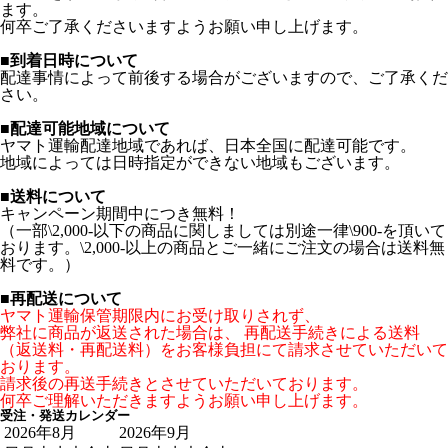
ます。
何卒ご了承くださいますようお願い申し上げます。
■到着日時について
配達事情によって前後する場合がございますので、ご了承くだ
さい。
■配達可能地域について
ヤマト運輸配達地域であれば、日本全国に配達可能です。
地域によっては日時指定ができない地域もございます。
■送料について
キャンペーン期間中につき無料！
（一部\2,000-以下の商品に関しましては別途一律\900-を頂いて
おります。\2,000-以上の商品とご一緒にご注文の場合は送料無
料です。）
■再配送について
ヤマト運輸保管期限内にお受け取りされず、
弊社に商品が返送された場合は、 再配送手続きによる送料
（返送料・再配送料）をお客様負担にて請求させていただいて
おります。
請求後の再送手続きとさせていただいております。
何卒ご理解いただきますようお願い申し上げます。
受注・発送カレンダー
2026年8月
2026年9月