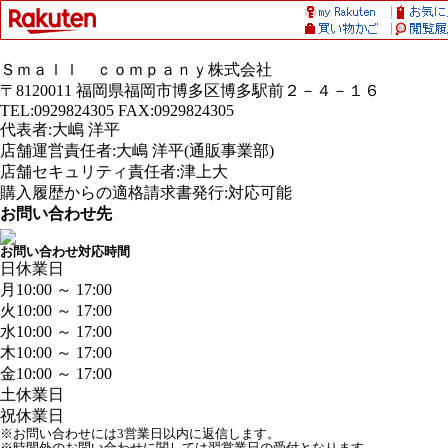
Ｓｍａｌｌ ｃｏｍｐａｎｙ株式会社
〒8120011 福岡県福岡市博多区博多駅前２－４－１６
TEL:0929824305 FAX:0929824305
代表者:大嶋 洋平
店舗運営責任者:大嶋 洋平(通販事業部)
店舗セキュリティ責任者:津上大
購入履歴からの適格請求書発行:対応可能
お問い合わせ先
お問い合わせ対応時間
日
休業日
月
10:00 ～ 17:00
火
10:00 ～ 17:00
水
10:00 ～ 17:00
木
10:00 ～ 17:00
金
10:00 ～ 17:00
土
休業日
祝
休業日
※お問い合わせには3営業日以内に返信します。
※時間外のお問い合わせに関しては翌営業日の受付となります。