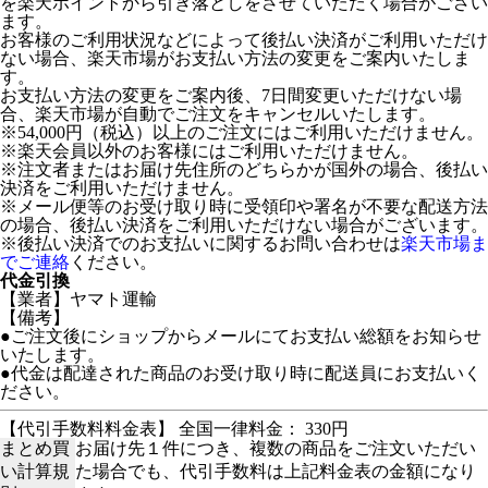
を楽天ポイントから引き落としをさせていただく場合がござい
ます。
お客様のご利用状況などによって後払い決済がご利用いただけ
ない場合、楽天市場がお支払い方法の変更をご案内いたしま
す。
お支払い方法の変更をご案内後、7日間変更いただけない場
合、楽天市場が自動でご注文をキャンセルいたします。
※54,000円（税込）以上のご注文にはご利用いただけません。
※楽天会員以外のお客様にはご利用いただけません。
※注文者またはお届け先住所のどちらかが国外の場合、後払い
決済をご利用いただけません。
※メール便等のお受け取り時に受領印や署名が不要な配送方法
の場合、後払い決済をご利用いただけない場合がございます。
※後払い決済でのお支払いに関するお問い合わせは
楽天市場ま
でご連絡
ください。
代金引換
【業者】ヤマト運輸
【備考】
●ご注文後にショップからメールにてお支払い総額をお知らせ
いたします。
●代金は配達された商品のお受け取り時に配送員にお支払いく
ださい。
【代引手数料料金表】 全国一律料金： 330円
まとめ買
お届け先１件につき、複数の商品をご注文いただい
い計算規
た場合でも、代引手数料は上記料金表の金額になり