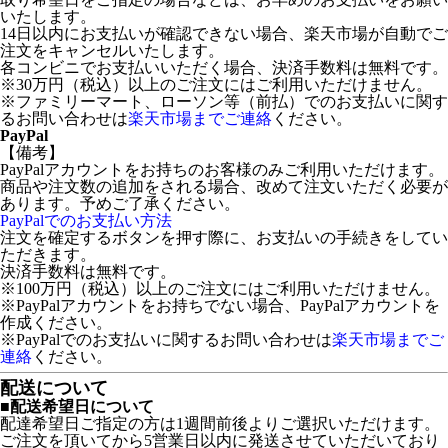
いたします。
14日以内にお支払いが確認できない場合、楽天市場が自動でご
注文をキャンセルいたします。
各コンビニでお支払いいただく場合、決済手数料は無料です。
※30万円（税込）以上のご注文にはご利用いただけません。
※ファミリーマート、ローソン等（前払）でのお支払いに関す
るお問い合わせは
楽天市場までご連絡
ください。
PayPal
【備考】
PayPalアカウントをお持ちのお客様のみご利用いただけます。
商品や注文数の追加をされる場合、改めて注文いただく必要が
あります。予めご了承ください。
PayPalでのお支払い方法
注文を確定するボタンを押す際に、お支払いの手続きをしてい
ただきます。
決済手数料は無料です。
※100万円（税込）以上のご注文にはご利用いただけません。
※PayPalアカウントをお持ちでない場合、PayPalアカウントを
作成ください。
※PayPalでのお支払いに関するお問い合わせは
楽天市場までご
連絡
ください。
配送について
■配送希望日について
配達希望日ご指定の方は1週間前後よりご選択いただけます。
ご注文を頂いてから5営業日以内に発送させていただいており