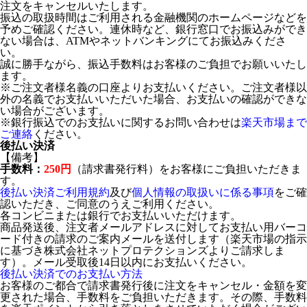
注文をキャンセルいたします。
振込の取扱時間はご利用される金融機関のホームページなどを
予めご確認ください。連休時など、銀行窓口でお振込みができ
ない場合は、ATMやネットバンキングにてお振込みくださ
い。
誠に勝手ながら、振込手数料はお客様のご負担でお願いいたし
ます。
※ご注文者様名義の口座よりお支払いください。ご注文者様以
外の名義でお支払いいただいた場合、お支払いの確認ができな
い場合がございます。
※銀行振込でのお支払いに関するお問い合わせは
楽天市場まで
ご連絡
ください。
後払い決済
【備考】
手数料：
250円
（請求書発行料）をお客様にご負担いただきま
す。
後払い決済ご利用規約
及び
個人情報の取扱いに係る事項
をご確
認いただき、ご同意のうえご利用ください。
各コンビニまたは銀行でお支払いいただけます。
商品発送後、注文者メールアドレスに対してお支払い用バーコ
ード付きの請求のご案内メールを送付します（楽天市場の指示
に基づき株式会社ネットプロテクションズよりご請求しま
す）。メール受取後14日以内にお支払いください。
後払い決済でのお支払い方法
お客様のご都合で請求書発行後に注文をキャンセル・金額を変
更された場合、手数料をご負担いただきます。その際、手数料