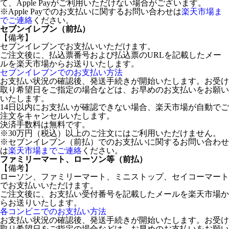
て、Apple Payがご利用いただけない場合がございます。
※Apple Payでのお支払いに関するお問い合わせは
楽天市場ま
でご連絡
ください。
セブンイレブン（前払）
【備考】
セブンイレブンでお支払いいただけます。
ご注文後に、払込票番号および払込票のURLを記載したメー
ルを楽天市場からお送りいたします。
セブンイレブンでのお支払い方法
お支払い状況の確認後、発送手続きが開始いたします。お受け
取り希望日をご指定の場合などは、お早めのお支払いをお願い
いたします。
14日以内にお支払いが確認できない場合、楽天市場が自動でご
注文をキャンセルいたします。
決済手数料は無料です。
※30万円（税込）以上のご注文にはご利用いただけません。
※セブンイレブン（前払）でのお支払いに関するお問い合わせ
は
楽天市場までご連絡
ください。
ファミリーマート、ローソン等（前払）
【備考】
ローソン、ファミリーマート、ミニストップ、セイコーマート
でお支払いいただけます。
ご注文後に、お支払い受付番号を記載したメールを楽天市場か
らお送りいたします。
各コンビニでのお支払い方法
お支払い状況の確認後、発送手続きが開始いたします。お受け
取り希望日をご指定の場合などは、お早めのお支払いをお願い