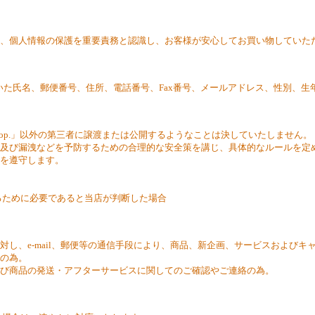
op.では、個人情報の保護を重要責務と認識し、お客様が安心してお買い物して
いただいた氏名、郵便番号、住所、電話番号、Fax番号、メールアドレス、性別
Shop.」以外の第三者に譲渡または公開するようなことは決していたしません。
ん及び漏洩などを予防するための合理的な安全策を講じ、具体的なルールを定
ンを遵守します。
るために必要であると当店が判断した場合
対し、e-mail、郵便等の通信手段により、商品、新企画、サービスおよび
認の為。
及び商品の発送・アフターサービスに関してのご確認やご連絡の為。