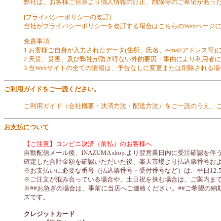
弊社は、お客様ご自身より個人情報の訂正、削除等のご希望があっ
[プライバシーポリシーの改訂]
当社がプライバシーポリシーを改訂する場合はこちらのWebページ
免責事項
1.お客様ご自身が入力されたデータ(住所、氏名、e-mailアドレ
2.天災、災害、及び弊社が防ぎ得ない外的要因・事由により利用者
3.当Webサイトの全ての情報は、予告なしに変更または削除される
ご利用ガイドをご一読ください。
ご利用ガイド（会社概要・決済方法・配送方法）をご一読のうえ、
お支払について
【ご注意】コンビニ決済（前払）のお客様へ
自動配信メール後、INAZUMA shop.より翌営業日内に受注確認
確定した合計金額を確認いただいた後、楽天市場より払込票番号およ
※お支払いに必要な番号（払込票番号・受付番号など）は、平日12:
※ご注文が混み合っている場合や、土日祝を挟む場合は、ご案内ま
※##お急ぎの場合は、事前に当店へご連絡ください。##ご希望の
ズです。
クレジットカード