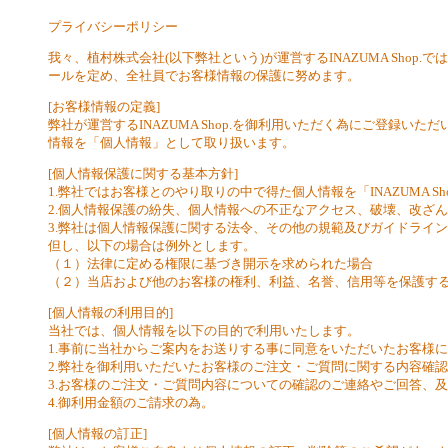
プライバシーポリシー
我々、植村株式会社(以下弊社という)が運営するINAZUMA Sh
ールを定め、全社員でお客様情報の保護に努めます。
[お客様情報の定義]
弊社が運営するINAZUMA Shop.を御利用いただく為にご登録
情報を「個人情報」として取り扱います。
[個人情報保護に関する基本方針]
1.弊社ではお客様とのやり取りの中で得た個人情報を「INAZUMA 
2.個人情報保護の紛失、個人情報への不正なアクセス、破壊、改ざ
3.弊社は個人情報保護に関する法令、その他の規範及びガイドライ
但し、以下の場合は例外とします。
（１）法律に定める権限に基づき開示を求められた場合
（２）当店および他のお客様の権利、利益、名誉、信用等を保護す
[個人情報の利用目的]
当社では、個人情報を以下の目的で利用いたします。
1.事前に当社からご案内をお送りする事に同意をいただいたお客様に
2.弊社を御利用いただいたお客様のご注文・ご質問に関する内容確
3.お客様のご注文・ご質問内容についての確認のご連絡やご回答、
4.御利用金額のご請求の為。
[個人情報の訂正]