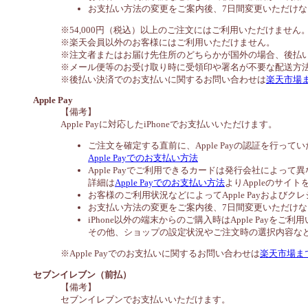
お支払い方法の変更をご案内後、7日間変更いただけ
※54,000円（税込）以上のご注文にはご利用いただけません
※楽天会員以外のお客様にはご利用いただけません。
※注文者またはお届け先住所のどちらかが国外の場合、後払
※メール便等のお受け取り時に受領印や署名が不要な配送方
※後払い決済でのお支払いに関するお問い合わせは
楽天市場
Apple Pay
【備考】
Apple Payに対応したiPhoneでお支払いいただけます。
ご注文を確定する直前に、Apple Payの認証を行って
Apple Payでのお支払い方法
Apple Payでご利用できるカードは発行会社によって
詳細は
Apple Payでのお支払い方法
よりAppleのサイ
お客様のご利用状況などによってApple Payおよ
お支払い方法の変更をご案内後、7日間変更いただけ
iPhone以外の端末からのご購入時はApple Payを
その他、ショップの設定状況やご注文時の選択内容などに
※Apple Payでのお支払いに関するお問い合わせは
楽天市場ま
セブンイレブン（前払）
【備考】
セブンイレブンでお支払いいただけます。