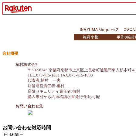
会社概要
植村株式会社
〒602-8246 京都府京都市上京区上長者町通黒門東入杉本町
TEL:075-415-1001 FAX:075-415-1003
代表者:植村 一夫
店舗運営責任者:植村
店舗セキュリティ責任者:植村
購入履歴からの適格請求書発行:対応可能
お問い合わせ先
お問い合わせ対応時間
日
休業日