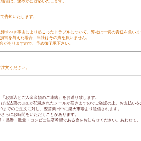
た場合は、速やかに対応いたします。
にて告知いたします。
ス等)に帰すべき事由により起こったトラブルについて、弊社は一切の責任を負い
に損害を与えた場合、当社はその責を負いません。
場合がありますので、予め御了承下さい。
ご注文ください。
を伴う「お振込とご入金金額のご連絡」をお送り致します。
び払込票のURLが記載されたメールが届きますのでご確認の上、お支払いを
59までのご注文に対し、翌営業日中に楽天市場より送信されます。
でさらにお時間をいただくことがあります。
納期・品番・数量・コンビニ決済希望である旨をお知らせください。あわせて