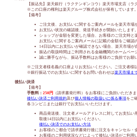
【振込先】楽天銀行（ラクテンギンコウ）楽天市場支店（ラクテン
※この口座の権利は楽天グループ株式会社が保有しています
【備考】
ご注文後、お支払いに関するご案内メールを楽天市場
お支払い状況の確認後、発送手続きが開始いたします
ショップが金額を変更した場合、お客様のご注文時と
お支払いに関するご案内メールに記載の金額をご確認
14日以内にお支払いが確認できない場合、楽天市場が
振込の取扱時間はご利用される金融機関のホームペー
誠に勝手ながら、振込手数料はお客様のご負担でお願
※ご注文者様名義の口座よりお支払いください。ご注文者様
※銀行振込でのお支払いに関するお問い合わせは
楽天市場ま
後払い決済
【備考】
手数料：
250円
（請求書発行料）をお客様にご負担いただきま
後払い決済ご利用規約
及び
個人情報の取扱いに係る事項
をご
各コンビニまたは銀行でお支払いいただけます。
商品発送後、注文者メールアドレスに対してお支払い
取後14日以内にお支払いください。
後払い決済でのお支払い方法
お客様のご都合で請求書発行後に注文をキャンセル・
お客様のご利用状況などによって後払い決済がご利用