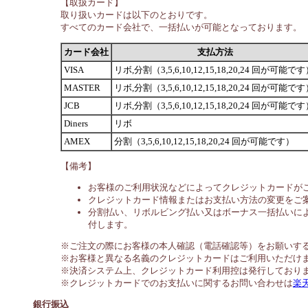
【取扱カード】
取り扱いカードは以下のとおりです。
すべてのカード会社で、一括払いが可能となっております。
カード会社
支払方法
VISA
リボ,分割（3,5,6,10,12,15,18,20,24 回が可能で
MASTER
リボ,分割（3,5,6,10,12,15,18,20,24 回が可能で
JCB
リボ,分割（3,5,6,10,12,15,18,20,24 回が可能で
Diners
リボ
AMEX
分割（3,5,6,10,12,15,18,20,24 回が可能です）
【備考】
お客様のご利用状況などによってクレジットカードが
クレジットカード情報またはお支払い方法の変更をご
分割払い、リボルビング払い又はボーナス一括払いによ
付します。
※ご注文の際にお客様の本人確認（電話確認等）をお願いす
※お客様と異なる名義のクレジットカードはご利用いただけ
※決済システム上、クレジットカード利用控は発行しており
※クレジットカードでのお支払いに関するお問い合わせは
楽
銀行振込