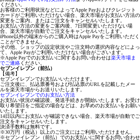
ください。
お客様のご利用状況などによってApple Payおよびクレジット
カードがご利用いただけない場合、楽天市場がお支払い方法の
変更をご案内、またはご注文をキャンセルいたします。
お支払い方法の変更をご案内後、7日間変更いただけない場
合、楽天市場が自動でご注文をキャンセルいたします。
iPhone以外の端末からのご購入時はApple Payをご利用いただく
ことができません。
その他、ショップの設定状況やご注文時の選択内容などによっ
て、Apple Payがご利用いただけない場合がございます。
※Apple Payでのお支払いに関するお問い合わせは
楽天市場ま
でご連絡
ください。
セブンイレブン（前払）
【備考】
セブンイレブンでお支払いいただけます。
ご注文後に、払込票番号および払込票のURLを記載したメー
ルを楽天市場からお送りいたします。
セブンイレブンでのお支払い方法
お支払い状況の確認後、発送手続きが開始いたします。お受け
取り希望日をご指定の場合などは、お早めのお支払いをお願い
いたします。
14日以内にお支払いが確認できない場合、楽天市場が自動でご
注文をキャンセルいたします。
決済手数料は無料です。
※30万円（税込）以上のご注文にはご利用いただけません。
※セブンイレブン（前払）でのお支払いに関するお問い合わせ