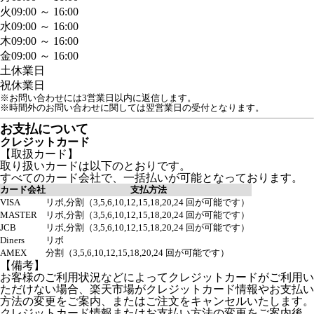
火
09:00 ～ 16:00
水
09:00 ～ 16:00
木
09:00 ～ 16:00
金
09:00 ～ 16:00
土
休業日
祝
休業日
※お問い合わせには3営業日以内に返信します。
※時間外のお問い合わせに関しては翌営業日の受付となります。
お支払について
クレジットカード
【取扱カード】
取り扱いカードは以下のとおりです。
すべてのカード会社で、一括払いが可能となっております。
カード会社
支払方法
VISA
リボ,分割（3,5,6,10,12,15,18,20,24 回が可能です）
MASTER
リボ,分割（3,5,6,10,12,15,18,20,24 回が可能です）
JCB
リボ,分割（3,5,6,10,12,15,18,20,24 回が可能です）
Diners
リボ
AMEX
分割（3,5,6,10,12,15,18,20,24 回が可能です）
【備考】
お客様のご利用状況などによってクレジットカードがご利用い
ただけない場合、楽天市場がクレジットカード情報やお支払い
方法の変更をご案内、またはご注文をキャンセルいたします。
クレジットカード情報またはお支払い方法の変更をご案内後、