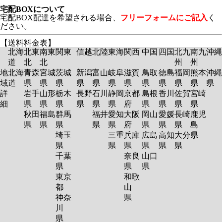
宅配BOXについて
宅配BOX配達を希望される場合、
フリーフォームにご記入
く
ださい。
【送料料金表】
北海
北東
南東
関東
信越
北陸
東海
関西
中国
四国
北九
南九
沖縄
道
北
北
州
州
地
北海
青森
宮城
茨城
新潟
富山
岐阜
滋賀
鳥取
徳島
福岡
熊本
沖縄
域
道
県
県
県
県
県
県
県
県
県
県
県
県
詳
岩手
山形
栃木
長野
石川
静岡
京都
島根
香川
佐賀
宮崎
細
県
県
県
県
県
県
府
県
県
県
県
秋田
福島
群馬
福井
愛知
大阪
岡山
愛媛
長崎
鹿児
県
県
県
県
県
府
県
県
県
島
埼玉
三重
兵庫
広島
高知
大分
県
県
県
県
県
県
県
千葉
奈良
山口
県
県
県
東京
和歌
都
山
神奈
県
川
県