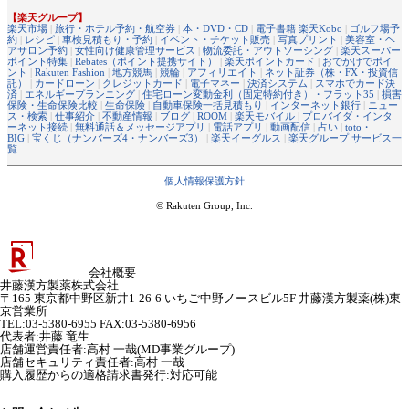
【楽天グループ】
楽天市場
|
旅行・ホテル予約・航空券
|
本・DVD・CD
|
電子書籍 楽天Kobo
|
ゴルフ場予
約
|
レシピ
|
車検見積もり・予約
|
イベント・チケット販売
|
写真プリント
|
美容室・ヘ
アサロン予約
|
女性向け健康管理サービス
|
物流委託・アウトソーシング
|
楽天スーパー
ポイント特集
|
Rebates（ポイント提携サイト）
|
楽天ポイントカード
|
おでかけでポイ
ント
|
Rakuten Fashion
|
地方競馬
|
競輪
|
アフィリエイト
|
ネット証券（株・FX・投資信
託）
|
カードローン
|
クレジットカード
|
電子マネー
|
決済システム
|
スマホでカード決
済
|
エネルギープランニング
|
住宅ローン変動金利（固定特約付き）・フラット35
|
損害
保険・生命保険比較
|
生命保険
|
自動車保険一括見積もり
|
インターネット銀行
|
ニュー
ス・検索
|
仕事紹介
|
不動産情報
|
ブログ
|
ROOM
|
楽天モバイル
|
プロバイダ・インタ
ーネット接続
|
無料通話＆メッセージアプリ
|
電話アプリ
|
動画配信
|
占い
|
toto・
BIG
|
宝くじ（ナンバーズ4・ナンバーズ3）
|
楽天イーグルス
|
楽天グループ サービス一
覧
個人情報保護方針
© Rakuten Group, Inc.
会社概要
井藤漢方製薬株式会社
〒165 東京都中野区新井1-26-6 いちご中野ノースビル5F 井藤漢方製薬(株)東
京営業所
TEL:03-5380-6955 FAX:03-5380-6956
代表者
:
井藤 竜生
店舗運営責任者
:
高村 一哉(MD事業グループ)
店舗セキュリティ責任者
:
高村 一哉
購入履歴からの適格請求書発行:対応可能