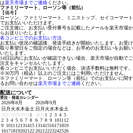
は
楽天市場までご連絡
ください。
ファミリーマート、ローソン等（前払）
【備考】
ローソン、ファミリーマート、ミニストップ、セイコーマート
でお支払いいただけます。
ご注文後に、お支払い受付番号を記載したメールを楽天市場か
らお送りいたします。
各コンビニでのお支払い方法
お支払い状況の確認後、発送手続きが開始いたします。お受け
取り希望日をご指定の場合などは、お早めのお支払いをお願い
いたします。
14日以内にお支払いが確認できない場合、楽天市場が自動でご
注文をキャンセルいたします。
各コンビニでお支払いいただく場合、決済手数料は無料です。
※30万円（税込）以上のご注文にはご利用いただけません。
※ファミリーマート、ローソン等（前払）でのお支払いに関す
るお問い合わせは
楽天市場までご連絡
ください。
配送について
受注・発送カレンダー
2026年8月
2026年9月
日
月
火
水
木
金
土
日
月
火
水
木
金
土
26
27
28
29
30
31
1
30
31
1
2
3
4
5
2
3
4
5
6
7
8
6
7
8
9
10
11
12
9
10
11
12
13
14
15
13
14
15
16
17
18
19
16
17
18
19
20
21
22
20
21
22
23
24
25
26