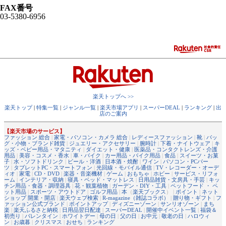
FAX番号
03-5380-6956
楽天トップへ >>
楽天トップ
|
特集一覧
|
ジャンル一覧
|
楽天市場アプリ
|
スーパーDEAL
|
ランキング
|
出
店のご案内
【楽天市場のサービス】
ファッション 総合
|
家電・パソコン・カメラ 総合
|
レディースファッション
|
靴
|
バッ
グ・小物・ブランド雑貨
|
ジュエリー・アクセサリー
|
腕時計
|
下着・ナイトウェア
|
キ
ッズ・ベビー用品・マタニティ
|
ダイエット・健康
|
医薬品・コンタクトレンズ・介護
用品
|
美容・コスメ・香水
|
車・バイク
|
カー用品・バイク用品
|
食品
|
スイーツ・お菓
子
|
水・ソフトドリンク
|
ビール・洋酒
|
日本酒・焼酎
|
ワイン
|
パソコン・PCパー
ツ
|
タブレットPC・スマートフォン
|
光回線・モバイル通信
|
TV・レコーダー・オーデ
ィオ
|
家電
|
CD・DVD
|
楽器・音楽機材
|
ゲーム
|
おもちゃ
|
ホビー
|
サービス・リフォ
ーム
|
インテリア・収納
|
寝具・ベッド・マットレス
|
日用品雑貨・文房具・手芸
|
キッ
チン用品・食器・調理器具
|
花・観葉植物
|
ガーデン・DIY・工具
|
ペットフード ・ ペ
ット用品
|
スポーツ・アウトドア
|
ゴルフ用品
|
本
（
楽天ブックス
） |
ポイント
|
ネット
ショップ 開業・開店
|
楽天ウェブ検索
|
R-magazine（雑誌コラボ）
|
贈り物・ギフト
|
フ
ァッション公式ブランド
|
ポイントアップ
|
ディズニーゾーン
|
サンリオゾーン
|
まち
楽
|
楽天ふるさと納税
|
日用品翌日配達
|
スーパーDEAL
|
開催中イベント一覧
|
福袋＆
初売り
|
バレンタイン
|
ホワイトデー
|
母の日
|
父の日
|
お中元
|
敬老の日
|
ハロウィ
ン
|
お歳暮
|
クリスマス
|
おせち
|
ランキング