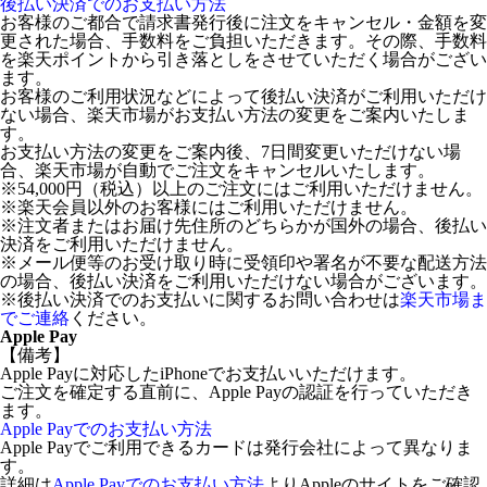
後払い決済でのお支払い方法
お客様のご都合で請求書発行後に注文をキャンセル・金額を変
更された場合、手数料をご負担いただきます。その際、手数料
を楽天ポイントから引き落としをさせていただく場合がござい
ます。
お客様のご利用状況などによって後払い決済がご利用いただけ
ない場合、楽天市場がお支払い方法の変更をご案内いたしま
す。
お支払い方法の変更をご案内後、7日間変更いただけない場
合、楽天市場が自動でご注文をキャンセルいたします。
※54,000円（税込）以上のご注文にはご利用いただけません。
※楽天会員以外のお客様にはご利用いただけません。
※注文者またはお届け先住所のどちらかが国外の場合、後払い
決済をご利用いただけません。
※メール便等のお受け取り時に受領印や署名が不要な配送方法
の場合、後払い決済をご利用いただけない場合がございます。
※後払い決済でのお支払いに関するお問い合わせは
楽天市場ま
でご連絡
ください。
Apple Pay
【備考】
Apple Payに対応したiPhoneでお支払いいただけます。
ご注文を確定する直前に、Apple Payの認証を行っていただき
ます。
Apple Payでのお支払い方法
Apple Payでご利用できるカードは発行会社によって異なりま
す。
詳細は
Apple Payでのお支払い方法
よりAppleのサイトをご確認