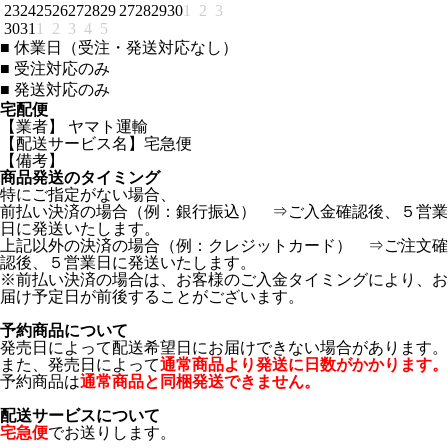
23
24
25
26
27
28
29
27
28
29
30
1
2
3
30
31
1
2
3
4
5
■
休業日（受注・発送対応なし）
■
受注対応のみ
■
発送対応のみ
宅配便
【業者】 ヤマト運輸
【配送サービス名】宅急便
【備考】
商品発送のタイミング
特にご指定がない場合、
前払い決済の場合（例：銀行振込） ⇒ご入金確認後、５営業
日に発送いたします。
上記以外の決済の場合（例：クレジットカード） ⇒ご注文確
認後、５営業日に発送いたします。
※前払い決済の場合は、お客様のご入金タイミングにより、お
届け予定日が前後することがございます。
予約商品について
発売日によって配送希望日にお届けできない場合があります。
また、発売日によって
通常商品より発送に日数がかかります。
予約商品は
通常商品と同梱発送できません。
配送サービスについて
宅急便
でお送りします。