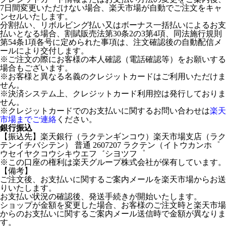
7日間変更いただけない場合、楽天市場が自動でご注文をキャ
ンセルいたします。
分割払い、リボルビング払い又はボーナス一括払いによるお支
払いとなる場合、割賦販売法第30条2の3第4項、同法施行規則
第54条1項各号に定められた事項は、注文確認後の自動配信メ
ールにより交付します。
※ご注文の際にお客様の本人確認（電話確認等）をお願いする
場合もございます。
※お客様と異なる名義のクレジットカードはご利用いただけま
せん。
※決済システム上、クレジットカード利用控は発行しておりま
せん。
※クレジットカードでのお支払いに関するお問い合わせは
楽天
市場までご連絡
ください。
銀行振込
【振込先】楽天銀行（ラクテンギンコウ）楽天市場支店（ラク
テンイチバシテン） 普通 2607207 ラクテン（イトウカンホ゜
ウセイヤクコウシキウエフ゛シヨツフ゜
※この口座の権利は楽天グループ株式会社が保有しています。
【備考】
ご注文後、お支払いに関するご案内メールを楽天市場からお送
りいたします。
お支払い状況の確認後、発送手続きが開始いたします。
ショップが金額を変更した場合、お客様のご注文時と楽天市場
からのお支払いに関するご案内メール送信時で金額が異なりま
す。