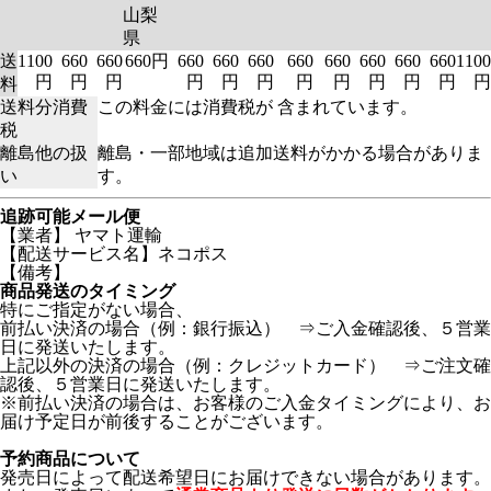
山梨
県
送
1100
660
660
660円
660
660
660
660
660
660
660
660
1100
円
円
円
円
円
円
円
円
円
円
円
円
料
送料分消費
この料金には消費税が 含まれています。
税
離島他の扱
離島・一部地域は追加送料がかかる場合がありま
い
す。
追跡可能メール便
【業者】 ヤマト運輸
【配送サービス名】ネコポス
【備考】
商品発送のタイミング
特にご指定がない場合、
前払い決済の場合（例：銀行振込） ⇒ご入金確認後、５営業
日に発送いたします。
上記以外の決済の場合（例：クレジットカード） ⇒ご注文確
認後、５営業日に発送いたします。
※前払い決済の場合は、お客様のご入金タイミングにより、お
届け予定日が前後することがございます。
予約商品について
発売日によって配送希望日にお届けできない場合があります。