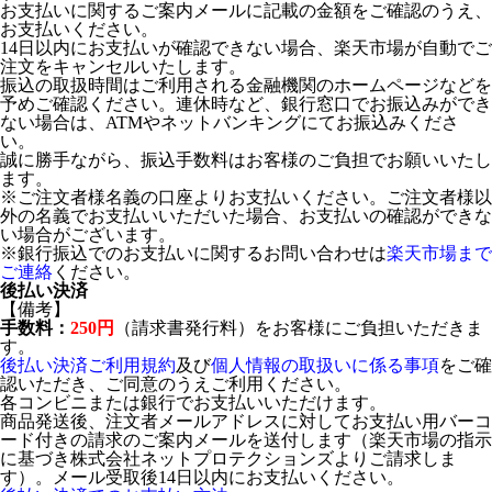
お支払いに関するご案内メールに記載の金額をご確認のうえ、
お支払いください。
14日以内にお支払いが確認できない場合、楽天市場が自動でご
注文をキャンセルいたします。
振込の取扱時間はご利用される金融機関のホームページなどを
予めご確認ください。連休時など、銀行窓口でお振込みができ
ない場合は、ATMやネットバンキングにてお振込みくださ
い。
誠に勝手ながら、振込手数料はお客様のご負担でお願いいたし
ます。
※ご注文者様名義の口座よりお支払いください。ご注文者様以
外の名義でお支払いいただいた場合、お支払いの確認ができな
い場合がございます。
※銀行振込でのお支払いに関するお問い合わせは
楽天市場まで
ご連絡
ください。
後払い決済
【備考】
手数料：
250円
（請求書発行料）をお客様にご負担いただきま
す。
後払い決済ご利用規約
及び
個人情報の取扱いに係る事項
をご確
認いただき、ご同意のうえご利用ください。
各コンビニまたは銀行でお支払いいただけます。
商品発送後、注文者メールアドレスに対してお支払い用バーコ
ード付きの請求のご案内メールを送付します（楽天市場の指示
に基づき株式会社ネットプロテクションズよりご請求しま
す）。メール受取後14日以内にお支払いください。