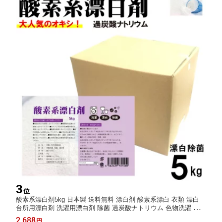
3
位
酸素系漂白剤5kg 日本製 送料無料 漂白剤 酸素系漂白 衣類 漂白
台所用漂白剤 洗濯用漂白剤 除菌 過炭酸ナトリウム 色物洗濯 染み
抜き 子供 対応 漂白剤 洗剤
2,688
円