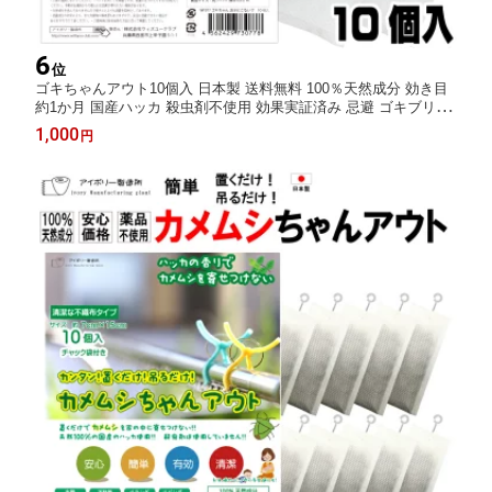
6
位
ゴキちゃんアウト10個入 日本製 送料無料 100％天然成分 効き目
約1か月 国産ハッカ 殺虫剤不使用 効果実証済み 忌避 ゴキブリ対
策 ゴキブリ忌避剤 ゴキブリ退治 10個 赤ちゃん ペット ゴキブリ
1,000
円
ごきぶり 1000円ポッキリ