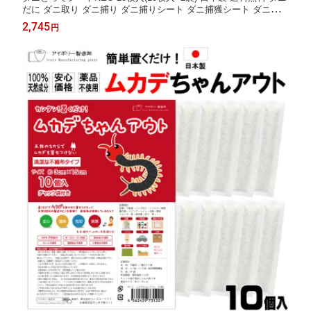
だに ダニ取り ダニ捕り ダニ捕りシート ダニ捕獲シート ダニシー
ト ダニ捕獲 ダニ退治 ダニ対策 防ダニシート ダニよせシート ダ
2,745
円
ニマット ダニ予防 駆除 アトピー 喘息 鼻炎 咳 布団 防ダニ