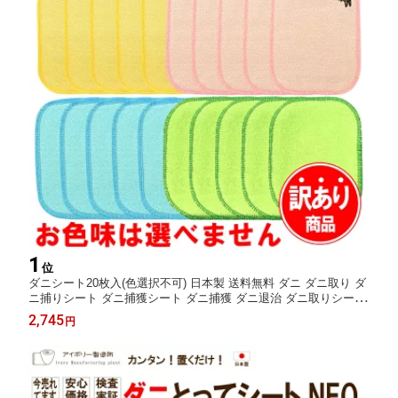
1
位
ダニシート20枚入(色選択不可) 日本製 送料無料 ダニ ダニ取り ダ
ニ捕りシート ダニ捕獲シート ダニ捕獲 ダニ退治 ダニ取りシート
防ダニシート ダニよせマット ダニよせシート ダニマット ダニ対
2,745
円
策 駆除