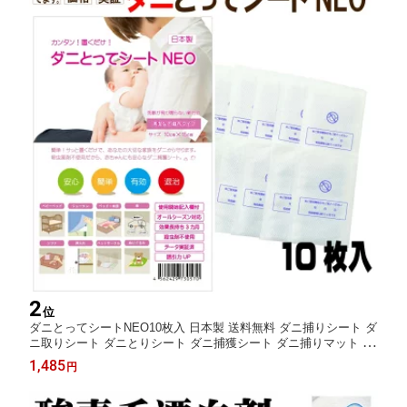
2
位
ダニとってシートNEO10枚入 日本製 送料無料 ダニ捕りシート ダ
ニ取りシート ダニとりシート ダニ捕獲シート ダニ捕りマット ダ
ニ捕り ダニ取り ダニシート ダニ対策 ダニ退治 ダニ駆除 ダニ予
1,485
円
防 ダニ