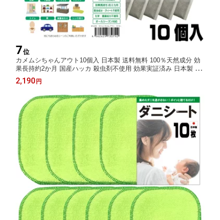
7
位
カメムシちゃんアウト10個入 日本製 送料無料 100％天然成分 効
果長持約2か月 国産ハッカ 殺虫剤不使用 効果実証済み 日本製 忌
避 カメムシ対策 カメムシ忌避剤 カメムシ退治 吊り下げ ミント
2,190
円