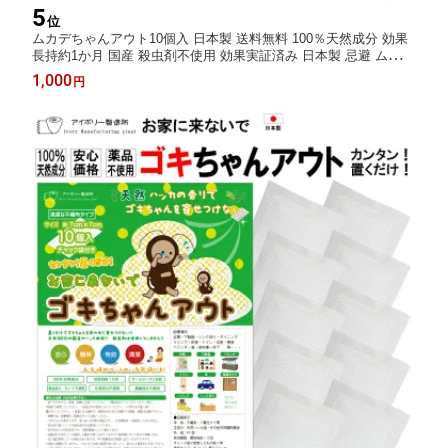
5
位
ムカデちゃんアウト10個入 日本製 送料無料 100％天然成分 効果
長持約1か月 国産 殺虫剤不使用 効果実証済み 日本製 忌避 ムカデ
対策 ムカデ忌避剤 ムカデ退治 ムカデ駆除
1,000
円