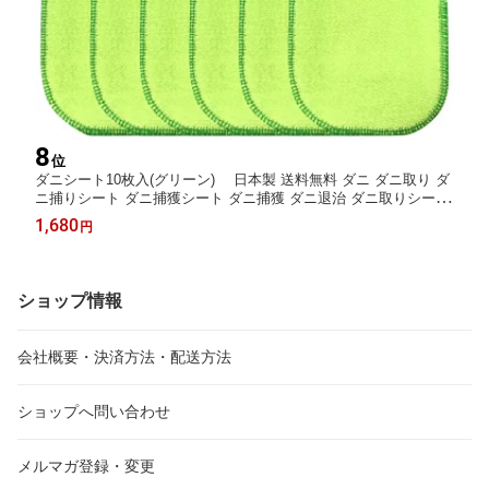
8
位
ダニシート10枚入(グリーン) 日本製 送料無料 ダニ ダニ取り ダ
ニ捕りシート ダニ捕獲シート ダニ捕獲 ダニ退治 ダニ取りシート
防ダニシート ダニよせマット ダニよせシート ダニマット ダニ対
1,680
円
策 駆除
ショップ情報
会社概要・決済方法・配送方法
ショップへ問い合わせ
メルマガ登録・変更