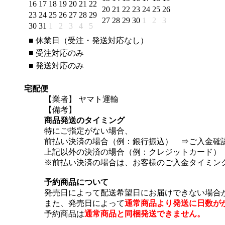
16
17
18
19
20
21
22
20
21
22
23
24
25
26
23
24
25
26
27
28
29
27
28
29
30
1
2
3
30
31
1
2
3
4
5
■
休業日（受注・発送対応なし）
■
受注対応のみ
■
発送対応のみ
宅配便
【業者】 ヤマト運輸
【備考】
商品発送のタイミング
特にご指定がない場合、
前払い決済の場合（例：銀行振込） ⇒ご入金確
上記以外の決済の場合（例：クレジットカード）
※前払い決済の場合は、お客様のご入金タイミン
予約商品について
発売日によって配送希望日にお届けできない場合
また、発売日によって
通常商品より発送に日数が
予約商品は
通常商品と同梱発送できません。