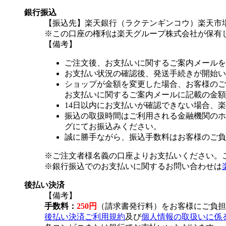
銀行振込
【振込先】楽天銀行（ラクテンギンコウ）楽天市場支
※この口座の権利は楽天グループ株式会社が保有
【備考】
ご注文後、お支払いに関するご案内メールを
お支払い状況の確認後、発送手続きが開始い
ショップが金額を変更した場合、お客様のご
お支払いに関するご案内メールに記載の金額
14日以内にお支払いが確認できない場合、
振込の取扱時間はご利用される金融機関のホ
グにてお振込みください。
誠に勝手ながら、振込手数料はお客様のご負
※ご注文者様名義の口座よりお支払いください。
※銀行振込でのお支払いに関するお問い合わせは
後払い決済
【備考】
手数料：
250円
（請求書発行料）をお客様にご負担
後払い決済ご利用規約
及び
個人情報の取扱いに係