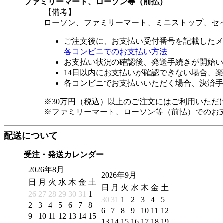
ファミリーマート、ローソン等（前払）
【備考】
ローソン、ファミリーマート、ミニストップ、セ
ご注文後に、お支払い受付番号を記載したメ
各コンビニでのお支払い方法
お支払い状況の確認後、発送手続きが開始い
14日以内にお支払いが確認できない場合、
各コンビニでお支払いいただく場合、決済手
※30万円（税込）以上のご注文にはご利用いただ
※ファミリーマート、ローソン等（前払）でのお
配送について
受注・発送カレンダー
2026年8月
2026年9月
日
月
火
水
木
金
土
日
月
火
水
木
金
土
26
27
28
29
30
31
1
30
31
1
2
3
4
5
2
3
4
5
6
7
8
6
7
8
9
10
11
12
9
10
11
12
13
14
15
13
14
15
16
17
18
19