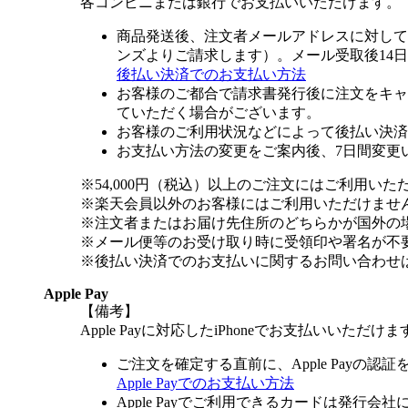
各コンビニまたは銀行でお支払いいただけます。
商品発送後、注文者メールアドレスに対して
ンズよりご請求します）。メール受取後14
後払い決済でのお支払い方法
お客様のご都合で請求書発行後に注文をキャ
ていただく場合がございます。
お客様のご利用状況などによって後払い決済
お支払い方法の変更をご案内後、7日間変更
※54,000円（税込）以上のご注文にはご利用いた
※楽天会員以外のお客様にはご利用いただけませ
※注文者またはお届け先住所のどちらかが国外の
※メール便等のお受け取り時に受領印や署名が不
※後払い決済でのお支払いに関するお問い合わせ
Apple Pay
【備考】
Apple Payに対応したiPhoneでお支払いいただけま
ご注文を確定する直前に、Apple Payの認
Apple Payでのお支払い方法
Apple Payでご利用できるカードは発行会