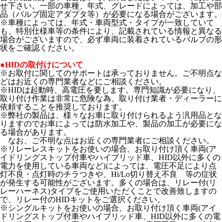
せ下さい。一部の車種、年式、グレードによっては、加工や部
品（バルブ固定アダプタ等）が必要になる場合がございます。
※車種によっては、年式・車両型式・タイプが一致していて
も、特別仕様車等の条件により、記載されている情報と異なる
場合がございますので、必ず車両に装着されているバルブの形
状をご確認ください。
●HIDの取付けについて
※お取付に関してのサポートは承っておりません。ご不明点な
どはお近くの専門業者などにご相談ください。
※HIDは起動時、高電圧を要します。専門知識が必要になり、
取り付け作業は非常に危険な為、取り付け業者・ディーラーに
依頼することを推奨しております。
※弊社の製品は、様々なお車に取り付けられるよう汎用品とな
りますのでお車によっては防水加工や、製品の加工が必要にな
る場合があります。
なお、ご不明な点はお近くの専門業者にご相談ください。
※リレーレスキットをお使いの場合、お取り付け頂く車両(ア
イドリングストップ付車やハイブリッド車、HID以外に多くの
電力を使用している車両など)によっては、電圧不足により点
灯不良・点灯時のチラつきや、Hi/Lo切り替え不良 等の症状
が発生する可能性がございます。多くの場合は、リレー付(リ
レーハーネス)タイプをご使用いただくことで改善致しますの
で、リレー付のHIDキットをご選択ください。
※シングルキットをお使いの場合、お取り付け頂く車両(アイ
ドリングストップ付車やハイブリッド車、HID以外に多くの電