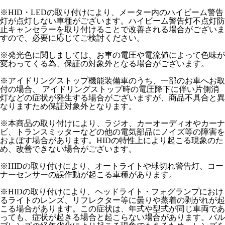
※HID・LEDの取り付けにより、メーター内のハイビーム警告
灯が点灯しない車種がございます。ハイビーム警告灯不点灯防
止キャンセラーを取り付けることで改善される場合がございま
すので、必要に応じてご検討ください。
※発光色に関しましては、お車の電圧や電流値によって色味が
変わってくる為、保証の対象外となる場合がございます。
※アイドリングストップ機能装備車のうち、一部のお車へお取
付の場合、 アイドリングストップ時の電圧降下に伴い片側消
灯などの症状が発生する場合がございますが、商品不具合と異
なりますため保証対象外となります。
※本商品の取り付けにより、ラジオ、カーオーディオやカーナ
ビ、トランスミッターなどの他の電気部品にノイズ等の障害を
およぼす場合があります。HIDの特性上により起こる現象のた
め、改善できない場合がございます。
※HIDの取り付けにより、オートライトや球切れ警告灯、コー
ナーセンサーの誤作動が起こる車種があります。
※HIDの取り付けにより、ヘッドライト・フォグランプにおけ
るライトのレンズ、リフレクター等に曇りや蒸着の剥がれが起
こる場合があります。この症状は、年式や型式が同じ車両であ
っても、症状が起きる場合と起こらない場合があります。バル