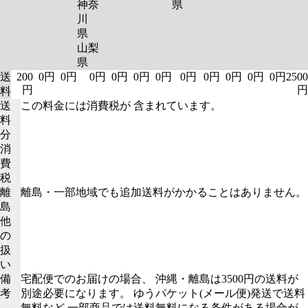
神奈
県
川
県
山梨
県
送
200
0円
0円
0円
0円
0円
0円
0円
0円
0円
0円
0円
2500
円
円
料
送
この料金には消費税が 含まれています。
料
分
消
費
税
離
離島・一部地域でも追加送料がかかることはありません。
島
他
の
扱
い
備
宅配便でのお届けの場合、 沖縄・離島は3500円の送料が
考
別途必要になります。 ゆうパケット(メール便)発送で送料
無料など 一部商品では送料無料になる条件がある場合が