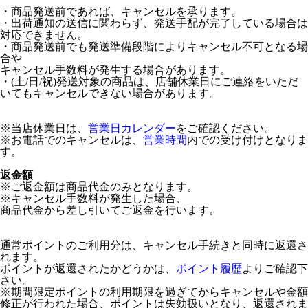
・商品発送前であれば、キャンセルを承ります。
・出荷通知の送信に関わらず、発送手配が完了している場合は
対応できません。
・商品発送前でも発送準備段階によりキャンセル不可となる場
合や
キャンセル手数料が発生する場合があります。
・(土/日/祝)発送対象の商品は、店舗休業日にご連絡をいただ
いてもキャンセルできない場合があります。
※当店休業日は、
営業日カレンダー
をご確認ください。
※お電話でのキャンセルは、
営業時間
内での受け付けとなりま
す。
返金額
※ご返金額は商品代金のみとなります。
※キャンセル手数料が発生した場合、
商品代金から差し引いてご返金を行います。
通常ポイントのご利用分は、キャンセル手続きと同時に返還さ
れます。
ポイントが返還されたかどうかは、
ポイント履歴
よりご確認下
さい。
※期間限定ポイントの利用期限を過ぎてからキャンセルや金額
修正が行われた場合、ポイントは失効扱いとなり、返還されま