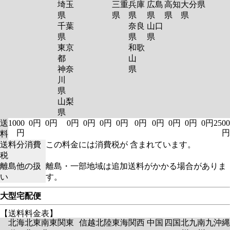
埼玉
三重
兵庫
広島
高知
大分
県
県
県
県
県
県
県
千葉
奈良
山口
県
県
県
東京
和歌
都
山
神奈
県
川
県
山梨
県
送
1000
0円
0円
0円
0円
0円
0円
0円
0円
0円
0円
0円
2500
円
円
料
送料分消費
この料金には消費税が 含まれています。
税
離島他の扱
離島・一部地域は追加送料がかかる場合がありま
い
す。
大型宅配便
【送料料金表】
北海
北東
南東
関東
信越
北陸
東海
関西
中国
四国
北九
南九
沖縄