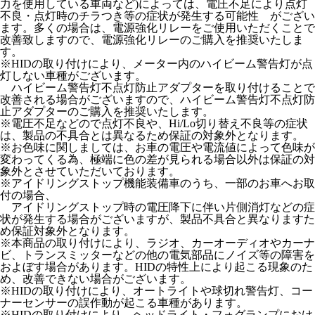
力を使用している車両など)によっては、電圧不足により点灯
不良・点灯時のチラつき等の症状が発生する可能性 がござい
ます。多くの場合は、電源強化リレーをご使用いただくことで
改善致しますので、電源強化リレーのご購入を推奨いたしま
す。
※HIDの取り付けにより、メーター内のハイビーム警告灯が点
灯しない車種がございます。
ハイビーム警告灯不点灯防止アダプターを取り付けることで
改善される場合がございますので、ハイビーム警告灯不点灯防
止アダプターのご購入を推奨いたします。
※電圧不足などので点灯不良や、Hi/Lo切り替え不良等の症状
は、製品の不具合とは異なるため保証の対象外となります。
※お色味に関しましては、お車の電圧や電流値によって色味が
変わってくる為、極端に色の差が見られる場合以外は保証の対
象外とさせていただいております。
※アイドリングストップ機能装備車のうち、一部のお車へお取
付の場合、
アイドリングストップ時の電圧降下に伴い片側消灯などの症
状が発生する場合がございますが、製品不具合と異なりますた
め保証対象外となります。
※本商品の取り付けにより、ラジオ、カーオーディオやカーナ
ビ、トランスミッターなどの他の電気部品にノイズ等の障害を
およぼす場合があります。HIDの特性上により起こる現象のた
め、改善できない場合がございます。
※HIDの取り付けにより、オートライトや球切れ警告灯、コー
ナーセンサーの誤作動が起こる車種があります。
※HIDの取り付けにより、ヘッドライト・フォグランプにおけ