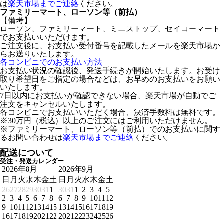
は
楽天市場までご連絡
ください。
ファミリーマート、ローソン等（前払）
【備考】
ローソン、ファミリーマート、ミニストップ、セイコーマート
でお支払いいただけます。
ご注文後に、お支払い受付番号を記載したメールを楽天市場か
らお送りいたします。
各コンビニでのお支払い方法
お支払い状況の確認後、発送手続きが開始いたします。お受け
取り希望日をご指定の場合などは、お早めのお支払いをお願い
いたします。
7日以内にお支払いが確認できない場合、楽天市場が自動でご
注文をキャンセルいたします。
各コンビニでお支払いいただく場合、決済手数料は無料です。
※30万円（税込）以上のご注文にはご利用いただけません。
※ファミリーマート、ローソン等（前払）でのお支払いに関す
るお問い合わせは
楽天市場までご連絡
ください。
配送について
受注・発送カレンダー
2026年8月
2026年9月
日
月
火
水
木
金
土
日
月
火
水
木
金
土
26
27
28
29
30
31
1
30
31
1
2
3
4
5
2
3
4
5
6
7
8
6
7
8
9
10
11
12
9
10
11
12
13
14
15
13
14
15
16
17
18
19
16
17
18
19
20
21
22
20
21
22
23
24
25
26