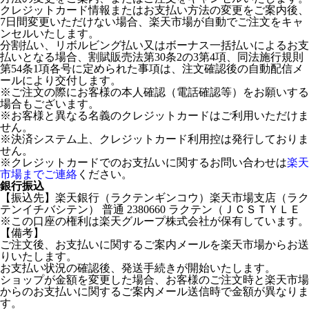
クレジットカード情報またはお支払い方法の変更をご案内後、
7日間変更いただけない場合、楽天市場が自動でご注文をキャ
ンセルいたします。
分割払い、リボルビング払い又はボーナス一括払いによるお支
払いとなる場合、割賦販売法第30条2の3第4項、同法施行規則
第54条1項各号に定められた事項は、注文確認後の自動配信メ
ールにより交付します。
※ご注文の際にお客様の本人確認（電話確認等）をお願いする
場合もございます。
※お客様と異なる名義のクレジットカードはご利用いただけま
せん。
※決済システム上、クレジットカード利用控は発行しておりま
せん。
※クレジットカードでのお支払いに関するお問い合わせは
楽天
市場までご連絡
ください。
銀行振込
【振込先】楽天銀行（ラクテンギンコウ）楽天市場支店（ラク
テンイチバシテン） 普通 2380660 ラクテン（ＪＣＳＴＹＬＥ
※この口座の権利は楽天グループ株式会社が保有しています。
【備考】
ご注文後、お支払いに関するご案内メールを楽天市場からお送
りいたします。
お支払い状況の確認後、発送手続きが開始いたします。
ショップが金額を変更した場合、お客様のご注文時と楽天市場
からのお支払いに関するご案内メール送信時で金額が異なりま
す。