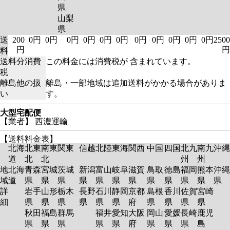
県
山梨
県
送
200
0円
0円
0円
0円
0円
0円
0円
0円
0円
0円
0円
2500
円
円
料
送料分消費
この料金には消費税が 含まれています。
税
離島他の扱
離島・一部地域は追加送料がかかる場合がありま
い
す。
大型宅配便
【業者】 西濃運輸
【送料料金表】
北海
北東
南東
関東
信越
北陸
東海
関西
中国
四国
北九
南九
沖縄
道
北
北
州
州
地
北海
青森
宮城
茨城
新潟
富山
岐阜
滋賀
鳥取
徳島
福岡
熊本
沖縄
域
道
県
県
県
県
県
県
県
県
県
県
県
県
詳
岩手
山形
栃木
長野
石川
静岡
京都
島根
香川
佐賀
宮崎
細
県
県
県
県
県
県
府
県
県
県
県
秋田
福島
群馬
福井
愛知
大阪
岡山
愛媛
長崎
鹿児
県
県
県
県
県
府
県
県
県
島