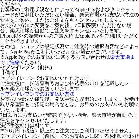
ください。
お客様のご利用状況などによってApple Payおよびクレジット
カードがご利用いただけない場合、楽天市場がお支払い方法の
変更をご案内、またはご注文をキャンセルいたします。
お支払い方法の変更をご案内後、7日間変更いただけない場
合、楽天市場が自動でご注文をキャンセルいたします。
iPhone以外の端末からのご購入時はApple Payをご利用いただく
ことができません。
その他、ショップの設定状況やご注文時の選択内容などによっ
て、Apple Payがご利用いただけない場合がございます。
※Apple Payでのお支払いに関するお問い合わせは
楽天市場ま
でご連絡
ください。
セブンイレブン（前払）
【備考】
セブンイレブンでお支払いいただけます。
ご注文後に、払込票番号および払込票のURLを記載したメー
ルを楽天市場からお送りいたします。
セブンイレブンでのお支払い方法
お支払い状況の確認後、発送手続きが開始いたします。お受け
取り希望日をご指定の場合などは、お早めのお支払いをお願い
いたします。
7日以内にお支払いが確認できない場合、楽天市場が自動でご
注文をキャンセルいたします。
決済手数料は無料です。
※30万円（税込）以上のご注文にはご利用いただけません。
※セブンイレブン（前払）でのお支払いに関するお問い合わせ