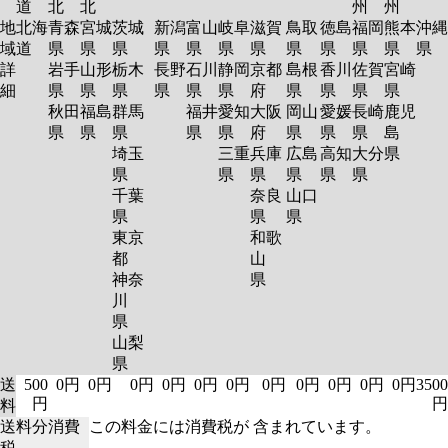
道
北
北
州
州
地
北海
青森
宮城
茨城
新潟
富山
岐阜
滋賀
鳥取
徳島
福岡
熊本
沖縄
域
道
県
県
県
県
県
県
県
県
県
県
県
県
詳
岩手
山形
栃木
長野
石川
静岡
京都
島根
香川
佐賀
宮崎
細
県
県
県
県
県
県
府
県
県
県
県
秋田
福島
群馬
福井
愛知
大阪
岡山
愛媛
長崎
鹿児
県
県
県
県
県
府
県
県
県
島
埼玉
三重
兵庫
広島
高知
大分
県
県
県
県
県
県
県
千葉
奈良
山口
県
県
県
東京
和歌
都
山
神奈
県
川
県
山梨
県
送
500
0円
0円
0円
0円
0円
0円
0円
0円
0円
0円
0円
3500
円
円
料
送料分消費
この料金には消費税が 含まれています。
税