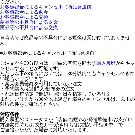
ください。
お客様都合によるキャンセル（商品発送前）
お客様都合による返金
お客様都合による交換
商品等の不具合による返金
商品等の不具合による交換
※当店では商品等の不具合による返金は受け付けておりませ
ん。
■
お客様都合によるキャンセル（商品発送前）
ご注文から30分以内は、理由の有無を問わず
購入履歴
からキャ
ンセルすることが可能です。
ただし以下の場合においては、30分以内でもキャンセルできな
い場合がございます。
・楽天会員登録を利用していない注文
・予約購入/定期購入/頒布会の注文
・配送日時指定で最短お届け日を指定している注文
また、ご注文から30分以上過ぎた場合のキャンセルは、以下の
対応条件をご確認ください。
対応条件
購入履歴のステータスが「店舗確認済み/発送準備中/お支払い
方法変更待ち/お支払い手続き待ち/お支払い手続き中」で、
ご連絡いただいた場合に対応いたします。