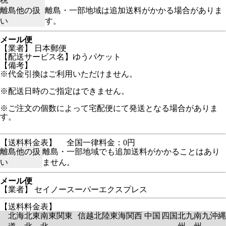
離島他の扱
離島・一部地域は追加送料がかかる場合がありま
い
す。
メール便
【業者】 日本郵便
【配送サービス名】ゆうパケット
【備考】
※代金引換はご利用いただけません。
※配送日時のご指定はできません。
※ご注文の個数によって宅配便にて発送となる場合がありま
す。
【送料料金表】
全国一律料金：0円
離島他の扱
離島・一部地域でも追加送料がかかることはあり
い
ません。
メール便
【業者】 セイノースーパーエクスプレス
【送料料金表】
北海
北東
南東
関東
信越
北陸
東海
関西
中国
四国
北九
南九
沖縄