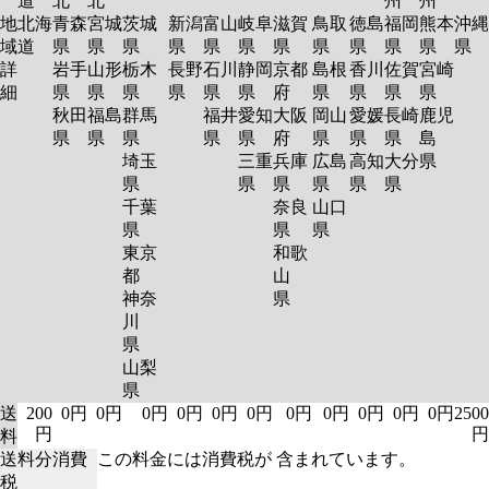
道
北
北
州
州
地
北海
青森
宮城
茨城
新潟
富山
岐阜
滋賀
鳥取
徳島
福岡
熊本
沖縄
域
道
県
県
県
県
県
県
県
県
県
県
県
県
詳
岩手
山形
栃木
長野
石川
静岡
京都
島根
香川
佐賀
宮崎
細
県
県
県
県
県
県
府
県
県
県
県
秋田
福島
群馬
福井
愛知
大阪
岡山
愛媛
長崎
鹿児
県
県
県
県
県
府
県
県
県
島
埼玉
三重
兵庫
広島
高知
大分
県
県
県
県
県
県
県
千葉
奈良
山口
県
県
県
東京
和歌
都
山
神奈
県
川
県
山梨
県
送
200
0円
0円
0円
0円
0円
0円
0円
0円
0円
0円
0円
2500
円
円
料
送料分消費
この料金には消費税が 含まれています。
税