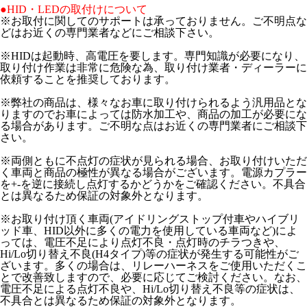
●HID・LEDの取付けについて
※お取付に関してのサポートは承っておりません。ご不明点な
どはお近くの専門業者などにご相談下さい。
※HIDは起動時、高電圧を要します。専門知識が必要になり、
取り付け作業は非常に危険な為、取り付け業者・ディーラーに
依頼することを推奨しております。
※弊社の商品は、様々なお車に取り付けられるよう汎用品とな
りますのでお車によっては防水加工や、商品の加工が必要にな
る場合があります。ご不明な点はお近くの専門業者にご相談下
さい。
※両側ともに不点灯の症状が見られる場合、お取り付けいただ
く車両と商品の極性が異なる場合がございます。電源カプラー
を+-を逆に接続し点灯するかどうかをご確認ください。不具合
とは異なるため保証の対象外となります。
※お取り付け頂く車両(アイドリングストップ付車やハイブリ
ッド車、HID以外に多くの電力を使用している車両など)によ
っては、電圧不足により点灯不良・点灯時のチラつきや、
Hi/Lo切り替え不良(H4タイプ)等の症状が発生する可能性がご
ざいます。多くの場合は、リレーハーネスをご使用いただくこ
とで改善致しますので、必要に応じてご検討ください。なお、
電圧不足による点灯不良や、Hi/Lo切り替え不良等の症状は、
不具合とは異なるため保証の対象外となります。