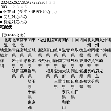
23
24
25
26
27
28
29
27
28
29
30
1
2
3
30
31
1
2
3
4
5
■
休業日（受注・発送対応なし）
■
受注対応のみ
■
発送対応のみ
宅配便
【送料料金表】
北海
北東
南東
関東
信越
北陸
東海
関西
中国
四国
北九
南九
沖縄
道
北
北
州
州
地
北海
青森
宮城
茨城
新潟
富山
岐阜
滋賀
鳥取
徳島
福岡
熊本
沖縄
域
道
県
県
県
県
県
県
県
県
県
県
県
県
詳
岩手
山形
栃木
長野
石川
静岡
京都
島根
香川
佐賀
宮崎
細
県
県
県
県
県
県
府
県
県
県
県
秋田
福島
群馬
福井
愛知
大阪
岡山
愛媛
長崎
鹿児
県
県
県
県
県
府
県
県
県
島
埼玉
三重
兵庫
広島
高知
大分
県
県
県
県
県
県
県
千葉
奈良
山口
県
県
県
東京
和歌
都
山