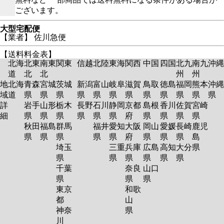
ございます。
大型宅配便
【業者】 佐川急便
【送料料金表】
北海
北東
南東
関東
信越
北陸
東海
関西
中国
四国
北九
南九
沖縄
道
北
北
州
州
地
北海
青森
宮城
茨城
新潟
富山
岐阜
滋賀
鳥取
徳島
福岡
熊本
沖縄
域
道
県
県
県
県
県
県
県
県
県
県
県
県
詳
岩手
山形
栃木
長野
石川
静岡
京都
島根
香川
佐賀
宮崎
細
県
県
県
県
県
県
府
県
県
県
県
秋田
福島
群馬
福井
愛知
大阪
岡山
愛媛
長崎
鹿児
県
県
県
県
県
府
県
県
県
島
埼玉
三重
兵庫
広島
高知
大分
県
県
県
県
県
県
県
千葉
奈良
山口
県
県
県
東京
和歌
都
山
神奈
県
川