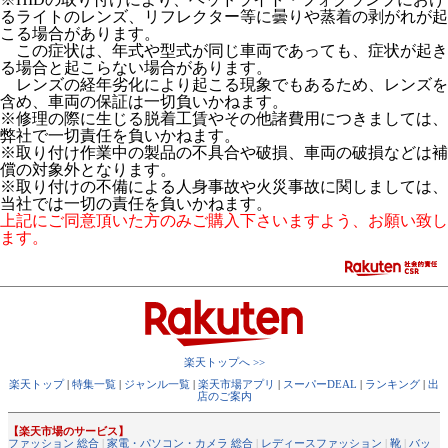
るライトのレンズ、リフレクター等に曇りや蒸着の剥がれが起
こる場合があります。
この症状は、年式や型式が同じ車両であっても、症状が起き
る場合と起こらない場合があります。
レンズの経年劣化により起こる現象でもあるため、レンズを
含め、車両の保証は一切負いかねます。
※修理の際に生じる脱着工賃やその他諸費用につきましては、
弊社で一切責任を負いかねます。
※取り付け作業中の製品の不具合や破損、車両の破損などは補
償の対象外となります。
※取り付けの不備による人身事故や火災事故に関しましては、
当社では一切の責任を負いかねます。
上記にご同意頂いた方のみご購入下さいますよう、お願い致し
ます。
楽天トップへ >>
楽天トップ
|
特集一覧
|
ジャンル一覧
|
楽天市場アプリ
|
スーパーDEAL
|
ランキング
|
出
店のご案内
【楽天市場のサービス】
ファッション 総合
|
家電・パソコン・カメラ 総合
|
レディースファッション
|
靴
|
バッ