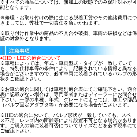
※すべての商品については、無加工の状態でのみ保証対応が可
能となります。
※修理・お取り付けの際に生じる脱着工賃やその他諸費用につ
きましては、弊社で一切責任を負いかねます。
※取り付け作業中の商品の不具合や破損、車両の破損などは保
証の対象外となります。
●HID・LEDの適合について
※車種によっては、年式・車両型式・タイプが一致していて
も、特別仕様車等の条件により、記載されている情報と異なる
場合がございますので、必ず車両に装着されているバルブの形
状をご確認下さい。
※お車の適合に関しては車種別適合表にてご確認下さい。適合
表に記載がない場合は、専門業者またはディーラーにお問合せ
下さい。一部の車種、年式、グレードによっては、加工や部品
（バルブ固定アダプタ等）が必要になる場合がございます。
※HIDの適合において、バルブ形状が一致していても、スペー
ス不足、レンズ内の距離等により設置不可となる場合がありま
す。ご購入の前に装着可否についてサイズなどを必ず現車にて
ご確認下さい。