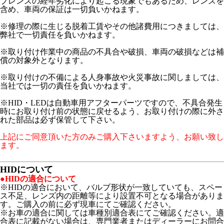
ブレンズの経年劣化により起こる現象でもあるため、レンズを
含め、車両の保証は一切負いかねます。
※修理の際に生じる脱着工賃やその他諸費用につきましては、
弊社で一切責任を負いかねます。
※取り付け作業中の商品の不具合や破損、車両の破損などは補
償の対象外となります。
※取り付けの不備による人身事故や火災事故に関しましては、
当社では一切の責任を負いかねます。
※HID・LEDは自動車用アフターパーツですので、不具合発生
時にお取り付け前の状態に戻せるよう、お取り付けの際に外さ
れた部品は必ず保管して下さい。
上記にご同意頂いた方のみご購入下さいますよう、お願い致し
ます。
HIDについて
●HIDの適合について
※HIDの適合において、バルブ形状が一致していても、スペー
ス不足、レンズ内の距離等により設置不可となる場合がありま
す。ご購入の前に必ず現車にてご確認ください。
※お車の適合に関しては車種別適合表にてご確認ください。適
合表に記載がない場合は、専門業者またはディーラーにお問合