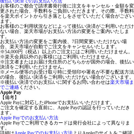
後払い決済でのお支払い方法
お客様のご都合で請求書発行後に注文をキャンセル・金額を変
更された場合、手数料をご負担いただきます。その際、手数料
を楽天ポイントから引き落としをさせていただく場合がござい
ます。
お客様のご利用状況などによって後払い決済がご利用いただけ
ない場合、楽天市場がお支払い方法の変更をご案内いたしま
す。
お支払い方法の変更をご案内後、7日間変更いただけない場
合、楽天市場が自動でご注文をキャンセルいたします。
※54,000円（税込）以上のご注文にはご利用いただけません。
※楽天会員以外のお客様にはご利用いただけません。
※注文者またはお届け先住所のどちらかが国外の場合、後払い
決済をご利用いただけません。
※メール便等のお受け取り時に受領印や署名が不要な配送方法
の場合、後払い決済をご利用いただけない場合がございます。
※後払い決済でのお支払いに関するお問い合わせは
楽天市場ま
でご連絡
ください。
Apple Pay
【備考】
Apple Payに対応したiPhoneでお支払いいただけます。
ご注文を確定する直前に、Apple Payの認証を行っていただき
ます。
Apple Payでのお支払い方法
Apple Payでご利用できるカードは発行会社によって異なりま
す。
詳細は
Apple Payでのお支払い方法
よりAppleのサイトをご確認