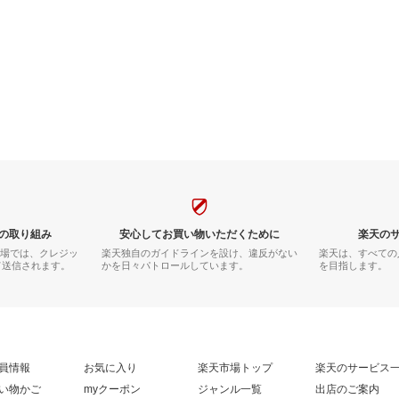
の取り組み
安心してお買い物いただくために
楽天の
市場では、クレジッ
楽天独自のガイドラインを設け、違反がない
楽天は、すべての
て送信されます。
かを日々パトロールしています。
を目指します。
員情報
お気に入り
楽天市場トップ
楽天のサービス
い物かご
myクーポン
ジャンル一覧
出店のご案内