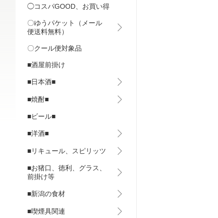
◯コスパGOOD、お買い得
〇ゆうパケット（メール
便送料無料）
〇クール便対象品
■酒屋前掛け
■日本酒■
■焼酎■
■ビール■
■洋酒■
■リキュール、スピリッツ
■お猪口、徳利、グラス、
前掛け等
■新潟の食材
■喫煙具関連