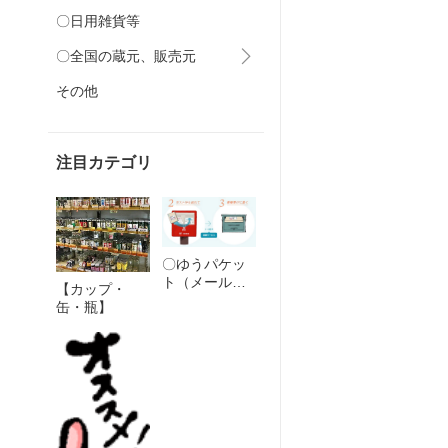
〇日用雑貨等
〇全国の蔵元、販売元
その他
注目カテゴリ
〇ゆうパケッ
ト（メール便
【カップ・
送料無料）
缶・瓶】