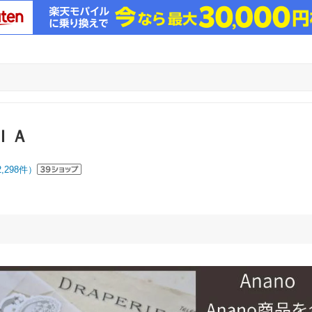
ＩＡ
2,298
件）