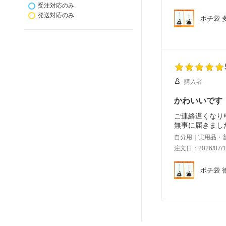
受注対応のみ
発送対応のみ
ポチ袋 
購入者
かわいいです
ご連絡遅くなり
無事に届きまし
自分用｜実用品・
注文日：2026/07/1
ポチ袋 