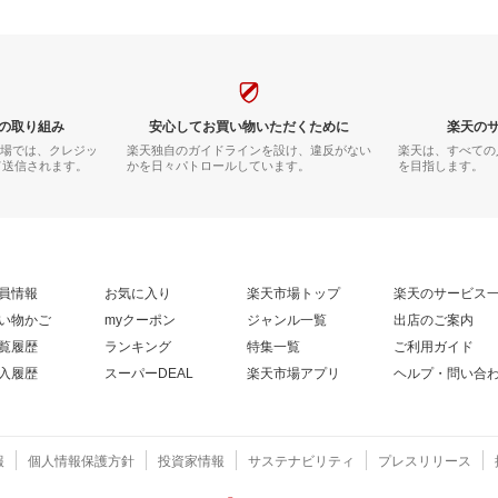
の取り組み
安心してお買い物いただくために
楽天の
市場では、クレジッ
楽天独自のガイドラインを設け、違反がない
楽天は、すべての
て送信されます。
かを日々パトロールしています。
を目指します。
員情報
お気に入り
楽天市場トップ
楽天のサービス
い物かご
myクーポン
ジャンル一覧
出店のご案内
覧履歴
ランキング
特集一覧
ご利用ガイド
入履歴
スーパーDEAL
楽天市場アプリ
ヘルプ・問い合
報
個人情報保護方針
投資家情報
サステナビリティ
プレスリリース