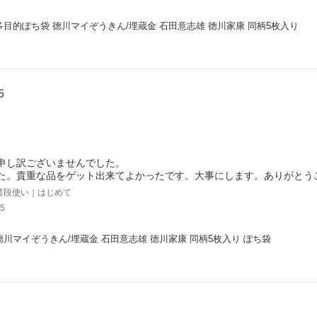
多目的ぽち袋 徳川マイぞうきん/埋蔵金 石田意志雄 徳川家康 同柄5枚入り
5
申し訳ございませんでした。
た。貴重な品をゲット出来てよかったです。大事にします。ありがとう
普段使い｜はじめて
5
徳川マイぞうきん/埋蔵金 石田意志雄 徳川家康 同柄5枚入り ぽち袋