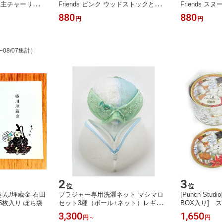
 飼い主チャーリーと
Friends ピンク ウッドストックとハグ
Friends 
llmark ホー
Hallmark ホールマーク ビニールバッ
ン Hallma
880
880
円
円
ッグ 保存ケース
グ 保存ケース 書類ケース インナーケ
ッグ 保存ケー
ケース 旅行ガイ
ース 旅行ガイドケース ポーチ
ケース 旅行ガ
〜08/07集計）
2
3
位
位
ん/埋蔵金 石田
ブラジャー専用洗濯ネット マシマロ
[Punch St
5枚入り ぽち袋
セット3種（ボール+ネット）レギュ
BOX入り] 
ラー/特大/2枚重ね
チスタジオク
3,300
1,650
円
～
円