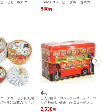
スヌーピーとガールズ グリー
Friends スヌーピー ブルー 音楽のあ
s Red
rk ホールマーク ビニールバ
る日々 Hallmark ホールマーク ビニー
マーク
880
660
円
ス 書類ケース インナー
ルバッグ 保存ケース 書類ケース イン
バッグ
イドケース ポーチ
ナーケース 旅行ガイドケース ポーチ
4
5
位
位
udio]コースターセット[紙製
缶入り紅茶 ロンドンバス ティーバ
固形石
スノーマン12枚入りパン
ッグ New English Tea ニューイングリ
ロリン
リスマス・ツリー
ッシュティ（イングリッシュアフタヌ
性天然
2,538
935
円
ーンティ）輸入食品
ンソー