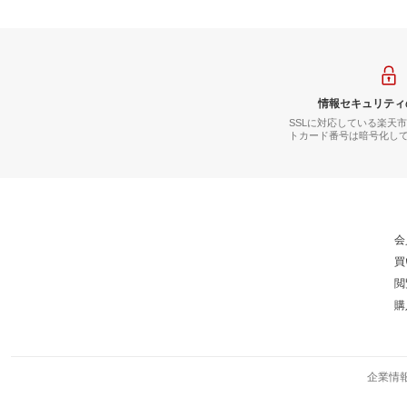
情報セキュリティ
SSLに対応している楽天
トカード番号は暗号化し
会
買
閲
購
企業情