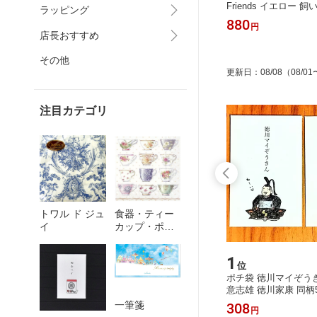
OMIN O
ーランド MOOMIN havi ハヴィ ペー
Friends イエロー
ラッピング
デコパージ
パーナフキン 紙ナプキン デコパー
仲良しウッドストック Ha
220
880
円
～
円
ジュ デザインペーパー
ルマーク ビニールバ
店長おすすめ
書類ケース インナー
ドケース ポーチ
その他
更新日
：
08/08
（08/01
注目カテゴリ
トワル ド ジュ
食器・ティー
イ
カップ・ポッ
ト
15
1
位
位
 ボタニ
ドラム型 洗濯ネット S/M/L 3サ
ポチ袋 徳川マイぞうき
ヴァリーニ
イズ展開
意志雄 徳川家康 同柄
グ、買い
一筆箋
3,190
308
円
～
円
ッグ シ