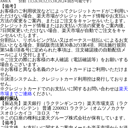
AMEX
分割（3,5,6,10,12,15,18,20,24 回が可能です）
【備考】
お客様のご利用状況などによってクレジットカードがご利用い
ただけない場合、楽天市場がクレジットカード情報やお支払い
方法の変更をご案内、またはご注文をキャンセルいたします。
クレジットカード情報またはお支払い方法の変更をご案内後、
7日間変更いただけない場合、楽天市場が自動でご注文をキャ
ンセルいたします。
分割払い、リボルビング払い又はボーナス一括払いによるお支
払いとなる場合、割賦販売法第30条2の3第4項、同法施行規則
第54条1項各号に定められた事項は、注文確認後の自動配信メ
ールにより交付します。
※ご注文の際にお客様の本人確認（電話確認等）をお願いする
場合もございます。
※お客様と異なる名義のクレジットカードはご利用いただけま
せん。
※決済システム上、クレジットカード利用控は発行しておりま
せん。
※クレジットカードでのお支払いに関するお問い合わせは
楽天
市場までご連絡
ください。
銀行振込
【振込先】楽天銀行（ラクテンギンコウ）楽天市場支店（ラク
テンイチバシテン） 普通 2200921 ラクテン（オムツノカクヤ
スオロシカイコ゛ヨロス゛ヤ
※この口座の権利は楽天グループ株式会社が保有しています。
【備考】
ご注文後、お支払いに関するご案内メールを楽天市場からお送