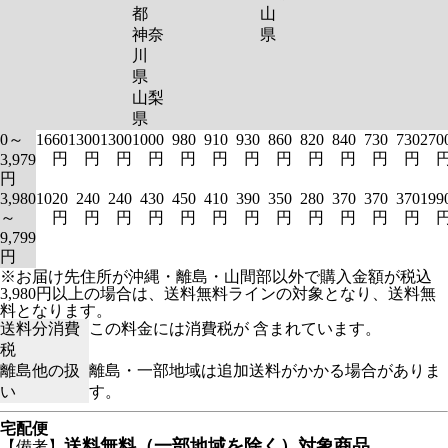
都
山
神奈
県
川
県
山梨
県
0～
1660
1300
1300
1000
980
910
930
860
820
840
730
730
270
円
円
円
円
円
円
円
円
円
円
円
円
3,979
円
3,980
1020
240
240
430
450
410
390
350
280
370
370
370
199
～
円
円
円
円
円
円
円
円
円
円
円
円
9,799
円
※お届け先住所が沖縄・離島・山間部以外で購入金額が税込
3,980円以上の場合は、送料無料ラインの対象となり、送料無
料となります。
送料分消費
この料金には消費税が 含まれています。
税
離島他の扱
離島・一部地域は追加送料がかかる場合がありま
い
す。
宅配便
送料無料（一部地域を除く）対象商品
【備考】