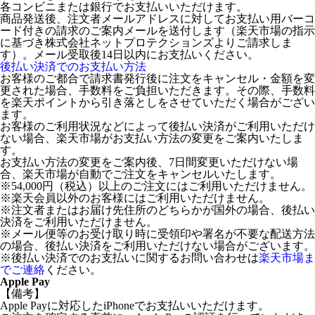
各コンビニまたは銀行でお支払いいただけます。
商品発送後、注文者メールアドレスに対してお支払い用バーコ
ード付きの請求のご案内メールを送付します（楽天市場の指示
に基づき株式会社ネットプロテクションズよりご請求しま
す）。メール受取後14日以内にお支払いください。
後払い決済でのお支払い方法
お客様のご都合で請求書発行後に注文をキャンセル・金額を変
更された場合、手数料をご負担いただきます。その際、手数料
を楽天ポイントから引き落としをさせていただく場合がござい
ます。
お客様のご利用状況などによって後払い決済がご利用いただけ
ない場合、楽天市場がお支払い方法の変更をご案内いたしま
す。
お支払い方法の変更をご案内後、7日間変更いただけない場
合、楽天市場が自動でご注文をキャンセルいたします。
※54,000円（税込）以上のご注文にはご利用いただけません。
※楽天会員以外のお客様にはご利用いただけません。
※注文者またはお届け先住所のどちらかが国外の場合、後払い
決済をご利用いただけません。
※メール便等のお受け取り時に受領印や署名が不要な配送方法
の場合、後払い決済をご利用いただけない場合がございます。
※後払い決済でのお支払いに関するお問い合わせは
楽天市場ま
でご連絡
ください。
Apple Pay
【備考】
Apple Payに対応したiPhoneでお支払いいただけます。