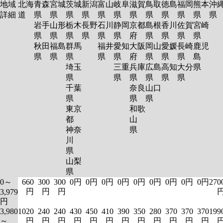
地域
北海
青森
宮城
茨城
新潟
富山
岐阜
滋賀
鳥取
徳島
福岡
熊本
沖
詳細
道
県
県
県
県
県
県
県
県
県
県
県
岩手
山形
栃木
長野
石川
静岡
京都
島根
香川
佐賀
宮崎
県
県
県
県
県
県
府
県
県
県
県
秋田
福島
群馬
福井
愛知
大阪
岡山
愛媛
長崎
鹿児
県
県
県
県
県
府
県
県
県
島
埼玉
三重
兵庫
広島
高知
大分
県
県
県
県
県
県
県
千葉
奈良
山口
県
県
県
東京
和歌
都
山
神奈
県
川
県
山梨
県
0～
660
300
300
0円
0円
0円
0円
0円
0円
0円
0円
0円
270
円
円
円
3,979
円
3,980
1020
240
240
430
450
410
390
350
280
370
370
370
199
～
円
円
円
円
円
円
円
円
円
円
円
円