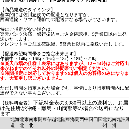
【商品発送のタイミング】
基本的には佐川急便での配送となりますが、
西濃運輸・ヤマト運輸での配送になる場合がございます。
特にご指定がない場合は、
楽天バンク決済、銀行振込⇒ご入金確認後、5営業日以内に発
送いたします。
クレジット⇒ご注文確認後、5営業日以内に発送いたします。
【配送希望時間帯をご指定出来ます】
午前中・14時～16時・16時～18時・18時～21時
※楽天市場の仕様上表示にはありますが、12～14時はご対応出
来かねますのでそれ以外の時間帯でご指定ください。
※時間指定に対応しておりますのは個人のお客様のみになりま
す。大変申し訳ございません。
ただし時間を指定された場合でも、事情により指定時間内に配
達ができない事もございます。
下記料金表の3,980円以上の送料は、お届
【送料料金表】
け先住所が沖縄・離島・山間部等の場合の送料になり
ます。
北海
北東
南東
関東
信越
北陸
東海
関西
中国
四国
北九
南九
沖
道
北
北
州
州