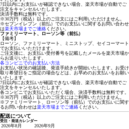
7日以内にお支払いが確認できない場合、楽天市場が自動でご
注文をキャンセルいたします。
決済手数料は無料です。
※30万円（税込）以上のご注文にはご利用いただけません。
※セブンイレブン（前払）でのお支払いに関するお問い合わせ
は
楽天市場までご連絡
ください。
ファミリーマート、ローソン等（前払）
【備考】
ローソン、ファミリーマート、ミニストップ、セイコーマート
でお支払いいただけます。
ご注文後に、お支払い受付番号を記載したメールを楽天市場か
らお送りいたします。
各コンビニでのお支払い方法
お支払い状況の確認後、発送手続きが開始いたします。お受け
取り希望日をご指定の場合などは、お早めのお支払いをお願い
いたします。
7日以内にお支払いが確認できない場合、楽天市場が自動でご
注文をキャンセルいたします。
各コンビニでお支払いいただく場合、決済手数料は無料です。
※30万円（税込）以上のご注文にはご利用いただけません。
※ファミリーマート、ローソン等（前払）でのお支払いに関す
るお問い合わせは
楽天市場までご連絡
ください。
配送について
受注・発送カレンダー
2026年8月
2026年9月