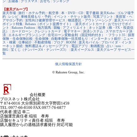
ン
|
お歳暮
|
クリスマス
|
おせち
|
ランキング
【楽天グループ】
楽天市場
|
旅行・ホテル予約・航空券
|
本・DVD・CD
|
電子書籍 楽天Kobo
|
ゴルフ場予
約
|
レシピ
|
車検見積もり・予約
|
イベント・チケット販売
|
写真プリント
|
美容室・ヘ
アサロン予約
|
女性向け健康管理サービス
|
物流委託・アウトソーシング
|
楽天スーパー
ポイント特集
|
Rebates（ポイント提携サイト）
|
楽天ポイントカード
|
おでかけでポイ
ント
|
Rakuten Fashion
|
地方競馬
|
競輪
|
アフィリエイト
|
ネット証券（株・FX・投資信
託）
|
カードローン
|
クレジットカード
|
電子マネー
|
決済システム
|
スマホでカード決
済
|
エネルギープランニング
|
住宅ローン変動金利（固定特約付き）・フラット35
|
損害
保険・生命保険比較
|
生命保険
|
自動車保険一括見積もり
|
インターネット銀行
|
ニュー
ス・検索
|
仕事紹介
|
不動産情報
|
ブログ
|
ROOM
|
楽天モバイル
|
プロバイダ・インタ
ーネット接続
|
無料通話＆メッセージアプリ
|
電話アプリ
|
動画配信
|
占い
|
toto・
BIG
|
宝くじ（ナンバーズ4・ナンバーズ3）
|
楽天イーグルス
|
楽天グループ サービス一
覧
個人情報保護方針
© Rakuten Group, Inc.
会社概要
ブロスネット株式会社
〒874-0016 大分県別府市大字野田1459
TEL:0977-66-8100 FAX:0977-76-6877
代表者
:
渡辺 幸二
店舗運営責任者
:
稲垣 孝寿
店舗セキュリティ責任者
:
稲垣 孝寿
購入履歴からの適格請求書発行:対応可能