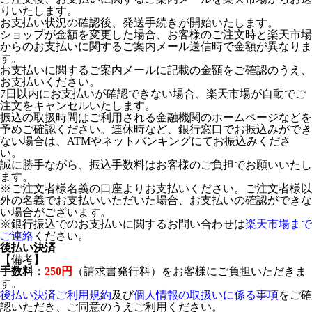
りいたします。
お支払い状況の確認後、発送手続きが開始いたします。
ショップが金額を変更した場合、お客様のご注文時と楽天市場
からのお支払いに関するご案内メール送信時で金額が異なりま
す。
お支払いに関するご案内メールに記載の金額をご確認のうえ、
お支払いください。
7日以内にお支払いが確認できない場合、楽天市場が自動でご
注文をキャンセルいたします。
振込の取扱時間はご利用される金融機関のホームページなどを
予めご確認ください。連休時など、銀行窓口でお振込みができ
ない場合は、ATMやネットバンキングにてお振込みくださ
い。
誠に勝手ながら、振込手数料はお客様のご負担でお願いいたし
ます。
※ご注文者様名義の口座よりお支払いください。ご注文者様以
外の名義でお支払いいただいた場合、お支払いの確認ができな
い場合がございます。
※銀行振込でのお支払いに関するお問い合わせは
楽天市場まで
ご連絡
ください。
後払い決済
【備考】
手数料：
250円
（請求書発行料）をお客様にご負担いただきま
す。
後払い決済ご利用規約
及び
個人情報の取扱いに係る事項
をご確
認いただき、ご同意のうえご利用ください。