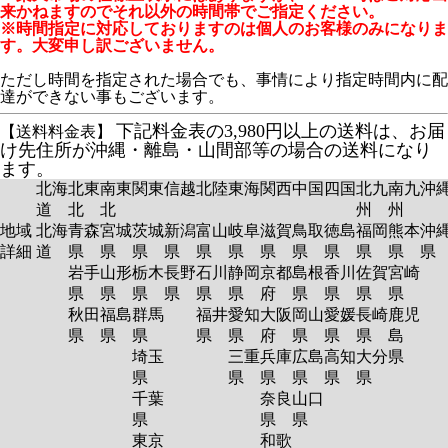
来かねますのでそれ以外の時間帯でご指定ください。
※時間指定に対応しておりますのは個人のお客様のみになりま
す。大変申し訳ございません。
ただし時間を指定された場合でも、事情により指定時間内に配
達ができない事もございます。
下記料金表の3,980円以上の送料は、お届
【送料料金表】
け先住所が沖縄・離島・山間部等の場合の送料になり
ます。
北海
北東
南東
関東
信越
北陸
東海
関西
中国
四国
北九
南九
沖
道
北
北
州
州
地域
北海
青森
宮城
茨城
新潟
富山
岐阜
滋賀
鳥取
徳島
福岡
熊本
沖
詳細
道
県
県
県
県
県
県
県
県
県
県
県
岩手
山形
栃木
長野
石川
静岡
京都
島根
香川
佐賀
宮崎
県
県
県
県
県
県
府
県
県
県
県
秋田
福島
群馬
福井
愛知
大阪
岡山
愛媛
長崎
鹿児
県
県
県
県
県
府
県
県
県
島
埼玉
三重
兵庫
広島
高知
大分
県
県
県
県
県
県
県
千葉
奈良
山口
県
県
県
東京
和歌