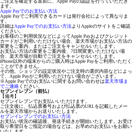
ご注文を確定する直前に、Apple Payの認証を行っていただき
ます。
Apple Payでのお支払い方法
Apple Payでご利用できるカードは発行会社によって異なりま
す。
詳細は
Apple Payでのお支払い方法
よりAppleのサイトをご確認
ください。
お客様のご利用状況などによってApple Payおよびクレジット
カードがご利用いただけない場合、楽天市場がお支払い方法の
変更をご案内、またはご注文をキャンセルいたします。
お支払い方法の変更をご案内後、7日間変更いただけない場
合、楽天市場が自動でご注文をキャンセルいたします。
iPhone以外の端末からのご購入時はApple Payをご利用いただく
ことができません。
その他、ショップの設定状況やご注文時の選択内容などによっ
て、Apple Payがご利用いただけない場合がございます。
※Apple Payでのお支払いに関するお問い合わせは
楽天市場ま
でご連絡
ください。
セブンイレブン（前払）
【備考】
セブンイレブンでお支払いいただけます。
ご注文後に、払込票番号および払込票のURLを記載したメー
ルを楽天市場からお送りいたします。
セブンイレブンでのお支払い方法
お支払い状況の確認後、発送手続きが開始いたします。お受け
取り希望日をご指定の場合などは、お早めのお支払いをお願い
いたします。