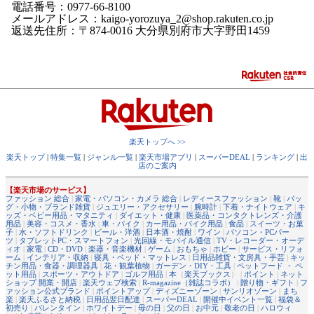
電話番号：0977-66-8100
メールアドレス：kaigo-yorozuya_2@shop.rakuten.co.jp
返送先住所：〒874-0016 大分県別府市大字野田1459
楽天トップへ >>
楽天トップ
|
特集一覧
|
ジャンル一覧
|
楽天市場アプリ
|
スーパーDEAL
|
ランキング
|
出
店のご案内
【楽天市場のサービス】
ファッション 総合
|
家電・パソコン・カメラ 総合
|
レディースファッション
|
靴
|
バッ
グ・小物・ブランド雑貨
|
ジュエリー・アクセサリー
|
腕時計
|
下着・ナイトウェア
|
キ
ッズ・ベビー用品・マタニティ
|
ダイエット・健康
|
医薬品・コンタクトレンズ・介護
用品
|
美容・コスメ・香水
|
車・バイク
|
カー用品・バイク用品
|
食品
|
スイーツ・お菓
子
|
水・ソフトドリンク
|
ビール・洋酒
|
日本酒・焼酎
|
ワイン
|
パソコン・PCパー
ツ
|
タブレットPC・スマートフォン
|
光回線・モバイル通信
|
TV・レコーダー・オーデ
ィオ
|
家電
|
CD・DVD
|
楽器・音楽機材
|
ゲーム
|
おもちゃ
|
ホビー
|
サービス・リフォ
ーム
|
インテリア・収納
|
寝具・ベッド・マットレス
|
日用品雑貨・文房具・手芸
|
キッ
チン用品・食器・調理器具
|
花・観葉植物
|
ガーデン・DIY・工具
|
ペットフード ・ ペ
ット用品
|
スポーツ・アウトドア
|
ゴルフ用品
|
本
（
楽天ブックス
） |
ポイント
|
ネット
ショップ 開業・開店
|
楽天ウェブ検索
|
R-magazine（雑誌コラボ）
|
贈り物・ギフト
|
フ
ァッション公式ブランド
|
ポイントアップ
|
ディズニーゾーン
|
サンリオゾーン
|
まち
楽
|
楽天ふるさと納税
|
日用品翌日配達
|
スーパーDEAL
|
開催中イベント一覧
|
福袋＆
初売り
|
バレンタイン
|
ホワイトデー
|
母の日
|
父の日
|
お中元
|
敬老の日
|
ハロウィ