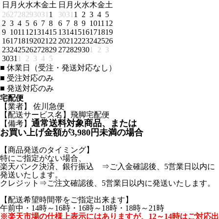
日
月
火
水
木
金
土
日
月
火
水
木
金
土
26
27
28
29
30
31
1
30
31
1
2
3
4
5
2
3
4
5
6
7
8
6
7
8
9
10
11
12
9
10
11
12
13
14
15
13
14
15
16
17
18
19
16
17
18
19
20
21
22
20
21
22
23
24
25
26
23
24
25
26
27
28
29
27
28
29
30
1
2
3
30
31
1
2
3
4
5
■
休業日（受注・発送対応なし）
■
受注対応のみ
■
発送対応のみ
宅配便
【業者】 佐川急便
【配送サービス名】飛脚宅配便
通常送料対象商品、または
【備考】
お買い上げ金額が3,980円未満の場合
【商品発送のタイミング】
特にご指定がない場合、
楽天バンク決済、銀行振込 ⇒ご入金確認後、5営業日以内に
発送いたします。
クレジット⇒ご注文確認後、5営業日以内に発送いたします。
【配送希望時間帯をご指定出来ます】
午前中・14時～16時・16時～18時・18時～21時
※楽天市場の仕様上表示にはありますが、12～14時はご対応出