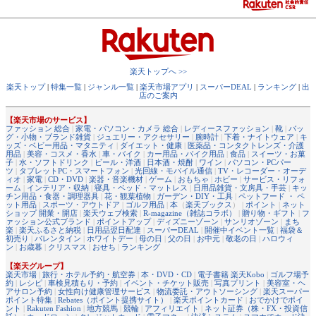
楽天トップへ >>
楽天トップ
|
特集一覧
|
ジャンル一覧
|
楽天市場アプリ
|
スーパーDEAL
|
ランキング
|
出
店のご案内
【楽天市場のサービス】
ファッション 総合
|
家電・パソコン・カメラ 総合
|
レディースファッション
|
靴
|
バッ
グ・小物・ブランド雑貨
|
ジュエリー・アクセサリー
|
腕時計
|
下着・ナイトウェア
|
キ
ッズ・ベビー用品・マタニティ
|
ダイエット・健康
|
医薬品・コンタクトレンズ・介護
用品
|
美容・コスメ・香水
|
車・バイク
|
カー用品・バイク用品
|
食品
|
スイーツ・お菓
子
|
水・ソフトドリンク
|
ビール・洋酒
|
日本酒・焼酎
|
ワイン
|
パソコン・PCパー
ツ
|
タブレットPC・スマートフォン
|
光回線・モバイル通信
|
TV・レコーダー・オーデ
ィオ
|
家電
|
CD・DVD
|
楽器・音楽機材
|
ゲーム
|
おもちゃ
|
ホビー
|
サービス・リフォ
ーム
|
インテリア・収納
|
寝具・ベッド・マットレス
|
日用品雑貨・文房具・手芸
|
キッ
チン用品・食器・調理器具
|
花・観葉植物
|
ガーデン・DIY・工具
|
ペットフード ・ ペ
ット用品
|
スポーツ・アウトドア
|
ゴルフ用品
|
本
（
楽天ブックス
） |
ポイント
|
ネット
ショップ 開業・開店
|
楽天ウェブ検索
|
R-magazine（雑誌コラボ）
|
贈り物・ギフト
|
フ
ァッション公式ブランド
|
ポイントアップ
|
ディズニーゾーン
|
サンリオゾーン
|
まち
楽
|
楽天ふるさと納税
|
日用品翌日配達
|
スーパーDEAL
|
開催中イベント一覧
|
福袋＆
初売り
|
バレンタイン
|
ホワイトデー
|
母の日
|
父の日
|
お中元
|
敬老の日
|
ハロウィ
ン
|
お歳暮
|
クリスマス
|
おせち
|
ランキング
【楽天グループ】
楽天市場
|
旅行・ホテル予約・航空券
|
本・DVD・CD
|
電子書籍 楽天Kobo
|
ゴルフ場予
約
|
レシピ
|
車検見積もり・予約
|
イベント・チケット販売
|
写真プリント
|
美容室・ヘ
アサロン予約
|
女性向け健康管理サービス
|
物流委託・アウトソーシング
|
楽天スーパー
ポイント特集
|
Rebates（ポイント提携サイト）
|
楽天ポイントカード
|
おでかけでポイ
ント
|
Rakuten Fashion
|
地方競馬
|
競輪
|
アフィリエイト
|
ネット証券（株・FX・投資信