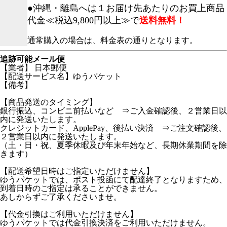
●沖縄・離島へは１お届け先あたりのお買上商品
代金≪税込9,800円以上≫で
送料無料！
通常購入の場合は、料金表の通りとなります。
追跡可能メール便
【業者】 日本郵便
【配送サービス名】ゆうパケット
【備考】
【商品発送のタイミング】
銀行振込、コンビニ前払いなど ⇒ご入金確認後、２営業日以
内に発送いたします。
クレジットカード、ApplePay、後払い決済 ⇒ご注文確認後、
２営業日以内に発送いたします。
（土・日・祝、夏季休暇及び年末年始など、長期休業期間を除
きます）
【配送希望日時はご指定いただけません】
ゆうパケットでは、ポスト投函にて配達終了となりますため、
到着日時のご指定は承ることができません。
あしからずご了承くださいませ。
【代金引換はご利用いただけません】
ゆうパケットでは代金引換決済をご利用いただけません。