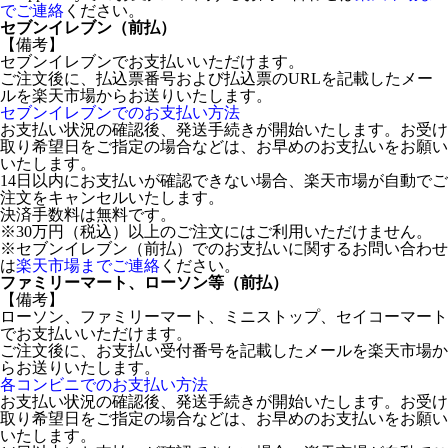
でご連絡
ください。
セブンイレブン（前払）
【備考】
セブンイレブンでお支払いいただけます。
ご注文後に、払込票番号および払込票のURLを記載したメー
ルを楽天市場からお送りいたします。
セブンイレブンでのお支払い方法
お支払い状況の確認後、発送手続きが開始いたします。お受け
取り希望日をご指定の場合などは、お早めのお支払いをお願い
いたします。
14日以内にお支払いが確認できない場合、楽天市場が自動でご
注文をキャンセルいたします。
決済手数料は無料です。
※30万円（税込）以上のご注文にはご利用いただけません。
※セブンイレブン（前払）でのお支払いに関するお問い合わせ
は
楽天市場までご連絡
ください。
ファミリーマート、ローソン等（前払）
【備考】
ローソン、ファミリーマート、ミニストップ、セイコーマート
でお支払いいただけます。
ご注文後に、お支払い受付番号を記載したメールを楽天市場か
らお送りいたします。
各コンビニでのお支払い方法
お支払い状況の確認後、発送手続きが開始いたします。お受け
取り希望日をご指定の場合などは、お早めのお支払いをお願い
いたします。