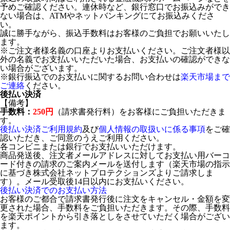
予めご確認ください。連休時など、銀行窓口でお振込みができ
ない場合は、ATMやネットバンキングにてお振込みくださ
い。
誠に勝手ながら、振込手数料はお客様のご負担でお願いいたし
ます。
※ご注文者様名義の口座よりお支払いください。ご注文者様以
外の名義でお支払いいただいた場合、お支払いの確認ができな
い場合がございます。
※銀行振込でのお支払いに関するお問い合わせは
楽天市場まで
ご連絡
ください。
後払い決済
【備考】
手数料：
250円
（請求書発行料）をお客様にご負担いただきま
す。
後払い決済ご利用規約
及び
個人情報の取扱いに係る事項
をご確
認いただき、ご同意のうえご利用ください。
各コンビニまたは銀行でお支払いいただけます。
商品発送後、注文者メールアドレスに対してお支払い用バーコ
ード付きの請求のご案内メールを送付します（楽天市場の指示
に基づき株式会社ネットプロテクションズよりご請求しま
す）。メール受取後14日以内にお支払いください。
後払い決済でのお支払い方法
お客様のご都合で請求書発行後に注文をキャンセル・金額を変
更された場合、手数料をご負担いただきます。その際、手数料
を楽天ポイントから引き落としをさせていただく場合がござい
ます。