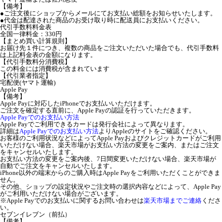
【備考】
●ご注文後にショップからメールにてお支払い総額をお知らせいたします。
●代金は配達された商品のお受け取り時に配送員にお支払いください。
代引手数料料金表
全国一律料金：330円
【まとめ買い計算規則】
お届け先１件につき、複数の商品をご注文いただいた場合でも、代引手数料
は上記料金表の金額になります。
【代引手数料分消費税】
この料金には消費税が含まれています
【代引業者指定】
宅配便(ヤマト運輸)
Apple Pay
【備考】
Apple Payに対応したiPhoneでお支払いいただけます。
ご注文を確定する直前に、Apple Payの認証を行っていただきます。
Apple Payでのお支払い方法
Apple Payでご利用できるカードは発行会社によって異なります。
詳細は
Apple Payでのお支払い方法
よりAppleのサイトをご確認ください。
お客様のご利用状況などによってApple Payおよびクレジットカードがご利用
いただけない場合、楽天市場がお支払い方法の変更をご案内、またはご注文
をキャンセルいたします。
お支払い方法の変更をご案内後、7日間変更いただけない場合、楽天市場が
自動でご注文をキャンセルいたします。
iPhone以外の端末からのご購入時はApple Payをご利用いただくことができま
せん。
その他、ショップの設定状況やご注文時の選択内容などによって、Apple Pay
がご利用いただけない場合がございます。
※Apple Payでのお支払いに関するお問い合わせは
楽天市場までご連絡
くださ
い。
セブンイレブン（前払）
【備考】