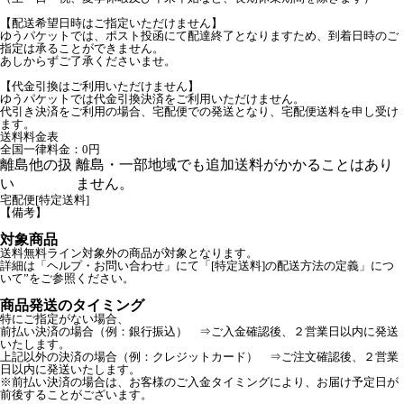
【配送希望日時はご指定いただけません】
ゆうパケットでは、ポスト投函にて配達終了となりますため、到着日時のご
指定は承ることができません。
あしからずご了承くださいませ。
【代金引換はご利用いただけません】
ゆうパケットでは代金引換決済をご利用いただけません。
代引き決済をご利用の場合、宅配便での発送となり、宅配便送料を申し受け
ます。
送料料金表
全国一律料金：0円
離島他の扱
離島・一部地域でも追加送料がかかることはあり
い
ません。
宅配便[特定送料]
【備考】
対象商品
送料無料ライン対象外の商品が対象となります。
詳細は「ヘルプ・お問い合わせ」にて「[特定送料]の配送方法の定義」につ
いて”をご参照ください。
商品発送のタイミング
特にご指定がない場合、
前払い決済の場合（例：銀行振込） ⇒ご入金確認後、２営業日以内に発送
いたします。
上記以外の決済の場合（例：クレジットカード） ⇒ご注文確認後、２営業
日以内に発送いたします。
※前払い決済の場合は、お客様のご入金タイミングにより、お届け予定日が
前後することがございます。