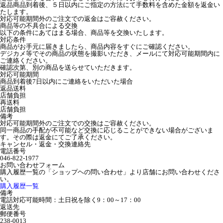
返品商品到着後、５日以内にご指定の方法にて手数料を含めた金額を返金い
たします。
対応可能期間外のご注文での返金はご容赦ください。
商品等の不具合による交換
以下の条件にあてはまる場合、商品等を交換いたします。
対応条件
商品がお手元に届きましたら、商品内容をすぐにご確認ください。
デジカメ等でその商品の状態を撮影いただき、メールにて対応可能期間内に
ご連絡ください。
確認次第、別の商品を送らせていただきます。
対応可能期間
商品到着後7日以内にご連絡をいただいた場合
返品送料
店舗負担
再送料
店舗負担
備考
対応可能期間外のご注文での交換はご容赦ください。
同一商品の手配が不可能など交換に応じることができない場合がございま
す。その際は返金にてご了承ください。
キャンセル・返金・交換連絡先
電話番号
046-822-1977
お問い合わせフォーム
購入履歴一覧の「ショップヘの問い合わせ」より店舗にお問い合わせくださ
い。
購入履歴一覧
備考
電話対応可能時間：土日祝を除く9：00～17：00
返送先
郵便番号
238-0013