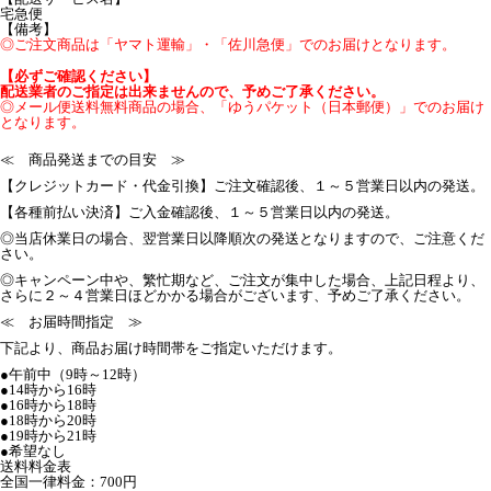
宅急便
【備考】
◎ご注文商品は「ヤマト運輸」・「佐川急便」でのお届けとなります。
【必ずご確認ください】
配送業者のご指定は出来ませんので、予めご了承ください。
◎メール便送料無料商品の場合、「ゆうパケット（日本郵便）」でのお届け
となります。
≪ 商品発送までの目安 ≫
【クレジットカード・代金引換】ご注文確認後、１～５営業日以内の発送。
【各種前払い決済】ご入金確認後、１～５営業日以内の発送。
◎当店休業日の場合、翌営業日以降順次の発送となりますので、ご注意くだ
さい。
◎キャンペーン中や、繁忙期など、ご注文が集中した場合、上記日程より、
さらに２～４営業日ほどかかる場合がございます、予めご了承ください。
≪ お届時間指定 ≫
下記より、商品お届け時間帯をご指定いただけます。
●午前中（9時～12時）
●14時から16時
●16時から18時
●18時から20時
●19時から21時
●希望なし
送料料金表
全国一律料金：700円