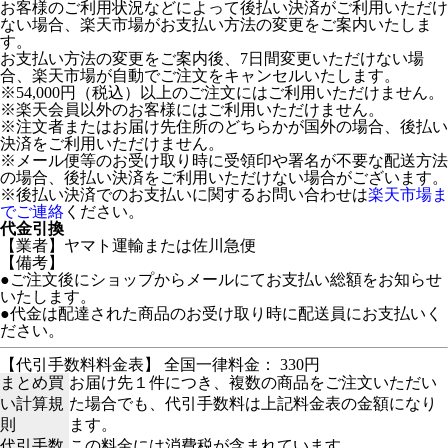
お客様のご利用状況などによって後払い決済がご利用いただけ
ない場合、楽天市場がお支払い方法の変更をご案内いたしま
す。
お支払い方法の変更をご案内後、7日間変更いただけない場
合、楽天市場が自動でご注文をキャンセルいたします。
※54,000円（税込）以上のご注文にはご利用いただけません。
※楽天会員以外のお客様にはご利用いただけません。
※注文者またはお届け先住所のどちらかが国外の場合、後払い
決済をご利用いただけません。
※メール便等のお受け取り時に受領印や署名が不要な配送方法
の場合、後払い決済をご利用いただけない場合がございます。
※後払い決済でのお支払いに関するお問い合わせは
楽天市場ま
でご連絡
ください。
代金引換
【業者】ヤマト運輸または佐川急便
【備考】
●ご注文後にショップからメールにてお支払い総額をお知らせ
いたします。
●代金は配達された商品のお受け取り時に配送員にお支払いく
ださい。
【代引手数料料金表】 全国一律料金： 330円
まとめ買
お届け先１件につき、複数の商品をご注文いただい
い計算規
た場合でも、代引手数料は上記料金表の金額になり
則
ます。
代引手数
この料金には消費税が含まれています