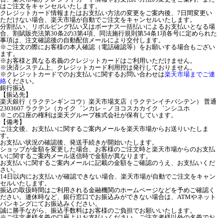
はご注文をキャンセルいたします。
クレジットカード情報またはお支払い方法の変更をご案内後、7日間変更い
ただけない場合、楽天市場が自動でご注文をキャンセルいたします。
分割払い、リボルビング払い又はボーナス一括払いによるお支払いとなる場
合、割賦販売法第30条2の3第4項、同法施行規則第54条1項各号に定められた
事項は、注文確認後の自動配信メールにより交付します。
※ご注文の際にお客様の本人確認（電話確認等）をお願いする場合もござい
ます。
※お客様と異なる名義のクレジットカードはご利用いただけません。
※決済システム上、クレジットカード利用控は発行しておりません。
※クレジットカードでのお支払いに関するお問い合わせは
楽天市場までご連
絡
ください。
銀行振込
【振込先】
楽天銀行（ラクテンギンコウ）楽天市場支店（ラクテンイチバシテン） 普通
2303607 ラクテン（カイク゛ンカレ－ノヨコスカカイク゛ンシユホ
※この口座の権利は楽天グループ株式会社が保有しています。
【備考】
ご注文後、お支払いに関するご案内メールを楽天市場からお送りいたしま
す。
お支払い状況の確認後、発送手続きが開始いたします。
ショップが金額を変更した場合、お客様のご注文時と楽天市場からのお支払
いに関するご案内メール送信時で金額が異なります。
お支払いに関するご案内メールに記載の金額をご確認のうえ、お支払いくだ
さい。
14日以内にお支払いが確認できない場合、楽天市場が自動でご注文をキャン
セルいたします。
振込の取扱時間はご利用される金融機関のホームページなどを予めご確認く
ださい。連休時など、銀行窓口でお振込みができない場合は、ATMやネット
バンキングにてお振込みください。
誠に勝手ながら、振込手数料はお客様のご負担でお願いいたします。
※ご注文者様名義の口座よりお支払いください。ご注文者様以外の名義でお