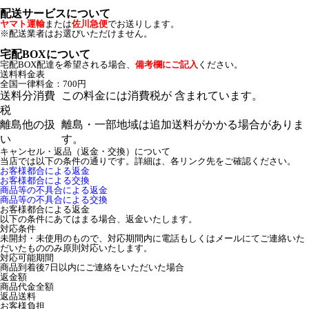
配送サービスについて
ヤマト運輸
または
佐川急便
でお送りします。
※配送業者はお選びいただけません。
宅配BOXについて
宅配BOX配達を希望される場合、
備考欄にご記入
ください。
送料料金表
全国一律料金：700円
送料分消費
この料金には消費税が 含まれています。
税
離島他の扱
離島・一部地域は追加送料がかかる場合がありま
い
す。
キャンセル・返品（返金・交換）について
当店では以下の条件の通りです。詳細は、各リンク先をご確認ください。
お客様都合による返金
お客様都合による交換
商品等の不具合による返金
商品等の不具合による交換
お客様都合による返金
以下の条件にあてはまる場合、返金いたします。
対応条件
未開封・未使用のもので、対応期間内に電話もしくはメールにてご連絡いた
だいたもののみ原則対応いたします。
対応可能期間
商品到着後7日以内にご連絡をいただいた場合
返金額
商品代金全額
返品送料
お客様負担