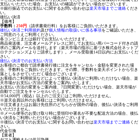
支払いいただいた場合、お支払いの確認ができない場合がございます。
※銀行振込でのお支払いに関するお問い合わせは
楽天市場までご連絡
くださ
い。
後払い決済
【備考】
手数料：
250円
（請求書発行料）をお客様にご負担いただきます。
後払い決済ご利用規約
及び
個人情報の取扱いに係る事項
をご確認いただき、
ご同意のうえご利用ください。
各コンビニまたは銀行でお支払いいただけます。
商品発送後、注文者メールアドレスに対してお支払い用バーコード付きの請
求のご案内メールを送付します（楽天市場の指示に基づき株式会社ネットプ
ロテクションズよりご請求します）。メール受取後14日以内にお支払いくだ
さい。
後払い決済でのお支払い方法
お客様のご都合で請求書発行後に注文をキャンセル・金額を変更された場
合、手数料をご負担いただきます。その際、手数料を楽天ポイントから引き
落としをさせていただく場合がございます。
お客様のご利用状況などによって後払い決済がご利用いただけない場合、楽
天市場がお支払い方法の変更をご案内いたします。
お支払い方法の変更をご案内後、7日間変更いただけない場合、楽天市場が
自動でご注文をキャンセルいたします。
※54,000円（税込）以上のご注文にはご利用いただけません。
※楽天会員以外のお客様にはご利用いただけません。
※注文者またはお届け先住所のどちらかが国外の場合、後払い決済をご利用
いただけません。
※メール便等のお受け取り時に受領印や署名が不要な配送方法の場合、後払
い決済をご利用いただけない場合がございます。
※後払い決済でのお支払いに関するお問い合わせは
楽天市場までご連絡
くだ
さい。
代金引換
【業者】
ヤマト運輸または佐川急便