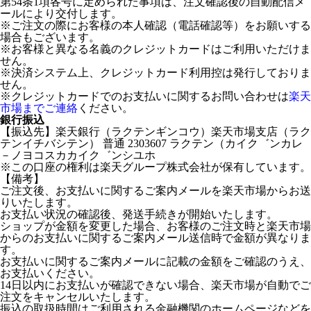
第54条1項各号に定められた事項は、注文確認後の自動配信メ
ールにより交付します。
※ご注文の際にお客様の本人確認（電話確認等）をお願いする
場合もございます。
※お客様と異なる名義のクレジットカードはご利用いただけま
せん。
※決済システム上、クレジットカード利用控は発行しておりま
せん。
※クレジットカードでのお支払いに関するお問い合わせは
楽天
市場までご連絡
ください。
銀行振込
【振込先】楽天銀行（ラクテンギンコウ）楽天市場支店（ラク
テンイチバシテン） 普通 2303607 ラクテン（カイク゛ンカレ
－ノヨコスカカイク゛ンシユホ
※この口座の権利は楽天グループ株式会社が保有しています。
【備考】
ご注文後、お支払いに関するご案内メールを楽天市場からお送
りいたします。
お支払い状況の確認後、発送手続きが開始いたします。
ショップが金額を変更した場合、お客様のご注文時と楽天市場
からのお支払いに関するご案内メール送信時で金額が異なりま
す。
お支払いに関するご案内メールに記載の金額をご確認のうえ、
お支払いください。
14日以内にお支払いが確認できない場合、楽天市場が自動でご
注文をキャンセルいたします。
振込の取扱時間はご利用される金融機関のホームページなどを