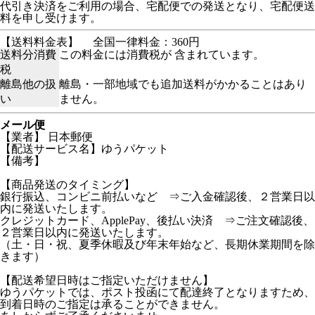
代引き決済をご利用の場合、宅配便での発送となり、宅配便送
料を申し受けます。
【送料料金表】
全国一律料金：360円
送料分消費
この料金には消費税が 含まれています。
税
離島他の扱
離島・一部地域でも追加送料がかかることはあり
い
ません。
メール便
【業者】 日本郵便
【配送サービス名】ゆうパケット
【備考】
【商品発送のタイミング】
銀行振込、コンビニ前払いなど ⇒ご入金確認後、２営業日以
内に発送いたします。
クレジットカード、ApplePay、後払い決済 ⇒ご注文確認後、
２営業日以内に発送いたします。
（土・日・祝、夏季休暇及び年末年始など、長期休業期間を除
きます）
【配送希望日時はご指定いただけません】
ゆうパケットでは、ポスト投函にて配達終了となりますため、
到着日時のご指定は承ることができません。