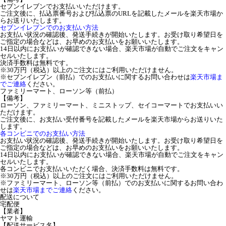
セブンイレブンでお支払いいただけます。
ご注文後に、払込票番号および払込票のURLを記載したメールを楽天市場か
らお送りいたします。
セブンイレブンでのお支払い方法
お支払い状況の確認後、発送手続きが開始いたします。お受け取り希望日を
ご指定の場合などは、お早めのお支払いをお願いいたします。
14日以内にお支払いが確認できない場合、楽天市場が自動でご注文をキャン
セルいたします。
決済手数料は無料です。
※30万円（税込）以上のご注文にはご利用いただけません。
※セブンイレブン（前払）でのお支払いに関するお問い合わせは
楽天市場ま
でご連絡
ください。
ファミリーマート、ローソン等（前払）
【備考】
ローソン、ファミリーマート、ミニストップ、セイコーマートでお支払いい
ただけます。
ご注文後に、お支払い受付番号を記載したメールを楽天市場からお送りいた
します。
各コンビニでのお支払い方法
お支払い状況の確認後、発送手続きが開始いたします。お受け取り希望日を
ご指定の場合などは、お早めのお支払いをお願いいたします。
14日以内にお支払いが確認できない場合、楽天市場が自動でご注文をキャン
セルいたします。
各コンビニでお支払いいただく場合、決済手数料は無料です。
※30万円（税込）以上のご注文にはご利用いただけません。
※ファミリーマート、ローソン等（前払）でのお支払いに関するお問い合わ
せは
楽天市場までご連絡
ください。
配送について
宅配便
【業者】
ヤマト運輸
【配送サービス名】