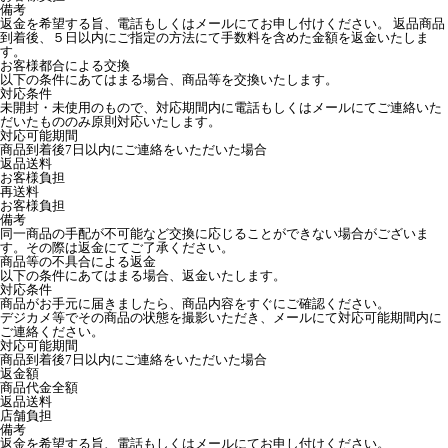
備考
返金を希望する旨、電話もしくはメールにてお申し付けください。 返品商品
到着後、５日以内にご指定の方法にて手数料を含めた金額を返金いたしま
す。
お客様都合による交換
以下の条件にあてはまる場合、商品等を交換いたします。
対応条件
未開封・未使用のもので、対応期間内に電話もしくはメールにてご連絡いた
だいたもののみ原則対応いたします。
対応可能期間
商品到着後7日以内にご連絡をいただいた場合
返品送料
お客様負担
再送料
お客様負担
備考
同一商品の手配が不可能など交換に応じることができない場合がございま
す。その際は返金にてご了承ください。
商品等の不具合による返金
以下の条件にあてはまる場合、返金いたします。
対応条件
商品がお手元に届きましたら、商品内容をすぐにご確認ください。
デジカメ等でその商品の状態を撮影いただき、メールにて対応可能期間内に
ご連絡ください。
対応可能期間
商品到着後7日以内にご連絡をいただいた場合
返金額
商品代金全額
返品送料
店舗負担
備考
返金を希望する旨、電話もしくはメールにてお申し付けください。