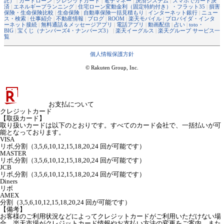
託）
|
カードローン
|
クレジットカード
|
電子マネー
|
決済システム
|
スマホでカード決
済
|
エネルギープランニング
|
住宅ローン変動金利（固定特約付き）・フラット35
|
損害
保険・生命保険比較
|
生命保険
|
自動車保険一括見積もり
|
インターネット銀行
|
ニュー
ス・検索
|
仕事紹介
|
不動産情報
|
ブログ
|
ROOM
|
楽天モバイル
|
プロバイダ・インタ
ーネット接続
|
無料通話＆メッセージアプリ
|
電話アプリ
|
動画配信
|
占い
|
toto・
BIG
|
宝くじ（ナンバーズ4・ナンバーズ3）
|
楽天イーグルス
|
楽天グループ サービス一
覧
個人情報保護方針
© Rakuten Group, Inc.
お支払について
クレジットカード
【取扱カード】
取り扱いカードは以下のとおりです。すべてのカード会社で、一括払いが可
能となっております。
VISA
リボ,分割（3,5,6,10,12,15,18,20,24 回が可能です）
MASTER
リボ,分割（3,5,6,10,12,15,18,20,24 回が可能です）
JCB
リボ,分割（3,5,6,10,12,15,18,20,24 回が可能です）
Diners
リボ
AMEX
分割（3,5,6,10,12,15,18,20,24 回が可能です）
【備考】
お客様のご利用状況などによってクレジットカードがご利用いただけない場
合、楽天市場がクレジットカード情報やお支払い方法の変更をご案内、また