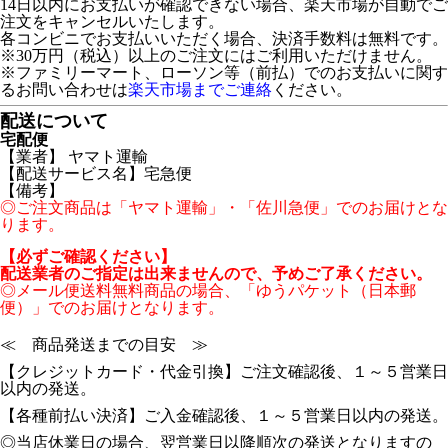
14日以内にお支払いが確認できない場合、楽天市場が自動でご
注文をキャンセルいたします。
各コンビニでお支払いいただく場合、決済手数料は無料です。
※30万円（税込）以上のご注文にはご利用いただけません。
※ファミリーマート、ローソン等（前払）でのお支払いに関す
るお問い合わせは
楽天市場までご連絡
ください。
配送について
宅配便
【業者】 ヤマト運輸
【配送サービス名】宅急便
【備考】
◎ご注文商品は「ヤマト運輸」・「佐川急便」でのお届けとな
ります。
【必ずご確認ください】
配送業者のご指定は出来ませんので、予めご了承ください。
◎メール便送料無料商品の場合、「ゆうパケット（日本郵
便）」でのお届けとなります。
≪ 商品発送までの目安 ≫
【クレジットカード・代金引換】ご注文確認後、１～５営業日
以内の発送。
【各種前払い決済】ご入金確認後、１～５営業日以内の発送。
◎当店休業日の場合、翌営業日以降順次の発送となりますの