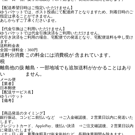
【配送希望日時はご指定いただけません】
ゆうパケットでは、ポスト投函にて配達終了となりますため、到着日時のご
指定は承ることができません。
あしからずご了承くださいませ。
【代金引換はご利用いただけません】
ゆうパケットでは代金引換決済をご利用いただけません。
代引き決済をご利用の場合、宅配便での発送となり、宅配便送料を申し受け
ます。
送料料金表
全国一律料金：360円
送料分消費
この料金には消費税が 含まれています。
税
離島他の扱
離島・一部地域でも追加送料がかかることはあり
い
ません。
メール便
【業者】
日本郵便
【配送サービス名】
ゆうパケット
【備考】
【商品発送のタイミング】
銀行振込、コンビニ前払いなど ⇒ご入金確認後、２営業日以内に発送いた
します。
クレジットカード、ApplePay、後払い決済 ⇒ご注文確認後、２営業日以内
に発送いたします。
（土・日・祝、夏季休暇及び年末年始など、長期休業期間を除きます）