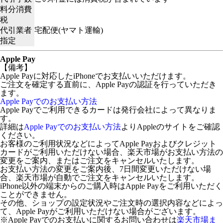
料分消費
税
代引業者
宅配便(ヤマト運輸)
指定
Apple Pay
【備考】
Apple Payに対応したiPhoneでお支払いいただけます。
ご注文を確定する直前に、Apple Payの認証を行っていただき
ます。
Apple Payでのお支払い方法
Apple Payでご利用できるカードは発行会社によって異なりま
す。
詳細は
Apple Payでのお支払い方法
よりAppleのサイトをご確認
ください。
お客様のご利用状況などによってApple Payおよびクレジット
カードがご利用いただけない場合、楽天市場がお支払い方法の
変更をご案内、またはご注文をキャンセルいたします。
お支払い方法の変更をご案内後、7日間変更いただけない場
合、楽天市場が自動でご注文をキャンセルいたします。
iPhone以外の端末からのご購入時はApple Payをご利用いただく
ことができません。
その他、ショップの設定状況やご注文時の選択内容などによっ
て、Apple Payがご利用いただけない場合がございます。
※Apple Payでのお支払いに関するお問い合わせは
楽天市場ま