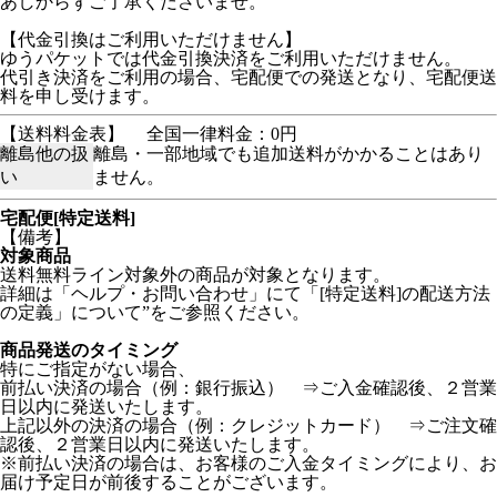
あしからずご了承くださいませ。
【代金引換はご利用いただけません】
ゆうパケットでは代金引換決済をご利用いただけません。
代引き決済をご利用の場合、宅配便での発送となり、宅配便送
料を申し受けます。
【送料料金表】
全国一律料金：0円
離島他の扱
離島・一部地域でも追加送料がかかることはあり
い
ません。
宅配便[特定送料]
【備考】
対象商品
送料無料ライン対象外の商品が対象となります。
詳細は「ヘルプ・お問い合わせ」にて「[特定送料]の配送方法
の定義」について”をご参照ください。
商品発送のタイミング
特にご指定がない場合、
前払い決済の場合（例：銀行振込） ⇒ご入金確認後、２営業
日以内に発送いたします。
上記以外の決済の場合（例：クレジットカード） ⇒ご注文確
認後、２営業日以内に発送いたします。
※前払い決済の場合は、お客様のご入金タイミングにより、お
届け予定日が前後することがございます。