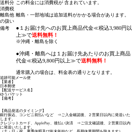
送料分
この料金には消費税が 含まれています。
消費税
離島他
離島・一部地域は追加送料がかかる場合があります。
の扱い
●１お届け先へのお買上商品代金≪税込3,980円以
備考
上≫で
送料無料！
※沖縄・離島を除く
●沖縄・離島へは１お届け先あたりのお買上商品
代金≪税込9,800円以上≫で
送料無料！
通常購入の場合は、料金表の通りとなります。
追跡可能メール便
【業者】
日本郵便
【配送サービス名】
ゆうパケット
【備考】
【商品発送のタイミング】
銀行振込、コンビニ前払いなど ⇒ご入金確認後、２営業日以内に発送いた
します。
クレジットカード、ApplePay、後払い決済 ⇒ご注文確認後、２営業日以内
に発送いたします。
（土・日・祝、夏季休暇及び年末年始など、長期休業期間を除きます）