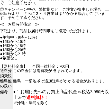
で、ご注意ください。
◎キャンペーン中や、繁忙期など、ご注文が集中した場合、上
記日程より、さらに２～４営業日ほどかかる場合がございま
す、予めご了承ください。
≪ お届時間指定 ≫
下記より、商品お届け時間帯をご指定いただけます。
●午前中（9時～12時）
●14時から16時
●16時から18時
●18時から20時
●19時から21時
●希望なし
【送料料金表】
全国一律料金：700円
送料分
この料金には消費税が 含まれています。
消費税
離島他
離島・一部地域は追加送料がかかる場合があります。
の扱い
●１お届け先へのお買上商品代金≪税込3,980円以
備考
上≫で
送料無料！
※沖縄・離島を除く