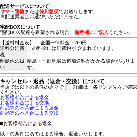
配送サービスについて
ヤマト運輸
または
佐川急便
でお送りします。
※配送業者はお選びいただけません。
宅配BOXについて
宅配BOX配達を希望される場合、
備考欄にご記入
ください。
【送料料金表】
全国一律料金：700円
送料分消費
この料金には消費税が 含まれています。
税
離島他の扱
離島・一部地域は追加送料がかかる場合がありま
い
す。
キャンセル・返品（返金・交換）について
当店では以下の条件の通りです。詳細は、各リンク先をご確認
ください。
お客様都合による返金
お客様都合による交換
商品等の不具合による返金
商品等の不具合による交換
■
お客様都合による返金
以下の条件にあてはまる場合、返金いたします。