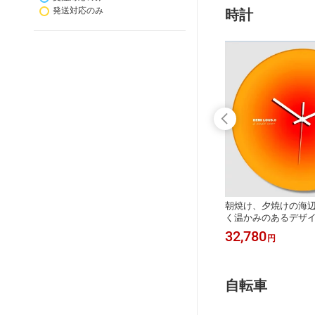
発送対応のみ
時計
きく見や
3D掛け時計 インテリアクロックイン
朝焼け、夕焼けの海
壁掛け時
デックスが立体で浮き文字鏡の文字盤
く温かみのあるデザ
置き時計
が部屋を広く見せるミラーグレー 壁
ルクロックインテリア
31,680
32,780
円
円
日付け）
掛け時計ミラーヴィンテージインデッ
け時計オレンジ×レッ
リビン
クス部屋の灯りの反射の映り込みが素
ンライトブルー×オレ
、寝室、
晴らしい
夕暮れ静音 連続秒針
的
自転車