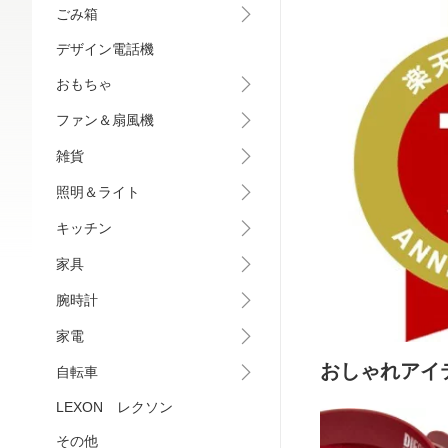
ごみ箱
デザイン電話機
おもちゃ
ファン＆扇風機
雑貨
照明＆ライト
キッチン
家具
腕時計
家電
おしゃれアイ
自転車
LEXON レクソン
その他