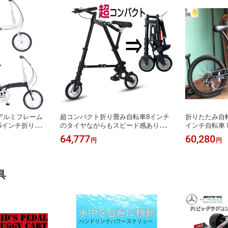
アルミフレーム
超コンパクト折り畳み自転車8インチ
折りたたみ自
6インチ折り畳み
のタイヤながらもスピード感あり！車
インチ自転車 
折りたためてキャ
のトランクや物置に簡単収納！軽くて
段差の衝撃も
64,777
60,280
円
円
に持ち運びも便利
小さいので持ち運びに超便利！数十秒
搭載シマノ製
段変速ギア搭載
で折り畳めて使い方簡単！通勤や通学
ブラック マ
イクルコンパクト
にも十分利用可能です
ットブラック
具