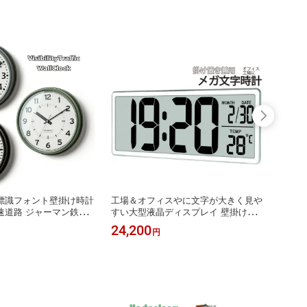
標識フォント壁掛け時計
工場＆オフィスやに文字が大きく見や
3D掛
速道路 ジャーマン鉄道
すい大型液晶ディスプレイ 壁掛け時
デック
スタイルグリーン ブラ
計 ホワイトスタンド付きで置き時計
が部屋
24,200
31,6
円
フレーム遠くからでも読
にもできるカレンダー（月＆日付け）
掛け時
インフォント指針やフレ
＆温度表示アラーム機能付きリビン
クス部
ックスに拘ったガラスウ
グ、オフィス、ホテル、教室、寝室、
晴らし
クスイープムーブメント
商店など色々なところで実用的