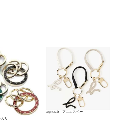
agnes.b アニエスベー
ルガリ