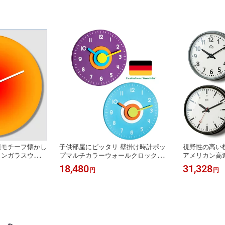
辺モチーフ懐かし
子供部屋にピッタリ 壁掛け時計ポッ
視野性の高い
インガラスウォー
プマルチカラーウォールクロックライ
アメリカン高
クロック 壁掛
ラックパープル スカイブルー 秒針な
フレンチ空港
18,480
31,328
円
円
ドグ ラデーショ
しのかわいいデザイン ドイツブラン
ック アルミ
ンジ 朝日 夕日
ド パープル、オレンジ、水色、黄色
みやすくデザ
ーム、インデ
ォールクロッ