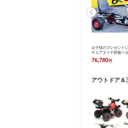
車 イエロ
パトランプ搭載白バイ 乗り物アクセ
お子様のプレゼントに
動乗用カ
ルペダルを踏むだけで進むパトロール
チエアタイヤ搭載ペ
型電気自
バイク電動乗用玩具ライドオン3輪ポ
操作は簡単、足漕ぎ
37,180
76,780
円
円
リスバイク安定する幅広タイヤ仕様ホ
ンドルを回するだけ
ワイト×ブルー×イエローアメリカン
時に止める安全ハン
ポリスバイク補助輪付きで安心 お子
ラック レッド 乗用玩
様へのプレゼントに最適
アウトドア＆