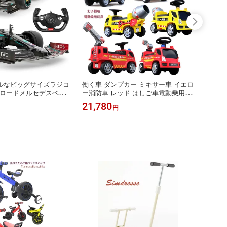
ルなビッグサイズラジコ
働く車 ダンプカー ミキサー車 イエロ
パトラ
ンロードメルセデスベン
ー消防車 レッド はしご車電動乗用カ
ルペダ
フォーマンス 1/12 ス
ーはたらくくるまシリーズ小型電気自
バイク
21,780
37,1
円
desBENZ F1世界選手権
動車子供用電動乗用玩具
リスバ
フォーミュラーワンカー
ワイト
/C 1:12 贈り物 父の
ポリス
生日 クリスマス プレゼ
様への