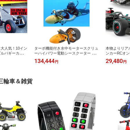
大人気！10イン
ターボ機能付き水中モータースクリュ
本物よりリア
ダルバギーカート
ーハイパワー電動シースクーター 水
ンカーRCオ
ペダルを漕いでハ
深30m 速度5km/hレバーを引くだけの
ツAMG車ハイパ
134,444
29,480
円
円
左右のタイヤを同
簡単操縦足ひれスキューバーダイビン
ケール Merce
ドブレーキ採用ブ
グとは違ったスピード感GoPro付けて
より参戦した
具
潜れば一味違った水中撮影ができ海中
おもちゃ 玩具 R
散歩マリンスポーツをより楽しめます
日 男の子 誕
三輪車＆雑貨
ント