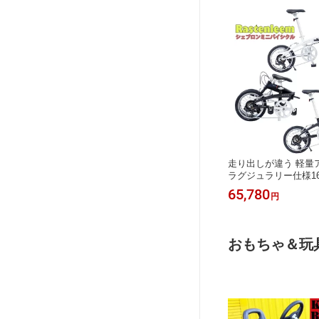
走り出しが違う 軽量
ラグジュラリー仕様1
自転車コンパクトに
65,780
円
ンプやアウトドア時
坂道も楽々シマノ製7
フォールディングサ
に収納 ホワイト マ
おもちゃ＆玩