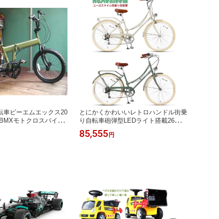
転車ビーエムエックス20
とにかくかわいいレトロハンドル街乗
BMXモトクロスバイク
り自転車砲弾型LEDライト搭載26イン
吸収リアサスペンション
チ自転車シマノ製6段変速ギアリアパ
85,555
円
6段変速ギア搭載マット
イプキャリア付きシティーサイクルラ
ットオリーブ
ベンダーパープル グリーン ライトブ
ルー クリームホワイト女性に人気フ
ラットワイドハンドルユーロスタイル