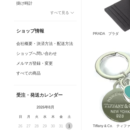
掛け時計
すべて見る
ショップ情報
PRADA プラダ
会社概要・決済方法・配送方法
ショップへ問い合わせ
メルマガ登録・変更
すべての商品
受注・発送カレンダー
2026年8月
日
月
火
水
木
金
土
26
27
28
29
30
31
1
Tiffany & Co. ティ