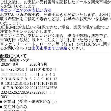
ご注文後に、お支払い受付番号を記載したメールを楽天市場か
らお送りいたします。
各コンビニでのお支払い方法
お支払い状況の確認後、発送手続きが開始いたします。お受け
取り希望日をご指定の場合などは、お早めのお支払いをお願い
いたします。
3日以内にお支払いが確認できない場合、楽天市場が自動でご
注文をキャンセルいたします。
各コンビニでお支払いいただく場合、決済手数料は無料です。
※30万円（税込）以上のご注文にはご利用いただけません。
※ファミリーマート、ローソン等（前払）でのお支払いに関す
るお問い合わせは
楽天市場までご連絡
ください。
配送について
受注・発送カレンダー
2026年8月
2026年9月
日
月
火
水
木
金
土
日
月
火
水
木
金
土
26
27
28
29
30
31
1
30
31
1
2
3
4
5
2
3
4
5
6
7
8
6
7
8
9
10
11
12
9
10
11
12
13
14
15
13
14
15
16
17
18
19
16
17
18
19
20
21
22
20
21
22
23
24
25
26
23
24
25
26
27
28
29
27
28
29
30
1
2
3
30
31
1
2
3
4
5
■
休業日（受注・発送対応なし）
■
受注対応のみ