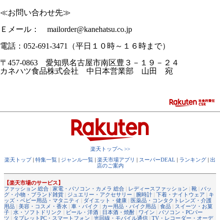
≪お問い合わせ先≫
Ｅメール： mailorder@kanehatsu.co.jp
電話：052-691-3471（平日１０時～１６時まで）
〒457-0863 愛知県名古屋市南区豊３－１９－２４
カネハツ食品株式会社 中日本営業部 山田 宛
楽天トップへ >>
楽天トップ
|
特集一覧
|
ジャンル一覧
|
楽天市場アプリ
|
スーパーDEAL
|
ランキング
|
出
店のご案内
【楽天市場のサービス】
ファッション 総合
|
家電・パソコン・カメラ 総合
|
レディースファッション
|
靴
|
バッ
グ・小物・ブランド雑貨
|
ジュエリー・アクセサリー
|
腕時計
|
下着・ナイトウェア
|
キ
ッズ・ベビー用品・マタニティ
|
ダイエット・健康
|
医薬品・コンタクトレンズ・介護
用品
|
美容・コスメ・香水
|
車・バイク
|
カー用品・バイク用品
|
食品
|
スイーツ・お菓
子
|
水・ソフトドリンク
|
ビール・洋酒
|
日本酒・焼酎
|
ワイン
|
パソコン・PCパー
ツ
|
タブレットPC・スマートフォン
|
光回線・モバイル通信
|
TV・レコーダー・オーデ