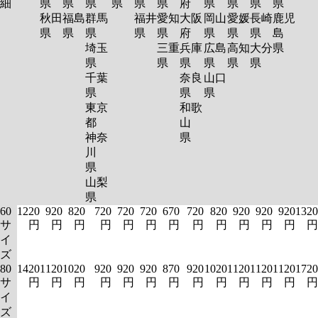
細
県
県
県
県
県
県
府
県
県
県
県
秋田
福島
群馬
福井
愛知
大阪
岡山
愛媛
長崎
鹿児
県
県
県
県
県
府
県
県
県
島
埼玉
三重
兵庫
広島
高知
大分
県
県
県
県
県
県
県
千葉
奈良
山口
県
県
県
東京
和歌
都
山
神奈
県
川
県
山梨
県
60
1220
920
820
720
720
720
670
720
820
920
920
920
1320
サ
円
円
円
円
円
円
円
円
円
円
円
円
円
イ
ズ
80
1420
1120
1020
920
920
920
870
920
1020
1120
1120
1120
1720
サ
円
円
円
円
円
円
円
円
円
円
円
円
円
イ
ズ