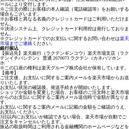
ールにより交付します。
※ご注文の際にお客様の本人確認（電話確認等）をお願いする
場合もございます。
※お客様と異なる名義のクレジットカードはご利用いただけま
せん。
※決済システム上、クレジットカード利用控は発行しておりま
せん。
※クレジットカードでのお支払いに関するお問い合わせは
楽天
市場までご連絡
ください。
銀行振込
【振込先】楽天銀行（ラクテンギンコウ）楽天市場支店（ラク
テンイチバシテン） 普通 2670073 ラクテン（カネハツホン
ホ゜
※この口座の権利は楽天グループ株式会社が保有しています。
【備考】
ご注文後、お支払いに関するご案内メールを楽天市場からお送
りいたします。
お支払い状況の確認後、発送手続きが開始いたします。
ショップが金額を変更した場合、お客様のご注文時と楽天市場
からのお支払いに関するご案内メール送信時で金額が異なりま
す。
お支払いに関するご案内メールに記載の金額をご確認のうえ、
お支払いください。
3日以内にお支払いが確認できない場合、楽天市場が自動でご
注文をキャンセルいたします。
振込の取扱時間はご利用される金融機関のホームページなどを