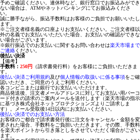
予めご確認ください。連休時など、銀行窓口でお振込みができ
ない場合は、ATMやネットバンキングにてお振込みくださ
い。
誠に勝手ながら、振込手数料はお客様のご負担でお願いいたし
ます。
※ご注文者様名義の口座よりお支払いください。ご注文者様以
外の名義でお支払いいただいた場合、お支払いの確認ができな
い場合がございます。
※銀行振込でのお支払いに関するお問い合わせは
楽天市場まで
ご連絡
ください。
後払い決済
【備考】
手数料：
250円
（請求書発行料）をお客様にご負担いただきま
す。
後払い決済ご利用規約
及び
個人情報の取扱いに係る事項
をご確
認いただき、ご同意のうえご利用ください。
各コンビニまたは銀行でお支払いいただけます。
商品発送後、注文者メールアドレスに対してお支払い用バーコ
ード付きの請求のご案内メールを送付します（楽天市場の指示
に基づき株式会社ネットプロテクションズよりご請求しま
す）。メール受取後14日以内にお支払いください。
後払い決済でのお支払い方法
お客様のご都合で請求書発行後に注文をキャンセル・金額を変
更された場合、手数料をご負担いただきます。その際、手数料
を楽天ポイントから引き落としをさせていただく場合がござい
ます。