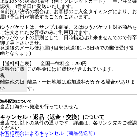
上記以外の決済の場合（例：クレジットカード） ⇒ご注文確
認後、3営業日に発送いたします。
※前払い決済の場合は、お客様のご入金タイミングにより、お
届け予定日が前後することがございます。
ゆうパケットは、サンプル商品、又はゆうパケット対応商品を
ご注文されたお客様のみご利用頂けます。
ゆうパケットの原則として、日時指定は出来ませんでので何卒
御了承下さいませ。
発送後のメール便お届け目安(発送後1～5日頃での郵便受け投
函となります)
【送料料金表】
全国一律料金：290円
送料分消費
この料金には消費税が 含まれています。
税
離島他の扱
離島・一部地域は追加送料がかかる場合がありま
い
す。
海外配送について
当店は海外へ発送を行っていません
キャンセル・返品（返金・交換）について
当店では以下の条件の通りです。詳細は、各リンク先をご確認
ください。
お客様都合によるキャンセル（商品発送前）