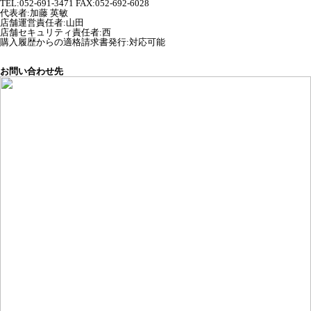
TEL:052-691-3471 FAX:052-692-6028
代表者
:
加藤 英敏
店舗運営責任者
:
山田
店舗セキュリティ責任者
:
西
購入履歴からの適格請求書発行:対応可能
お問い合わせ先