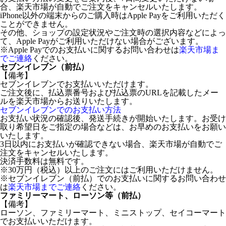
合、楽天市場が自動でご注文をキャンセルいたします。
iPhone以外の端末からのご購入時はApple Payをご利用いただく
ことができません。
その他、ショップの設定状況やご注文時の選択内容などによっ
て、Apple Payがご利用いただけない場合がございます。
※Apple Payでのお支払いに関するお問い合わせは
楽天市場ま
でご連絡
ください。
セブンイレブン（前払）
【備考】
セブンイレブンでお支払いいただけます。
ご注文後に、払込票番号および払込票のURLを記載したメー
ルを楽天市場からお送りいたします。
セブンイレブンでのお支払い方法
お支払い状況の確認後、発送手続きが開始いたします。お受け
取り希望日をご指定の場合などは、お早めのお支払いをお願い
いたします。
3日以内にお支払いが確認できない場合、楽天市場が自動でご
注文をキャンセルいたします。
決済手数料は無料です。
※30万円（税込）以上のご注文にはご利用いただけません。
※セブンイレブン（前払）でのお支払いに関するお問い合わせ
は
楽天市場までご連絡
ください。
ファミリーマート、ローソン等（前払）
【備考】
ローソン、ファミリーマート、ミニストップ、セイコーマート
でお支払いいただけます。