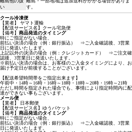
離島他の扱
離島・一部地域は追加送料がかかる場合がありま
い
す。
クール冷凍便
【業者】 ヤマト運輸
【配送サービス名】クール宅急便
【備考】
商品発送のタイミング
特にご指定がない場合、
前払い決済の場合（例：銀行振込） ⇒ご入金確認後、3営業
日に発送いたします。
上記以外の決済の場合（例：クレジットカード） ⇒ご注文確
認後、3営業日に発送いたします。
※前払い決済の場合は、お客様のご入金タイミングにより、お
届け予定日が前後することがございます。
【配送希望時間帯をご指定出来ます】
午前中・14時～16時・16時～18時・18時～20時・19時～21時
ただし時間を指定された場合でも、事情により指定時間内に配
達ができない事もございます。
メール便
【業者】 日本郵便
【配送サービス名】ゆうパケット
【備考】
商品発送のタイミング
特にご指定がない場合、
前払い決済の場合（例：銀行振込） ⇒ご入金確認後、3営業
日に発送いたします。