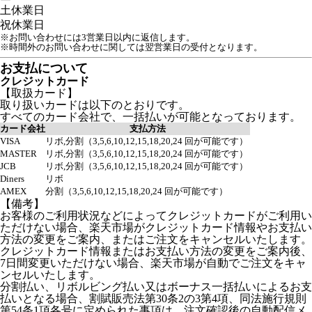
土
休業日
祝
休業日
※お問い合わせには3営業日以内に返信します。
※時間外のお問い合わせに関しては翌営業日の受付となります。
お支払について
クレジットカード
【取扱カード】
取り扱いカードは以下のとおりです。
すべてのカード会社で、一括払いが可能となっております。
カード会社
支払方法
VISA
リボ,分割（3,5,6,10,12,15,18,20,24 回が可能です）
MASTER
リボ,分割（3,5,6,10,12,15,18,20,24 回が可能です）
JCB
リボ,分割（3,5,6,10,12,15,18,20,24 回が可能です）
Diners
リボ
AMEX
分割（3,5,6,10,12,15,18,20,24 回が可能です）
【備考】
お客様のご利用状況などによってクレジットカードがご利用い
ただけない場合、楽天市場がクレジットカード情報やお支払い
方法の変更をご案内、またはご注文をキャンセルいたします。
クレジットカード情報またはお支払い方法の変更をご案内後、
7日間変更いただけない場合、楽天市場が自動でご注文をキャ
ンセルいたします。
分割払い、リボルビング払い又はボーナス一括払いによるお支
払いとなる場合、割賦販売法第30条2の3第4項、同法施行規則
第54条1項各号に定められた事項は、注文確認後の自動配信メ