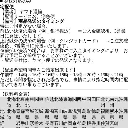
■
発送対応のみ
宅配便
【業者】 ヤマト運輸
【配送サービス名】宅急便
【備考】
商品発送のタイミング
特にご指定がない場合、
前払い決済の場合（例：銀行振込） ⇒ご入金確認後、3営業
日に発送いたします。
上記以外の決済の場合（例：クレジットカード） ⇒ご注文確
認後、3営業日に発送いたします。
※前払い決済の場合は、お客様のご入金タイミングにより、お
届け予定日が前後することがございます。
・配送会社は、ヤマト便での発送となります。
【配送希望時間帯をご指定出来ます】
午前中・14時～16時・16時～18時・18時～20時・19時～21時
ただし時間を指定された場合でも、事情により指定時間内に配
達ができない事もございます。
【送料料金表】
北海
北東
南東
関東
信越
北陸
東海
関西
中国
四国
北九
南九
沖縄
道
北
北
州
州
地
北海
青森
宮城
茨城
新潟
富山
岐阜
滋賀
鳥取
徳島
福岡
熊本
沖縄
域
道
県
県
県
県
県
県
県
県
県
県
県
県
詳
岩手
山形
栃木
長野
石川
静岡
京都
島根
香川
佐賀
宮崎