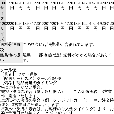
100
1720
1420
1320
1220
1220
1220
1170
1220
1320
1420
1420
1420
2320
サ
円
円
円
円
円
円
円
円
円
円
円
円
円
イ
ズ
120
2220
1920
1820
1720
1720
1720
1670
1720
1820
1920
1920
1920
3120
サ
円
円
円
円
円
円
円
円
円
円
円
円
円
イ
ズ
送料分消費
この料金には消費税が 含まれています。
税
離島他の扱
離島・一部地域は追加送料がかかる場合がありま
い
す。
クール便
【業者】 ヤマト運輸
【配送サービス名】クール宅急便
【備考】
商品発送のタイミング
特にご指定がない場合、
前払い決済の場合（例：銀行振込） ⇒ご入金確認後、3営業
日に発送いたします。
上記以外の決済の場合（例：クレジットカード） ⇒ご注文確
認後、3営業日に発送いたします。
※前払い決済の場合は、お客様のご入金タイミングにより、お
届け予定日が前後することがございます。