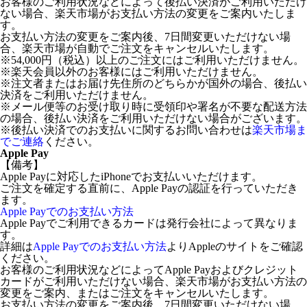
お客様のご利用状況などによって後払い決済がご利用いただけ
ない場合、楽天市場がお支払い方法の変更をご案内いたしま
す。
お支払い方法の変更をご案内後、7日間変更いただけない場
合、楽天市場が自動でご注文をキャンセルいたします。
※54,000円（税込）以上のご注文にはご利用いただけません。
※楽天会員以外のお客様にはご利用いただけません。
※注文者またはお届け先住所のどちらかが国外の場合、後払い
決済をご利用いただけません。
※メール便等のお受け取り時に受領印や署名が不要な配送方法
の場合、後払い決済をご利用いただけない場合がございます。
※後払い決済でのお支払いに関するお問い合わせは
楽天市場ま
でご連絡
ください。
Apple Pay
【備考】
Apple Payに対応したiPhoneでお支払いいただけます。
ご注文を確定する直前に、Apple Payの認証を行っていただき
ます。
Apple Payでのお支払い方法
Apple Payでご利用できるカードは発行会社によって異なりま
す。
詳細は
Apple Payでのお支払い方法
よりAppleのサイトをご確認
ください。
お客様のご利用状況などによってApple Payおよびクレジット
カードがご利用いただけない場合、楽天市場がお支払い方法の
変更をご案内、またはご注文をキャンセルいたします。
お支払い方法の変更をご案内後、7日間変更いただけない場