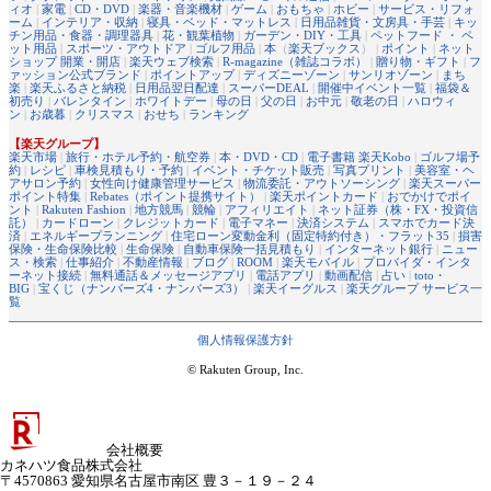
ィオ
|
家電
|
CD・DVD
|
楽器・音楽機材
|
ゲーム
|
おもちゃ
|
ホビー
|
サービス・リフォ
ーム
|
インテリア・収納
|
寝具・ベッド・マットレス
|
日用品雑貨・文房具・手芸
|
キッ
チン用品・食器・調理器具
|
花・観葉植物
|
ガーデン・DIY・工具
|
ペットフード ・ ペ
ット用品
|
スポーツ・アウトドア
|
ゴルフ用品
|
本
（
楽天ブックス
） |
ポイント
|
ネット
ショップ 開業・開店
|
楽天ウェブ検索
|
R-magazine（雑誌コラボ）
|
贈り物・ギフト
|
フ
ァッション公式ブランド
|
ポイントアップ
|
ディズニーゾーン
|
サンリオゾーン
|
まち
楽
|
楽天ふるさと納税
|
日用品翌日配達
|
スーパーDEAL
|
開催中イベント一覧
|
福袋＆
初売り
|
バレンタイン
|
ホワイトデー
|
母の日
|
父の日
|
お中元
|
敬老の日
|
ハロウィ
ン
|
お歳暮
|
クリスマス
|
おせち
|
ランキング
【楽天グループ】
楽天市場
|
旅行・ホテル予約・航空券
|
本・DVD・CD
|
電子書籍 楽天Kobo
|
ゴルフ場予
約
|
レシピ
|
車検見積もり・予約
|
イベント・チケット販売
|
写真プリント
|
美容室・ヘ
アサロン予約
|
女性向け健康管理サービス
|
物流委託・アウトソーシング
|
楽天スーパー
ポイント特集
|
Rebates（ポイント提携サイト）
|
楽天ポイントカード
|
おでかけでポイ
ント
|
Rakuten Fashion
|
地方競馬
|
競輪
|
アフィリエイト
|
ネット証券（株・FX・投資信
託）
|
カードローン
|
クレジットカード
|
電子マネー
|
決済システム
|
スマホでカード決
済
|
エネルギープランニング
|
住宅ローン変動金利（固定特約付き）・フラット35
|
損害
保険・生命保険比較
|
生命保険
|
自動車保険一括見積もり
|
インターネット銀行
|
ニュー
ス・検索
|
仕事紹介
|
不動産情報
|
ブログ
|
ROOM
|
楽天モバイル
|
プロバイダ・インタ
ーネット接続
|
無料通話＆メッセージアプリ
|
電話アプリ
|
動画配信
|
占い
|
toto・
BIG
|
宝くじ（ナンバーズ4・ナンバーズ3）
|
楽天イーグルス
|
楽天グループ サービス一
覧
個人情報保護方針
© Rakuten Group, Inc.
会社概要
カネハツ食品株式会社
〒4570863 愛知県名古屋市南区 豊３－１９－２４