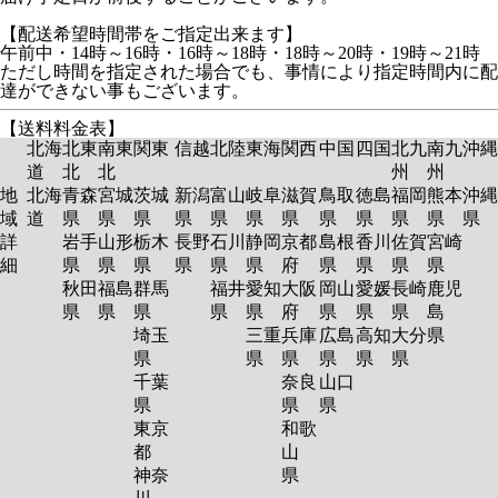
【配送希望時間帯をご指定出来ます】
午前中・14時～16時・16時～18時・18時～20時・19時～21時
ただし時間を指定された場合でも、事情により指定時間内に配
達ができない事もございます。
【送料料金表】
北海
北東
南東
関東
信越
北陸
東海
関西
中国
四国
北九
南九
沖縄
道
北
北
州
州
地
北海
青森
宮城
茨城
新潟
富山
岐阜
滋賀
鳥取
徳島
福岡
熊本
沖縄
域
道
県
県
県
県
県
県
県
県
県
県
県
県
詳
岩手
山形
栃木
長野
石川
静岡
京都
島根
香川
佐賀
宮崎
細
県
県
県
県
県
県
府
県
県
県
県
秋田
福島
群馬
福井
愛知
大阪
岡山
愛媛
長崎
鹿児
県
県
県
県
県
府
県
県
県
島
埼玉
三重
兵庫
広島
高知
大分
県
県
県
県
県
県
県
千葉
奈良
山口
県
県
県
東京
和歌
都
山
神奈
県