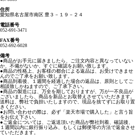
住所
愛知県名古屋市南区 豊３－１９－２４
電話番号
052-691-3471
FAX番号
052-692-6028
備考
●商品がお手元に届きましたら、ご注文内容と異なっていない
か、不備がないか、すぐに確認をお願い致します。
●商品の性格上、お客様の都合による返品は、お受けできませ
んのでご了承をお願い致します。
●商品到着後、１週間を経過した場合の返品は、原則としてご
相談致しかねますので、ご了承下さい。
●商品の製造には、万全を期しておりますが、万が一不良品が
ございましたら、商品を新品とお取替えさせていただきます。
送料は、弊社で負担いたしますので、現品を捨てずにお取り置
きください。
●お問い合わせの際は、必ず「楽天市場で購入した」と言う旨
をお伝え下さい。
●ご返金については、ご返送頂いた商品が弊社到着、確認後、
１週間以内に銀行振り込み、もしくは郵便等の方法で返金させ
ていただきます。