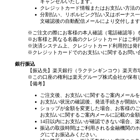
キャンセルいたします。
クレジットカード情報またはお支払い方法の
分割払い、リボルビング払い又はボーナス一括
文確認後の自動配信メールにより交付します
※ご注文の際にお客様の本人確認（電話確認等）
※お客様と異なる名義のクレジットカードはご利
※決済システム上、クレジットカード利用控は発
※クレジットカードでのお支払いに関するお問い
銀行振込
【振込先】楽天銀行（ラクテンギンコウ）楽天市場支
※この口座の権利は楽天グループ株式会社が保有
【備考】
ご注文後、お支払いに関するご案内メールを
お支払い状況の確認後、発送手続きが開始い
ショップが金額を変更した場合、お客様のご
お支払いに関するご案内メールに記載の金額
14日以内にお支払いが確認できない場合、
振込の取扱時間はご利用される金融機関のホ
グにてお振込みください。