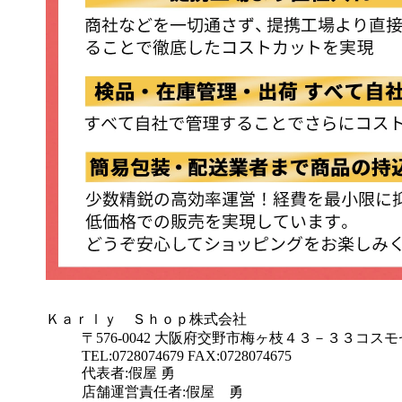
Ｋａｒｌｙ Ｓｈｏｐ株式会社
〒576-0042 大阪府交野市梅ヶ枝４３－３３コ
TEL:0728074679 FAX:0728074675
代表者:假屋 勇
店舗運営責任者:假屋 勇