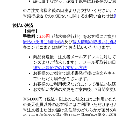
誠に勝手ながら、振込手数料はお客様のご負
※ご注文者様名義の口座よりお支払いください。
※銀行振込でのお支払いに関するお問い合わせは
後払い決済
【備考】
手数料：
250円
（請求書発行料）をお客様にご負担
後払い決済ご利用規約
及び
個人情報の取扱いに係
各コンビニまたは銀行でお支払いいただけます。
商品発送後、注文者メールアドレスに対して
ンズよりご請求します）。メール受取後14
後払い決済でのお支払い方法
お客様のご都合で請求書発行後に注文をキャ
ていただく場合がございます。
お客様のご利用状況などによって後払い決済
お支払い方法の変更をご案内後、7日間変更
※54,000円（税込）以上のご注文にはご利用いた
※楽天会員以外のお客様にはご利用いただけませ
※注文者またはお届け先住所のどちらかが国外の
※メール便等のお受け取り時に受領印や署名が不