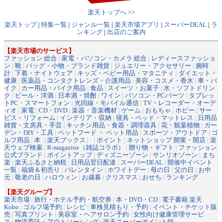
楽天トップへ >>
楽天トップ
|
特集一覧
|
ジャンル一覧
|
楽天市場アプリ
|
スーパーDEAL
|
ラ
ンキング
|
出店のご案内
【楽天市場のサービス】
ファッション 総合
|
家電・パソコン・カメラ 総合
|
レディースファッショ
ン
|
靴
|
バッグ・小物・ブランド雑貨
|
ジュエリー・アクセサリー
|
腕時
計
|
下着・ナイトウェア
|
キッズ・ベビー用品・マタニティ
|
ダイエット・
健康
|
医薬品・コンタクトレンズ・介護用品
|
美容・コスメ・香水
|
車・バ
イク
|
カー用品・バイク用品
|
食品
|
スイーツ・お菓子
|
水・ソフトドリン
ク
|
ビール・洋酒
|
日本酒・焼酎
|
ワイン
|
パソコン・PCパーツ
|
タブレッ
トPC・スマートフォン
|
光回線・モバイル通信
|
TV・レコーダー・オーデ
ィオ
|
家電
|
CD・DVD
|
楽器・音楽機材
|
ゲーム
|
おもちゃ
|
ホビー
|
サー
ビス・リフォーム
|
インテリア・収納
|
寝具・ベッド・マットレス
|
日用品
雑貨・文房具・手芸
|
キッチン用品・食器・調理器具
|
花・観葉植物
|
ガー
デン・DIY・工具
|
ペットフード ・ ペット用品
|
スポーツ・アウトドア
|
ゴ
ルフ用品
|
本
（
楽天ブックス
） |
ポイント
|
ネットショップ 開業・開店
|
楽
天ウェブ検索
|
R-magazine（雑誌コラボ）
|
贈り物・ギフト
|
ファッション
公式ブランド
|
ポイントアップ
|
ディズニーゾーン
|
サンリオゾーン
|
まち
楽
|
楽天ふるさと納税
|
日用品翌日配達
|
スーパーDEAL
|
開催中イベント
一覧
|
福袋＆初売り
|
バレンタイン
|
ホワイトデー
|
母の日
|
父の日
|
お中
元
|
敬老の日
|
ハロウィン
|
お歳暮
|
クリスマス
|
おせち
|
ランキング
【楽天グループ】
楽天市場
|
旅行・ホテル予約・航空券
|
本・DVD・CD
|
電子書籍 楽天
Kobo
|
ゴルフ場予約
|
レシピ
|
車検見積もり・予約
|
イベント・チケット販
売
|
写真プリント
|
美容室・ヘアサロン予約
|
女性向け健康管理サービ
ス
|
物流委託・アウトソーシング
|
楽天スーパーポイント特