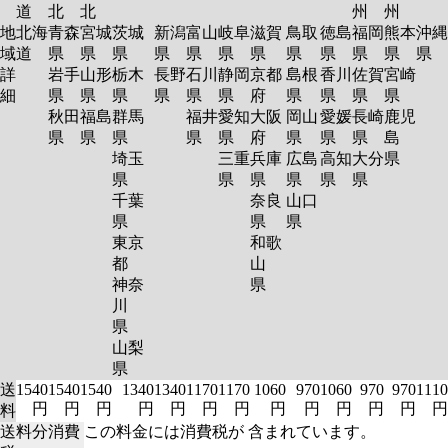
道
北
北
州
州
地
北海
青森
宮城
茨城
新潟
富山
岐阜
滋賀
鳥取
徳島
福岡
熊本
沖縄
域
道
県
県
県
県
県
県
県
県
県
県
県
県
詳
岩手
山形
栃木
長野
石川
静岡
京都
島根
香川
佐賀
宮崎
細
県
県
県
県
県
県
府
県
県
県
県
秋田
福島
群馬
福井
愛知
大阪
岡山
愛媛
長崎
鹿児
県
県
県
県
県
府
県
県
県
島
埼玉
三重
兵庫
広島
高知
大分
県
県
県
県
県
県
県
千葉
奈良
山口
県
県
県
東京
和歌
都
山
神奈
県
川
県
山梨
県
送
1540
1540
1540
1340
1340
1170
1170
1060
970
1060
970
970
1110
円
円
円
円
円
円
円
円
円
円
円
円
円
料
送料分消費
この料金には消費税が 含まれています。