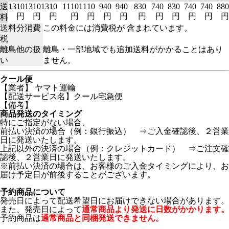
送
1310
1310
1310
1110
1110
940
940
830
740
830
740
740
880
円
円
円
円
円
円
円
円
円
円
円
円
円
料
送料分消費
この料金には消費税が 含まれています。
税
離島他の扱
離島・一部地域でも追加送料がかかることはあり
い
ません。
クール便
【業者】 ヤマト運輸
【配送サービス名】クール宅急便
【備考】
商品発送のタイミング
特にご指定がない場合、
前払い決済の場合（例：銀行振込） ⇒ご入金確認後、２営業
日に発送いたします。
上記以外の決済の場合（例：クレジットカード） ⇒ご注文確
認後、２営業日に発送いたします。
※前払い決済の場合は、お客様のご入金タイミングにより、お
届け予定日が前後することがございます。
予約商品について
発売日によって配送希望日にお届けできない場合があります。
また、発売日によって
通常商品より発送に日数がかかります。
予約商品は
通常商品と同梱発送できません。