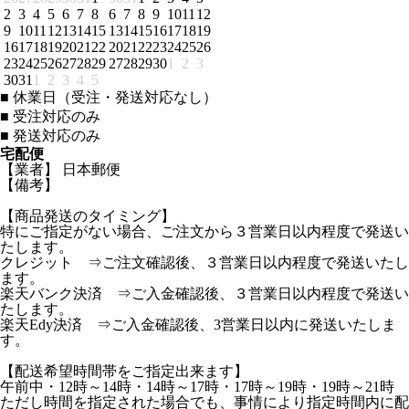
2
3
4
5
6
7
8
6
7
8
9
10
11
12
9
10
11
12
13
14
15
13
14
15
16
17
18
19
16
17
18
19
20
21
22
20
21
22
23
24
25
26
23
24
25
26
27
28
29
27
28
29
30
1
2
3
30
31
1
2
3
4
5
■
休業日（受注・発送対応なし）
■
受注対応のみ
■
発送対応のみ
宅配便
【業者】 日本郵便
【備考】
【商品発送のタイミング】
特にご指定がない場合、ご注文から３営業日以内程度で発送い
たします。
クレジット ⇒ご注文確認後、３営業日以内程度で発送いたし
ます。
楽天バンク決済 ⇒ご入金確認後、３営業日以内程度で発送い
たします。
楽天Edy決済 ⇒ご入金確認後、3営業日以内に発送いたしま
す。
【配送希望時間帯をご指定出来ます】
午前中・12時～14時・14時～17時・17時～19時・19時～21時
ただし時間を指定された場合でも、事情により指定時間内に配