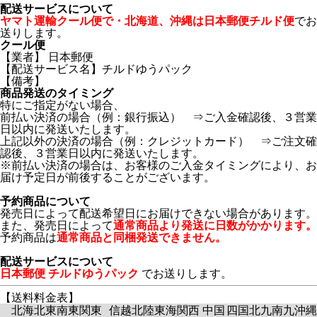
配送サービスについて
ヤマト運輸クール便で・北海道、沖縄は日本郵便チルド便
でお
送りします。
クール便
【業者】 日本郵便
【配送サービス名】チルドゆうパック
【備考】
商品発送のタイミング
特にご指定がない場合、
前払い決済の場合（例：銀行振込） ⇒ご入金確認後、３営業
日以内に発送いたします。
上記以外の決済の場合（例：クレジットカード） ⇒ご注文確
認後、３営業日以内に発送いたします。
※前払い決済の場合は、お客様のご入金タイミングにより、お
届け予定日が前後することがございます。
予約商品について
発売日によって配送希望日にお届けできない場合があります。
また、発売日によって
通常商品より発送に日数がかかります。
予約商品は
通常商品と同梱発送できません。
配送サービスについて
日本郵便 チルドゆうパック
でお送りします。
【送料料金表】
北海
北東
南東
関東
信越
北陸
東海
関西
中国
四国
北九
南九
沖縄