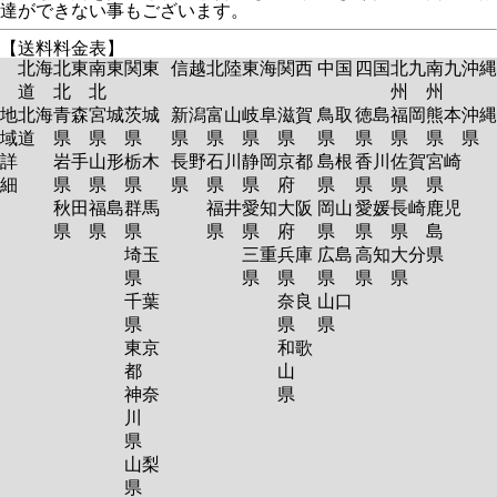
達ができない事もございます。
【送料料金表】
北海
北東
南東
関東
信越
北陸
東海
関西
中国
四国
北九
南九
沖縄
道
北
北
州
州
地
北海
青森
宮城
茨城
新潟
富山
岐阜
滋賀
鳥取
徳島
福岡
熊本
沖縄
域
道
県
県
県
県
県
県
県
県
県
県
県
県
詳
岩手
山形
栃木
長野
石川
静岡
京都
島根
香川
佐賀
宮崎
細
県
県
県
県
県
県
府
県
県
県
県
秋田
福島
群馬
福井
愛知
大阪
岡山
愛媛
長崎
鹿児
県
県
県
県
県
府
県
県
県
島
埼玉
三重
兵庫
広島
高知
大分
県
県
県
県
県
県
県
千葉
奈良
山口
県
県
県
東京
和歌
都
山
神奈
県
川
県
山梨
県