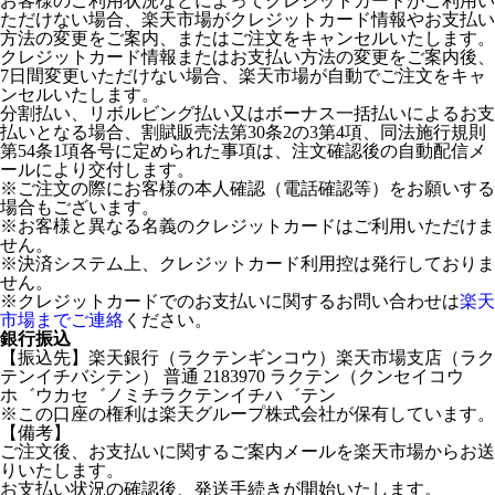
お客様のご利用状況などによってクレジットカードがご利用い
ただけない場合、楽天市場がクレジットカード情報やお支払い
方法の変更をご案内、またはご注文をキャンセルいたします。
クレジットカード情報またはお支払い方法の変更をご案内後、
7日間変更いただけない場合、楽天市場が自動でご注文をキャ
ンセルいたします。
分割払い、リボルビング払い又はボーナス一括払いによるお支
払いとなる場合、割賦販売法第30条2の3第4項、同法施行規則
第54条1項各号に定められた事項は、注文確認後の自動配信メ
ールにより交付します。
※ご注文の際にお客様の本人確認（電話確認等）をお願いする
場合もございます。
※お客様と異なる名義のクレジットカードはご利用いただけま
せん。
※決済システム上、クレジットカード利用控は発行しておりま
せん。
※クレジットカードでのお支払いに関するお問い合わせは
楽天
市場までご連絡
ください。
銀行振込
【振込先】楽天銀行（ラクテンギンコウ）楽天市場支店（ラク
テンイチバシテン） 普通 2183970 ラクテン（クンセイコウ
ホ゛ウカセ゛ノミチラクテンイチハ゛テン
※この口座の権利は楽天グループ株式会社が保有しています。
【備考】
ご注文後、お支払いに関するご案内メールを楽天市場からお送
りいたします。
お支払い状況の確認後、発送手続きが開始いたします。