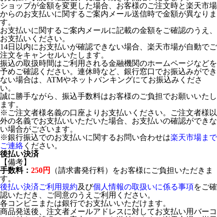
ショップが金額を変更した場合、お客様のご注文時と楽天市場
からのお支払いに関するご案内メール送信時で金額が異なりま
す。
お支払いに関するご案内メールに記載の金額をご確認のうえ、
お支払いください。
14日以内にお支払いが確認できない場合、楽天市場が自動でご
注文をキャンセルいたします。
振込の取扱時間はご利用される金融機関のホームページなどを
予めご確認ください。連休時など、銀行窓口でお振込みができ
ない場合は、ATMやネットバンキングにてお振込みくださ
い。
誠に勝手ながら、振込手数料はお客様のご負担でお願いいたし
ます。
※ご注文者様名義の口座よりお支払いください。ご注文者様以
外の名義でお支払いいただいた場合、お支払いの確認ができな
い場合がございます。
※銀行振込でのお支払いに関するお問い合わせは
楽天市場まで
ご連絡
ください。
後払い決済
【備考】
手数料：
250円
（請求書発行料）をお客様にご負担いただきま
す。
後払い決済ご利用規約
及び
個人情報の取扱いに係る事項
をご確
認いただき、ご同意のうえご利用ください。
各コンビニまたは銀行でお支払いいただけます。
商品発送後、注文者メールアドレスに対してお支払い用バーコ