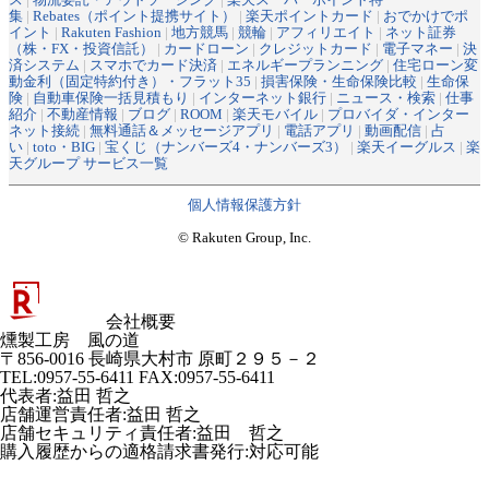
集
|
Rebates（ポイント提携サイト）
|
楽天ポイントカード
|
おでかけでポ
イント
|
Rakuten Fashion
|
地方競馬
|
競輪
|
アフィリエイト
|
ネット証券
（株・FX・投資信託）
|
カードローン
|
クレジットカード
|
電子マネー
|
決
済システム
|
スマホでカード決済
|
エネルギープランニング
|
住宅ローン変
動金利（固定特約付き）・フラット35
|
損害保険・生命保険比較
|
生命保
険
|
自動車保険一括見積もり
|
インターネット銀行
|
ニュース・検索
|
仕事
紹介
|
不動産情報
|
ブログ
|
ROOM
|
楽天モバイル
|
プロバイダ・インター
ネット接続
|
無料通話＆メッセージアプリ
|
電話アプリ
|
動画配信
|
占
い
|
toto・BIG
|
宝くじ（ナンバーズ4・ナンバーズ3）
|
楽天イーグルス
|
楽
天グループ サービス一覧
個人情報保護方針
© Rakuten Group, Inc.
会社概要
燻製工房 風の道
〒856-0016 長崎県大村市 原町２９５－２
TEL:0957-55-6411 FAX:0957-55-6411
代表者
:
益田 哲之
店舗運営責任者
:
益田 哲之
店舗セキュリティ責任者
:
益田 哲之
購入履歴からの適格請求書発行:対応可能