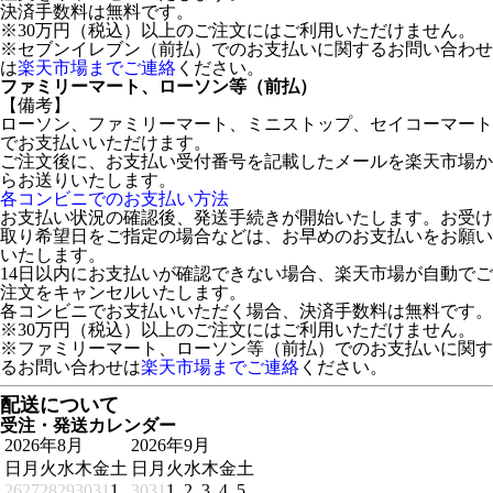
決済手数料は無料です。
※30万円（税込）以上のご注文にはご利用いただけません。
※セブンイレブン（前払）でのお支払いに関するお問い合わせ
は
楽天市場までご連絡
ください。
ファミリーマート、ローソン等（前払）
【備考】
ローソン、ファミリーマート、ミニストップ、セイコーマート
でお支払いいただけます。
ご注文後に、お支払い受付番号を記載したメールを楽天市場か
らお送りいたします。
各コンビニでのお支払い方法
お支払い状況の確認後、発送手続きが開始いたします。お受け
取り希望日をご指定の場合などは、お早めのお支払いをお願い
いたします。
14日以内にお支払いが確認できない場合、楽天市場が自動でご
注文をキャンセルいたします。
各コンビニでお支払いいただく場合、決済手数料は無料です。
※30万円（税込）以上のご注文にはご利用いただけません。
※ファミリーマート、ローソン等（前払）でのお支払いに関す
るお問い合わせは
楽天市場までご連絡
ください。
配送について
受注・発送カレンダー
2026年8月
2026年9月
日
月
火
水
木
金
土
日
月
火
水
木
金
土
26
27
28
29
30
31
1
30
31
1
2
3
4
5