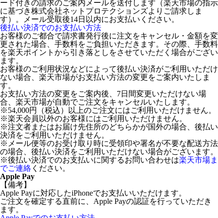
ード付きの請求のご案内メールを送付します（楽天市場の指示
に基づき株式会社ネットプロテクションズよりご請求しま
す）。メール受取後14日以内にお支払いください。
後払い決済でのお支払い方法
お客様のご都合で請求書発行後に注文をキャンセル・金額を変
更された場合、手数料をご負担いただきます。その際、手数料
を楽天ポイントから引き落としをさせていただく場合がござい
ます。
お客様のご利用状況などによって後払い決済がご利用いただけ
ない場合、楽天市場がお支払い方法の変更をご案内いたしま
す。
お支払い方法の変更をご案内後、7日間変更いただけない場
合、楽天市場が自動でご注文をキャンセルいたします。
※54,000円（税込）以上のご注文にはご利用いただけません。
※楽天会員以外のお客様にはご利用いただけません。
※注文者またはお届け先住所のどちらかが国外の場合、後払い
決済をご利用いただけません。
※メール便等のお受け取り時に受領印や署名が不要な配送方法
の場合、後払い決済をご利用いただけない場合がございます。
※後払い決済でのお支払いに関するお問い合わせは
楽天市場ま
でご連絡
ください。
Apple Pay
【備考】
Apple Payに対応したiPhoneでお支払いいただけます。
ご注文を確定する直前に、Apple Payの認証を行っていただき
ます。
Apple Payでのお支払い方法