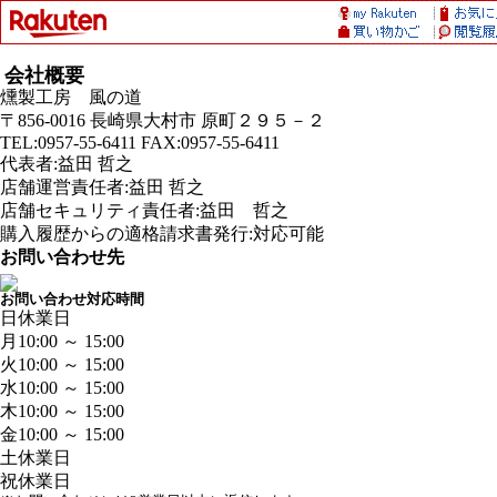
会社概要
燻製工房 風の道
〒856-0016 長崎県大村市 原町２９５－２
TEL:0957-55-6411 FAX:0957-55-6411
代表者:益田 哲之
店舗運営責任者:益田 哲之
店舗セキュリティ責任者:益田 哲之
購入履歴からの適格請求書発行:対応可能
お問い合わせ先
お問い合わせ対応時間
日
休業日
月
10:00 ～ 15:00
火
10:00 ～ 15:00
水
10:00 ～ 15:00
木
10:00 ～ 15:00
金
10:00 ～ 15:00
土
休業日
祝
休業日