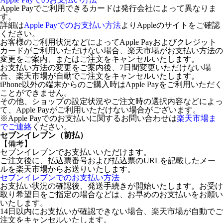
Apple Payでご利用できるカードは発行会社によって異なりま
す。
詳細は
Apple Payでのお支払い方法
よりAppleのサイトをご確認
ください。
お客様のご利用状況などによってApple Payおよびクレジット
カードがご利用いただけない場合、楽天市場がお支払い方法の
変更をご案内、またはご注文をキャンセルいたします。
お支払い方法の変更をご案内後、7日間変更いただけない場
合、楽天市場が自動でご注文をキャンセルいたします。
iPhone以外の端末からのご購入時はApple Payをご利用いただく
ことができません。
その他、ショップの設定状況やご注文時の選択内容などによっ
て、Apple Payがご利用いただけない場合がございます。
※Apple Payでのお支払いに関するお問い合わせは
楽天市場ま
でご連絡
ください。
セブンイレブン（前払）
【備考】
セブンイレブンでお支払いいただけます。
ご注文後に、払込票番号および払込票のURLを記載したメー
ルを楽天市場からお送りいたします。
セブンイレブンでのお支払い方法
お支払い状況の確認後、発送手続きが開始いたします。お受け
取り希望日をご指定の場合などは、お早めのお支払いをお願い
いたします。
14日以内にお支払いが確認できない場合、楽天市場が自動でご
注文をキャンセルいたします。