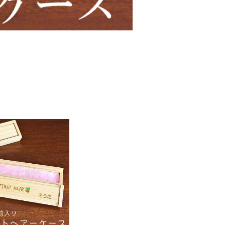
へその緒・乳歯・産毛の保存