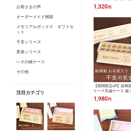
れ かわいい 送料無
1,320
お客さまの声
円
産祝い 誕生日 プ
記念品 メモリアル
オーダーメイド桐箱
子 名入れ 手作り
十二支 干支
メモリアルボックス ギフトセ
ット
干支シリーズ
星座シリーズ
へその緒ケース
その他
【期間限定off】総
ケース乳歯ケース 歯 
注目カテゴリ
おしゃれ かわいい 
1,980
円
ちゃん 送料無料 
日 プレゼント 名
念品 男の子 女の子
歳 3歳 5歳 入学