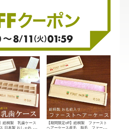
f】総桐製 乳歯ケース
【期間限定off】総桐製 ファースト
ス 日本製 おしゃれ か
ヘアーケース産毛 胎毛 ファースト