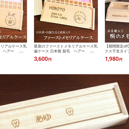
モリアルケース乳
星座のファーストメモリアルケース乳
【期間限定of
毛 ヘアー おし
歯ケース 日本製 胎毛 ヘアー おし
クス干支タイプ
 干支 赤ちゃ
ゃれ かわいい 乳歯 十二星座 赤
製 1歳 2歳 
3,600
1,980
円
円
祝い 誕生日 プ
ちゃん 送料無料 出産祝い 誕生
いい 送料無
 名前入り 保
日 プレゼント へその緒 名前入
緒 名前入り
 女の子 男
り 保存 記念品 男の子 女の子
レゼント 保
 入学祝い 桐
男 女 1歳 3歳 5歳 入学祝い
ル 男の子 
桐 国産
桐