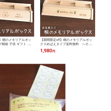
f】桐のメモリアルボッ
【期間限定off】桐のメモリアルボッ
桐箱 子供 ギフト 日本
クスめばえタイプ送料無料 へその
3歳 内祝い おしゃれ かわ
緒 産毛 胎毛 ファーストヘアー
1,980
円
料 産毛 胎毛 へその
乳歯 へその緒 名前入り 出産祝
 出産祝い 誕生日 プ
い 誕生日 プレゼント 保存 記念
存 記念品 メモリア
品 ベビーリング メモリアル 男の
女の子 手作り 国産
子 女の子 名入れ 国産 入園 入
学 卒園