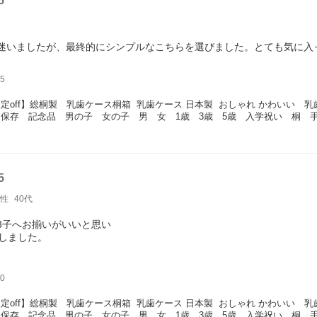
5
迷いましたが、最終的にシンプルなこちらを選びました。とても気に入
5
定off】総桐製　乳歯ケース桐箱  乳歯ケース 日本製  おしゃれ かわいい
保存　記念品　男の子　女の子　男　女　1歳　3歳　5歳　入学祝い　桐　
5
性
40代
3子へお揃いがいいと思い
入しました。
た選べる柄と名入れがとてもよかったです。
0
ものより2/3くらいのコンパクトサイズになっていて
まりに小さくてビックリしたのですが
定off】総桐製　乳歯ケース桐箱  乳歯ケース 日本製  おしゃれ かわいい
いいと思います。
保存　記念品　男の子　女の子　男　女　1歳　3歳　5歳　入学祝い　桐　