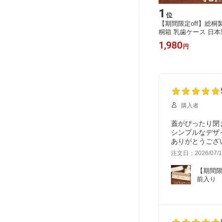
1
位
【期間限定off】総
桐箱 乳歯ケース 日本
わいい 乳歯入れ 
1,980
円
い 誕生日 プレゼ
保存 記念品 男の
女 1歳 3歳 5歳
手作り 国産 送料
園 入学
購入者
蓋がぴったり閉
シンプルなデザ
ありがとうござ
注文日：2026/07/1
【期間限
前入り　