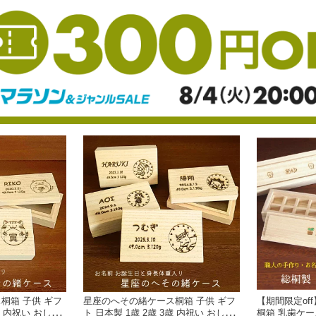
桐箱 子供 ギフ
星座のへその緒ケース桐箱 子供 ギフ
【期間限定of
歳 内祝い おしゃ
ト 日本製 1歳 2歳 3歳 内祝い おしゃ
桐箱 乳歯ケー