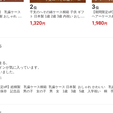
2
3
位
位
桐製 乳歯ケース
干支のへその緒ケース桐箱 子供 ギフ
【期間限定of
製 おしゃれ か
ト 日本製 1歳 2歳 3歳 内祝い おしゃ
ヘアーケース
赤ちゃん 出産祝
れ かわいい 送料無料 名前入り 出
ヘアー 胎毛
1,320
1,980
円
円
ント 名前入り
産祝い 誕生日 プレゼント 保存
緒 名前入り
子 女の子 男
記念品 メモリアル 男の子 女の
レゼント 保
 入学祝い 桐
子 名入れ 手作り 国産 へその緒
モリアル 男
無料 入園 卒
十二支 干支
手作り 国産
入園
5
まる。
インが気に入っています。
いました。
1
定off】総桐製　乳歯ケース桐箱  乳歯ケース 日本製  おしゃれ かわいい
保存　記念品　男の子　女の子　男　女　1歳　3歳　5歳　入学祝い　桐　