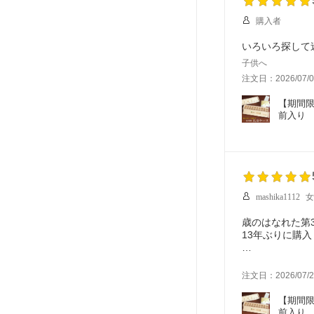
購入者
いろいろ探して
子供へ
注文日：2026/07/0
【期間限
前入り　
mashika1112
女
歳のはなれた第
13年ぶりに購
当時にはなかっ
注文日：2026/07/2
サイズも当時の
とどいた時はあ
【期間限
場所をとらずに
前入り　