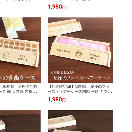
入れ 赤ちゃん 出産祝
ヘアー 胎毛筆 乳歯ケース へその
1,980
円
プレゼント 名前入り
緒 名前入り 出産祝い 誕生日 プ
 男の子 女の子 男
レゼント 保存 記念品 名入り メ
歳 5歳 入学祝い 桐
モリアル 男の子 女の子 名入れ
 送料無料 入園 卒
手作り 国産 桐 送料無料 卒園
入園
f】総桐製 星座の乳歯
【期間限定off】総桐製 星座のファ
ス 歯 日本製 内祝い
ーストヘアーケース桐箱 子供 ギフト
わいい 乳歯 十二星
日本製 1歳 2歳 3歳 内祝い おしゃれ
1,980
円
ちゃん 送料無料 出産
かわいい 送料無料 産毛 胎毛 胎毛
 プレゼント ギフト
筆 名前入り 出産祝い 誕生日 プ
存 記念品 男の子 女
レゼント 保存 記念品 メモリア
1歳 3歳 5歳 入学
ル 男の子 女の子 名入れ 手作
り 国産 桐