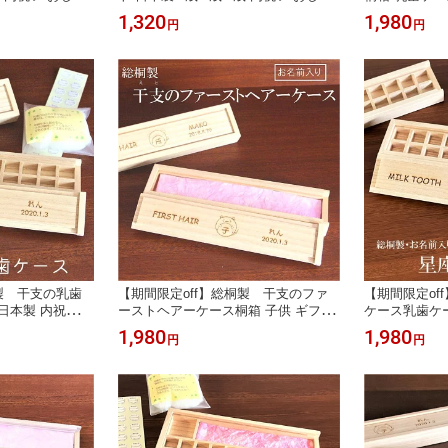
料 名前入り 出
れ かわいい 送料無料 名前入り 出
わいい 乳歯
1,320
1,980
円
円
レゼント 保存
産祝い 誕生日 プレゼント 保存
い 誕生日 
 男の子 女の
記念品 メモリアル 男の子 女の
保存 記念品
 国産 へその緒
子 名入れ 手作り 国産 へその緒
女 1歳 3
手作り 国産
園 入学
桐製 干支の乳歯
【期間限定off】総桐製 干支のファ
【期間限定of
日本製 内祝い
ーストヘアーケース桐箱 子供 ギフト
ケース乳歯ケー
乳歯 干支 赤
日本製 1歳 2歳 3歳 内祝い おしゃれ
おしゃれ か
1,980
1,980
円
円
出産祝い 誕生
かわいい 送料無料 産毛 胎毛 胎毛
座 星座 赤
前入り 保存 記
筆 名前入り 出産祝い 誕生日 プ
祝い 誕生日
 男 女 1
レゼント 保存 記念品 メモリア
名前入り 保
祝い 桐 国産
ル 男の子 女の子 名入れ 手作
の子 男 女 
り 国産 桐
祝 国産