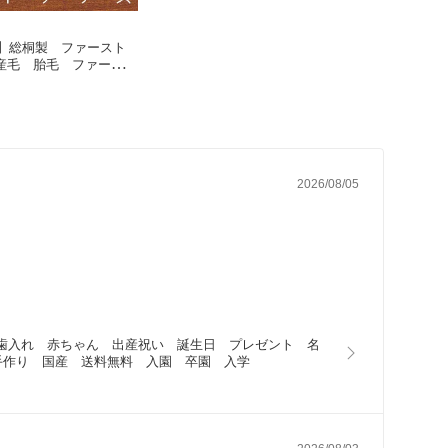
f】総桐製 ファースト
産毛 胎毛 ファースト
筆 乳歯ケース へその
 出産祝い 誕生日 プ
存 記念品 名入り メ
の子 女の子 名入れ
 桐 送料無料 卒園
2026/08/05
　乳歯入れ　赤ちゃん　出産祝い　誕生日　プレゼント　名
手作り　国産　送料無料　入園　卒園　入学