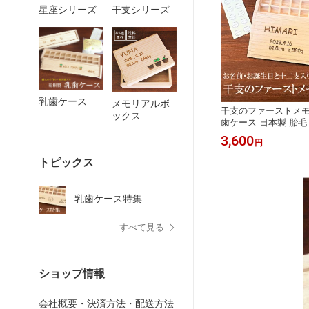
星座シリーズ
干支シリーズ
乳歯ケース
メモリアルボ
干支のファーストメ
ックス
歯ケース 日本製 胎
ゃれ かわいい 乳歯
3,600
円
ん 送料無料 出産
レゼント へその緒
トピックス
存 記念品 男の子
女 1歳 3歳 5歳
国産
乳歯ケース特集
すべて見る
ショップ情報
会社概要・決済方法・配送方法