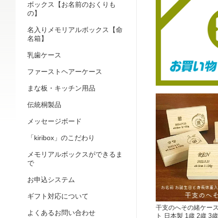
ボックス【お名前のおくりも
の】
名入りメモリアルボックス【命
名箱】
乳歯ケース
ファーストヘアーケース
まな板・キッチン用品
伝統桐製品
メッセージボード
「kiribox」のこだわり
メモリアルボックスができるま
で
お申込システム
ギフト対応について
干支のへその緒ケース
よくあるお問い合わせ
ト 日本製 1歳 2歳 3