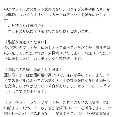
神戸マット工房のネット販売にない、旧タイプの車や輸入車、希
少車種についてもオリジナルカーフロアマットを製作いたしま
す。
・お見積もりは無料です。
・マットの形状により製作できない物もございます。
【型紙をお送りください】
今お使いのマットから型紙をとって送っていただくか、原寸の型
紙を送っていただければ、お見積りいたします。お送りいただい
た型紙をもとに、カッティングし製作致します。
【運転席のみ等、単品売りも可能】
運転席マットは使用頻度の高いので、痛みが早いです。また、ラ
イフスタイルによってご家族やペットの乗車頻度が多い後部座席
も交換しなければならない場合があります。セットでなく単品マ
ットもご要望を承ります。
【ラグマット・ラゲッジマット等、ご希望のサイズに変更可能】
細部までこだわって、さまざまな箇所のマットを製作します。 分
割・ヒールパッドのあるなし、配置場所ごとに生地や材質を変え