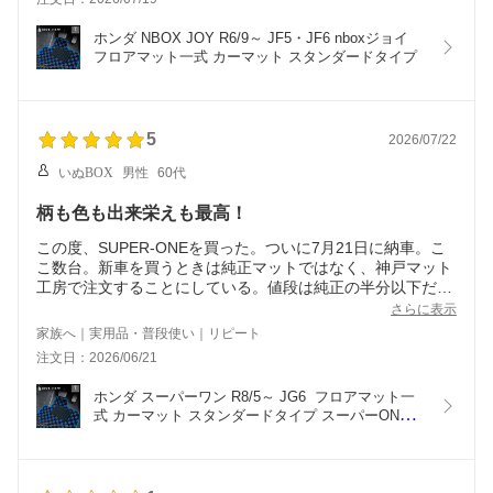
ホンダ NBOX JOY R6/9～ JF5・JF6 nboxジョイ 
フロアマット一式 カーマット スタンダードタイプ
5
2026/07/22
いぬBOX
男性
60代
柄も色も出来栄えも最高！
この度、SUPER-ONEを買った。ついに7月21日に納車。こ
こ数台。新車を買うときは純正マットではなく、神戸マット
工房で注文することにしている。値段は純正の半分以下だ
し、かと言って製品そのものはすごくいい。若い頃はそんな
さらに表示
ことは知らなかったから、新車を買うときにはマットとバイ
家族へ｜実用品・普段使い｜リピート
ザーは当たり前のように純正を注文していたけど、年金生活
注文日：2026/06/21
が近づいてからは、神戸マット工房に決めている。色も柄も
SUPER-ONEにピッタリ。固定するプラスチックが
ホンダ スーパーワン R8/5～ JG6  フロアマット一
なかなかパチンとつかずに大汗をかいたが、そこだけもう少
式 カーマット スタンダードタイプ スーパーONE　
し工夫してもらえると★6つあげたいくらい。
Super-ONE jg6