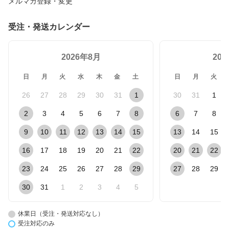
メルマガ登録・変更
受注・発送カレンダー
2026年8月
20
日
月
火
水
木
金
土
日
月
火
26
27
28
29
30
31
1
30
31
1
2
3
4
5
6
7
8
6
7
8
9
10
11
12
13
14
15
13
14
15
16
17
18
19
20
21
22
20
21
22
23
24
25
26
27
28
29
27
28
29
30
31
1
2
3
4
5
休業日（受注・発送対応なし）
受注対応のみ