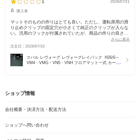
1
2026/07/21
購入者
マットそのものの作りはとても良い。ただし、運転席用の滑
り止めクリップの固定穴が小さくて純正のクリップが入らな
い。汎用のフックが付属されていたが、商品の作りの良さが
仇となって、車体側のクリップの位置と商品の固定穴の位置
さらに表示
がぴったりなため、汎用のフックを取り付けることが出来な
注文日：2026/07/10
い。これだけ作りがいいのだから、最初から回転タイプの固
定クリップに対応した固定穴であってほしかった。せっかく
スバル レヴォーグ レヴォーグレイバック  H26/6～ 
買った商品なので運転席でも使っているが、ずれてアクセル
VM4・VMG・VN5・VNH フロアマット一式 カーマ
ペダルに引っかからないかだけが心配。
ット 防水 ラバータイプ
ショップ情報
会社概要・決済方法・配送方法
ショップへ問い合わせ