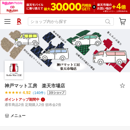
神戸マット工房 楽天市場店
4.92
（
140
件）
ポイントアップ期間中
通常商品2倍 定期購入2倍 頒布会2倍
メニュー