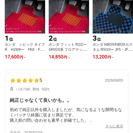
1
2
3
位
位
位
ホンダ シビック タイプ
ホンダ フィット R2/2〜
ホンダ NBOX/NBOXカス
R H29/9〜 FK8・FL5
GR/GS系 フロアマット
タム R5/10〜 JF5・JF6
フロアマット一式 カ
一式 カーマット ハイグ
フロアマット一式 福祉車
17,600
14,850
13,200
円
～
円
～
円
～
ーマット ハイグレード
レードタイプ
両選択可能 カーマット
タイプ 5点セットHOND
スタンダードタイプ
A type-R タイプアール
タイプr fl5 fk8 厚め 完全
受注生産 選べるロック糸
5
2026/08/05
高級 高品質 内装 車用 マ
パネ7580
男性
50代
ット
純正じゃなくて良いかも。。
初めて純正以外を購入しましたが、気になるような隙間もな
くバッチリ綺麗に収まり満足です。
購入前の問い合わせも素早く的確でした。
また利用させていただきます。
さらに表示
ありがとうございました。
注文日：2026/07/19