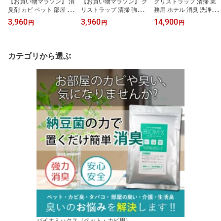
【お買い物マラソン】 消
【お買い物マラソン】 グ
グリストラップ 清掃 業
臭剤 カビ ペット 部屋 車
リストラップ 清掃 強力
務用 ホテル 消臭 洗浄剤
トイレ バイオミックス 2
消臭 洗剤 バイオミック
強力 油処理 バイオミッ
3,960
3,960
14,900
円
円
円
00g (10～15箇所分以上)
ス 200g 目安として社食
クス1kg(200g×5) 目安と
エアコン カビ対策 布団
1日150食1ヶ月分 バイオ
して社食1日1000食一ヶ
猫 スプレー 犬 マーキン
納豆菌 業務用 強力 油処
月分 バイオ 納豆菌 スカ
グ おしっこ タバコ 強力
理 ホテル 飲食店 厨房 キ
ム スラッジ 洗剤 飲食店
カテゴリから選ぶ
消臭 納豆菌 業務用 バイ
ッチン グリーストラップ
厨房 レストラン 調理場
オ 臭い消し カビ防止 風
浄化槽 排水溝 排管 パイ
キッチン 掃除 下水配管
呂 靴 体臭 ゴミ箱 無香料
プつまり 掃除 RSL
水質浄化剤 パイプ詰まり
RSL
バイオミックス（ペット・カビ用）