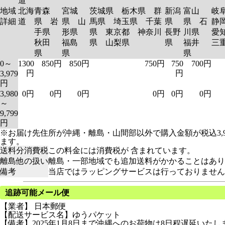
道
地域
北海
青森
宮城
茨城県 栃木県 群
新潟
富山
岐
詳細
道
県 岩
県 山
馬県 埼玉県 千葉
県
県 石
静
手県
形県
県 東京都 神奈川
長野
川県
愛
秋田
福島
県 山梨県
県
福井
三
県
県
県
0～
1300
850円
850円
750円
750
700円
円
円
3,979
円
3,980
0円
0円
0円
0円
0円
0円
～
9,799
円
※お届け先住所が沖縄・離島・山間部以外で購入金額が税込3,
ます。
送料分消費税
この料金には消費税が 含まれています。
離島他の扱い
離島・一部地域でも追加送料がかかることはあり
備考
当店ではラッピングサービスは行っておりません
追跡可能メール便
【業者】 日本郵便
【配送サービス名】ゆうパケット
【備考】2025年1月8日まで沖縄へのお荷物は8日程遅延い