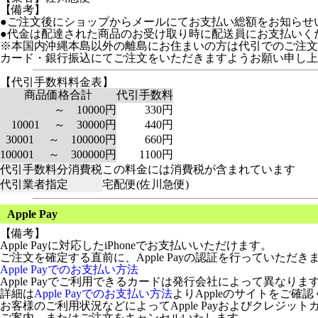
【備考】
●ご注文後にショップからメールにてお支払い総額をお知らせ
●代金は配達された商品のお受け取り時に配送員にお支払いく
※本国内沖縄本島以外の離島にお住まいの方は代引でのご注文
カード・銀行振込にてご注文をいただきますようお願い申し上
【代引手数料料金表】
商品価格合計
代引手数料
～ 10000円
330円
10001 ～ 30000円
440円
30001 ～ 100000円
660円
100001 ～ 300000円
1100円
代引手数料分消費税
この料金には消費税が含まれています
代引業者指定
宅配便(佐川急便)
Apple Pay
【備考】
Apple Payに対応したiPhoneでお支払いいただけます。
ご注文を確定する直前に、Apple Payの認証を行っていただき
Apple Payでのお支払い方法
Apple Payでご利用できるカードは発行会社によって異なりま
詳細は
Apple Payでのお支払い方法
よりAppleのサイトをご確
お客様のご利用状況などによってApple Payおよびクレジ
ご案内、またはご注文をキャンセルいたします。