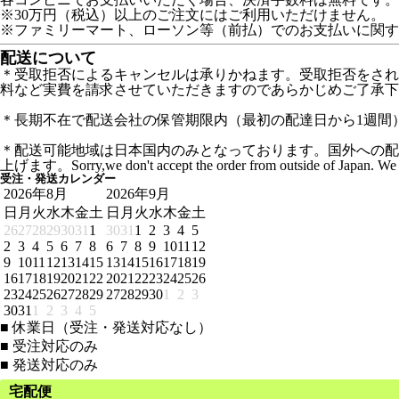
※30万円（税込）以上のご注文にはご利用いただけません。
※ファミリーマート、ローソン等（前払）でのお支払いに関す
配送について
＊受取拒否によるキャンセルは承りかねます。受取拒否をされ
料など実費を請求させていただきますのであらかじめご了承下
＊長期不在で配送会社の保管期限内（最初の配達日から1週間
＊配送可能地域は日本国内のみとなっております。国外への配
上げます。Sorry,we don't accept the order from outside of Japan. We do
受注・発送カレンダー
2026年8月
2026年9月
日
月
火
水
木
金
土
日
月
火
水
木
金
土
26
27
28
29
30
31
1
30
31
1
2
3
4
5
2
3
4
5
6
7
8
6
7
8
9
10
11
12
9
10
11
12
13
14
15
13
14
15
16
17
18
19
16
17
18
19
20
21
22
20
21
22
23
24
25
26
23
24
25
26
27
28
29
27
28
29
30
1
2
3
30
31
1
2
3
4
5
■
休業日（受注・発送対応なし）
■
受注対応のみ
■
発送対応のみ
宅配便