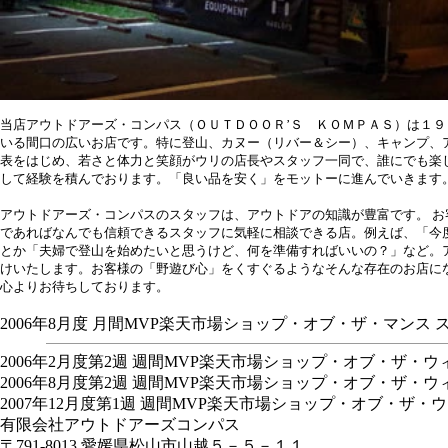
当店アウトドアーズ・コンパス（ＯＵＴＤＯＯＲ’Ｓ ＫＯＭＰＡＳ）は１
いる間口の広いお店です。特に登山、カヌー（リバー＆シー）、キャンプ、
表をはじめ、若さと体力と笑顔がウリの店長やスタッフ一同で、誰にでも楽
して経験を積んでおります。「良い品を安く」をモットーに進んでいきます
アウトドアーズ・コンパスのスタッフは、アウトドアの知識が豊富です。 お
であればなんでも信頼できるスタッフに気軽に相談できる店。例えば、「今
とか「夫婦で登山を始めたいと思うけど、何を準備すればいいの？」など。
けいたします。お客様の「野遊び心」をくすぐるようなそんな存在のお店に
心よりお待ちしております。
2006年8月度 月間MVP楽天市場ショップ・オブ・ザ・マンス
2006年2月度第2週 週間MVP楽天市場ショップ・オブ・ザ・
2006年8月度第2週 週間MVP楽天市場ショップ・オブ・ザ・
2007年12月度第1週 週間MVP楽天市場ショップ・オブ・ザ
有限会社アウトドアーズコンパス
〒791-8013 愛媛県松山市山越５－５－１１