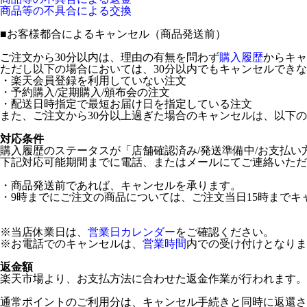
商品等の不具合による交換
■
お客様都合によるキャンセル（商品発送前）
ご注文から30分以内は、理由の有無を問わず
購入履歴
からキャ
ただし以下の場合においては、30分以内でもキャンセルでき
・楽天会員登録を利用していない注文
・予約購入/定期購入/頒布会の注文
・配送日時指定で最短お届け日を指定している注文
また、ご注文から30分以上過ぎた場合のキャンセルは、以下
対応条件
購入履歴のステータスが「店舗確認済み/発送準備中/お支払い
下記対応可能期間までに電話、またはメールにてご連絡いただ
・商品発送前であれば、キャンセルを承ります。
・9時までにご注文の商品については、ご注文当日15時までキ
※当店休業日は、
営業日カレンダー
をご確認ください。
※お電話でのキャンセルは、
営業時間
内での受け付けとなりま
返金額
楽天市場より、お支払方法に合わせた返金作業が行われます。
通常ポイントのご利用分は、キャンセル手続きと同時に返還さ