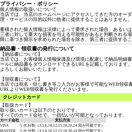
プライバシー・ポリシー
個人情報の取扱いについて
当店では、当店のホームページにアクセスしてきた方のオーダ
理・サービスの目的以外に他者に提供することはありません。
蓄積された個人情報は法律によって要求された場合、あるいは
三者に対して重大な損害を与える可能性があると判断される場
限に基づき開示を求められた場合を除き、第三者に提供するこ
納品書・領収書の発行について
【納品書について】
当店では、お客様個人情報保護及び環境に配慮して納品明細書
ールに納品書をダウンロードできるURLを記載しております
よろしくお願いいたします。
【領収書について】
当店では宛名・但し書き等ご入力がお客様で可能なWEB領収
URLよりWEB領収書を発行くださいませ。
クレジットカード
【取扱カード】
取り扱いカードは以下のとおりです。
すべてのカード会社で、一括払いが可能となっております。
カード会社
支払方法
VISA
リボ,分割（3,5,6,10,12,15,18,20,24 回が可能です）
MASTER
リボ,分割（3,5,6,10,12,15,18,20,24 回が可能です）