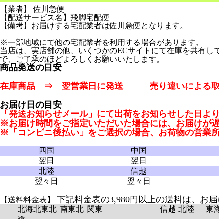
【業者】 佐川急便
【配送サービス名】飛脚宅配便
【備考】お届けする宅配業者は佐川急便となります。
※一部地域にて他の宅配業者を利用する場合があります。
当店は、実店舗の他、いくつかのECサイトにて在庫を共有し
で、ご了承のほどよろしくお願いいたします。
商品発送の目安
在庫商品 ⇒ 翌営業日に発送 売り違いによる取寄
お届け日の目安
「発送お知らせメール」にて出荷をお知らせした日よ
※お届け時間をご指定いただいた場合には、お届けが
※「コンビニ後払い」をご選択の場合、お荷物の営業
四国
中国
翌日
翌日
北陸
信越
翌々日
翌々日
下記料金表の3,980円以上の送料は、
【送料料金表】
北海
北東北
南東北
関東
信越
北陸
東