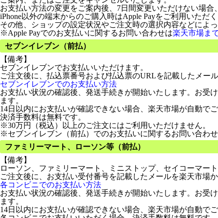
お支払い方法の変更をご案内後、7日間変更いただけない場合
iPhone以外の端末からのご購入時はApple Payをご利用いた
その他、ショップの設定状況やご注文時の選択内容などによって、
※Apple Payでのお支払いに関するお問い合わせは
楽天市場ま
セブンイレブン（前払）
【備考】
セブンイレブンでお支払いいただけます。
ご注文後に、払込票番号および払込票のURLを記載したメー
セブンイレブンでのお支払い方法
お支払い状況の確認後、発送手続きが開始いたします。お受け
ます。
14日以内にお支払いが確認できない場合、楽天市場が自動で
決済手数料は無料です。
※30万円（税込）以上のご注文にはご利用いただけません。
※セブンイレブン（前払）でのお支払いに関するお問い合わせ
ファミリーマート、ローソン等（前払）
【備考】
ローソン、ファミリーマート、ミニストップ、セイコーマート
ご注文後に、お支払い受付番号を記載したメールを楽天市場か
各コンビニでのお支払い方法
お支払い状況の確認後、発送手続きが開始いたします。お受け
ます。
14日以内にお支払いが確認できない場合、楽天市場が自動で
各コンビニでお支払いいただく場合、決済手数料は無料です。