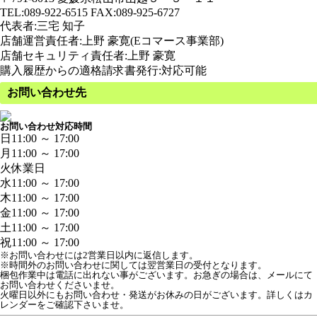
TEL:089-922-6515 FAX:089-925-6727
代表者:三宅 知子
店舗運営責任者:上野 豪寛(Eコマース事業部)
店舗セキュリティ責任者:上野 豪寛
購入履歴からの適格請求書発行:対応可能
お問い合わせ先
お問い合わせ対応時間
日
11:00 ～ 17:00
月
11:00 ～ 17:00
火
休業日
水
11:00 ～ 17:00
木
11:00 ～ 17:00
金
11:00 ～ 17:00
土
11:00 ～ 17:00
祝
11:00 ～ 17:00
※お問い合わせには2営業日以内に返信します。
※時間外のお問い合わせに関しては翌営業日の受付となります。
梱包作業中は電話に出れない事がございます。お急ぎの場合は、メールにて
お問い合わせくださいませ。

火曜日以外にもお問い合わせ・発送がお休みの日がございます。詳しくはカ
レンダーをご確認下さいませ。