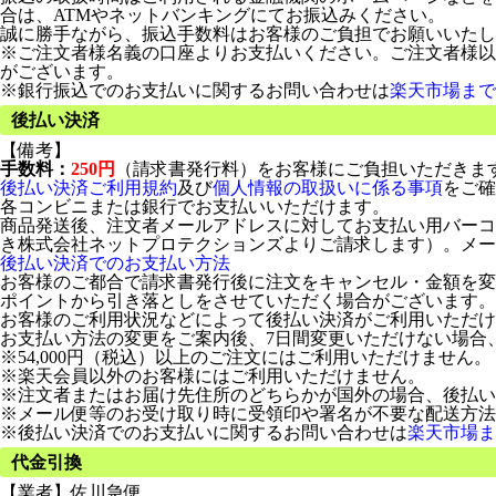
合は、ATMやネットバンキングにてお振込みください。
誠に勝手ながら、振込手数料はお客様のご負担でお願いいたし
※ご注文者様名義の口座よりお支払いください。ご注文者様以
がございます。
※銀行振込でのお支払いに関するお問い合わせは
楽天市場まで
後払い決済
【備考】
手数料：
250円
（請求書発行料）をお客様にご負担いただきま
後払い決済ご利用規約
及び
個人情報の取扱いに係る事項
をご確
各コンビニまたは銀行でお支払いいただけます。
商品発送後、注文者メールアドレスに対してお支払い用バーコ
き株式会社ネットプロテクションズよりご請求します）。メー
後払い決済でのお支払い方法
お客様のご都合で請求書発行後に注文をキャンセル・金額を変
ポイントから引き落としをさせていただく場合がございます。
お客様のご利用状況などによって後払い決済がご利用いただけ
お支払い方法の変更をご案内後、7日間変更いただけない場合
※54,000円（税込）以上のご注文にはご利用いただけません。
※楽天会員以外のお客様にはご利用いただけません。
※注文者またはお届け先住所のどちらかが国外の場合、後払い
※メール便等のお受け取り時に受領印や署名が不要な配送方法
※後払い決済でのお支払いに関するお問い合わせは
楽天市場ま
代金引換
【業者】佐川急便