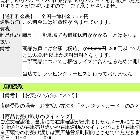
現在、ゆうパケット不可の商品にゆうパケットをお選びいただ
りすることがございますので、ご了承くださいませ。
【送料料金表】
全国一律料金：250円
送料分消
この料金には消費税が 含まれています。
費税
離島他の
離島・一部地域でも追加送料がかかることはありま
扱い
備考
商品お買上げ金額（税込）が
11,000円
3,980円以
けは9,800円以上が送料無料となります。
一部商品については梱包サイズに合わせるために開
当店ではラッピングサービスは行っておりません。
店頭受取
【備考】【お支払い方法について】
店頭受取の場合、お支払い方法を「クレジットカード」のみと
【商品お受け取りのタイミング】
ご注文確認後、当店にて在庫確認が出来ましたらメールにてご
※店頭との在庫売り違いや在庫連動のタイミングにより在庫切
※店頭でのお受け渡しは実店舗営業時間内とさせていただきま
平日 11:00 ～ 20:00