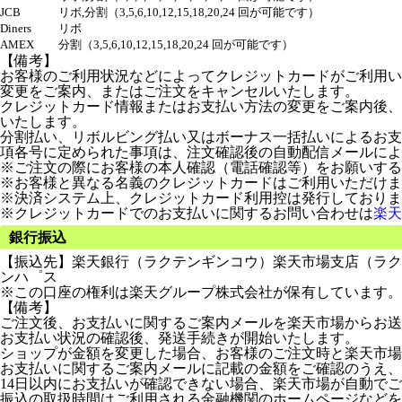
JCB
リボ,分割（3,5,6,10,12,15,18,20,24 回が可能です）
Diners
リボ
AMEX
分割（3,5,6,10,12,15,18,20,24 回が可能です）
【備考】
お客様のご利用状況などによってクレジットカードがご利用い
変更をご案内、またはご注文をキャンセルいたします。
クレジットカード情報またはお支払い方法の変更をご案内後、
いたします。
分割払い、リボルビング払い又はボーナス一括払いによるお支払
項各号に定められた事項は、注文確認後の自動配信メールによ
※ご注文の際にお客様の本人確認（電話確認等）をお願いする
※お客様と異なる名義のクレジットカードはご利用いただけま
※決済システム上、クレジットカード利用控は発行しておりま
※クレジットカードでのお支払いに関するお問い合わせは
楽天
銀行振込
【振込先】楽天銀行（ラクテンギンコウ）楽天市場支店（ラクテン
ンハ゜ス
※この口座の権利は楽天グループ株式会社が保有しています。
【備考】
ご注文後、お支払いに関するご案内メールを楽天市場からお送
お支払い状況の確認後、発送手続きが開始いたします。
ショップが金額を変更した場合、お客様のご注文時と楽天市場
お支払いに関するご案内メールに記載の金額をご確認のうえ、
14日以内にお支払いが確認できない場合、楽天市場が自動で
振込の取扱時間はご利用される金融機関のホームページなどを