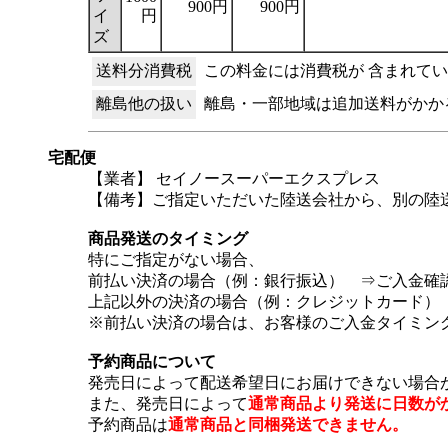
900円
900円
イ
円
ズ
送料分消費税
この料金には消費税が 含まれて
離島他の扱い
離島・一部地域は追加送料がかか
宅配便
【業者】 セイノースーパーエクスプレス
【備考】ご指定いただいた陸送会社から、別の陸
商品発送のタイミング
特にご指定がない場合、
前払い決済の場合（例：銀行振込） ⇒ご入金確
上記以外の決済の場合（例：クレジットカード）
※前払い決済の場合は、お客様のご入金タイミン
予約商品について
発売日によって配送希望日にお届けできない場合
また、発売日によって
通常商品より発送に日数が
予約商品は
通常商品と同梱発送できません。