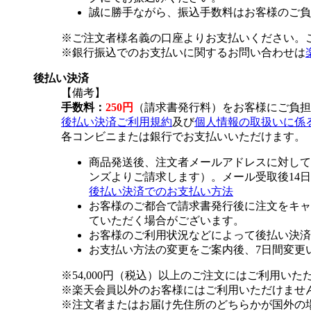
誠に勝手ながら、振込手数料はお客様のご負
※ご注文者様名義の口座よりお支払いください。
※銀行振込でのお支払いに関するお問い合わせは
後払い決済
【備考】
手数料：
250円
（請求書発行料）をお客様にご負担
後払い決済ご利用規約
及び
個人情報の取扱いに係
各コンビニまたは銀行でお支払いいただけます。
商品発送後、注文者メールアドレスに対して
ンズよりご請求します）。メール受取後14
後払い決済でのお支払い方法
お客様のご都合で請求書発行後に注文をキャ
ていただく場合がございます。
お客様のご利用状況などによって後払い決済
お支払い方法の変更をご案内後、7日間変更
※54,000円（税込）以上のご注文にはご利用いた
※楽天会員以外のお客様にはご利用いただけませ
※注文者またはお届け先住所のどちらかが国外の