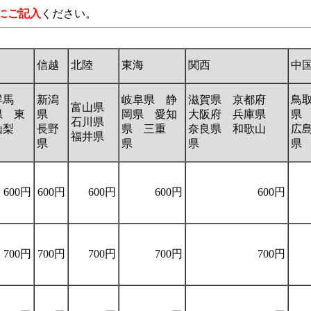
にご記入
ください。
信越
北陸
東海
関西
中
群馬
新潟
岐阜県 静
滋賀県 京都府
鳥
富山県
県 東
県
岡県 愛知
大阪府 兵庫県
県
石川県
山梨
長野
県 三重
奈良県 和歌山
広
福井県
県
県
県
600円
600円
600円
600円
600円
700円
700円
700円
700円
700円