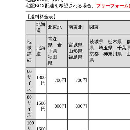
宅配BOX配達を希望される場合、
フリーフォーム
【送料料金表】
北海
北東北
南東北
関東
道
青森
地
茨城県 栃木県 
県 岩
宮城県
域
北海
県 埼玉県 千葉
手県
山形県
詳
道
京都 神奈川県 
秋田
福島県
細
県
県
60
サ
1300
700円
700円
イ
円
ズ
80
サ
1500
800円
800円
イ
円
ズ
100
サ
1600