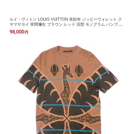
ルイ・ヴィトン LOUIS VUITTON 長財布 ジッピーウォレット ク
サマヤヨイ 草間彌生 ブラウン レッド 旧型 モノグラム パンプキ
ン ドット ルージュ M60450 メンズ レディース長サイフ サイフ
98,000
円
お札入れ エレガント 高級 上品 大人 ブランド【中古】