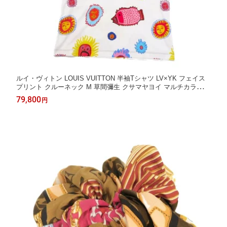
ルイ・ヴィトン LOUIS VUITTON 半袖Tシャツ LV×YK フェイス
プリント クルーネック M 草間彌生 クサマヤヨイ マルチカラー
未使用 わが永遠の魂 1AB859 レディース エレガント 高級 上品
79,800
円
大人 ブランド【中古】