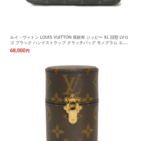
ルイ・ヴィトン LOUIS VUITTON 長財布 ジッピー XL 旧型 LVロ
ゴ ブラック ハンドストラップ クラッチバッグ モノグラム エクリ
プス ノワール M61698 メンズ 長サイフ サイフ お札入れ エレガ
68,000
円
ント 高級 上品 大人 ブランド【中古】