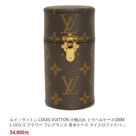
ルイ・ヴィトン LOUIS VUITTON 小物入れ トラベルケース100M
L LVロゴ フラワー フレグランス 香水ケース マイクロファイバー
RFID IC モノグラム LS0986 メンズ レディース エレガント 高級
54,800
円
上品 大人 ブランド【中古】