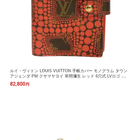
ルイ・ヴィトン LOUIS VUITTON 手帳カバー モノグラム タウン
アジェンダ PM クサマヤヨイ 草間彌生 レッド 6穴式 LVロゴ フラ
ワー ルージュ R21132 メンズ レディース エレガント 高級 上品
82,800
円
大人 ブランド【中古】