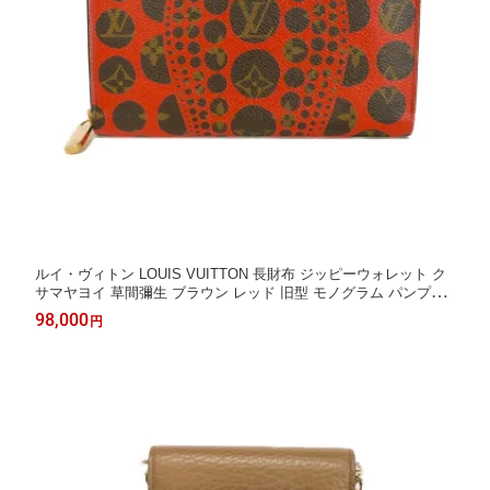
ルイ・ヴィトン LOUIS VUITTON 長財布 ジッピーウォレット ク
サマヤヨイ 草間彌生 ブラウン レッド 旧型 モノグラム パンプキ
ン ドット ルージュ M60450 メンズ レディース長サイフ サイフ
98,000
円
お札入れ エレガント 高級 上品 大人 ブランド【中古】