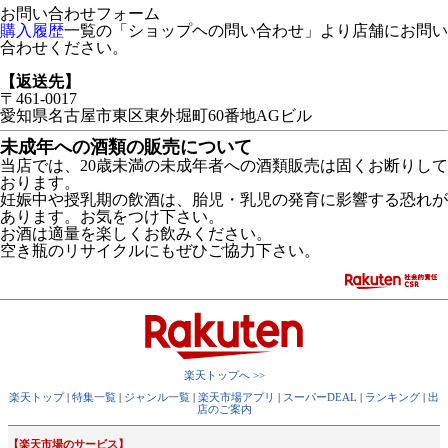
お問い合わせフォーム
購入履歴
一覧の「ショップヘの問い合わせ」より店舗にお問い
合わせください。
【返送先】
〒461-0017
愛知県名古屋市東区東外堀町60番地AGビル
未成年への酒類の販売について
当店では、20歳未満の未成年者への酒類販売は固くお断りして
おります。
妊娠中や授乳期の飲酒は、胎児・乳児の発育に影響する恐れが
あります。お気をつけ下さい。
お酒は適量を楽しくお飲みください。
空き瓶のリサイクルにもぜひご協力下さい。
楽天トップへ >>
楽天トップ
|
特集一覧
|
ジャンル一覧
|
楽天市場アプリ
|
スーパーDEAL
|
ランキング
|
出
店のご案内
【楽天市場のサービス】