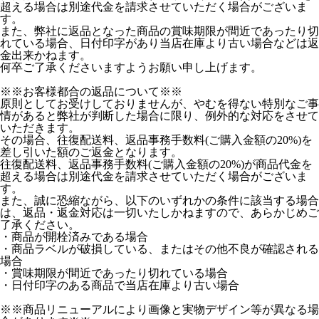
超える場合は別途代金を請求させていただく場合がございま
す。
また、弊社に返品となった商品の賞味期限が間近であったり切
れている場合、日付印字があり当店在庫より古い場合などは返
金出来かねます。
何卒ご了承くださいますようお願い申し上げます。
※※お客様都合の返品について※※
原則としてお受けしておりませんが、やむを得ない特別なご事
情があると弊社が判断した場合に限り、例外的な対応をさせて
いただきます。
その場合、往復配送料、返品事務手数料(ご購入金額の20%)を
差し引いた額のご返金となります。
往復配送料、返品事務手数料(ご購入金額の20%)が商品代金を
超える場合は別途代金を請求させていただく場合がございま
す。
また、誠に恐縮ながら、以下のいずれかの条件に該当する場合
は、返品・返金対応は一切いたしかねますので、あらかじめご
了承ください。
・商品が開栓済みである場合
・商品ラベルが破損している、またはその他不良が確認される
場合
・賞味期限が間近であったり切れている場合
・日付印字のある商品で当店在庫より古い場合
※※商品リニューアルにより画像と実物デザイン等が異なる場