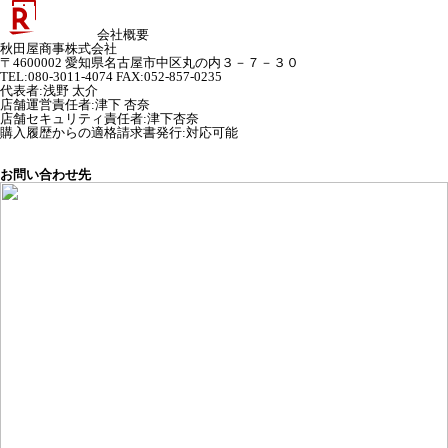
会社概要
秋田屋商事株式会社
〒4600002 愛知県名古屋市中区丸の内３－７－３０
TEL:080-3011-4074 FAX:052-857-0235
代表者
:
浅野 太介
店舗運営責任者
:
津下 杏奈
店舗セキュリティ責任者
:
津下杏奈
購入履歴からの適格請求書発行:対応可能
お問い合わせ先