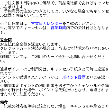
・ご注文後１日以内のご連絡で、商品発送前であればキャンセ
ルを承ります。
・予約商品の注文につきましては、いかなる場合でもキャンセ
ルは固くお断りいたします。
※当店休業日は、
営業日カレンダー
をご確認ください。
※お電話でのキャンセルは、
営業時間
内での受け付けとなりま
す。
返金額
お支払代金全額を返金いたします。
クレジットカード決済の場合は、当店にて請求の取り消しをい
たします。
詳細については、ご利用のカード会社へお問い合わせくださ
い。
通常ポイントのご利用分は、キャンセル手続きと同時に返還さ
れます。
ポイントが返還されたかどうかは、
ポイント履歴
よりご確認下
さい。
※期間限定ポイントの利用期限を過ぎてからキャンセルや金額
修正が行われた場合、ポイントは失効扱いとなり、返還されま
せんのでご注意ください。
備考
・記載の対応条件等に該当しない場合、キャンセルを承ること