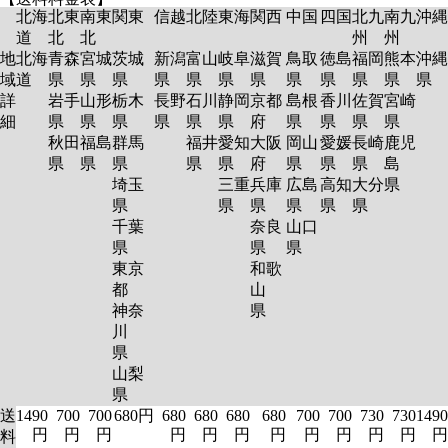
北海
北東
南東
関東
信越
北陸
東海
関西
中国
四国
北九
南九
沖縄
道
北
北
州
州
地
北海
青森
宮城
茨城
新潟
富山
岐阜
滋賀
鳥取
徳島
福岡
熊本
沖縄
域
道
県
県
県
県
県
県
県
県
県
県
県
県
詳
岩手
山形
栃木
長野
石川
静岡
京都
島根
香川
佐賀
宮崎
細
県
県
県
県
県
県
府
県
県
県
県
秋田
福島
群馬
福井
愛知
大阪
岡山
愛媛
長崎
鹿児
県
県
県
県
県
府
県
県
県
島
埼玉
三重
兵庫
広島
高知
大分
県
県
県
県
県
県
県
千葉
奈良
山口
県
県
県
東京
和歌
都
山
神奈
県
川
県
山梨
県
送
1490
700
700
680円
680
680
680
680
700
700
730
730
1490
円
円
円
円
円
円
円
円
円
円
円
円
料