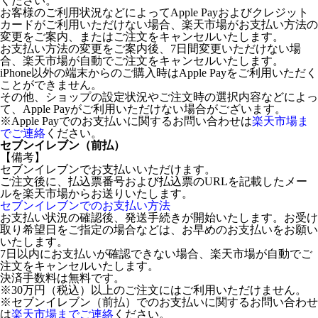
ください。
お客様のご利用状況などによってApple Payおよびクレジット
カードがご利用いただけない場合、楽天市場がお支払い方法の
変更をご案内、またはご注文をキャンセルいたします。
お支払い方法の変更をご案内後、7日間変更いただけない場
合、楽天市場が自動でご注文をキャンセルいたします。
iPhone以外の端末からのご購入時はApple Payをご利用いただく
ことができません。
その他、ショップの設定状況やご注文時の選択内容などによっ
て、Apple Payがご利用いただけない場合がございます。
※Apple Payでのお支払いに関するお問い合わせは
楽天市場ま
でご連絡
ください。
セブンイレブン（前払）
【備考】
セブンイレブンでお支払いいただけます。
ご注文後に、払込票番号および払込票のURLを記載したメー
ルを楽天市場からお送りいたします。
セブンイレブンでのお支払い方法
お支払い状況の確認後、発送手続きが開始いたします。お受け
取り希望日をご指定の場合などは、お早めのお支払いをお願い
いたします。
7日以内にお支払いが確認できない場合、楽天市場が自動でご
注文をキャンセルいたします。
決済手数料は無料です。
※30万円（税込）以上のご注文にはご利用いただけません。
※セブンイレブン（前払）でのお支払いに関するお問い合わせ
は
楽天市場までご連絡
ください。