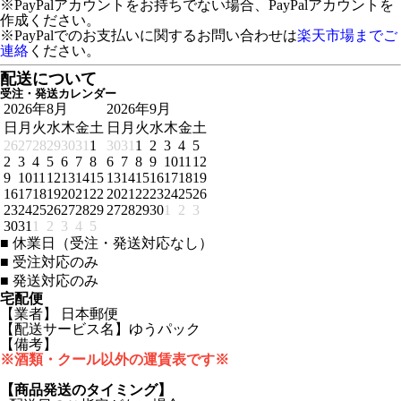
※PayPalアカウントをお持ちでない場合、PayPalアカウントを
作成ください。
※PayPalでのお支払いに関するお問い合わせは
楽天市場までご
連絡
ください。
配送について
受注・発送カレンダー
2026年8月
2026年9月
日
月
火
水
木
金
土
日
月
火
水
木
金
土
26
27
28
29
30
31
1
30
31
1
2
3
4
5
2
3
4
5
6
7
8
6
7
8
9
10
11
12
9
10
11
12
13
14
15
13
14
15
16
17
18
19
16
17
18
19
20
21
22
20
21
22
23
24
25
26
23
24
25
26
27
28
29
27
28
29
30
1
2
3
30
31
1
2
3
4
5
■
休業日（受注・発送対応なし）
■
受注対応のみ
■
発送対応のみ
宅配便
【業者】 日本郵便
【配送サービス名】ゆうパック
【備考】
※酒類・クール以外の運賃表です※
【商品発送のタイミング】