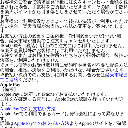
お客様のご都合で請求書発行後に注文をキャンセル・金額を変
更された場合、手数料をご負担いただきます。その際、手数料
を楽天ポイントから引き落としをさせていただく場合がござい
ます。
お客様のご利用状況などによって後払い決済がご利用いただけ
ない場合、楽天市場がお支払い方法の変更をご案内いたしま
す。
お支払い方法の変更をご案内後、7日間変更いただけない場
合、楽天市場が自動でご注文をキャンセルいたします。
※54,000円（税込）以上のご注文にはご利用いただけません。
※楽天会員以外のお客様にはご利用いただけません。
※注文者またはお届け先住所のどちらかが国外の場合、後払い
決済をご利用いただけません。
※メール便等のお受け取り時に受領印や署名が不要な配送方法
の場合、後払い決済をご利用いただけない場合がございます。
※後払い決済でのお支払いに関するお問い合わせは
楽天市場ま
でご連絡
ください。
Apple Pay
【備考】
Apple Payに対応したiPhoneでお支払いいただけます。
ご注文を確定する直前に、Apple Payの認証を行っていただき
ます。
Apple Payでのお支払い方法
Apple Payでご利用できるカードは発行会社によって異なりま
す。
詳細は
Apple Payでのお支払い方法
よりAppleのサイトをご確認