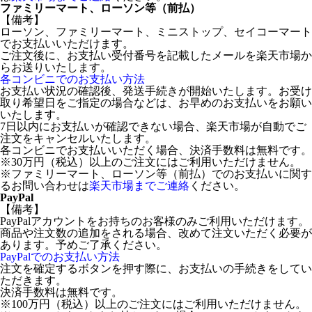
ファミリーマート、ローソン等（前払）
【備考】
ローソン、ファミリーマート、ミニストップ、セイコーマート
でお支払いいただけます。
ご注文後に、お支払い受付番号を記載したメールを楽天市場か
らお送りいたします。
各コンビニでのお支払い方法
お支払い状況の確認後、発送手続きが開始いたします。お受け
取り希望日をご指定の場合などは、お早めのお支払いをお願い
いたします。
7日以内にお支払いが確認できない場合、楽天市場が自動でご
注文をキャンセルいたします。
各コンビニでお支払いいただく場合、決済手数料は無料です。
※30万円（税込）以上のご注文にはご利用いただけません。
※ファミリーマート、ローソン等（前払）でのお支払いに関す
るお問い合わせは
楽天市場までご連絡
ください。
PayPal
【備考】
PayPalアカウントをお持ちのお客様のみご利用いただけます。
商品や注文数の追加をされる場合、改めて注文いただく必要が
あります。予めご了承ください。
PayPalでのお支払い方法
注文を確定するボタンを押す際に、お支払いの手続きをしてい
ただきます。
決済手数料は無料です。
※100万円（税込）以上のご注文にはご利用いただけません。