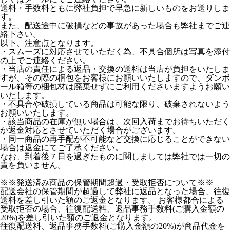
送料・手数料ともに弊社負担で早急に新しいものをお送りしま
す。
また、配送途中に破損などの事故があった場合も弊社までご連
絡下さい。
以下、注意点となります。
・スムーズに対応させていただく為、不具合個所は写真を添付
の上でご連絡ください。
・当店の責任による返品・交換の送料は当店が負担をいたしま
すが、その際の梱包をお客様にお願いいたしますので、ダンボ
ール箱等の梱包材は廃棄せずにご利用くださいますようお願い
いたします。
・不具合や破損している商品は可能な限り、破棄されないよう
お願いいたします。
・該当商品の在庫が無い場合は、次回入荷までお待ちいただく
か返金対応とさせていただく場合がございます。
・同一商品の再手配が不可能など交換に応じることができない
場合は返金にてご了承ください。
なお、到着後７日を過ぎたものに関しましては弊社では一切の
責を負いません。
※※発送済み商品の保管期間超過・受取拒否について※※
配送会社の保管期間が超過して弊社に返品となった場合、往復
送料を差し引いた額のご返金となります。 お客様都合による
受取拒否の場合、往復配送料、返品事務手数料(ご購入金額の
20%)を差し引いた額のご返金となります。
往復配送料、返品事務手数料(ご購入金額の20%)が商品代金を