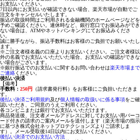
お支払いください。
7日以内にお支払いが確認できない場合、楽天市場が自動でご
注文をキャンセルいたします。
振込の取扱時間はご利用される金融機関のホームページなどを
予めご確認ください。連休時など、銀行窓口でお振込みができ
ない場合は、ATMやネットバンキングにてお振込みくださ
い。
誠に勝手ながら、振込手数料はお客様のご負担でお願いいたし
ます。
※ご注文者様名義の口座よりお支払いください。ご注文者様以
外の名義でお支払いいただいた場合、お支払いの確認ができな
い場合がございます。
※銀行振込でのお支払いに関するお問い合わせは
楽天市場まで
ご連絡
ください。
後払い決済
【備考】
手数料：
250円
（請求書発行料）をお客様にご負担いただきま
す。
後払い決済ご利用規約
及び
個人情報の取扱いに係る事項
をご確
認いただき、ご同意のうえご利用ください。
各コンビニまたは銀行でお支払いいただけます。
商品発送後、注文者メールアドレスに対してお支払い用バーコ
ード付きの請求のご案内メールを送付します（楽天市場の指示
に基づき株式会社ネットプロテクションズよりご請求しま
す）。メール受取後14日以内にお支払いください。
後払い決済でのお支払い方法