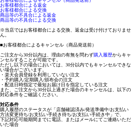
お客様都合によるキャンセル（商品発送前）
お客様都合による返金
お客様都合による交換
商品等の不具合による返金
商品等の不具合による交換
※当店ではお客様都合による交換、返金は受け付けておりませ
ん。
■
お客様都合によるキャンセル（商品発送前）
ご注文から30分以内は、理由の有無を問わず
購入履歴
からキャ
ンセルすることが可能です。
ただし以下の場合においては、30分以内でもキャンセルできな
い場合がございます。
・楽天会員登録を利用していない注文
・予約購入/定期購入/頒布会の注文
・配送日時指定で最短お届け日を指定している注文
また、ご注文から30分以上過ぎた場合のキャンセルは、以下の
対応条件をご確認ください。
対応条件
購入履歴のステータスが「店舗確認済み/発送準備中/お支払い
方法変更待ち/お支払い手続き待ち/お支払い手続き中」で、
下記対応可能期間までに電話、またはメールにてご連絡いただ
いた場合