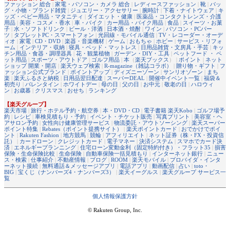
ファッション 総合
|
家電・パソコン・カメラ 総合
|
レディースファッション
|
靴
|
バッ
グ・小物・ブランド雑貨
|
ジュエリー・アクセサリー
|
腕時計
|
下着・ナイトウェア
|
キ
ッズ・ベビー用品・マタニティ
|
ダイエット・健康
|
医薬品・コンタクトレンズ・介護
用品
|
美容・コスメ・香水
|
車・バイク
|
カー用品・バイク用品
|
食品
|
スイーツ・お菓
子
|
水・ソフトドリンク
|
ビール・洋酒
|
日本酒・焼酎
|
ワイン
|
パソコン・PCパー
ツ
|
タブレットPC・スマートフォン
|
光回線・モバイル通信
|
TV・レコーダー・オーデ
ィオ
|
家電
|
CD・DVD
|
楽器・音楽機材
|
ゲーム
|
おもちゃ
|
ホビー
|
サービス・リフォ
ーム
|
インテリア・収納
|
寝具・ベッド・マットレス
|
日用品雑貨・文房具・手芸
|
キッ
チン用品・食器・調理器具
|
花・観葉植物
|
ガーデン・DIY・工具
|
ペットフード ・ ペ
ット用品
|
スポーツ・アウトドア
|
ゴルフ用品
|
本
（
楽天ブックス
） |
ポイント
|
ネット
ショップ 開業・開店
|
楽天ウェブ検索
|
R-magazine（雑誌コラボ）
|
贈り物・ギフト
|
フ
ァッション公式ブランド
|
ポイントアップ
|
ディズニーゾーン
|
サンリオゾーン
|
まち
楽
|
楽天ふるさと納税
|
日用品翌日配達
|
スーパーDEAL
|
開催中イベント一覧
|
福袋＆
初売り
|
バレンタイン
|
ホワイトデー
|
母の日
|
父の日
|
お中元
|
敬老の日
|
ハロウィ
ン
|
お歳暮
|
クリスマス
|
おせち
|
ランキング
【楽天グループ】
楽天市場
|
旅行・ホテル予約・航空券
|
本・DVD・CD
|
電子書籍 楽天Kobo
|
ゴルフ場予
約
|
レシピ
|
車検見積もり・予約
|
イベント・チケット販売
|
写真プリント
|
美容室・ヘ
アサロン予約
|
女性向け健康管理サービス
|
物流委託・アウトソーシング
|
楽天スーパー
ポイント特集
|
Rebates（ポイント提携サイト）
|
楽天ポイントカード
|
おでかけでポイ
ント
|
Rakuten Fashion
|
地方競馬
|
競輪
|
アフィリエイト
|
ネット証券（株・FX・投資信
託）
|
カードローン
|
クレジットカード
|
電子マネー
|
決済システム
|
スマホでカード決
済
|
エネルギープランニング
|
住宅ローン変動金利（固定特約付き）・フラット35
|
損害
保険・生命保険比較
|
生命保険
|
自動車保険一括見積もり
|
インターネット銀行
|
ニュー
ス・検索
|
仕事紹介
|
不動産情報
|
ブログ
|
ROOM
|
楽天モバイル
|
プロバイダ・インタ
ーネット接続
|
無料通話＆メッセージアプリ
|
電話アプリ
|
動画配信
|
占い
|
toto・
BIG
|
宝くじ（ナンバーズ4・ナンバーズ3）
|
楽天イーグルス
|
楽天グループ サービス一
覧
個人情報保護方針
© Rakuten Group, Inc.