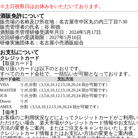
※土日祝祭日はお休みをいただいております。
酒販免許について
販売場の名称及び所在地：名古屋市中区丸の内三丁目7-30
販売管理者の氏名：谷 和徳
酒類販売管理研修受講年月日：2024年5月17日
次回研修の受講期限：2027年5月16日
研修実施団体名：名古屋小売酒販組合
お支払について
クレジットカード
【取扱カード】
取り扱いカードは以下のとおりです。
すべてのカード会社で、一括払いが可能となっております。
カード会社
支払方法
VISA
リボ,分割（3,5,6,10,12,15,18,20,24 回が可能です）
MASTER
リボ,分割（3,5,6,10,12,15,18,20,24 回が可能です）
JCB
リボ,分割（3,5,6,10,12,15,18,20,24 回が可能です）
Diners
リボ
AMEX
分割（3,5,6,10,12,15,18,20,24 回が可能です）
【備考】
お客様のご利用状況などによってクレジットカードがご利用い
ただけない場合、楽天市場がクレジットカード情報やお支払い
方法の変更をご案内、またはご注文をキャンセルいたします。
クレジットカード情報またはお支払い方法の変更をご案内後、