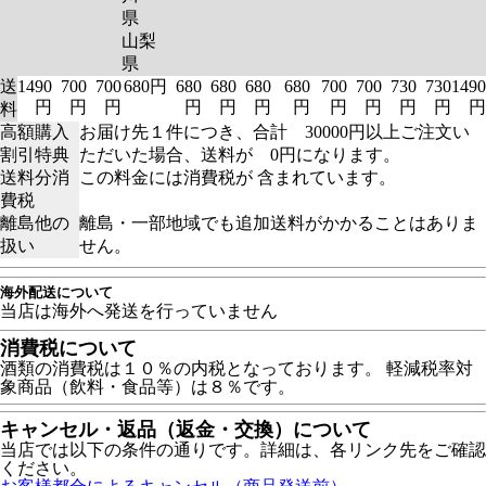
県
山梨
県
送
1490
700
700
680円
680
680
680
680
700
700
730
730
1490
円
円
円
円
円
円
円
円
円
円
円
円
料
高額購入
お届け先１件につき、合計 30000円以上ご注文い
割引特典
ただいた場合、送料が 0円になります。
送料分消
この料金には消費税が 含まれています。
費税
離島他の
離島・一部地域でも追加送料がかかることはありま
扱い
せん。
海外配送について
当店は海外へ発送を行っていません
消費税について
酒類の消費税は１０％の内税となっております。 軽減税率対
象商品（飲料・食品等）は８％です。
キャンセル・返品（返金・交換）について
当店では以下の条件の通りです。詳細は、各リンク先をご確認
ください。