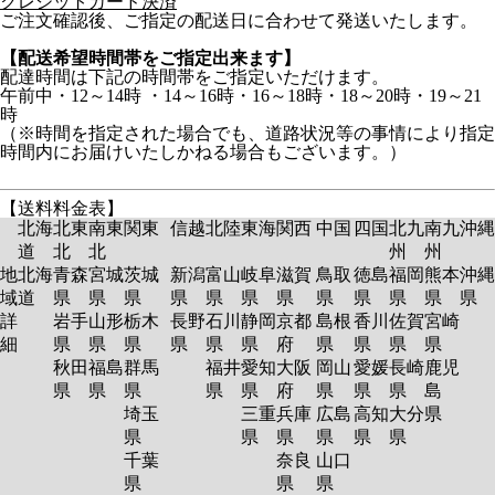
クレジットカード決済
ご注文確認後、ご指定の配送日に合わせて発送いたします。
【配送希望時間帯をご指定出来ます】
配達時間は下記の時間帯をご指定いただけます。
午前中・12～14時 ・14～16時・16～18時・18～20時・19～21
時
（※時間を指定された場合でも、道路状況等の事情により指定
時間内にお届けいたしかねる場合もございます。）
【送料料金表】
北海
北東
南東
関東
信越
北陸
東海
関西
中国
四国
北九
南九
沖縄
道
北
北
州
州
地
北海
青森
宮城
茨城
新潟
富山
岐阜
滋賀
鳥取
徳島
福岡
熊本
沖縄
域
道
県
県
県
県
県
県
県
県
県
県
県
県
詳
岩手
山形
栃木
長野
石川
静岡
京都
島根
香川
佐賀
宮崎
細
県
県
県
県
県
県
府
県
県
県
県
秋田
福島
群馬
福井
愛知
大阪
岡山
愛媛
長崎
鹿児
県
県
県
県
県
府
県
県
県
島
埼玉
三重
兵庫
広島
高知
大分
県
県
県
県
県
県
県
千葉
奈良
山口
県
県
県