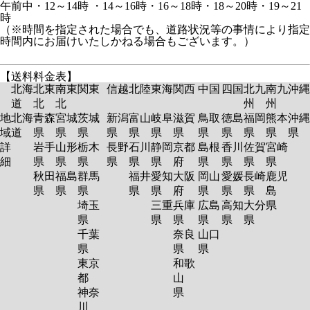
午前中・12～14時 ・14～16時・16～18時・18～20時・19～21
時
（※時間を指定された場合でも、道路状況等の事情により指定
時間内にお届けいたしかねる場合もございます。）
【送料料金表】
北海
北東
南東
関東
信越
北陸
東海
関西
中国
四国
北九
南九
沖縄
道
北
北
州
州
地
北海
青森
宮城
茨城
新潟
富山
岐阜
滋賀
鳥取
徳島
福岡
熊本
沖縄
域
道
県
県
県
県
県
県
県
県
県
県
県
県
詳
岩手
山形
栃木
長野
石川
静岡
京都
島根
香川
佐賀
宮崎
細
県
県
県
県
県
県
府
県
県
県
県
秋田
福島
群馬
福井
愛知
大阪
岡山
愛媛
長崎
鹿児
県
県
県
県
県
府
県
県
県
島
埼玉
三重
兵庫
広島
高知
大分
県
県
県
県
県
県
県
千葉
奈良
山口
県
県
県
東京
和歌
都
山
神奈
県
川