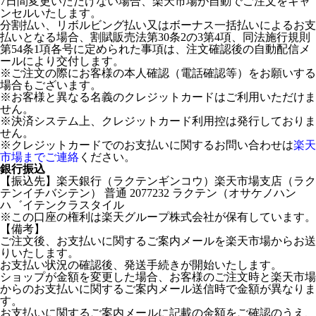
7日間変更いただけない場合、楽天市場が自動でご注文をキャ
ンセルいたします。
分割払い、リボルビング払い又はボーナス一括払いによるお支
払いとなる場合、割賦販売法第30条2の3第4項、同法施行規則
第54条1項各号に定められた事項は、注文確認後の自動配信メ
ールにより交付します。
※ご注文の際にお客様の本人確認（電話確認等）をお願いする
場合もございます。
※お客様と異なる名義のクレジットカードはご利用いただけま
せん。
※決済システム上、クレジットカード利用控は発行しておりま
せん。
※クレジットカードでのお支払いに関するお問い合わせは
楽天
市場までご連絡
ください。
銀行振込
【振込先】楽天銀行（ラクテンギンコウ）楽天市場支店（ラク
テンイチバシテン） 普通 2077232 ラクテン（オサケノハン
ハ゛イテンクラスタイル
※この口座の権利は楽天グループ株式会社が保有しています。
【備考】
ご注文後、お支払いに関するご案内メールを楽天市場からお送
りいたします。
お支払い状況の確認後、発送手続きが開始いたします。
ショップが金額を変更した場合、お客様のご注文時と楽天市場
からのお支払いに関するご案内メール送信時で金額が異なりま
す。
お支払いに関するご案内メールに記載の金額をご確認のうえ、