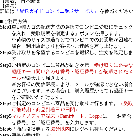
【業者】 日本郵便
【備考】
詳細は
「配送ガイド コンビニ受取サービス」
を参照ください
■ご利用方法
Step1
買い物カゴの配送方法の選択でコンビニ受取にチェック
を入れ「受取場所を指定する」ボタンを押します。
※荷物のサイズ超過などでコンビニでのお受取が困難な
場合、利用店舗よりお客様へご連絡を差し上げます。
Step2
受け取りを希望するコンビニを選択し、注文を確定しま
す。
Step3
ご指定のコンビニに商品が届き次第、
受け取りに必要な
認証キー（問い合わせ番号・認証番号）が記載されたメ
ール
が楽天より届きます。
※お客様の受信環境により、メールが確認できない場合
がございます。その場合は、購入履歴からでも認証キー
をご確認いただけます。
Step4
ご指定のコンビニへ商品を受け取りに行きます。
（受取
可能時期：商品到着日+7日間）
Step5
マルチメディア端末（Famiポート、Loppi)
に、「お問合
せ番号」と「認証番号」を入力します。
Step6
「商品引換券」を
30分以内
にレジへお持ちください。
Step7
商品を受け取ります。