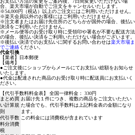
お支払い方法の変更をご案内後、7日間変更いただけない場
合、楽天市場が自動でご注文をキャンセルいたします。
※54,000円（税込）以上のご注文にはご利用いただけません。
※楽天会員以外のお客様にはご利用いただけません。
※注文者またはお届け先住所のどちらかが国外の場合、後払い
決済をご利用いただけません。
※メール便等のお受け取り時に受領印や署名が不要な配送方法
の場合、後払い決済をご利用いただけない場合がございます。
※後払い決済でのお支払いに関するお問い合わせは
楽天市場ま
でご連絡
ください。
代金引換
【業者】日本郵便
【備考】
●ご注文後にショップからメールにてお支払い総額をお知らせ
いたします。
●代金は配達された商品のお受け取り時に配送員にお支払いく
ださい。
【代引手数料料金表】 全国一律料金： 330円
まとめ買
お届け先１件につき、複数の商品をご注文いただい
い計算規
た場合でも、代引手数料は上記料金表の金額になり
則
ます。
代引手数
この料金には消費税が含まれています
料分消費
税