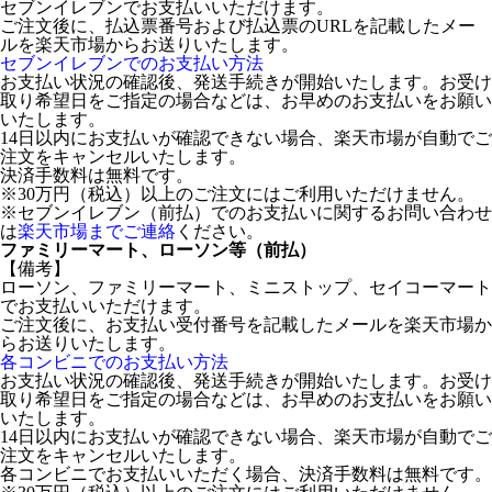
セブンイレブンでお支払いいただけます。
ご注文後に、払込票番号および払込票のURLを記載したメー
ルを楽天市場からお送りいたします。
セブンイレブンでのお支払い方法
お支払い状況の確認後、発送手続きが開始いたします。お受け
取り希望日をご指定の場合などは、お早めのお支払いをお願い
いたします。
14日以内にお支払いが確認できない場合、楽天市場が自動でご
注文をキャンセルいたします。
決済手数料は無料です。
※30万円（税込）以上のご注文にはご利用いただけません。
※セブンイレブン（前払）でのお支払いに関するお問い合わせ
は
楽天市場までご連絡
ください。
ファミリーマート、ローソン等（前払）
【備考】
ローソン、ファミリーマート、ミニストップ、セイコーマート
でお支払いいただけます。
ご注文後に、お支払い受付番号を記載したメールを楽天市場か
らお送りいたします。
各コンビニでのお支払い方法
お支払い状況の確認後、発送手続きが開始いたします。お受け
取り希望日をご指定の場合などは、お早めのお支払いをお願い
いたします。
14日以内にお支払いが確認できない場合、楽天市場が自動でご
注文をキャンセルいたします。
各コンビニでお支払いいただく場合、決済手数料は無料です。