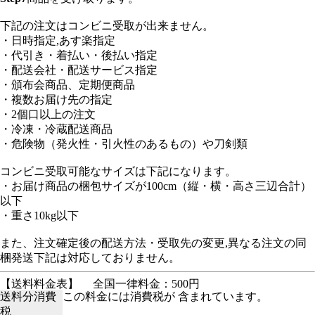
下記の注文はコンビニ受取が出来ません。
・日時指定,あす楽指定
・代引き・着払い・後払い指定
・配送会社・配送サービス指定
・頒布会商品、定期便商品
・複数お届け先の指定
・2個口以上の注文
・冷凍・冷蔵配送商品
・危険物（発火性・引火性のあるもの）や刀剣類
コンビニ受取可能なサイズは下記になります。
・お届け商品の梱包サイズが100cm（縦・横・高さ三辺合計）
以下
・重さ10kg以下
また、注文確定後の配送方法・受取先の変更,異なる注文の同
梱発送下記は対応しておりません。
【送料料金表】
全国一律料金：500円
送料分消費
この料金には消費税が 含まれています。
税