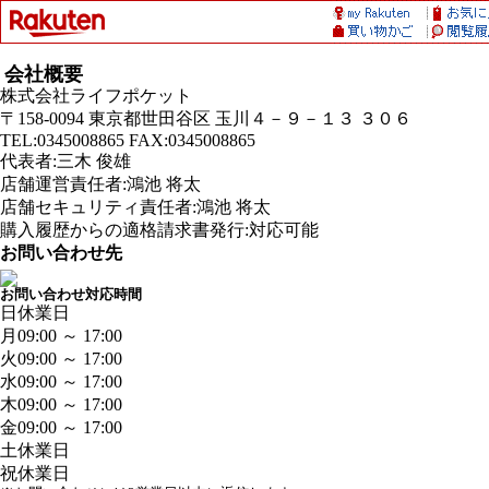
会社概要
株式会社ライフポケット
〒158-0094 東京都世田谷区 玉川４－９－１３ ３０６
TEL:0345008865 FAX:0345008865
代表者:三木 俊雄
店舗運営責任者:鴻池 将太
店舗セキュリティ責任者:鴻池 将太
購入履歴からの適格請求書発行:対応可能
お問い合わせ先
お問い合わせ対応時間
日
休業日
月
09:00 ～ 17:00
火
09:00 ～ 17:00
水
09:00 ～ 17:00
木
09:00 ～ 17:00
金
09:00 ～ 17:00
土
休業日
祝
休業日