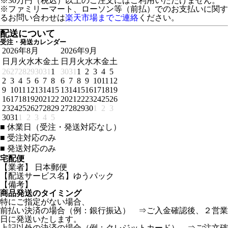
※30万円（税込）以上のご注文にはご利用いただけません。
※ファミリーマート、ローソン等（前払）でのお支払いに関す
るお問い合わせは
楽天市場までご連絡
ください。
配送について
受注・発送カレンダー
2026年8月
2026年9月
日
月
火
水
木
金
土
日
月
火
水
木
金
土
26
27
28
29
30
31
1
30
31
1
2
3
4
5
2
3
4
5
6
7
8
6
7
8
9
10
11
12
9
10
11
12
13
14
15
13
14
15
16
17
18
19
16
17
18
19
20
21
22
20
21
22
23
24
25
26
23
24
25
26
27
28
29
27
28
29
30
1
2
3
30
31
1
2
3
4
5
■
休業日（受注・発送対応なし）
■
受注対応のみ
■
発送対応のみ
宅配便
【業者】 日本郵便
【配送サービス名】ゆうパック
【備考】
商品発送のタイミング
特にご指定がない場合、
前払い決済の場合（例：銀行振込） ⇒ご入金確認後、２営業
日に発送いたします。
上記以外の決済の場合（例：クレジットカード） ⇒ご注文確