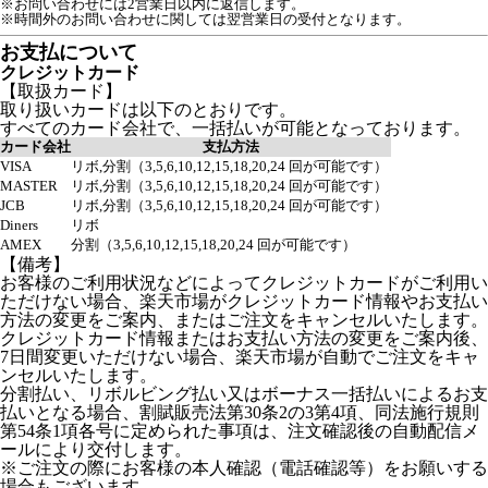
※お問い合わせには2営業日以内に返信します。
※時間外のお問い合わせに関しては翌営業日の受付となります。
お支払について
クレジットカード
【取扱カード】
取り扱いカードは以下のとおりです。
すべてのカード会社で、一括払いが可能となっております。
カード会社
支払方法
VISA
リボ,分割（3,5,6,10,12,15,18,20,24 回が可能です）
MASTER
リボ,分割（3,5,6,10,12,15,18,20,24 回が可能です）
JCB
リボ,分割（3,5,6,10,12,15,18,20,24 回が可能です）
Diners
リボ
AMEX
分割（3,5,6,10,12,15,18,20,24 回が可能です）
【備考】
お客様のご利用状況などによってクレジットカードがご利用い
ただけない場合、楽天市場がクレジットカード情報やお支払い
方法の変更をご案内、またはご注文をキャンセルいたします。
クレジットカード情報またはお支払い方法の変更をご案内後、
7日間変更いただけない場合、楽天市場が自動でご注文をキャ
ンセルいたします。
分割払い、リボルビング払い又はボーナス一括払いによるお支
払いとなる場合、割賦販売法第30条2の3第4項、同法施行規則
第54条1項各号に定められた事項は、注文確認後の自動配信メ
ールにより交付します。
※ご注文の際にお客様の本人確認（電話確認等）をお願いする
場合もございます。