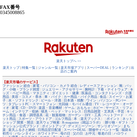
FAX番号
0345008865
楽天トップへ >>
楽天トップ
|
特集一覧
|
ジャンル一覧
|
楽天市場アプリ
|
スーパーDEAL
|
ランキング
|
出
店のご案内
【楽天市場のサービス】
ファッション 総合
|
家電・パソコン・カメラ 総合
|
レディースファッション
|
靴
|
バッ
グ・小物・ブランド雑貨
|
ジュエリー・アクセサリー
|
腕時計
|
下着・ナイトウェア
|
キ
ッズ・ベビー用品・マタニティ
|
ダイエット・健康
|
医薬品・コンタクトレンズ・介護
用品
|
美容・コスメ・香水
|
車・バイク
|
カー用品・バイク用品
|
食品
|
スイーツ・お菓
子
|
水・ソフトドリンク
|
ビール・洋酒
|
日本酒・焼酎
|
ワイン
|
パソコン・PCパー
ツ
|
タブレットPC・スマートフォン
|
光回線・モバイル通信
|
TV・レコーダー・オーデ
ィオ
|
家電
|
CD・DVD
|
楽器・音楽機材
|
ゲーム
|
おもちゃ
|
ホビー
|
サービス・リフォ
ーム
|
インテリア・収納
|
寝具・ベッド・マットレス
|
日用品雑貨・文房具・手芸
|
キッ
チン用品・食器・調理器具
|
花・観葉植物
|
ガーデン・DIY・工具
|
ペットフード ・ ペ
ット用品
|
スポーツ・アウトドア
|
ゴルフ用品
|
本
（
楽天ブックス
） |
ポイント
|
ネット
ショップ 開業・開店
|
楽天ウェブ検索
|
R-magazine（雑誌コラボ）
|
贈り物・ギフト
|
フ
ァッション公式ブランド
|
ポイントアップ
|
ディズニーゾーン
|
サンリオゾーン
|
まち
楽
|
楽天ふるさと納税
|
日用品翌日配達
|
スーパーDEAL
|
開催中イベント一覧
|
福袋＆
初売り
|
バレンタイン
|
ホワイトデー
|
母の日
|
父の日
|
お中元
|
敬老の日
|
ハロウィ
ン
|
お歳暮
|
クリスマス
|
おせち
|
ランキング