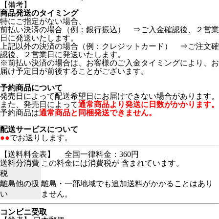
【備考】
商品発送のタイミング
特にご指定がない場合、
前払い決済の場合（例：銀行振込） ⇒ご入金確認後、２営業
日に発送いたします。
上記以外の決済の場合（例：クレジットカード） ⇒ご注文確
認後、２営業日に発送いたします。
※前払い決済の場合は、お客様のご入金タイミングにより、お
届け予定日が前後することがございます。
予約商品について
発売日によって配送希望日にお届けできない場合があります。
また、発売日によって
通常商品より発送に日数がかかります。
予約商品は
通常商品と同梱発送できません。
配送サービスについて
●●
でお送りします。
【送料料金表】
全国一律料金：360円
送料分消費
この料金には消費税が 含まれています。
税
離島他の扱
離島・一部地域でも追加送料がかかることはあり
い
ません。
コンビニ受取