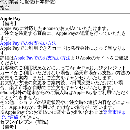
代引業者
宅配便(日本郵便)
指定
Apple Pay
【備考】
Apple Payに対応したiPhoneでお支払いいただけます。
ご注文を確定する直前に、Apple Payの認証を行っていただき
ます。
Apple Payでのお支払い方法
Apple Payでご利用できるカードは発行会社によって異なりま
す。
詳細は
Apple Payでのお支払い方法
よりAppleのサイトをご確認
ください。
お客様のご利用状況などによってApple Payおよびクレジット
カードがご利用いただけない場合、楽天市場がお支払い方法の
変更をご案内、またはご注文をキャンセルいたします。
お支払い方法の変更をご案内後、7日間変更いただけない場
合、楽天市場が自動でご注文をキャンセルいたします。
iPhone以外の端末からのご購入時はApple Payをご利用いただく
ことができません。
その他、ショップの設定状況やご注文時の選択内容などによっ
て、Apple Payがご利用いただけない場合がございます。
※Apple Payでのお支払いに関するお問い合わせは
楽天市場ま
でご連絡
ください。
セブンイレブン（前払）
【備考】