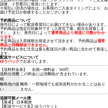
認後、２営業日に発送いたします。
※前払い決済の場合は、お客様のご入金タイミングにより、お
届け予定日が前後することがございます。
予約商品について
発売日によって配送希望日にお届けできない場合があります。
予約商品は指定日対象外です（入荷完了後、順次出荷致しま
す）。 また、発売日によって
通常商品より発送に日数がかか
ります。
予定商品は入荷後順次発送させて頂きます。 予約商品は
通常
商品と同梱発送できません。
予約商品を含む注文は最も配送日の遅い商品に合わせて発送し
ます。
配送サービスについて
ゆうパック
でお送りします。
【送料料金表】
全国一律料金：500円
送料分消費
この料金には消費税が 含まれています。
税
離島他の扱
離島・一部地域でも追加送料がかかることはあり
い
ません。
追跡可能メール便
【業者】 日本郵便
【配送サービス名】ゆうパケット