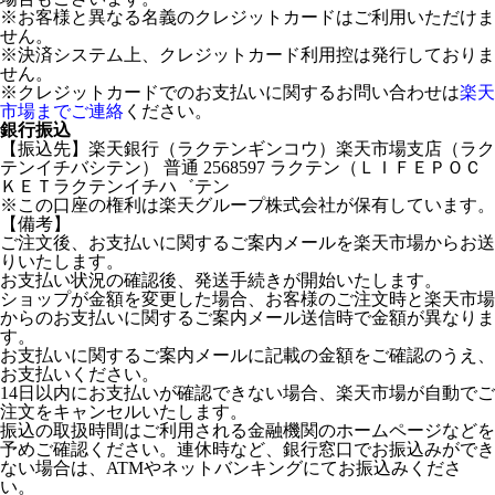
※お客様と異なる名義のクレジットカードはご利用いただけま
せん。
※決済システム上、クレジットカード利用控は発行しておりま
せん。
※クレジットカードでのお支払いに関するお問い合わせは
楽天
市場までご連絡
ください。
銀行振込
【振込先】楽天銀行（ラクテンギンコウ）楽天市場支店（ラク
テンイチバシテン） 普通 2568597 ラクテン（ＬＩＦＥＰＯＣ
ＫＥＴラクテンイチハ゛テン
※この口座の権利は楽天グループ株式会社が保有しています。
【備考】
ご注文後、お支払いに関するご案内メールを楽天市場からお送
りいたします。
お支払い状況の確認後、発送手続きが開始いたします。
ショップが金額を変更した場合、お客様のご注文時と楽天市場
からのお支払いに関するご案内メール送信時で金額が異なりま
す。
お支払いに関するご案内メールに記載の金額をご確認のうえ、
お支払いください。
14日以内にお支払いが確認できない場合、楽天市場が自動でご
注文をキャンセルいたします。
振込の取扱時間はご利用される金融機関のホームページなどを
予めご確認ください。連休時など、銀行窓口でお振込みができ
ない場合は、ATMやネットバンキングにてお振込みくださ
い。