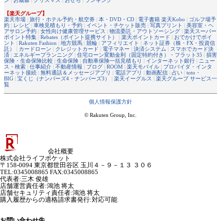
【楽天グループ】
楽天市場
|
旅行・ホテル予約・航空券
|
本・DVD・CD
|
電子書籍 楽天Kobo
|
ゴルフ場予
約
|
レシピ
|
車検見積もり・予約
|
イベント・チケット販売
|
写真プリント
|
美容室・ヘ
アサロン予約
|
女性向け健康管理サービス
|
物流委託・アウトソーシング
|
楽天スーパー
ポイント特集
|
Rebates（ポイント提携サイト）
|
楽天ポイントカード
|
おでかけでポイ
ント
|
Rakuten Fashion
|
地方競馬
|
競輪
|
アフィリエイト
|
ネット証券（株・FX・投資信
託）
|
カードローン
|
クレジットカード
|
電子マネー
|
決済システム
|
スマホでカード決
済
|
エネルギープランニング
|
住宅ローン変動金利（固定特約付き）・フラット35
|
損害
保険・生命保険比較
|
生命保険
|
自動車保険一括見積もり
|
インターネット銀行
|
ニュー
ス・検索
|
仕事紹介
|
不動産情報
|
ブログ
|
ROOM
|
楽天モバイル
|
プロバイダ・インタ
ーネット接続
|
無料通話＆メッセージアプリ
|
電話アプリ
|
動画配信
|
占い
|
toto・
BIG
|
宝くじ（ナンバーズ4・ナンバーズ3）
|
楽天イーグルス
|
楽天グループ サービス一
覧
個人情報保護方針
© Rakuten Group, Inc.
会社概要
株式会社ライフポケット
〒158-0094 東京都世田谷区 玉川４－９－１３ ３０６
TEL:0345008865 FAX:0345008865
代表者
:
三木 俊雄
店舗運営責任者
:
鴻池 将太
店舗セキュリティ責任者
:
鴻池 将太
購入履歴からの適格請求書発行:対応可能
お問い合わせ先