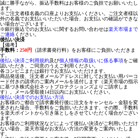
誠に勝手ながら、振込手数料はお客様のご負担でお願いいたし
ます。
※ご注文者様名義の口座よりお支払いください。ご注文者様以
外の名義でお支払いいただいた場合、お支払いの確認ができな
い場合がございます。
※銀行振込でのお支払いに関するお問い合わせは
楽天市場まで
ご連絡
ください。
後払い決済
【備考】
手数料：
250円
（請求書発行料）をお客様にご負担いただきま
す。
後払い決済ご利用規約
及び
個人情報の取扱いに係る事項
をご確
認いただき、ご同意のうえご利用ください。
各コンビニまたは銀行でお支払いいただけます。
商品発送後、注文者メールアドレスに対してお支払い用バーコ
ード付きの請求のご案内メールを送付します（楽天市場の指示
に基づき株式会社ネットプロテクションズよりご請求しま
す）。メール受取後14日以内にお支払いください。
後払い決済でのお支払い方法
お客様のご都合で請求書発行後に注文をキャンセル・金額を変
更された場合、手数料をご負担いただきます。その際、手数料
を楽天ポイントから引き落としをさせていただく場合がござい
ます。
お客様のご利用状況などによって後払い決済がご利用いただけ
ない場合、楽天市場がお支払い方法の変更をご案内いたしま
す。