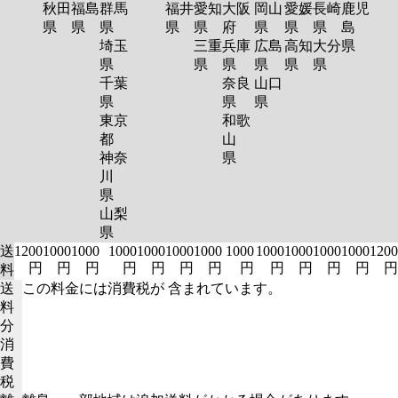
秋田
福島
群馬
福井
愛知
大阪
岡山
愛媛
長崎
鹿児
県
県
県
県
県
府
県
県
県
島
埼玉
三重
兵庫
広島
高知
大分
県
県
県
県
県
県
県
千葉
奈良
山口
県
県
県
東京
和歌
都
山
神奈
県
川
県
山梨
県
送
1200
1000
1000
1000
1000
1000
1000
1000
1000
1000
1000
1000
1200
円
円
円
円
円
円
円
円
円
円
円
円
円
料
送
この料金には消費税が 含まれています。
料
分
消
費
税