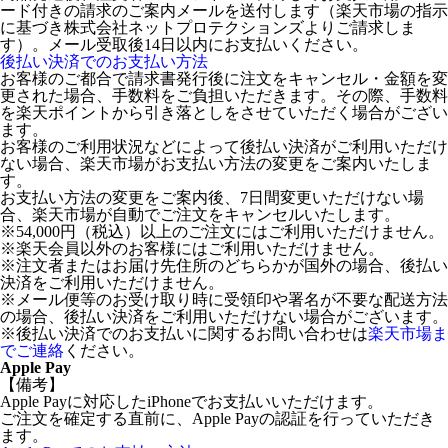
ード付きの請求のご案内メールを送付します（楽天市場の指示
に基づき株式会社ネットプロテクションズよりご請求しま
す）。メール受取後14日以内にお支払いください。
後払い決済でのお支払い方法
お客様のご都合で請求書発行後に注文をキャンセル・金額を変
更された場合、手数料をご負担いただきます。その際、手数料
を楽天ポイントから引き落としをさせていただく場合がござい
ます。
お客様のご利用状況などによって後払い決済がご利用いただけ
ない場合、楽天市場がお支払い方法の変更をご案内いたしま
す。
お支払い方法の変更をご案内後、7日間変更いただけない場
合、楽天市場が自動でご注文をキャンセルいたします。
※54,000円（税込）以上のご注文にはご利用いただけません。
※楽天会員以外のお客様にはご利用いただけません。
※注文者またはお届け先住所のどちらかが国外の場合、後払い
決済をご利用いただけません。
※メール便等のお受け取り時に受領印や署名が不要な配送方法
の場合、後払い決済をご利用いただけない場合がございます。
※後払い決済でのお支払いに関するお問い合わせは
楽天市場ま
でご連絡
ください。
Apple Pay
【備考】
Apple Payに対応したiPhoneでお支払いいただけます。
ご注文を確定する直前に、Apple Payの認証を行っていただき
ます。