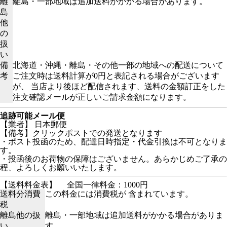
離
離島・一部地域は追加送料がかかる場合があります。
島
他
の
扱
い
備
北海道・沖縄・離島・その他一部の地域への配送について
考
ご注文時は送料計算が0円と表記される場合がございます
が、 当店より後ほど配信されます、送料の金額訂正をした
注文確認メールが正しいご請求金額になります。
追跡可能メール便
【業者】 日本郵便
【備考】クリックポストでの発送となります
・ポスト投函のため、配達日時指定・代金引換は不可となりま
す。
・投函後のお荷物の保障はございません。あらかじめご了承の
程、よろしくお願いいたします。
【送料料金表】
全国一律料金：1000円
送料分消費
この料金には消費税が 含まれています。
税
離島他の扱
離島・一部地域は追加送料がかかる場合がありま
い
す。