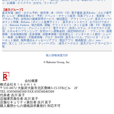
ン
|
お歳暮
|
クリスマス
|
おせち
|
ランキング
【楽天グループ】
楽天市場
|
旅行・ホテル予約・航空券
|
本・DVD・CD
|
電子書籍 楽天Kobo
|
ゴルフ場予
約
|
レシピ
|
車検見積もり・予約
|
イベント・チケット販売
|
写真プリント
|
美容室・ヘ
アサロン予約
|
女性向け健康管理サービス
|
物流委託・アウトソーシング
|
楽天スーパー
ポイント特集
|
Rebates（ポイント提携サイト）
|
楽天ポイントカード
|
おでかけでポイ
ント
|
Rakuten Fashion
|
地方競馬
|
競輪
|
アフィリエイト
|
ネット証券（株・FX・投資信
託）
|
カードローン
|
クレジットカード
|
電子マネー
|
決済システム
|
スマホでカード決
済
|
エネルギープランニング
|
住宅ローン変動金利（固定特約付き）・フラット35
|
損害
保険・生命保険比較
|
生命保険
|
自動車保険一括見積もり
|
インターネット銀行
|
ニュー
ス・検索
|
仕事紹介
|
不動産情報
|
ブログ
|
ROOM
|
楽天モバイル
|
プロバイダ・インタ
ーネット接続
|
無料通話＆メッセージアプリ
|
電話アプリ
|
動画配信
|
占い
|
toto・
BIG
|
宝くじ（ナンバーズ4・ナンバーズ3）
|
楽天イーグルス
|
楽天グループ サービス一
覧
個人情報保護方針
© Rakuten Group, Inc.
会社概要
株式会社Ｂｌｏｏｍｉｎ
〒531-0072 大阪府大阪市北区豊崎3-15-5TKビル 2F
TEL:05056040569 FAX:05056040569
代表者
:
吉川 富子
店舗運営責任者
:
吉川 富子
店舗セキュリティ責任者
:
吉川 富子
購入履歴からの適格請求書発行:対応不可