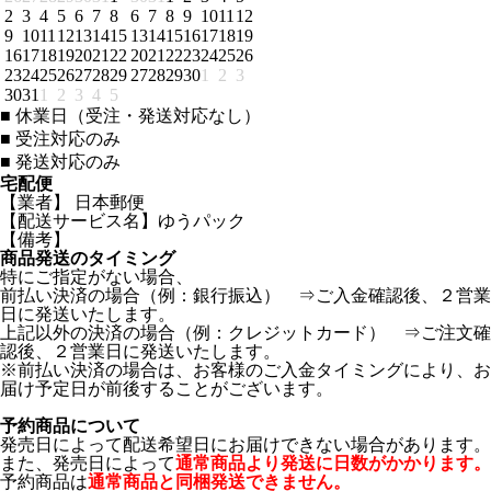
2
3
4
5
6
7
8
6
7
8
9
10
11
12
9
10
11
12
13
14
15
13
14
15
16
17
18
19
16
17
18
19
20
21
22
20
21
22
23
24
25
26
23
24
25
26
27
28
29
27
28
29
30
1
2
3
30
31
1
2
3
4
5
■
休業日（受注・発送対応なし）
■
受注対応のみ
■
発送対応のみ
宅配便
【業者】 日本郵便
【配送サービス名】ゆうパック
【備考】
商品発送のタイミング
特にご指定がない場合、
前払い決済の場合（例：銀行振込） ⇒ご入金確認後、２営業
日に発送いたします。
上記以外の決済の場合（例：クレジットカード） ⇒ご注文確
認後、２営業日に発送いたします。
※前払い決済の場合は、お客様のご入金タイミングにより、お
届け予定日が前後することがございます。
予約商品について
発売日によって配送希望日にお届けできない場合があります。
また、発売日によって
通常商品より発送に日数がかかります。
予約商品は
通常商品と同梱発送できません。