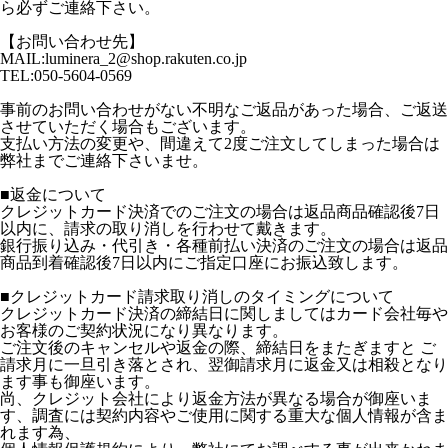
ら必ずご連絡下さい。
【お問い合わせ先】
MAIL:luminera_2@shop.rakuten.co.jp
TEL:050-5604-0569
事前のお問い合わせがない不明なご返品があった場合、ご返送
させていただく場合もございます。
支払い方法の変更や、間違えて2度ご注文してしまった場合は
弊社までご連絡下さいませ。
■返金について
クレジットカード決済でのご注文の場合は返品商品確認後7日
以内に、請求の取り消しを行わせて戴きます。
銀行振り込み・代引き・各種前払い決済のご注文の場合は返品
商品到着確認後7日以内にご指定口座にお振込致します。
■クレジットカード請求取り消しのタイミングについて
クレジットカード決済の締結日に関しましてはカード会社毎や
お客様のご契約状況になり異なります。
ご注文後のキャンセルや返金の際、締結日をまたぎますと ご
請求月に一旦引き落とされ、翌御請求月に返金又は相殺となり
ます事も御座います。
尚、クレジット会社により返金方法が異なる場合が御座いま
す、調査には契約内容やご使用に関する重大な個人情報が含ま
れます為、