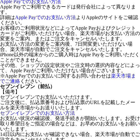
Apple Payでのお支払い方法
Apple Payでご利用できるカードは発行会社によって異なりま
す。
詳細は
Apple Payでのお支払い方法
よりAppleのサイトをご確認
ください。
お客様のご利用状況などによってApple Payおよびクレジット
カードがご利用いただけない場合、楽天市場がお支払い方法の
変更をご案内、またはご注文をキャンセルいたします。
お支払い方法の変更をご案内後、7日間変更いただけない場
合、楽天市場が自動でご注文をキャンセルいたします。
iPhone以外の端末からのご購入時はApple Payをご利用いただく
ことができません。
その他、ショップの設定状況やご注文時の選択内容などによっ
て、Apple Payがご利用いただけない場合がございます。
※Apple Payでのお支払いに関するお問い合わせは
楽天市場ま
でご連絡
ください。
セブンイレブン（前払）
【備考】
セブンイレブンでお支払いいただけます。
ご注文後に、払込票番号および払込票のURLを記載したメー
ルを楽天市場からお送りいたします。
セブンイレブンでのお支払い方法
お支払い状況の確認後、発送手続きが開始いたします。お受け
取り希望日をご指定の場合などは、お早めのお支払いをお願い
いたします。
14日以内にお支払いが確認できない場合、楽天市場が自動でご
注文をキャンセルいたします。