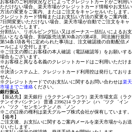
お客様のご利用状況などによってクレジットカードがご利用い
ただけない場合、楽天市場がクレジットカード情報やお支払い
方法の変更をご案内、またはご注文をキャンセルいたします。
クレジットカード情報またはお支払い方法の変更をご案内後、
7日間変更いただけない場合、楽天市場が自動でご注文をキャ
ンセルいたします。
分割払い、リボルビング払い又はボーナス一括払いによるお支
払いとなる場合、割賦販売法第30条2の3第4項、同法施行規則
第54条1項各号に定められた事項は、注文確認後の自動配信メ
ールにより交付します。
※ご注文の際にお客様の本人確認（電話確認等）をお願いする
場合もございます。
※お客様と異なる名義のクレジットカードはご利用いただけま
せん。
※決済システム上、クレジットカード利用控は発行しておりま
せん。
※クレジットカードでのお支払いに関するお問い合わせは
楽天
市場までご連絡
ください。
銀行振込
【振込先】楽天銀行（ラクテンギンコウ）楽天市場支店（ラク
テンイチバシテン） 普通 2396214 ラクテン（ハ゛ツク゛イン
ハ゛ツク゛センモンテンノホ゜ノン
※この口座の権利は楽天グループ株式会社が保有しています。
【備考】
ご注文後、お支払いに関するご案内メールを楽天市場からお送
りいたします。
お支払い状況の確認後、発送手続きが開始いたします。