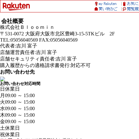
会社概要
株式会社Ｂｌｏｏｍｉｎ
〒531-0072 大阪府大阪市北区豊崎3-15-5TKビル 2F
TEL:05056040569 FAX:05056040569
代表者:吉川 富子
店舗運営責任者:吉川 富子
店舗セキュリティ責任者:吉川 富子
購入履歴からの適格請求書発行:対応不可
お問い合わせ先
お問い合わせ対応時間
日
休業日
月
09:00 ～ 15:00
火
09:00 ～ 15:00
水
09:00 ～ 15:00
木
09:00 ～ 15:00
金
09:00 ～ 15:00
土
休業日
祝
休業日