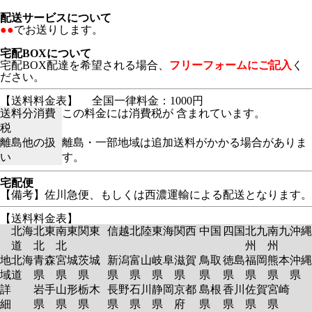
配送サービスについて
●●
でお送りします。
宅配BOXについて
宅配BOX配達を希望される場合、
フリーフォームにご記入
く
ださい。
【送料料金表】
全国一律料金：1000円
送料分消費
この料金には消費税が 含まれています。
税
離島他の扱
離島・一部地域は追加送料がかかる場合がありま
い
す。
宅配便
【備考】佐川急便、もしくは西濃運輸による配送となります。
【送料料金表】
北海
北東
南東
関東
信越
北陸
東海
関西
中国
四国
北九
南九
沖縄
道
北
北
州
州
地
北海
青森
宮城
茨城
新潟
富山
岐阜
滋賀
鳥取
徳島
福岡
熊本
沖縄
域
道
県
県
県
県
県
県
県
県
県
県
県
県
詳
岩手
山形
栃木
長野
石川
静岡
京都
島根
香川
佐賀
宮崎
細
県
県
県
県
県
県
府
県
県
県
県