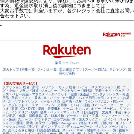
個人情報保護規約により、弊社にてお調べする事が出来かねま
す為、返金請求取り消し後の詳細につきましては
大変お手数では御座いますが、各クレジット会社に直接お問い
合わせ下さい。
-
楽天トップへ >>
楽天トップ
|
特集一覧
|
ジャンル一覧
|
楽天市場アプリ
|
スーパーDEAL
|
ランキング
|
出
店のご案内
【楽天市場のサービス】
ファッション 総合
|
家電・パソコン・カメラ 総合
|
レディースファッション
|
靴
|
バッ
グ・小物・ブランド雑貨
|
ジュエリー・アクセサリー
|
腕時計
|
下着・ナイトウェア
|
キ
ッズ・ベビー用品・マタニティ
|
ダイエット・健康
|
医薬品・コンタクトレンズ・介護
用品
|
美容・コスメ・香水
|
車・バイク
|
カー用品・バイク用品
|
食品
|
スイーツ・お菓
子
|
水・ソフトドリンク
|
ビール・洋酒
|
日本酒・焼酎
|
ワイン
|
パソコン・PCパー
ツ
|
タブレットPC・スマートフォン
|
光回線・モバイル通信
|
TV・レコーダー・オーデ
ィオ
|
家電
|
CD・DVD
|
楽器・音楽機材
|
ゲーム
|
おもちゃ
|
ホビー
|
サービス・リフォ
ーム
|
インテリア・収納
|
寝具・ベッド・マットレス
|
日用品雑貨・文房具・手芸
|
キッ
チン用品・食器・調理器具
|
花・観葉植物
|
ガーデン・DIY・工具
|
ペットフード ・ ペ
ット用品
|
スポーツ・アウトドア
|
ゴルフ用品
|
本
（
楽天ブックス
） |
ポイント
|
ネット
ショップ 開業・開店
|
楽天ウェブ検索
|
R-magazine（雑誌コラボ）
|
贈り物・ギフト
|
フ
ァッション公式ブランド
|
ポイントアップ
|
ディズニーゾーン
|
サンリオゾーン
|
まち
楽
|
楽天ふるさと納税
|
日用品翌日配達
|
スーパーDEAL
|
開催中イベント一覧
|
福袋＆
初売り
|
バレンタイン
|
ホワイトデー
|
母の日
|
父の日
|
お中元
|
敬老の日
|
ハロウィ