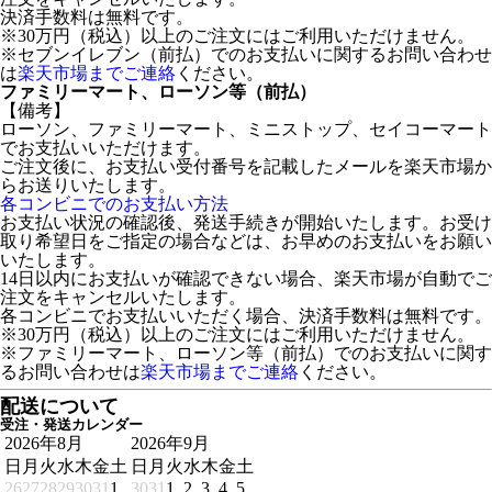
決済手数料は無料です。
※30万円（税込）以上のご注文にはご利用いただけません。
※セブンイレブン（前払）でのお支払いに関するお問い合わせ
は
楽天市場までご連絡
ください。
ファミリーマート、ローソン等（前払）
【備考】
ローソン、ファミリーマート、ミニストップ、セイコーマート
でお支払いいただけます。
ご注文後に、お支払い受付番号を記載したメールを楽天市場か
らお送りいたします。
各コンビニでのお支払い方法
お支払い状況の確認後、発送手続きが開始いたします。お受け
取り希望日をご指定の場合などは、お早めのお支払いをお願い
いたします。
14日以内にお支払いが確認できない場合、楽天市場が自動でご
注文をキャンセルいたします。
各コンビニでお支払いいただく場合、決済手数料は無料です。
※30万円（税込）以上のご注文にはご利用いただけません。
※ファミリーマート、ローソン等（前払）でのお支払いに関す
るお問い合わせは
楽天市場までご連絡
ください。
配送について
受注・発送カレンダー
2026年8月
2026年9月
日
月
火
水
木
金
土
日
月
火
水
木
金
土
26
27
28
29
30
31
1
30
31
1
2
3
4
5