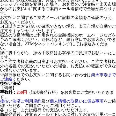
ショップが金額を変更した場合、お客様のご注文時と楽天市場
からのお支払いに関するご案内メール送信時で金額が異なりま
す。
お支払いに関するご案内メールに記載の金額をご確認のうえ、
お支払いください。
14日以内にお支払いが確認できない場合、楽天市場が自動でご
注文をキャンセルいたします。
振込の取扱時間はご利用される金融機関のホームページなどを
予めご確認ください。連休時など、銀行窓口でお振込みができ
ない場合は、ATMやネットバンキングにてお振込みくださ
い。
誠に勝手ながら、振込手数料はお客様のご負担でお願いいたし
ます。
※ご注文者様名義の口座よりお支払いください。ご注文者様以
外の名義でお支払いいただいた場合、お支払いの確認ができな
い場合がございます。
※銀行振込でのお支払いに関するお問い合わせは
楽天市場まで
ご連絡
ください。
後払い決済
【備考】
手数料：
250円
（請求書発行料）をお客様にご負担いただきま
す。
後払い決済ご利用規約
及び
個人情報の取扱いに係る事項
をご確
認いただき、ご同意のうえご利用ください。
各コンビニまたは銀行でお支払いいただけます。
商品発送後、注文者メールアドレスに対してお支払い用バーコ