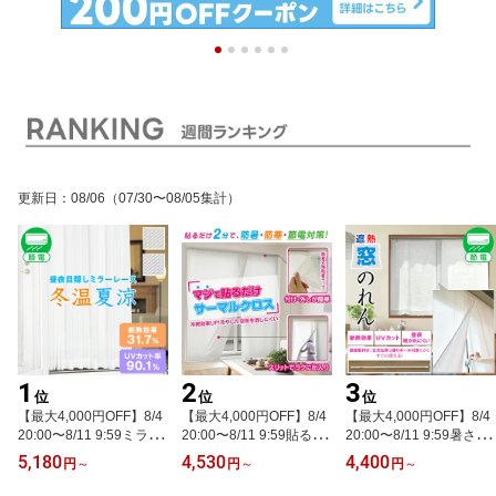
更新日
：
08/06
（07/30〜08/05集計）
1
2
3
位
位
位
【最大4,000円OFF】8/4
【最大4,000円OFF】8/4
【最大4,000円OFF】8/4
20:00〜8/11 9:59ミラー
20:00〜8/11 9:59貼るだ
20:00〜8/11 9:59暑さ対
レースカーテン「冬温夏
け2分で防寒・防暑・節
策に昼夜外から見えにく
5,180
4,530
4,400
円
～
円
～
円
～
涼」 サイズ：幅100cm×
電対策「マジで貼るだけ
いスリット入り遮熱「窓
丈108・133・176・18
サーマルクロス」既製サ
のれん」簡単取り付け丈