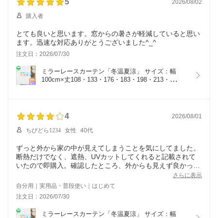
5
2026/08/02
購入者
とても良いと思います。窓からの暑さが軽減していると思い
ます。迅速な対応ありがとうございました^_^
注文日：2026/07/30
ミラーレースカーテン「冬温夏涼」 サイズ：幅
100cm×丈108・133・176・183・198・213・
228cm×2枚(レース カーテン レースカーテン ミラ
ーレース UVカット 遮熱 断熱カーテン 紫外線カッ
ト)
4
2026/08/01
ちびどら1234
女性
40代
ずっと外から家の中が見えてしまうことを気にしてました。
断熱だけでなく、遮熱、UVカットしてくれると記載されて
いたので即購入。確認したところ、外からも見えず良かった
です。発送も早かったです。
さらに表示
自分用｜実用品・普段使い｜はじめて
注文日：2026/07/30
ミラーレースカーテン「冬温夏涼」 サイズ：幅