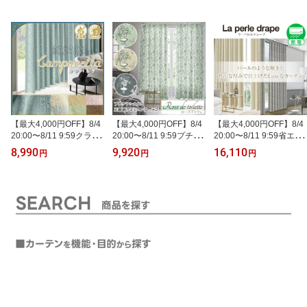
【最大4,000円OFF】8/4
【最大4,000円OFF】8/4
【最大4,000円OFF】8/4
20:00〜8/11 9:59クラシ
20:00〜8/11 9:59プチク
20:00〜8/11 9:59省エネ
カルで上品なジャガード
ラシカルな正統派フェミ
節電カーテン 贅沢な厚み
8,990
9,920
16,110
円
円
円
織遮光カーテン「Campa
ニンカーテン「Rose de t
があるカーテン「La perl
nella(カンパネラ）」防
oilette」ローズデトワレ
e drape」ラ・ペルルド
炎ラベル付サイズ：〜幅
サイズ:〜幅100cm×〜丈
レープ 形状記憶加工・防
100cm×〜丈150cm×1枚
150cm×1枚
炎加工済みサイズ：幅30
cm〜幅100cm×丈80c
m〜丈150cm×1枚入