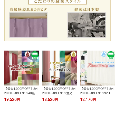
【最大4,000円OFF】8/4
【最大4,000円OFF】8/4
【最大4,000円OFF】8/4
20:00〜8/11 9:5940色一
20:00〜8/11 9:59遮光・
20:00〜8/11 9:5992.1％
級遮光・こだわりの2倍
こだわりの2倍ヒダ縫製
UVカット・昼夜目隠し
19,520
18,620
12,170
円
円
円
ヒダ縫製 オーダーカーテ
オーダーカーテン「Gran
レースカーテン「Grand
ン「GrandPlenty グラン
dSilky グランドシルキ
PlentyLace グランドプレ
ドプレンティ」KurenaiG
ー」KurenaiGrandシリ
ンティレース」KurenaiG