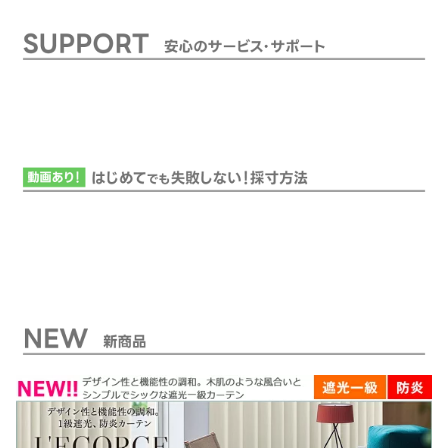
3・198・213・228cm×2
イズ
夫な突っ張りポール付き!
枚(レース カーテン レー
ですぐに使える既製サイ
スカーテン ミラーレース
ズ
UVカット 遮熱 断熱カー
テン 紫外線カット)