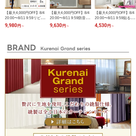
【最大4,000円OFF】8/4
【最大4,000円OFF】8/4
【最大4,000円OFF】8/4
20:00〜8/11 9:59リビン
20:00〜8/11 9:59防音対
20:00〜8/11 9:59貼るだ
グ階段や間仕切りに「高
策・外からシルエットが
け2分で防寒・防暑・節
9,980
9,630
4,530
円
～
円
～
円
～
気密・高断熱スリットカ
見えない・簡単貼るだけ
電対策「マジで貼るだけ
ーテン」穴が開かない取
「プライバシースクリー
サーマルクロス」既製サ
付簡単レール付 アコーデ
ン」既製サイズ
イズ
ィオンカーテン 間仕切り
カーテンサイズ:幅80c
m・90cm/丈230cm・23
5cm・240cm (つっぱ
り カーテン)