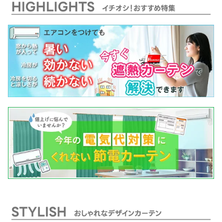
randシリーズ サイズ：
ーズ サイズ：幅〜150cm
randシリーズ サイズ：
幅〜150cm×丈〜300cm
×丈〜150cm 1枚
幅〜150cm×丈〜150cm
1枚 防炎・形状記憶加工
1枚(ミラーレースカーテ
済みカ-テン(遮熱 断熱 防
ン 遮熱 断熱カーテン 防
炎 )
炎 黒)