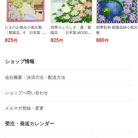
たまのお散歩小風呂敷
四季小ふろしき〔夏〕紫
四季彩布 紫陽花綿小風呂
〔紫陽花〕6 日本製 綿
陽花 日本製 綿100％
敷
100％ 中巾 約50cm ふろ
中巾 約50cm 日本の四季
825
825
880
円
円
円
しき 日本の四季 歳時記
歳時記 風景 紫陽花 夏柄
夏の風景 猫 ねこ 紫陽花
包む 飾る おしゃれ 和風
あじさい 雨 夏柄 包む 飾
タペストリー 夏 ギフト
る おしゃれ 和風タペス
お祝い
ショップ情報
トリー 夏 ギフト お祝い
シャンタンチーフ
会社概要・決済方法・配送方法
ショップへ問い合わせ
メルマガ登録・変更
受注・発送カレンダー