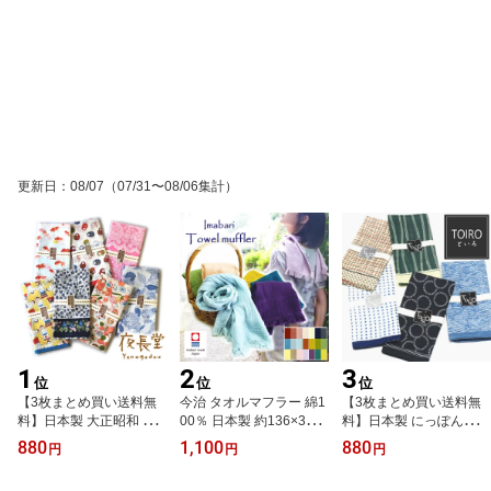
更新日
：
08/07
（07/31〜08/06集計）
1
2
3
位
位
位
【3枚まとめ買い送料無
今治 タオルマフラー 綿1
【3枚まとめ買い送料無
料】日本製 大正昭和 レ
00％ 日本製 約136×32c
料】日本製 にっぽんの
トロモダン 大判ハンカチ
m たおるマフラー 体温調
大判ハンカチ〔TOIROと
880
1,100
880
円
円
円
〔夜長堂〕 綿100％ 58×
節 保温性 吸水性 吸汗 通
いろ〕綿100％ 約58×58
58cm 和柄 コットン 風呂
気性 速乾 日よけ UV対
cm 大判 バンダナ お弁