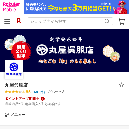
丸屋呉服店
4.85
（
681
件）
ポイントアップ期間中
通常商品5倍 定期購入5倍 頒布会5倍
メニュー