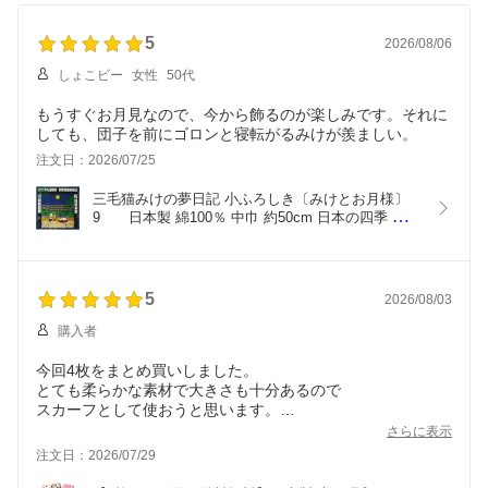
敷 三角巾 スカーフ スタ
策 春 夏 秋 冬 スポーツ
当包み 風呂敷 三角巾 ス
イ 大判バンダナ お祝い
観戦 ウオーキング 安眠
カーフ 即席マスク スタ
プチギフト 退職 転勤 ギ
5
メンズ/レディース/キッ
イ お祝い プチギフト 退
2026/08/06
フト 入学 敬老の日 ラッ
ズ オリム(ORIM) ギフ
職 転勤 敬老の日 年末年
しょこビー
女性
50代
ピング メンズ/レディー
ト 母の日 父の日 敬老の
始 ギフト ラッピング メ
ス/キッズ(子供)
日 プレゼント
ンズ/レディース/キッズ
もうすぐお月見なので、今から飾るのが楽しみです。それに
しても、団子を前にゴロンと寝転がるみけが羨ましい。
注文日：2026/07/25
三毛猫みけの夢日記 小ふろしき〔みけとお月様〕
9　　日本製 綿100％ 中巾 約50cm 日本の四季 歳時
記  お月見 十五夜 団子 ススキ おしゃれ 和風タペス
トリー 秋 ギフト お祝い
5
2026/08/03
購入者
今回4枚をまとめ買いしました。
とても柔らかな素材で大きさも十分あるので
スカーフとして使おうと思います。
柄もどれもすてきです！
さらに表示
注文日：2026/07/29