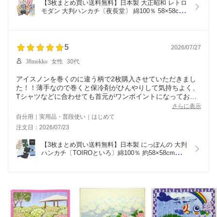
【3枚まとめ買い送料無料】日本製 大正昭和 レトロ
モダン 大判ハンカチ〔夜長堂〕 綿100％ 58×58cm  
和柄 コットン   風呂敷 三角巾 スカーフ スタイ 大
判バンダナ お祝い プチギフト 退職 転勤 ギフト 入
学 敬老の日 ラッピング メンズ/レディース/キッズ
(子供)
5
2026/07/27
38mokko
女性
30代
アイスノンを巻くのに違う柄で2枚購入させていただきまし
た！！薄手なので巻くと保冷剤がひんやりして気持ちよく、
Tシャツなどに合わせても首元がワンポイントになっておし
ゃれになります。シックな和柄がとてもかわいくて好きで
さらに表示
す。おまけに首元の日焼けも防げるなんて！！夏はこれで凌
自分用｜実用品・普段使い｜はじめて
ごうと思います。
注文日：2026/07/23
【3枚まとめ買い送料無料】日本製 にっぽんの 大判
ハンカチ〔TOIROといろ〕綿100％ 約58×58cm　大
判 バンダナ お弁当包み 風呂敷 三角巾 スカーフ 即
席マスク スタイ お祝い プチギフト 退職 転勤 敬老
の日 年末年始 ギフト ラッピング メンズ/レディー
ス/キッズ