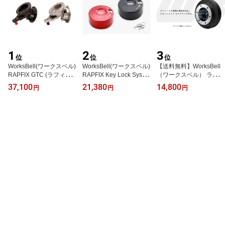
1
2
3
位
位
位
WorksBell(ワークスベル)
WorksBell(ワークスベル)
【送料無料】WorksBell
RAPFIX GTC (ラフィッ
RAPFIX Key Lock Syste
（ワークスベル） ラフィ
クスGTC）
m+e(ラフィックス キー
ックス 専用 ショートボ
37,100
21,380
14,800
円
円
円
ロックシステムプラス・
ス マツダ車用 910S
イー）