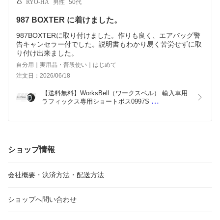
RYO-HA
男性
50代
987 BOXTER に着けました。
987BOXTERに取り付けました。作りも良く、エアバッグ警
告キャンセラー付でした。説明書もわかり易く苦労せずに取
り付け出来ました。
自分用｜実用品・普段使い｜はじめて
注文日：2026/06/18
【送料無料】WorksBell（ワークスベル） 輸入車用
ラフィックス専用ショートボス0997S 
PORSCHE(ポルシェ）911、911ターボ 型式：997
ショップ情報
会社概要・決済方法・配送方法
ショップへ問い合わせ