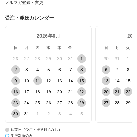
メルマガ登録・変更
受注・発送カレンダー
2026年8月
20
日
月
火
水
木
金
土
日
月
火
26
27
28
29
30
31
1
30
31
1
2
3
4
5
6
7
8
6
7
8
9
10
11
12
13
14
15
13
14
15
16
17
18
19
20
21
22
20
21
22
23
24
25
26
27
28
29
27
28
29
30
31
1
2
3
4
5
休業日（受注・発送対応なし）
受注対応のみ