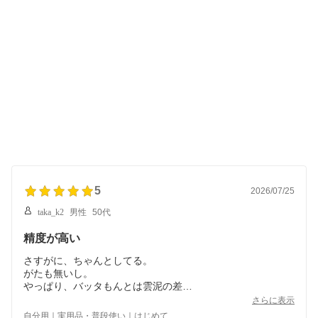
5
2026/07/25
taka_k2
男性
50代
精度が高い
さすがに、ちゃんとしてる。
がたも無いし。
やっぱり、バッタもんとは雲泥の差
値段も雲泥の差だけど、命に関わるところは、お金掛けない
さらに表示
とね。
自分用｜実用品・普段使い｜はじめて