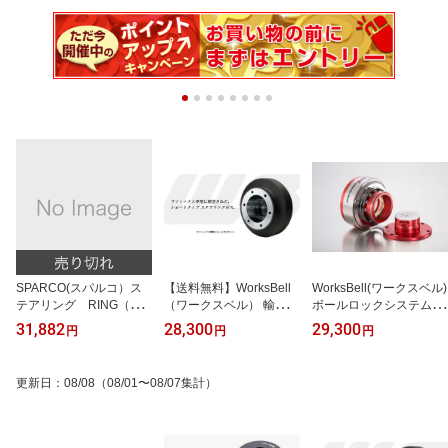
SPARCO(スパルコ）ス
【送料無料】WorksBell
WorksBell(ワークスベル)
テアリング RING（リ
（ワークスベル） 輸入車
ボールロックシステムRa
ング） L360 レザー
用ラフィックス専用ショ
pfixII
31,882
28,300
29,300
円
円
円
ートボス2212S BMW MI
NI （ミニ）R50/R52/R5
3 ステアリングボス ショ
更新日
：
08/08
（08/01〜08/07集計）
ートボス