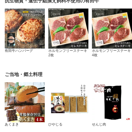
抗生物質・遺伝子組換え飼料不使用の有田牛
菜 非常食 お試し 肉 メー
煮物 おつまみ 酒 酒のお
送料無料
ル便 レトルト 非常食(保
とも 送料無料
存食) お試し
有田牛ハンバーグ
ホルモンフリーステーキ
ホルモンフリーステーキ
2枚
4枚
ご当地・郷土料理
あくまき
ひやじる
せんじ肉