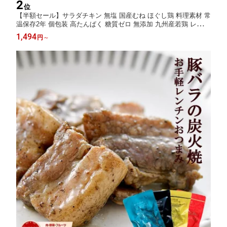
2
位
【半額セール】サラダチキン 無塩 国産むね ほぐし鶏 料理素材 常
温保存2年 個包装 高たんぱく 糖質ゼロ 無添加 九州産若鶏 レトル
ト 常備食 お弁当 作り置き 時短おかず サラダ スープ 煮込み 保存
1,494
円
～
食 備蓄食品 ローリングストック ストック食材 下ごしらえ不要 そ
のまま