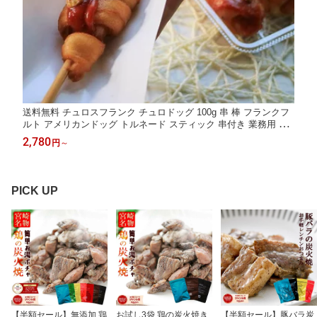
送料無料 チュロスフランク チュロドッグ 100g 串 棒 フランクフ
ルト アメリカンドッグ トルネード スティック 串付き 業務用 冷
凍 文化祭 学園祭 学祭 高校 大学 保育園 小学校 夏祭り 秋祭り 模
2,780
円
～
擬店 バザー 屋台 食材メニュー 露店 出店 問屋 卸 食品 食べ物
縁日 珍しい
PICK UP
【半額セール】無添加 鶏
お試し3袋 鶏の炭火焼き
【半額セール】豚バラ炭