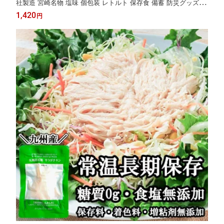
社製造 宮崎名物 塩味 個包装 レトルト 保存食 備蓄 防災グッズ 防
災食 ローリングストック 送料無料 高評価★4.5 レビュー5900件
1,420
円
超 晩酌 家飲み 時短おかず お弁当 食料 食べ物 食品 九州グルメ
定番人気