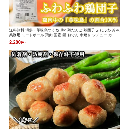
送料無料 博多・華味鳥つくね 1kg 鶏だんご 鶏団子 ふわふわ 冷凍
業務用 ミートボール 鶏肉 国産 鍋 おでん 串焼き シチュー カレー
具材 鶏団子鍋 肉団子 鶏つくね鍋 肉団子 だんご 鳥団子 鶏つくね
2,280
円
～
軟骨無し 食品 グルメ 肉 惣菜 チキン