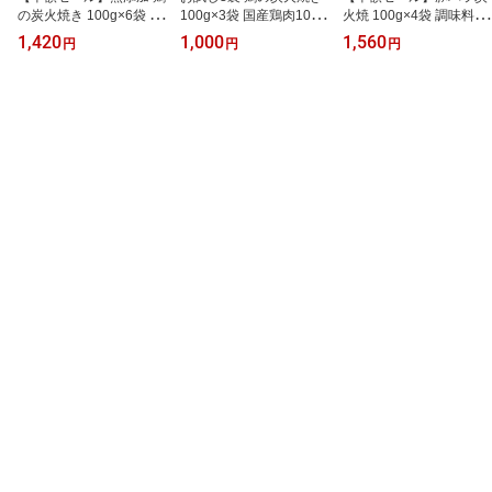
の炭火焼き 100g×6袋 国
100g×3袋 国産鶏肉10
火焼 100g×4袋 調味料(ア
産鶏肉100％ 自社製造 宮
0％ 自社製造 宮崎名物 無
ミノ酸)・香料・保存料不
1,420
1,000
1,560
円
円
円
崎名物 塩味 個包装 レト
添加 塩味 レトルト 常温
使用 加熱加圧殺菌 完全
ルト 保存食 備蓄 防災グ
保存2年 個包装 高評価★
調理済 小分け包装 選べ
ッズ 防災食 ローリング
4.2 レビュー2万件超 ま
る4種 簡単1分 おかず 晩
ストック 送料無料 高評
ずは味見 晩酌 家飲み 時
酌 ローリングストック
価★4.5 レビュー5900件
短おかず 九州グルメ ポ
メール便送料無料 高評価
超 晩酌 家飲み 時短おか
イント消化 買い回り お
レビュー500件超大容量
ず お弁当 食料 食べ物 食
つまみ
ストック
品 九州グルメ 定番人気