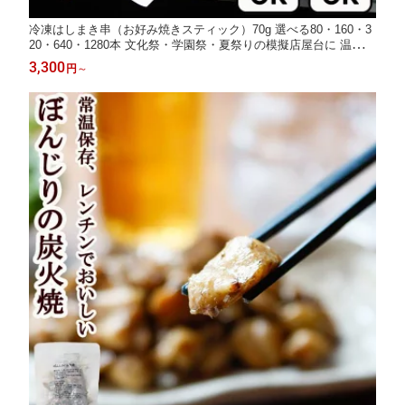
冷凍はしまき串（お好み焼きスティック）70g 選べる80・160・3
20・640・1280本 文化祭・学園祭・夏祭りの模擬店屋台に 温める
だけ レンジOK 揚げOK ワンハンド食べ歩き 業務用イベント食材
3,300
円
～
ソース＆マヨで映える行列メニュー 大量注文対応即出し