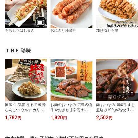
もちもちはしまき
おにぎり棒醤油
加熱済もも串
ＴＨＥ 珍味
国産 牛 気管 うるて 軟骨
お肉のおつまみ 広島名物
肉 おつまみ 国産牛すじ
なんこつ ウルテ ガリガ
牛やおぎも甘辛煮 ヤオギ
煮込み190g×2袋が1セッ
リペッパー 100g×3 送料
モ煮 150g×3 やお肝(牛や
ト スジ肉 すじ肉 おつま
1,782
1,820
2,502
円
円
円
無料 おつまみ 食品 お取
おぎも煮/やおい肝/やわ
み お肉 焼き鳥 訳あり 在
り寄せ 珍味のお試し 簡
らかい肝) フク バサ フワ
庫処分 食品 宮崎 レトル
易包装 訳あり お取り寄
牛肺 焼肉 煮込み やおぎ
ト 非常食・保存食 防災
せグルメ 食品 グルメ 惣
も 牛肺 はい 小鉢 肉 昔
グッズ お試し 鶏肉 珍味