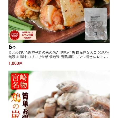
6
位
まとめ買い4袋 豚軟骨の炭火焼き 100g×4袋 国産豚なんこつ100％
無添加 塩味 コリコリ食感 個包装 簡単調理 レンジ湯せん レトル
ト 宮崎名物 おうち居酒屋 保存食 備蓄 ローリングストック ネコ
1,000
円
ポス高評価★4.7 レビュー500件超