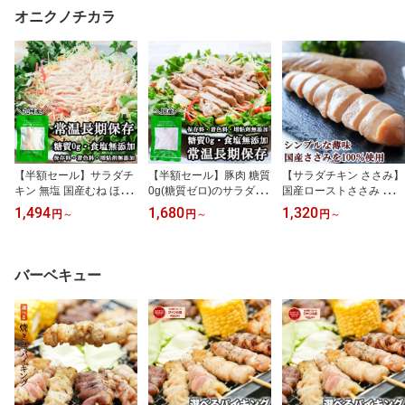
ストック 送料無料 高評
ルト食品 非常食 保存食
酌 ローリングストック
オニクノチカラ
価★4.5 レビュー5900件
防災グッズ 缶詰 鶏肉 肉
メール便送料無料 高評価
超 晩酌 家飲み 時短おか
送料無料 防災食
レビュー500件超大容量
ず お弁当 食料 食べ物 食
ストック
品 九州グルメ 定番人気
【半額セール】サラダチ
【半額セール】豚肉 糖質
【サラダチキン ささみ】
キン 無塩 国産むね ほぐ
0g(糖質ゼロ)のサラダポ
国産ローストささみ 個包
し鶏 料理素材 常温保存2
ーク 100g 無添加 常温 ま
装 たんぱく質補給 おか
1,494
1,680
1,320
円
～
円
～
円
～
年 個包装 高たんぱく 糖
とめ買い 非常食 国産豚
ず 蒸し鶏 常温で長期保
質ゼロ 無添加 九州産若
肉 薄味 味なし 食塩無添
存・非常時も安心 レン
鶏 レトルト 常備食 お弁
加 食塩不使用 保存食 レ
ジ/湯せんで即食卓、オフ
当 作り置き 時短おかず
トルトおかず 真空パック
ィス飯や夜食に 糖質控え
バーベキュー
サラダ スープ 煮込み 保
ダイエット 妊婦 豚肉の
め・脂質ひかえめでボデ
存食 備蓄食品 ローリン
水煮 保存食 セット 防災
ィメイク ダイエット 向
グストック ストック食材
グッズ 食物 送料無料 サ
き 単身赴任の差し入れ/
下ごしらえ不要 そのまま
ラダチキン ホワイトデー
まとめ買い/ポイント消化
にも