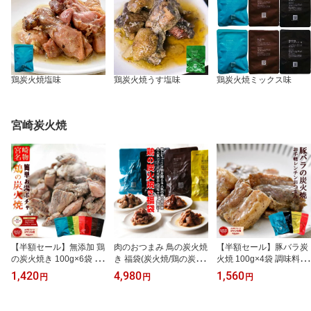
鶏炭火焼塩味
鶏炭火焼うす塩味
鶏炭火焼ミックス味
宮崎炭火焼
【半額セール】無添加 鶏
肉のおつまみ 鳥の炭火焼
【半額セール】豚バラ炭
の炭火焼き 100g×6袋 国
き 福袋(炭火焼/鶏の炭火
火焼 100g×4袋 調味料(ア
産鶏肉100％ 自社製造 宮
焼き/焼鳥/炭火焼き鳥/む
ミノ酸)・香料・保存料不
1,420
4,980
1,560
円
円
円
崎名物 塩味 個包装 レト
ねもも炭火焼)100g×20
使用 加熱加圧殺菌 完全
ルト 保存食 備蓄 防災グ
各種5パック セット お肉
調理済 小分け包装 選べ
ッズ 防災食 ローリング
おかず 宮崎 訳あり レト
る4種 簡単1分 おかず 晩