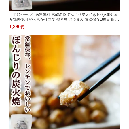
【半額セール】送料無料 宮崎名物ぼんじり炭火焼き100g×6袋 国
産鶏肉使用 やわらか仕立て 焼き鳥 おつまみ 常温保存180日 個包
装 温めるだけ 晩酌・家飲み 非常食・備蓄にも レトルト惣菜 お取
1,380
円
り寄せグルメ ご飯のお供 ラーメン・カップ麺の具にも便利 短お
かずに