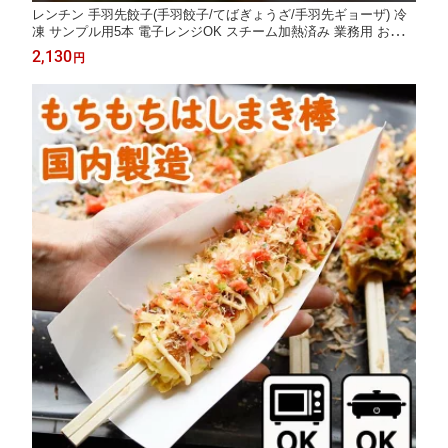
レンチン 手羽先餃子(手羽餃子/てばぎょうざ/手羽先ギョーザ) 冷
凍 サンプル用5本 電子レンジOK スチーム加熱済み 業務用 おかず
人気 学園祭 学祭 模擬店 文化祭 お祭り 夏祭り 惣菜 手羽先餃子
2,130
円
手羽先チーズ 手羽先明太 送料無料