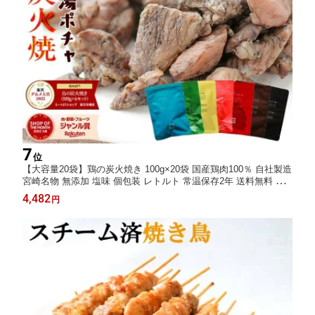
7
位
【大容量20袋】鶏の炭火焼き 100g×20袋 国産鶏肉100％ 自社製造
宮崎名物 無添加 塩味 個包装 レトルト 常温保存2年 送料無料 ま
とめ買い 業務用 家飲み 晩酌 お弁当 時短おかず 保存食 備蓄 ロー
4,482
円
リングストック ストック最適 コスパ重視