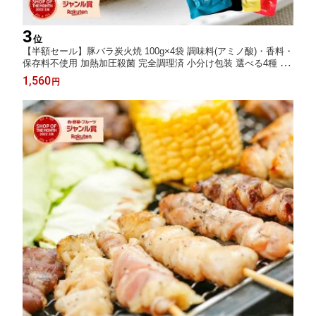
3
位
【半額セール】豚バラ炭火焼 100g×4袋 調味料(アミノ酸)・香料・
保存料不使用 加熱加圧殺菌 完全調理済 小分け包装 選べる4種 簡
単1分 おかず 晩酌 ローリングストック メール便送料無料 高評価
1,560
円
レビュー500件超大容量ストック