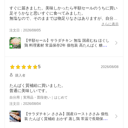
すぐに届きました。美味しかったら半額セールのうちに買い
足そうかなと思いすぐに食べてみました。
無塩なので、そのままでは物足りなさはありますが、自分好
みに味をつけたり、他の非常食にトッピングすれば
さらに表示
タンパク質プラスできてとても良いと思います！
注文日：2026/08/05
【半額セール】サラダチキン 無塩 国産むね ほぐし
鶏 料理素材 常温保存2年 個包装 高たんぱく 糖質ゼ
ロ 無添加 九州産若鶏 レトルト 常備食 お弁当 作り
置き 時短おかず サラダ スープ 煮込み 保存食 備蓄
食品 ローリングストック ストック食材 下ごしらえ
不要 そのまま
5
2026/08/08
購入者
たんぱく質補給に買いました。
普通に美味しいです。
自分用｜実用品・普段使い｜はじめて
注文日：2026/08/04
【サラダチキン ささみ】国産ローストささみ 個包
装 たんぱく質補給 おかず 蒸し鶏 常温で長期保存・
非常時も安心 レンジ/湯せんで即食卓、オフィス飯