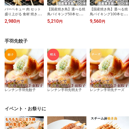
バーベキュー 肉 セット
【国産焼き鳥】選べる焼
【国産焼き鳥】選べる焼
盛り上がる 食材 焼き鳥
鳥バイキング50本セット
鳥バイキング100本セッ
冷凍 国産(やきとり/焼鳥/
（1本約30g）冷凍 串盛
ト（1本約30g）冷凍 串
2,980
5,210
9,560
円
円
円
国産焼鳥/ヤキトリ/焼と
り合わせ｜もも・むね・
盛り合わせ｜もも・む
ん/串焼き/やき鳥/焼鶏) (b
ぼんじり・皮・せせり・
ね・ぼんじり・皮・せせ
bq/BBQ用） 焼肉セット
つくね・レバー｜BBQ/バ
り・つくね｜BBQ/キャン
バイキング20本 冷凍食
ーベキュー/キャンプ/家
プ/家飲み/学園祭/イベン
手羽先餃子
品 もも串 ぼんじり串 む
飲み/イベント/学園祭｜
ト｜業務用にも
ね串 とりかわ串 せせり
お取り寄せ・業務用にも
串 つくね串
送料無料
レンチン手羽先餃子
レンチン手羽先明太子
レンチン手羽先チーズ
イベント・お祭りに