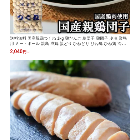
送料無料 国産親鶏つくね 1kg 鶏だんご 鳥団子 鶏団子 冷凍 業務
用 ミートボール 親鳥 成鶏 親どり ひねどり ひね鳥 ひね鶏 冷凍
鶏肉 国産 鍋 おでん 串焼き シチュー カレー 具材 鶏団子鍋 鶏つ
2,040
円
～
くね鍋 だんご 鶏つくね 軟骨無し 食品