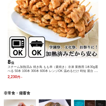
8
位
スチーム加熱済み 焼き鳥 もも串（素焼き）冷凍 業務用 1本30g選
べる 50本 100本 300本 600本 レンジOK 温めるだけ 時短 屋台 学
園祭 文化祭 模擬店 BBQ イベントに 安心 簡単 焼き目で香ばしい
2,230
円
～
塩・タレ自在 大量仕入れ まとめ買い 居酒屋 焼鳥店 焼肉店
非常食・備蓄食