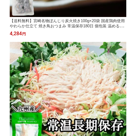
【送料無料】宮崎名物ぼんじり炭火焼き100g×20袋 国産鶏肉使用
やわらか仕立て 焼き鳥おつまみ 常温保存180日 個包装 温めるだ
け 時短おかず 家飲み晩酌 お取り寄せグルメ ローリングストック
4,284
円
防災食 ご飯のお供にも 便利な大容量セット 人気まとめ買い 常温
惣菜