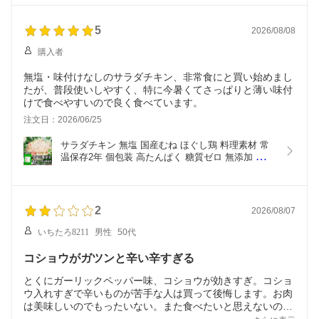
や夜食に 糖質控えめ・脂質ひかえめでボディメイ
ク ダイエット 向き 単身赴任の差し入れ/まとめ買
い/ポイント消化にも
5
2026/08/08
購入者
無塩・味付けなしのサラダチキン、非常食にと買い始めまし
たが、普段使いしやすく、特に今暑くてさっぱりと薄い味付
けで食べやすいので良く食べています。
注文日：2026/06/25
サラダチキン 無塩 国産むね ほぐし鶏 料理素材 常
温保存2年 個包装 高たんぱく 糖質ゼロ 無添加 九州
産若鶏 レトルト 常備食 お弁当 作り置き 時短おか
ず サラダ スープ 煮込み 保存食 備蓄食品 ローリン
グストック ストック食材 下ごしらえ不要 そのまま
2
2026/08/07
いちたろ8211
男性
50代
コショウがガツンと辛い辛すぎる
とくにガーリックペッパー味、コショウが効きすぎ。コショ
ウ入れすぎで辛いものが苦手な人は買って後悔します。お肉
は美味しいのでもったいない。また食べたいと思えないの