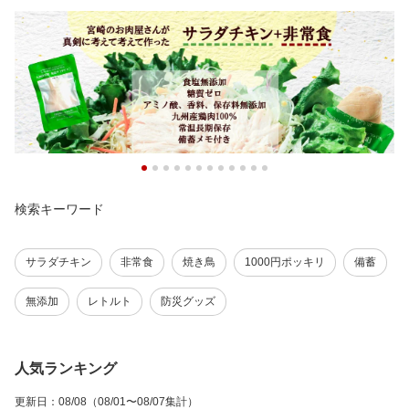
検索キーワード
サラダチキン
非常食
焼き鳥
1000円ポッキリ
備蓄
無添加
レトルト
防災グッズ
人気ランキング
更新日
：
08/08
（08/01〜08/07集計）