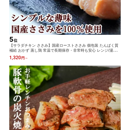
5
位
【サラダチキン ささみ】国産ローストささみ 個包装 たんぱく質
補給 おかず 蒸し鶏 常温で長期保存・非常時も安心 レンジ/湯せん
で即食卓、オフィス飯や夜食に 糖質控えめ・脂質ひかえめでボデ
1,320
円
～
ィメイク ダイエット 向き 単身赴任の差し入れ/まとめ買い/ポイン
ト消化にも