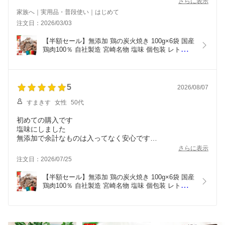
で、私はリピしません。
さらに表示
酒飲みの人には良い辛さなのかな？
家族へ｜実用品・普段使い｜はじめて
注文日：2026/03/03
【半額セール】無添加 鶏の炭火焼き 100g×6袋 国産
鶏肉100％ 自社製造 宮崎名物 塩味 個包装 レトルト 
保存食 備蓄  防災グッズ  防災食  ローリングストッ
ク 送料無料 高評価★4.5 レビュー5900件超 晩酌 家
飲み 時短おかず お弁当 食料 食べ物 食品  九州グル
メ 定番人気
5
2026/08/07
すまきす
女性
50代
初めての購入です
塩味にしました
無添加で余計なものは入ってなく安心です
常温で保存できるもの良いしそのまま食べられるので便利で
さらに表示
す
注文日：2026/07/25
主人のビールのつまみに美味しくいただきました
リピートありです、
【半額セール】無添加 鶏の炭火焼き 100g×6袋 国産
鶏肉100％ 自社製造 宮崎名物 塩味 個包装 レトルト 
保存食 備蓄  防災グッズ  防災食  ローリングストッ
ク 送料無料 高評価★4.5 レビュー5900件超 晩酌 家
飲み 時短おかず お弁当 食料 食べ物 食品  九州グル
メ 定番人気