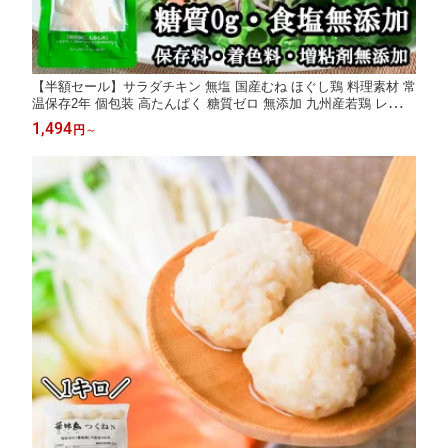
【半額セール】サラダチキン 無塩 国産むね ほぐし鶏 料理素材 常
温保存2年 個包装 高たんぱく 糖質ゼロ 無添加 九州産若鶏 レトル
ト 常備食 お弁当 作り置き 時短おかず サラダ スープ 煮込み 保存
1,494
円
～
食 備蓄食品 ローリングストック ストック食材 下ごしらえ不要 そ
のまま