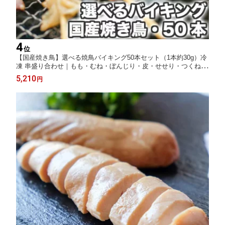
4
位
【国産焼き鳥】選べる焼鳥バイキング50本セット（1本約30g）冷
凍 串盛り合わせ｜もも・むね・ぼんじり・皮・せせり・つくね・
レバー｜BBQ/バーベキュー/キャンプ/家飲み/イベント/学園祭｜
5,210
円
お取り寄せ・業務用にも 送料無料