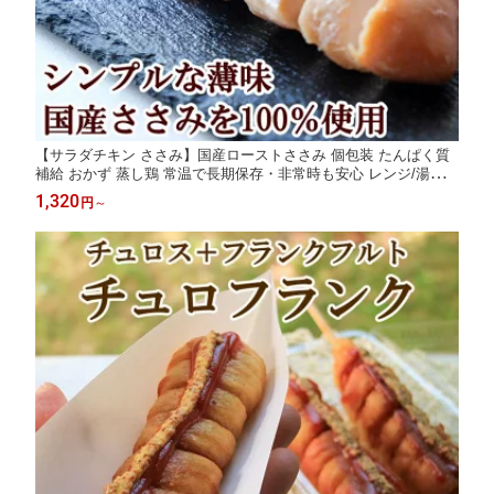
【サラダチキン ささみ】国産ローストささみ 個包装 たんぱく質
補給 おかず 蒸し鶏 常温で長期保存・非常時も安心 レンジ/湯せん
で即食卓、オフィス飯や夜食に 糖質控えめ・脂質ひかえめでボデ
1,320
円
～
ィメイク ダイエット 向き 単身赴任の差し入れ/まとめ買い/ポイン
ト消化にも